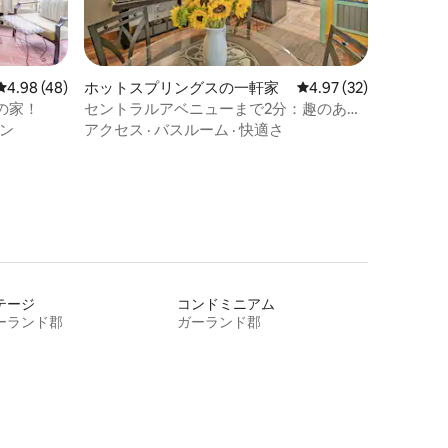
レビュー48件、5つ星中4.98つ星の平均評価
4.98 (48)
ホットスプリングスの一軒家
レビュー32件、5つ星
4.97 (32)
の家！
セントラルアベニューまで2分：趣のある
温泉の家！
ン
アクセス
·
バスルーム
·
快適さ
テージ
コンドミニアム
ーランド郡
ガーランド郡