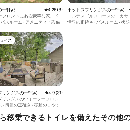
中4.4つ星の平均評価
の一軒家
レビュー8件、5つ星中4.25つ星の平均評価
4.25 (8)
ホットスプリングスの一軒家
ーフロントにある豪華な家、ド
コルテスゴルフコースの「カサ
ティオ付き！
ル」：デッキと眺望！
·
バスルーム
·
アメニティ・設備
情報の正確さ
·
バスルーム
·
状態
ョイス
ョイス
4.77つ星の平均評価
プリングスの一軒家
レビュー31件、5つ星中4.9つ星の平均評価
4.9 (31)
プリングスのウォーターフロン
ート、ボートドック付き！
ム
·
情報の正確さ
·
移動のしやす
ら移乗できるトイレを備えたその他