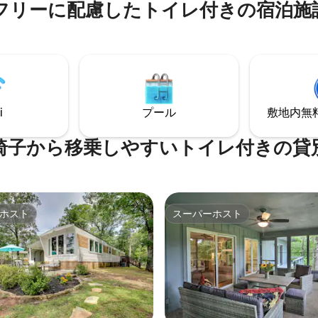
フリーに配慮したトイレ付きの宿泊施
タウン、ハイキングやサイクリ
としたインテリアを誇るこの宿
のアウトドアアクティビティの
は、グループ全員が滞在中に楽
り便利です。 高評価のピザやバ
ンターテイメントを提供します
ーのお店で美味しい料理を堪能
サイドでリラックスしたり、ド
設備の整ったキッチンでシェフ
釣りをしたり、公共ランプでボ
理を作ったりできます。 米国ニ
ろしてハミルトン湖の周辺をク
ワールド・リポートが旅行先と
たりできます。パイレーツコー
評価しているホットスプリング
もたちとミニゴルフをして、帰
i
プール
敷地内無料駐
ぐ宿泊先を予約しましょう！
ストクリークグリルで軽食を楽
ょう。
椅子から移乗しやすいトイレ付きの貸
ホスト
スーパーホスト
ホスト
スーパーホスト