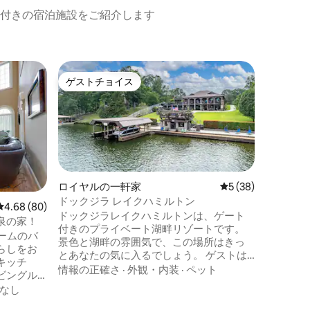
付きの宿泊施設をご紹介します
ホットス
ゲストチョイス
ゲス
ゲストチョイス
大好評
デソト湖
大な家
豪華なホ
ンレンタル
しい時間
ム、2バ
テリアで
情報の正
実してお
グリルで
ロイヤルの一軒家
レビュー38件、5
5 (38)
外で食事
ドックジラ レイクハミルトン
レビュー80件、5つ星中4.68つ星の平均評価
4.68 (80)
プリング
ドックジラレイクハミルトンは、ゲート
泉の家！
借りてデ
付きのプライベート湖畔リゾートです。
ームのバ
ソートゴ
景色と湖畔の雰囲気で、この場所はきっ
らしをお
たりしま
とあなたの気に入るでしょう。 ゲストは
キッチ
グス国立
専用のスポーツプールと大きなスパを楽
情報の正確さ
·
外観・内装
·
ペット
ビングル
息をのむ
しむことができます。 大きな屋根付きの
ボードを
ます！
なし
専用ボートスリップもご利用いただけま
えた広々
す。 レンタルは最大6組のカップルに適し