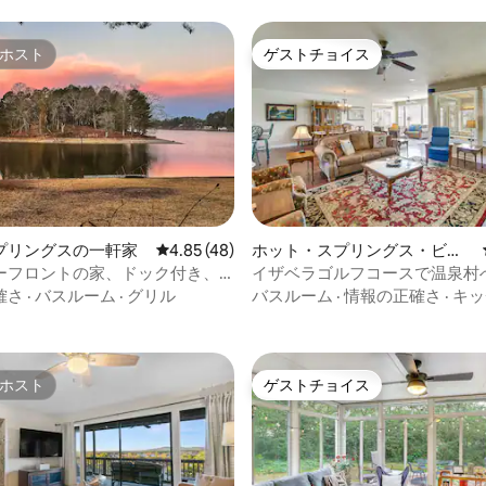
ホスト
ゲストチョイス
ホスト
ゲストチョイス
4.83つ星の平均評価
プリングスの一軒家
レビュー48件、5つ星中4.85つ星の平均評価
4.85 (48)
ホット・スプリングス・ビレ
ッジの町家・長屋
ーフロントの家、ドック付き、
イザベラゴルフコースで温泉村
ーンレースまで3マイル未満！
確さ
·
バスルーム
·
グリル
バスルーム
·
情報の正確さ
·
キッ
ホスト
ゲストチョイス
ホスト
ゲストチョイス