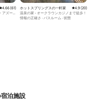
レビュー61件、5つ星中4.66つ星の平均評価
4.66 (61)
ホットスプリングスの一軒家
レビュー20件、5つ星
4.9 (20)
・アズー
温泉の家 - オークラウンカジノまで徒歩！
情報の正確さ
·
バスルーム
·
状態
の宿泊施設