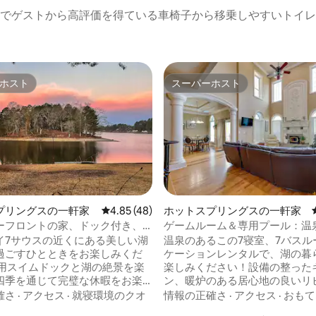
でゲストから高評価を得ている車椅子から移乗しやすいトイレ
ホスト
スーパーホスト
ホスト
スーパーホスト
4.95つ星の平均評価
プリングスの一軒家
レビュー48件、5つ星中4.85つ星の平均評価
4.85 (48)
ホットスプリングスの一軒家
ーフロントの家、ドック付き、
ゲームルーム＆専用プール：温
ーンレースまで3マイル未満！
イ7サウスの近くにある美しい湖
温泉のあるこの7寝室、7バスル
過ごすひとときをお楽しみくだ
ケーションレンタルで、湖の暮
専用スイムドックと湖の絶景を楽
楽しみください！設備の整った
四季を通じて完璧な休暇をお楽
ン、暖炉のある居心地の良いリ
さい。 この宿泊先は、オークロ
ーム、16フィートのシャッフル
確さ
·
アクセス
·
就寝環境のクオ
情報の正確さ
·
アクセス
·
おもて
ーストラック＆カジノ、歴史的
備えた豪華なゲームルームを備