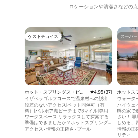
ロケーションや清潔さなどの点
ゲストチョイス
スーパー
ゲストチョイス
スーパー
ホット・スプリングス・ビレ
レビュー37件、5つ星中
4.95 (37)
ホットス
ッジの町家・長屋
イザベラゴルフコースで温泉村への脱出
ウォータ
オークロ
段差のないアクセス|ペット同伴可（有
ハイウェ
料）|バルボア湖ビーチまで3マイル|専用
畔の家で
ワークスペース リラックスして探索する
さい！ 
準備はできましたか？ホットスプリング
しめる、
スビレッジにある寝室3室、2.5バスルーム
しみくだ
アクセス
·
情報の正確さ
·
プール
情報の正
のバケーションレンタルホームは、あら
ーン・レ
リティ