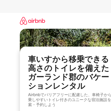
コ
ン
テ
ン
ツ
に
ス
キ
ッ
プ
車いすから移乗できる
高さのトイレを備えた
ガーランド郡のバケー
ションレンタル
Airbnbでバリアフリーに配慮した、車椅子か
乗しやすいトイレ付きのユニークな宿泊施設
索・予約しよう