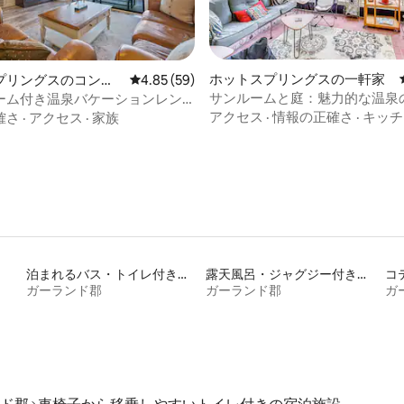
中4.8つ星の平均評価
ホットスプリングスの一軒家
プリングスのコンド
レビュー59件、5つ星中4.85つ星の平均評価
4.85 (59)
サンルームと庭：魅力的な温泉
ーム付き温泉バケーションレン
アクセス
·
情報の正確さ
·
キッチ
確さ
·
アクセス
·
家族
泊まれるバス・トイレ付き個室
露天風呂・ジャグジー付きの宿泊施設
コ
ガーランド郡
ガーランド郡
ガ