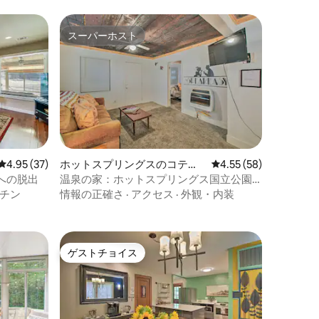
スーパーホスト
スーパーホスト
レビュー37件、5つ星中4.95つ星の平均評価
4.95 (37)
ホットスプリングスのコテー
レビュー58件、5つ星
4.55 (58)
ジ
への脱出
温泉の家：ホットスプリングス国立公園
まで2マイル
チン
情報の正確さ
·
アクセス
·
外観・内装
ゲストチョイス
ゲストチョイス