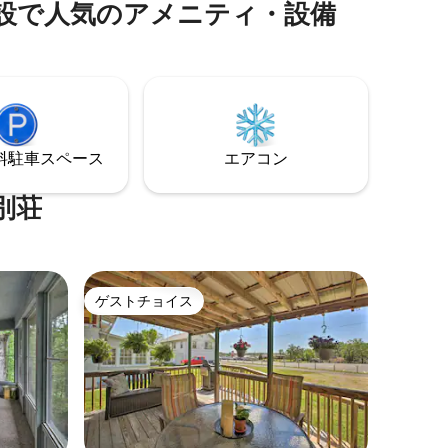
設で人気のアメニティ・設備
泊施設
ています（数人の子供も入れることがで
しめるエ
きます）。 湖畔での結婚式や家族の集ま
。プール
りにご利用いただけます。（イベントの
ックから
料金については、まずお問い合わせくだ
ートを下
さい）。 ボートのトレーラーや大人数の
ルーズし
集まりのための駐車場がたくさんありま
ブで子ど
す。
り道にロ
⁠車ス⁠ペ⁠ー⁠ス
エアコン
しみまし
別荘
ゲストチョイス
ゲストチョイス