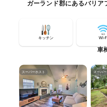
ゆるニーズに応えます！近くのゴルフ場
ガーランド郡にあるバリア
なダウン
でエースを決めたり、ティーショットを
ングなど
打ったりした後は、帰宅して暖炉のそば
近くにあ
でおしゃべりをしたり、サンルームで静
ーベキュ
かな夜を過ごしたりしましょう。ゴル
したり、
フ、釣り、湖畔での冒険に最適なロケー
気分に料
ションにあるこの宿泊施設は、ご家族、
ュース・
ご友人、カップルの方々に、すべての瞬
して高く
キッチン
Wi-F
間を最大限に楽しんでいただける場所で
スに今す
す。
車
スーパーホスト
スーパー
スーパーホスト
スーパー