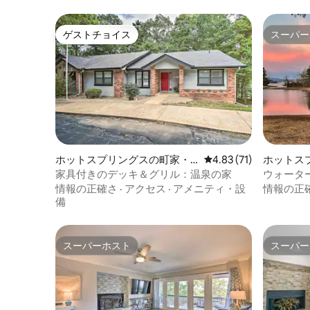
ゲストチョイス
スーパー
ゲストチョイス
スーパー
ホットスプリングスの町家・
レビュー71件、5つ星中
4.83 (71)
ホットス
長屋
家具付きのデッキ＆グリル：温泉の家
ウォータ
オークロ
情報の正確さ
·
アクセス
·
アメニティ・設
情報の正
備
スーパーホスト
スーパー
スーパーホスト
スーパー