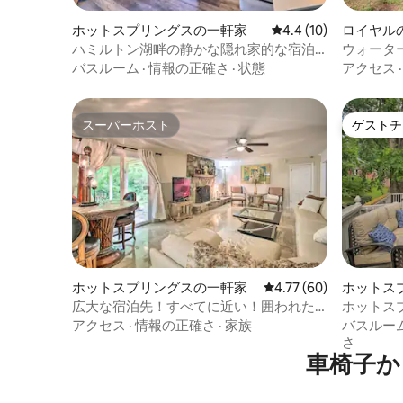
ホットスプリングスの一軒家
レビュー10件、5つ星
4.4 (10)
ロイヤル
ハミルトン湖畔の静かな隠れ家的な宿泊
ウォータ
先（ドック付き）！
ックとパ
バスルーム
·
情報の正確さ
·
状態
アクセス
スーパーホスト
ゲストチ
スーパーホスト
ゲストチ
ホットスプリングスの一軒家
レビュー60件、5つ星中
4.77 (60)
ホットス
広大な宿泊先！すべてに近い！囲われた
ホットス
大きな庭！パーク6
トリトリ
アクセス
·
情報の正確さ
·
家族
バスルー
さ
車椅子か