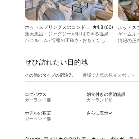
ホットスプリングスのコンドミ
レビュー60件、5つ星
4.8 (60)
ホットス
ニアム
ミニアム
露天風呂・ジャグジーが利用できる温泉
ゲームル
の素晴らしいコンドミニアム！
タル！
バスルーム
·
情報の正確さ
·
おもてなし
情報の正
ぜひ訪⁠れ⁠た⁠い目⁠的⁠地
その他のタ⁠イ⁠プ⁠の宿⁠泊⁠先
近場で人気の観光スポット
ログハウス
朝食付きの宿泊施設
ガーランド郡
ガーランド郡
ホテルの客室
さらに表示
ガーランド郡