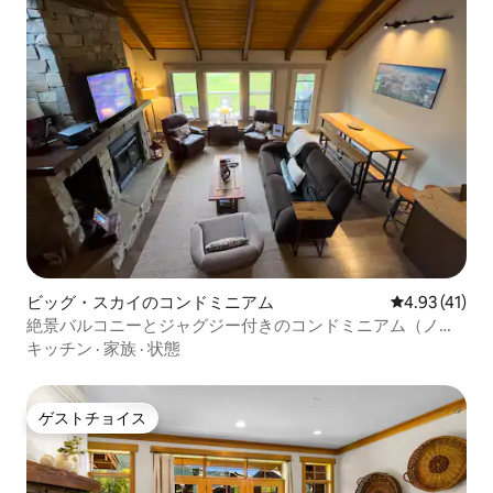
ビッグ・スカイのコンドミニアム
レビュー41件
4.93 (41)
絶景バルコニーとジャグジー付きのコンドミニアム（ノル
ディックスキー場に隣接）
キッチン
·
家族
·
状態
ゲストチョイス
ゲストチョイス