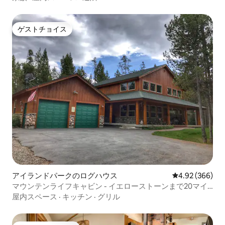
ゲストチョイス
ゲストチョイス
アイランドパークのログハウス
レビュー366件
4.92 (366)
マウンテンライフキャビン - イエローストーンまで20マイ
ル
屋内スペース
·
キッチン
·
グリル