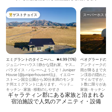
ゲストチョイス
スーパーホスト
大好評のゲストチョイスです。
スーパーホスト
エミグラントのタイニーハ
レビュー176件、5つ星中4.99
4.99 (176)
ベオグラードのフ
ウス
イ
ジュニパーハウス | 静かな隠れ家、ヤスト
アンティークのモ
ーンまで35分
パラダイス・バレーへようこそ！Juniper
雨が降るまで火は使えま
House (@juniperhousemt)は、イエロー
ン渓谷の隠れた穴
ストーン国立公園から30分未満のモンタ
マイルですが、まる
ナ州エミグラントにあります。 ベッドル
ト数に限りがある
ーム2室、バスルーム1.5室のこのタイニー
合、宿泊先を独り
キッチン
·
家族
·
移動のしやすさ
家族
·
キッチン
·
Wi
ハウスからは、アブサロカ山脈の素晴ら
ギャラティン郡にある家族と泊まれる
トは数名のみとなります。 
しい景色を楽しめます。テレビシリーズ
プの一歩上の場所
宿泊施設で人気のアメニティ・設備
『イエローストーン』で描かれた谷の息
歴史的な農場にあります。 
をのむような美しさを堪能してくださ
畜がいます。 私たちはペットを愛する