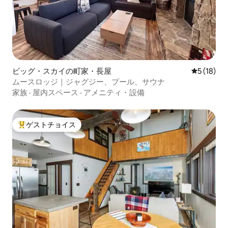
ビッグ・スカイの町家・長屋
レビュー1
5 (18)
ムースロッジ｜ジャグジー、プール、サウナ
家族
·
屋内スペース
·
アメニティ・設備
ゲストチョイス
大好評のゲストチョイスです。