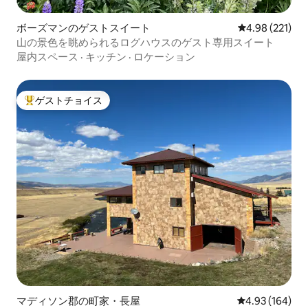
ボーズマンのゲストスイート
レビュー221件
4.98 (221)
山の景色を眺められるログハウスのゲスト専用スイート
屋内スペース
·
キッチン
·
ロケーション
ゲストチョイス
大好評のゲストチョイスです。
マディソン郡の町家・長屋
レビュー164件
4.93 (164)