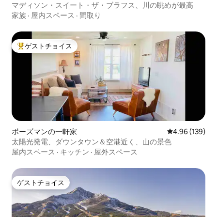
マディソン・スイート・ザ・ブラフス、川の眺めが最高
家族
·
屋内スペース
·
間取り
ゲストチョイス
大好評のゲストチョイスです。
ボーズマンの一軒家
レビュー139件
4.96 (139)
太陽光発電、ダウンタウン＆空港近く、山の景色
屋内スペース
·
キッチン
·
屋外スペース
ゲストチョイス
ゲストチョイス