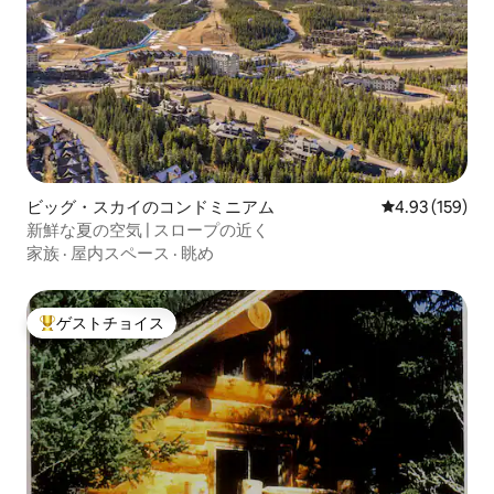
ビッグ・スカイのコンドミニアム
レビュー159件
4.93 (159)
新鮮な夏の空気 | スロープの近く
家族
·
屋内スペース
·
眺め
ゲストチョイス
大好評のゲストチョイスです。