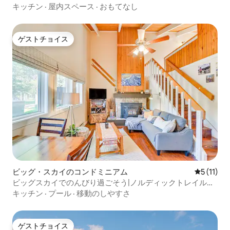
アム！
キッチン
·
屋内スペース
·
おもてなし
ゲストチョイス
ゲストチョイス
ビッグ・スカイのコンドミニアム
レビュー1
5 (11)
ビッグスカイでのんびり過ごそう|ノルディックトレイル、
サウナ、快適さ
キッチン
·
プール
·
移動のしやすさ
ゲストチョイス