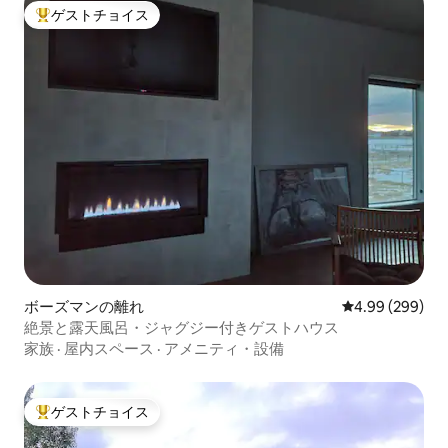
ゲストチョイス
大好評のゲストチョイスです。
ボーズマンの離れ
レビュー299件
4.99 (299)
絶景と露天風呂・ジャグジー付きゲストハウス
家族
·
屋内スペース
·
アメニティ・設備
ゲストチョイス
大好評のゲストチョイスです。