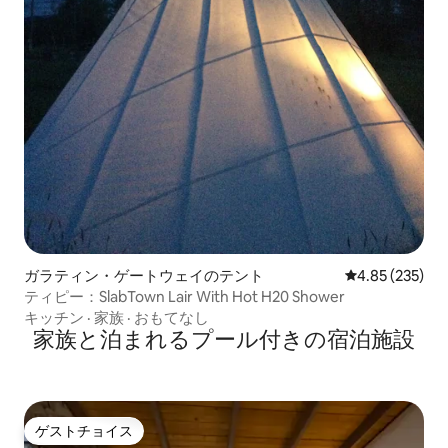
ガラティン・ゲートウェイのテント
レビュー235件
4.85 (235)
ティピー：SlabTown Lair With Hot H20 Shower
キッチン
·
家族
·
おもてなし
家族と泊まれるプール付きの宿泊施設
ゲストチョイス
ゲストチョイス