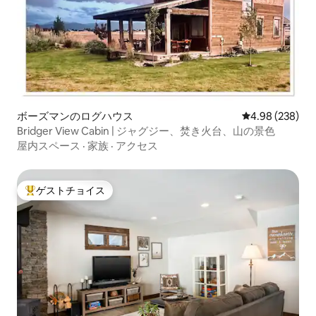
ボーズマンのログハウス
レビュー238件
4.98 (238)
Bridger View Cabin | ジャグジー、焚き火台、山の景色
屋内スペース
·
家族
·
アクセス
ゲストチョイス
大好評のゲストチョイスです。