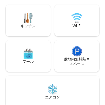
い。 🎶 オールドサルーン| 7マイル 🍽️ セ
人々ですが、事前
ージロッジ| 9マイル ⛰️ チコ・ホット・ス
連れて来ないでください。 
プリングス| 16キロ 🦬 イエローストーン
とここで暮らして
国立公園| 30マイル ☀️ リビングストン| 30
んでいる土地で働いてい
マイル ✈️ ボーズマン国際空港（BZN）|
ティングもご覧く
54マイル
キッチン
Wi-Fi
敷地内無料駐⁠車
プール
ス⁠ペ⁠ー⁠ス
エアコン