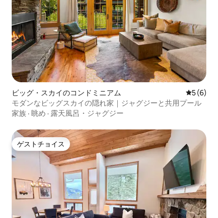
ビッグ・スカイのコンドミニアム
レビュー
5 (6)
モダンなビッグスカイの隠れ家｜ジャグジーと共用プール
家族
·
眺め
·
露天風呂・ジャグジー
ゲストチョイス
ゲストチョイス