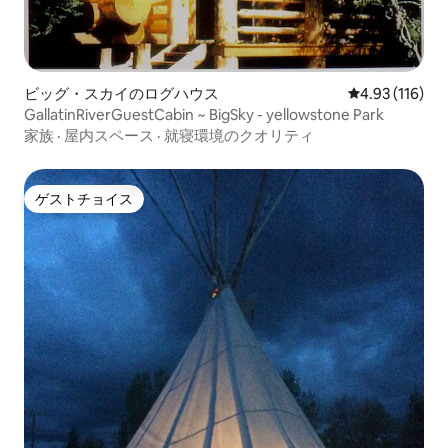
ビッグ・スカイのログハウス
レビュー116件
4.93 (116)
GallatinRiverGuestCabin ~ BigSky - yellowstone Park
家族
·
屋内スペース
·
就寝環境のクオリティ
ゲストチョイス
ゲストチョイス