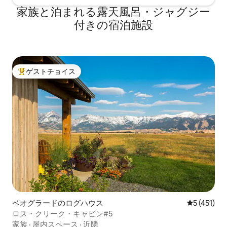
家族と泊まれる露天風呂・ジャグジー
付きの宿泊施設
ゲストチョイス
大好評のゲストチョイスです。
ベオグラードのログハウス
レビュー4
5 (451)
ロス・クリーク・キャビン#5
家族
·
屋内スペース
·
近隣