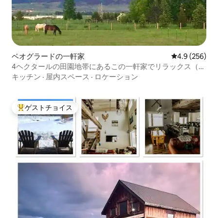
ベオグラードの一軒家
レビュー256
4.9 (256)
4ヘクタールの田園地帯にあるこの一軒家でリラックス（露
天風呂・ジャグジー付き）
キッチン
·
屋内スペース
·
ロケーション
ゲストチョイス
大好評のゲストチョイスです。