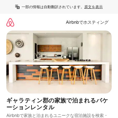
コ
一部の情報は自動翻訳されています。
原文を表示
ン
テ
ン
Airbnbでホスティング
ツ
に
ス
キ
ッ
プ
ギャラティン郡の家族で泊まれるバケ
ーションレンタル
Airbnbで家族と泊まれるユニークな宿泊施設を検索・