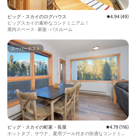
ビッグ・スカイのログハウス
レビュー49件
4.94 (49)
ビッグスカイの素朴なコンドミニアム！
屋内スペース
·
家族
·
バスルーム
スーパーホスト
スーパーホスト
ビッグ・スカイの町家・長屋
レビュー116
4.79 (116)
ホットタブ、サウナ、夏用プール付きの快適なコンドミニ