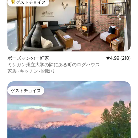
ゲストチョイス
大好評のゲストチョイスです。
ボーズマンの一軒家
レビュー210件
4.99 (210)
ミシガン州立大学の隣にある町のログハウス
家族
·
キッチン
·
間取り
ゲストチョイス
ゲストチョイス