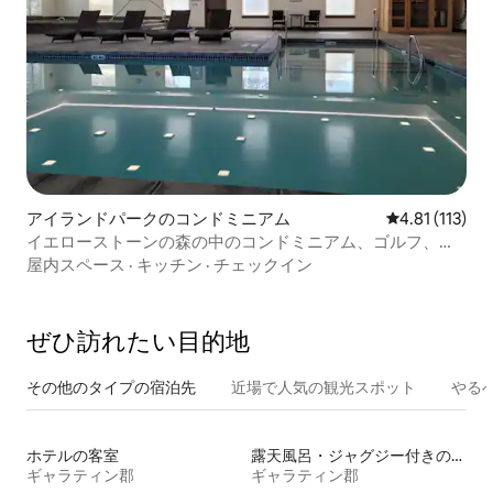
アイランドパークのコンドミニアム
レビュー113
4.81 (113)
イエローストーンの森の中のコンドミニアム、ゴルフ、リ
ラックス
屋内スペース
·
キッチン
·
チェックイン
ぜひ訪⁠れ⁠た⁠い目⁠的⁠地
その他のタ⁠イ⁠プ⁠の宿⁠泊⁠先
近場で人気の観光スポット
やる
ホテルの客室
露天風呂・ジャグジー付きの宿泊施設
ギャラティン郡
ギャラティン郡