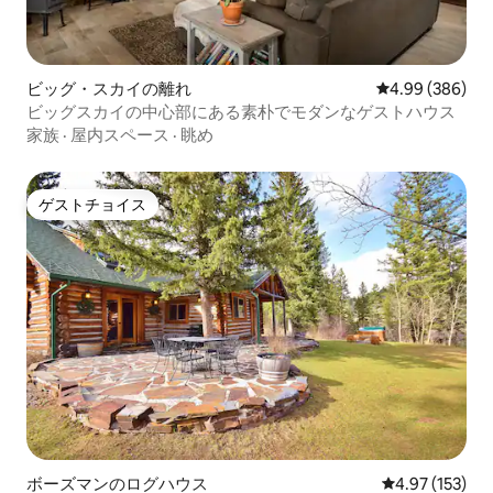
ビッグ・スカイの離れ
レビュー386件
4.99 (386)
ビッグスカイの中心部にある素朴でモダンなゲストハウス
家族
·
屋内スペース
·
眺め
ゲストチョイス
ゲストチョイス
ボーズマンのログハウス
レビュー153件
4.97 (153)