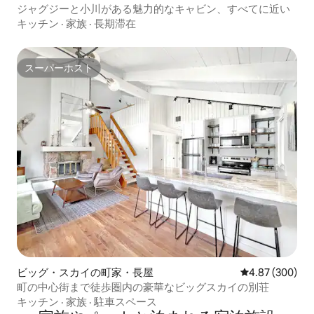
ジャグジーと小川がある魅力的なキャビン、すべてに近い
キッチン
·
家族
·
長期滞在
スーパーホスト
スーパーホスト
ビッグ・スカイの町家・長屋
レビュー300件
4.87 (300)
町の中心街まで徒歩圏内の豪華なビッグスカイの別荘
キッチン
·
家族
·
駐車スペース