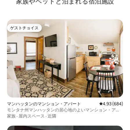
家族やペットと泊まれる宿泊施設
ゲストチョイス
ゲストチョイス
マンハッタンのマンション・アパート
レビュー684件
4.93 (684)
モンタナ州マンハッタンの居心地のよいマンション・アパ
ート
家族
·
屋内スペース
·
近隣