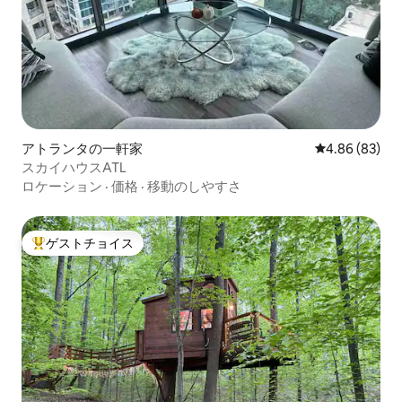
アトランタの一軒家
レビュー83件
4.86 (83)
スカイハウスATL
ロケーション
·
価格
·
移動のしやすさ
ゲストチョイス
大好評のゲストチョイスです。