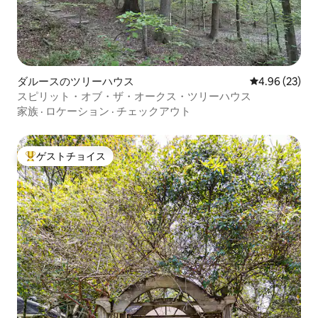
ダルースのツリーハウス
レビュー23件
4.96 (23)
スピリット・オブ・ザ・オークス・ツリーハウス
家族
·
ロケーション
·
チェックアウト
ゲストチョイス
大好評のゲストチョイスです。