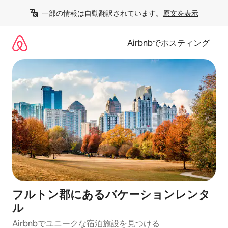
コ
一部の情報は自動翻訳されています。
原文を表示
ン
テ
ン
Airbnbでホスティング
ツ
に
ス
キ
ッ
プ
フルトン郡にあるバケーションレンタ
ル
Airbnbでユニークな宿泊施設を見つける