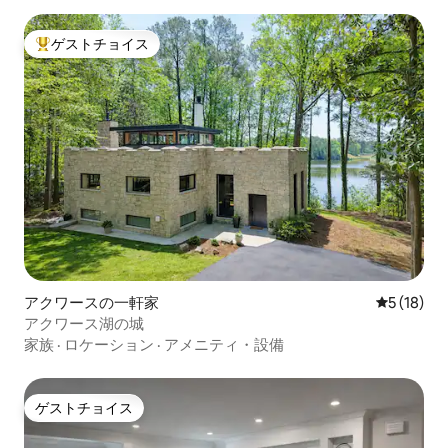
ゲストチョイス
大好評のゲストチョイスです。
アクワースの一軒家
レビュー1
5 (18)
アクワース湖の城
家族
·
ロケーション
·
アメニティ・設備
ゲストチョイス
ゲストチョイス