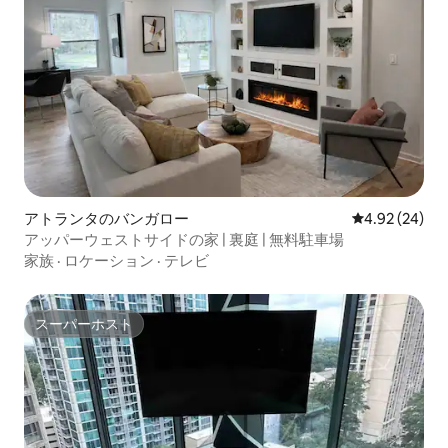
アトランタのバンガロー
レビュー24件
4.92 (24)
アッパーウェストサイドの家 | 裏庭 | 無料駐車場
家族
·
ロケーション
·
テレビ
スーパーホスト
スーパーホスト