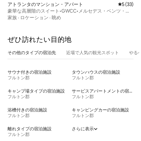
アトランタのマンション・アパート
レビュー3
5 (33)
豪華な高層階のスイート•GWCC•メルセデス・ベンツ・ス
タジアム
家族
·
ロケーション
·
眺め
ぜひ訪⁠れ⁠た⁠い目⁠的⁠地
その他のタ⁠イ⁠プ⁠の宿⁠泊⁠先
近場で人気の観光スポット
やる
サウナ付きの宿泊施設
タウンハウスの宿泊施設
フルトン郡
フルトン郡
キャンプ場タイプの宿泊施設
サービスアパートメントの宿泊施設
フルトン郡
フルトン郡
浴槽付きの宿泊施設
キャンピングカーの宿泊施設
フルトン郡
フルトン郡
離れタイプの宿泊施設
さらに表示
フルトン郡