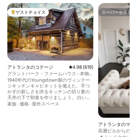
ゲストチョイス
スーパーホスト
大好評のゲストチョイスです。
スーパーホスト
アトランタのコテージ
レビュー619件、5つ星中4.98
4.98 (619)
グラントパーク・ファームハウス - 本物
の南部の魅力
1940年代のYoungstown製のヴィンテー
ジキッチンキャビネットを備えた、手つ
かずの新しさを誇るキッチンの切り妻の
天井の下で朝食を作りましょう。 白い木
のシープラップ、オーク材のスクラップ
家族
·
価格
·
屋外スペース
ハードウッドフロア、パウダーブルーの
アクセントが組み合わさったこの豪華な
家は、歴史的な魅力に満ちています。 美
アトランタのマン
しいステンドグラスの窓から差し込む自
アパート
高層ビルからの景色
然光をお楽しみください。 錆びたブリキ
• FIFAワールドカ