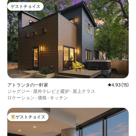
ゲストチョイス
ゲストチョイス
アトランタの一軒家
レビュー15件
4.93 (15)
ジャグジー · 屋外テレビと暖炉 · 屋上テラス
ロケーション
·
価格
·
キッチン
ゲストチョイス
大好評のゲストチョイスです。