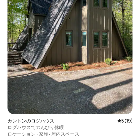
応いたします。 ファームハウスは母屋の
裏にあり、専用の玄関と駐車場がありま
す。 徒歩圏内には、コーヒーショップ、
レストラン、アトランタ動物園、アトラ
ンタベルトライン、歴史的なグラントパ
ーク、ジョージア州立スタジアム、イベ
ンタイドブルワリーがあります。 近くの
アトラクションには、センテニアル・オ
リンピック・パーク、ワールド・コング
レス・センター、メルセデス・ベンツ・
スタジアム、ワールド・オブ・コーラ、
フォックス・シアター、フィリップス・
アリーナ、ポンス・シティ・マーケッ
ト、ジョージア・アクアリウムがあり、
すべて2マイル未満です。
カントンのログハウス
レビュー1
5 (19)
ログハウスでのんびり休暇
ロケーション
·
家族
·
屋内スペース