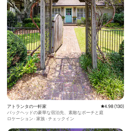
アトランタの一軒家
レビュー130件
4.98 (130)
バックヘッドの豪華な宿泊先、素敵なポーチと庭
ロケーション
·
家族
·
チェックイン