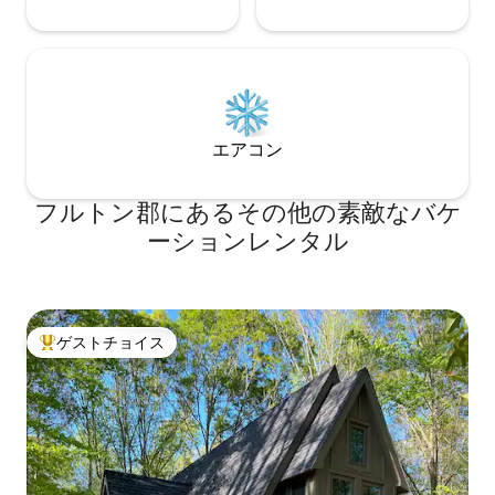
あります。 この家は路地の終わりにあ
り、主要な交差点の近くではありませ
ん。 都市部にある宿泊先としては静かな
空間になっています。 家は古く見えるよ
うに作られていますが、長時間の温水シ
ャワー用のタンクレス給湯器や快適さの
ためのスプレーフォーム断熱材など、新
エアコン
築の家に必要なアメニティがたくさんあ
ります。 注：下のエリアは居住用ではあ
りません。 リスティングは上のワンルー
フルトン郡にあるその他の素敵なバケ
ムです。 アトランタ・ジャーナル・コン
ーションレンタル
スティテューションが言っていることを
チェックしてください！
https://www.ajc.com/events/new-
airbnb-rentals-perfect-for-atlanta-
staycation/IsHf1Ztws2J2u1wFbOm2zM/
ゲストチョイス
ゲストは家のすぐそばにある裏通りの駐
大好評のゲストチョイスです。
車スペースを利用できます。 アクセスす
るには階段を1段ある必要があります。 ご
到着時にお部屋をご用意しますが、プラ
イバシーを尊重します。 私たちの本宅と
ファームハウスは多くのことを共有して
いるので、必要なものがあればすぐに対