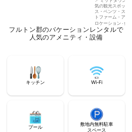
📍 ミッドタウンの
の屋根がこの魅力的な家を覆っています
気の観光スポット
が、雨の夜になると、錆びたブリキが本
ス・ベンツ・スタジ
当に語りかけてくるように感じられま
トファーム・アリーナ
す。 このファームハウスは、ジョージア
ア水族館：7～8分
ロケーション
·
価
の美しい田舎風景の中をドライブすると
フルトン郡のバケーションレンタルで
ャクソン空港まで1
見かける風景を再現したものです。 外観
スクエア：15分 マ
の古い板の多くは、南北戦争中に建てら
人気のアメニティ・設備
分 Toast on Lenox – 1
れたアトランタのすぐ南にある古い家か
このロケーションを❤
ら取り外されました。 外観の残りは、古
ルドカップのイベ
い綿工場と1900年代初頭に建てられた2部
アムから数分 ス
屋の学校からのものです。 雨の夜には最
近くの宿泊先 ポンスシティマーケット：
も楽しいブリキの屋根もあります。 内壁
10分 アトランテ
はすべてシップラップとビーズボードの
で5分 ピードモン
サイディングです。 キッチンには、1940
ォックス・シアタ
年代の金属製キャビネットとマッチする
キッチン
Wi-Fi
古い洗濯板シンクがあります。 バスルー
ムには古いステンドグラスの窓と本物の
アンティーク調の薬棚があります。 リビ
ングエリアにはさらに2つのステンドグラ
スの窓があり、全体にアンティーク調の
オーク材の床があります。 キングサイズ
のベッドと快適なフルソファがありま
敷地内無料駐⁠車
す。 外部には、2階に小さなポーチが1
プール
つ、階段の入り口近くには座席エリアが
ス⁠ペ⁠ー⁠ス