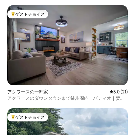
ゲストチョイス
大好評のゲストチョイスです。
アクワースの一軒家
レビュー21
5.0 (21)
アクワースのダウンタウンまで徒歩圏内｜パティオ｜焚き
火台
ゲストチョイス
大好評のゲストチョイスです。