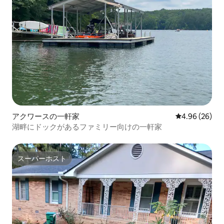
アクワースの一軒家
レビュー26件
4.96 (26)
湖畔にドックがあるファミリー向けの一軒家
スーパーホスト
スーパーホスト