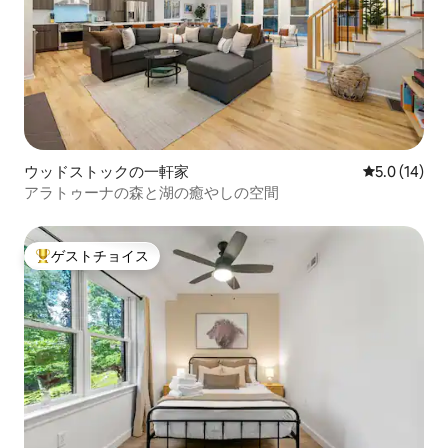
ウッドストックの一軒家
レビュー14
5.0 (14)
アラトゥーナの森と湖の癒やしの空間
ゲストチョイス
大好評のゲストチョイスです。