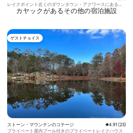
レイクポイント近くのダウンタウン・アクワースにある明
カヤックがあるその他の宿泊施設
るく新しい家
ゲストチョイス
ゲストチョイス
ストーン・マウンテンのコテージ
レビュー23件
4.91 (23)
プライベート屋内プール付きのプライベートレイクハウス