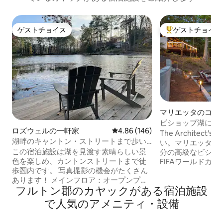
ゲストチョイス
ゲストチョイス
ゲストチョイス
大好評のゲストチ
マリエッタのコテ
ビショップ湖にあ
ロズウェルの一軒家
レビュー146件、5つ星中4.86
4.86 (146)
The Architect
湖畔のキャントン・ストリートまで歩い
い。マリエッタと
て行ける*ゲームルーム/バー*シェフキッ
この宿泊施設は湖を見渡す素晴らしい景
分の高級なビショ
チン
色を楽しめ、カントンストリートまで徒
FIFAワールドカ
歩圏内です。 写真撮影の機会がたくさん
ンディースプリング
あります！ メインフロア：オープンプラ
イル、ブレイブス
フルトン郡のカヤックがある宿泊施設
ンの大型キッチン、75インチテレビを備
です。ロズウェル
えたダイニングルーム、サンルーム、デ
ンやショッピングは
で人気のアメニティ・設備
ッキ、バーベキューグリル、寝室3部屋、
の快適なコテージ
バスルーム2.5室。 パティオ階：バー＆ゲ
ゆっくりとおくつろぎ