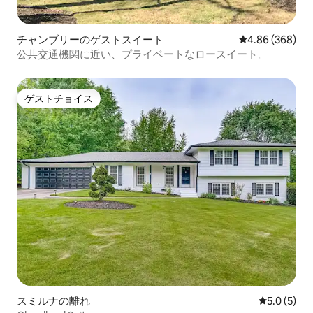
チャンブリーのゲストスイート
レビュー368件
4.86 (368)
公共交通機関に近い、プライベートなロースイート。
ゲストチョイス
ゲストチョイス
スミルナの離れ
レビュー5
5.0 (5)