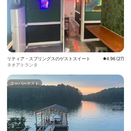
リティア・スプリングスのゲストスイート
レビュー27件
4.96 (27)
ネオアトランタ
スーパーホスト
スーパーホスト