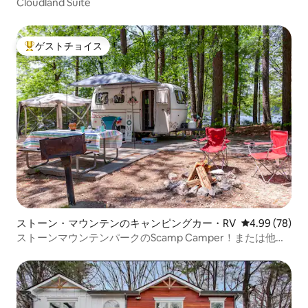
Cloudland Suite
ゲストチョイス
大好評のゲストチョイスです。
ストーン・マウンテンのキャンピングカー・RV
レビュー78件
4.99 (78)
ストーンマウンテンパークのScamp Camper！または他の
場所