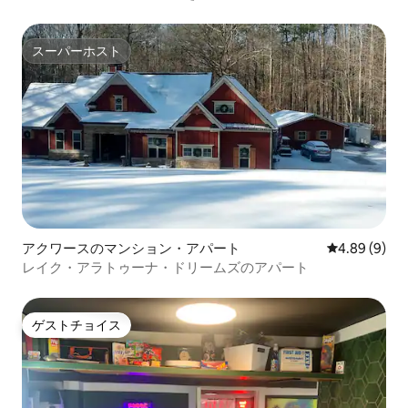
スーパーホスト
スーパーホスト
アクワースのマンション・アパート
レビュー9件
4.89 (9)
レイク・アラトゥーナ・ドリームズのアパート
ゲストチョイス
ゲストチョイス