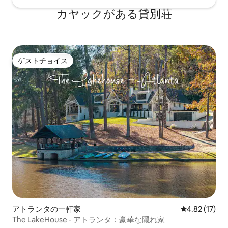
カヤックがある貸別荘
ゲストチョイス
ゲストチョイス
アトランタの一軒家
レビュー17件
4.82 (17)
The LakeHouse - アトランタ：豪華な隠れ家