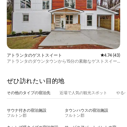
アトランタのゲストスイート
レビュー43件
4.74 (43)
アトランタのダウンタウンから15分の素敵なゲストスイー
ト
ぜひ訪⁠れ⁠た⁠い目⁠的⁠地
その他のタ⁠イ⁠プ⁠の宿⁠泊⁠先
近場で人気の観光スポット
やる
サウナ付きの宿泊施設
タウンハウスの宿泊施設
フルトン郡
フルトン郡