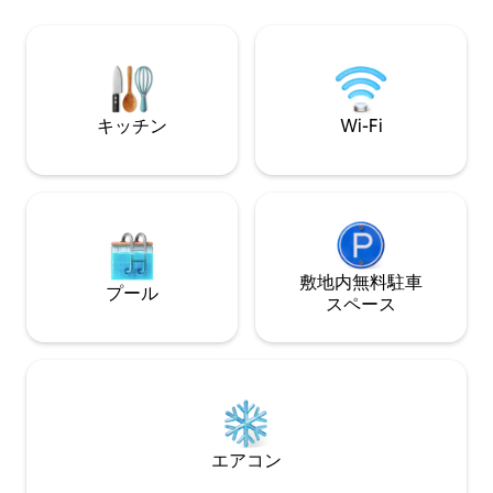
ームルーム、65インチテレビ。 寝室とフ
日々を抜け出して
ルバスルーム、ダーツ、ビリヤードテー
ましょう。 郡の法律により、リスティン
ブル、ポーカーテーブル。 屋外：織物の
グにSTRライセンス
ソファとアームチェア家具が備わった屋
示することが義務
根付きパティオ、アディロンダックチェ
ア付きファイヤーピット、ドック、カヤ
キッチン
Wi-Fi
ック、平底ボートをすべてご利用いただ
けます！ ゴルフカートはレンタル可能で
す。
敷地内無料駐⁠車
プール
ス⁠ペ⁠ー⁠ス
エアコン