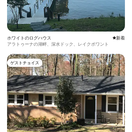
ホワイトのログハウス
新しい宿
新着
アラトゥーナの湖畔、深水ドック、レイクポワント
ゲストチョイス
ゲストチョイス