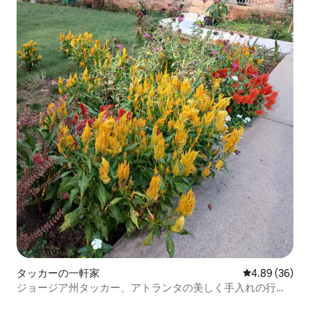
タッカーの一軒家
レビュー36件
4.89 (36)
ジョージア州タッカー、アトランタの美しく手入れの行き
届いた宿泊先