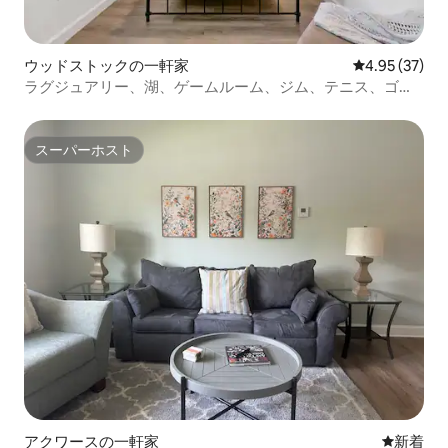
ウッドストックの一軒家
レビュー37件
4.95 (37)
ラグジュアリー、湖、ゲームルーム、ジム、テニス、ゴル
フ、プール
スーパーホスト
スーパーホスト
アクワースの一軒家
新しい宿
新着