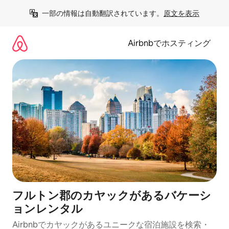
コ
一部の情報は自動翻訳されています。
原文を表示
ン
テ
ン
Airbnbでホスティング
ツ
に
ス
キ
ッ
プ
フルトン郡のカヤックがあるバケーシ
ョンレンタル
Airbnbでカヤックがあるユニークな宿泊施設を検索・