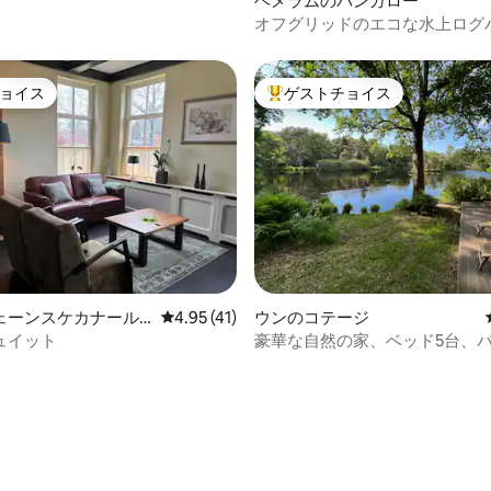
ヘメラムのバンガロー
オフグリッドのエコな水上ログ
プライベートな島
ョイス
ゲストチョイス
ョイス
大好評のゲストチョイスです。
中4.95つ星の平均評価
ェーンスケカナール
レビュー41件、5つ星中4.95つ星の平均評価
4.95 (41)
ウンのコテージ
ミニアム
ュイット
豪華な自然の家、ベッド5台、
2室、100%リラックス