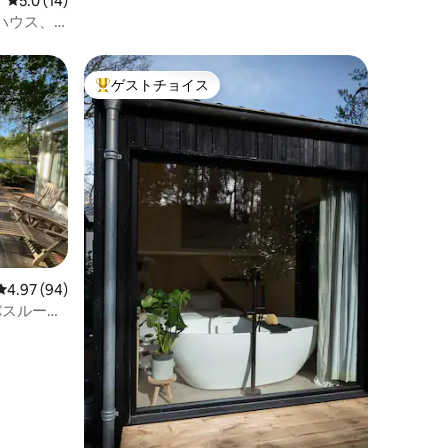
レビュー14件、5つ星中5.0つ星の平均評価
5.0 (14)
ハウス、
ゲストチョイス
大好評のゲストチョイスです。
レビュー94件、5つ星中4.97つ星の平均評価
4.97 (94)
バスルーム