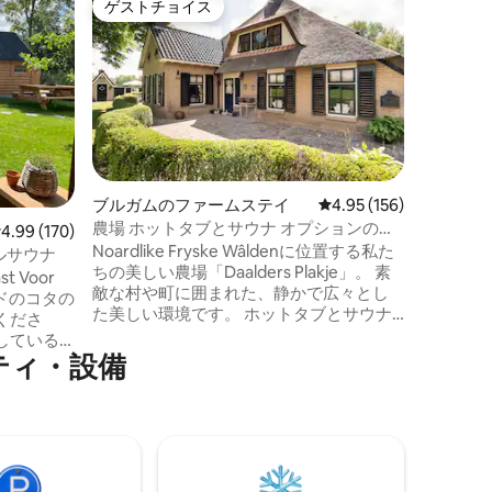
ゲストチョイス
ゲスト
ゲストチョイス
ゲスト
ート・船
スウォレ
スウォレ
れた快適な
う。歴史
しょう。 舵室から古い城壁の景色をお楽
しみくだ
キッチン
大きな天窓があ
クスしま
ブルガムのファームステイ
レビュー156件、5つ星
4.95 (156)
夕日は飲
農場 ホットタブとサウナ オプションのマ
レビュー170件、5つ星中4.99つ星の平均評価
4.99 (170)
ショップがあり
ンケイブ
Noardlike Fryske Wâldenに位置する私た
の直通電車。 週単位の滞在
レルサウナ
ちの美しい農場「Daalders Plakje」。 素
用されま
t Voor
敵な村や町に囲まれた、静かで広々とし
ンドのコタの
た美しい環境です。 ホットタブとサウナ
くださ
が含まれています。 Mancaveはオプショ
している
ンで予約できます。 含まれるもの： . サウ
ティ・設備
を過ごし
ナ •ホットタブ • Wifi • 暖炉 • 屋根付きテラ
の宿泊先
スのある大きな庭！ • 無料駐車場 • ペット
単に自然
同伴可 • 洗濯機と乾燥機 • バス • 大型テレ
、私たち
ビ2台 •
宿泊体験
ーション
バレルサ