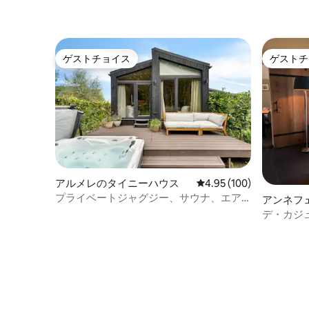
ゲストチョイス
ゲストチ
ゲストチョイス
ゲストチ
アルメレのタイニーハウス
レビュー100件、5つ星
4.95 (100)
プライベートジャグジー、サウナ、エア
アンネフ
コン付きの豪華な森の小屋
のコンド
デ・カジ