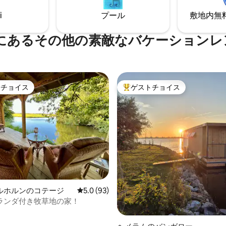
静けさと美しさが残っていま
ウナ付きのフィンランドのコタ
i
プール
敷地内無料駐
てください！
には適していません。
siaにあるその他の素敵なバケーション
トチョイス
ゲストチョイス
ゲストチョイスです。
大好評のゲストチョイスです。
中5.0つ星の平均評価
ルホルンのコテージ
レビュー93件、5つ星中5.0つ星の平均評価
5.0 (93)
ランダ付き牧草地の家！