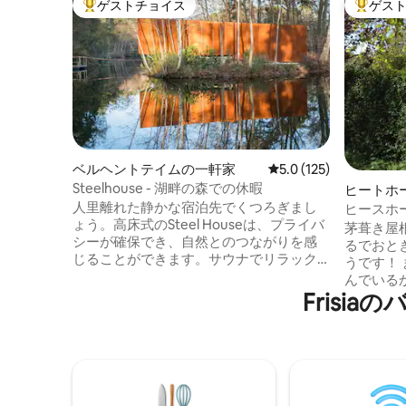
ゲストチョイス
ゲス
大好評のゲストチョイスです。
大好評の
ベルヘントテイムの一軒家
レビュー125件、5つ星
5.0 (125)
Steelhouse - 湖畔の森での休暇
ヒートホ
人里離れた静かな宿泊先でくつろぎまし
ヒースホ
ょう。高床式のSteel Houseは、プライバ
茅葺き屋
シーが確保でき、自然とのつながりを感
るでおと
じることができます。サウナでリラック
うです！
スして、静かな休息をお楽しみくださ
んでいるかの
い。水上の最も高い位置にあるリビング
Fris
近所の人
エリアには、360度の薪ストーブが備わっ
橋は徒歩わ
ており、快適に過ごせます。ビーマーと
がギート
スピーカーを使って映画ナイトを楽し
家屋が道沿い
み、余暇を充実させましょう。屋外に
ごった返
は、サンラウンジャー、屋外ダイニング
ギートホ
テーブル、BBQ、ピザオーブンを備えた
ここには