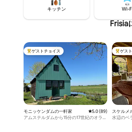
広々としたウッドデッキがあり、見事な
晴らしい
湖の景色を楽しめます。犬をお連れの方
キッチン
Wi-F
す。 残念ながら、0歳から8歳までの乳幼
へ：この宿泊施設は柵で囲まれています
児/子供
😊
Fri
ゲストチョイス
ゲス
大好評のゲストチョイスです。
大好評の
モニッケンダムの一軒家
レビュー89件、5つ星
5.0 (89)
スケルメ
アムステルダムから15分の17世紀のオラン
水辺のベ
ダのコテージ