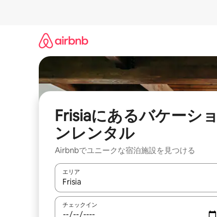
コ
ン
テ
ン
ツ
に
ス
キ
ッ
プ
Frisiaにあるバケーシ
ンレンタル
Airbnbでユニークな宿泊施設を見つける
エリア
検索結果が表示されたら、上下の矢印キーを使っ
チェックイン