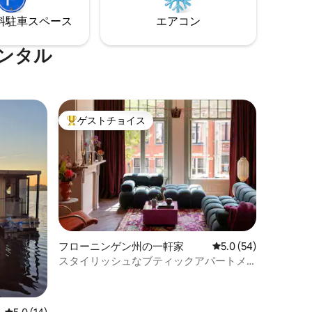
を予約し
⁠車ス⁠ペ⁠ー⁠ス
エアコン
レンタル
ゲストチョイス
大好評のゲストチョイスです。
フローニンゲン州の一軒家
レビュー54件、5つ星
5.0 (54)
スタイリッシュなブティックアパートメ
ント、中心部まで徒歩圏内