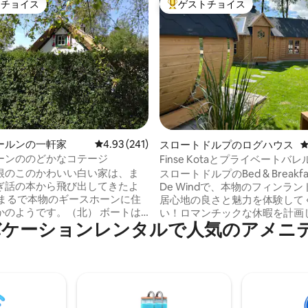
トチョイス
ゲストチョイス
ゲストチョイスです。
大好評のゲストチョイスです。
中5.0つ星の平均評価
ールンの一軒家
レビュー241件、5つ星中4.93つ星の平均評価
4.93 (241)
スロートドルプのログハウス
ーンののどかなコテージ
Finse Kotaとプライベートバ
根のこのかわいい白い家は、ま
スロートドルプのBed & Breakfas
ぎ話の本から飛び出してきたよ
De Windで、本物のフィンラ
 まるで本物のギースホーンに住
居心地の良さと魅力を体験して
ようです。（北） ボートは
い！ロマンチックな休暇を計画
iaのバケーションレンタルで人気のアメニ
から借りることができ、美しい
場合でも、リラックスした週末
ずか6分で見つかります。 ここ
たい場合でも、ビジネスのため
ホーンの発祥の地で、最も古い
を探している場合でも、または
に並んでいます。 観光客で
の美しさを楽しみたい場合でも
すこともありません（観光客は
のフィンランドのコタは特別な
ーン南部に集まっています）。
を提供します。究極のリラクゼ
まだ、古い村ギースホーンの素
をお求めですか？プライベート