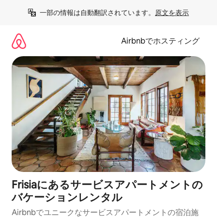
コ
一部の情報は自動翻訳されています。
原文を表示
ン
テ
ン
Airbnbでホスティング
ツ
に
ス
キ
ッ
プ
Frisiaにあるサービスアパートメントの
バケーションレンタル
Airbnbでユニークなサービスアパートメントの宿泊施