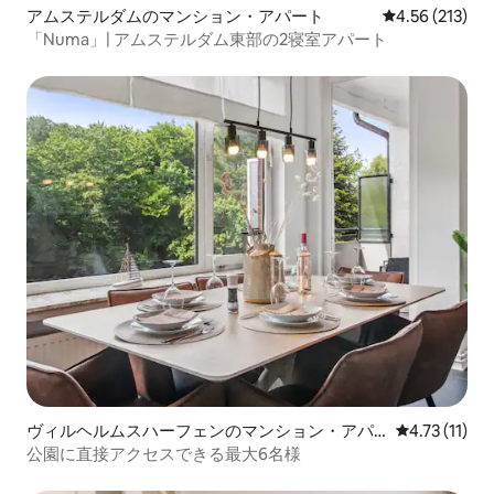
アムステルダムのマンション・アパート
レビュー213件
4.56 (213)
「Numa」| アムステルダム東部の2寝室アパート
ヴィルヘルムスハーフェンのマンション・アパ
レビュー11件
4.73 (11)
ート
公園に直接アクセスできる最大6名様