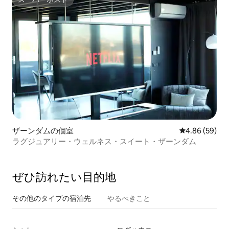
スーパーホスト
ザーンダムの個室
レビュー59件
4.86 (59)
ラグジュアリー・ウェルネス・スイート・ザーンダム
ぜひ訪⁠れ⁠た⁠い目⁠的⁠地
その他のタ⁠イ⁠プ⁠の宿⁠泊⁠先
やるべきこと