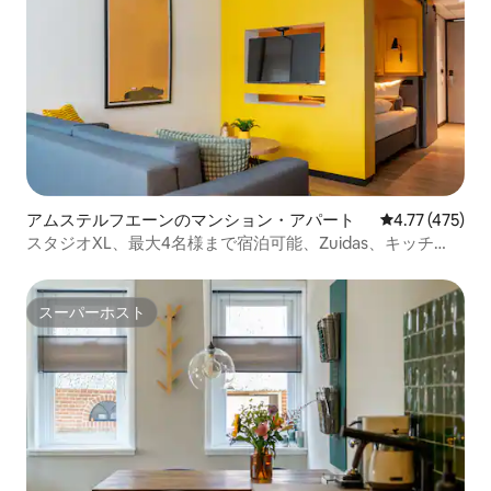
アムステルフエーンのマンション・アパート
レビュー475件
4.77 (475)
スタジオXL、最大4名様まで宿泊可能、Zuidas、キッチ
ン、38㎡
スーパーホスト
スーパーホスト