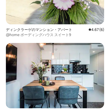
ディンクラーゲのマンション・アパート
レビュー6件
4.67 (6)
@home ボーディングハウス スイート9