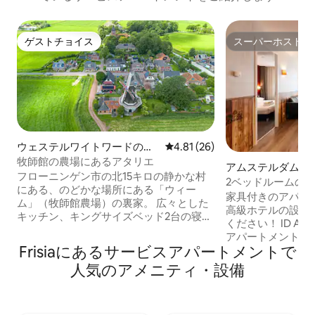
ゲストチョイス
スーパーホスト
ゲストチョイス
スーパーホスト
ウェステルワイトワードのマ
レビュー26件、5つ星中4.81
4.81 (26)
ンション・アパート
牧師館の農場にあるアタリエ
アムステルダムの
フローニンゲン市の北15キロの静かな村
ン・アパート
2ベッドルームのアパ
にある、のどかな場所にある「ウィー
Aparthotel
家具付きのアパー
ム」（牧師館農場）の裏家。 広々とした
高級ホテルの設備
キッチン、キングサイズベッド2台の寝
ください！ ID AP
室、バスルーム、アンチチャンブル。専
アパートメントに
用の入り口とフランス風の素敵なテラス
Frisiaにあるサービスアパートメントで
リア、設備の整っ
があります。 「マール」に位置し、
ルームがあります。
人気のアメニティ・設備
Trankielのリビングルームカフェでカヌー
Fi、フロントへの
を借りることができます。本格的な中世
そしてロケーショ
の教会がある村沿いの周辺を散策した
ム・スローテルダイ
り、サイクリングしたり。または、天気