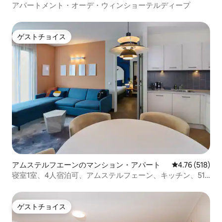
アパートメント・オーデ・ウィンショーテルディープ
ゲストチョイス
ゲストチョイス
アムステルフエーンのマンション・アパート
レビュー518件
4.76 (518)
寝室1室、4人宿泊可、アムステルフェーン、キッチン、51
㎡
ゲストチョイス
ゲストチョイス