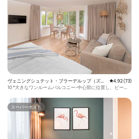
ヴェニングシュテット・ブラーデルップ（ズィ
レビュー73件
4.92 (73)
ルト）のマンション・アパート
10 *大きなワンルームバルコニー-中心部に位置し、ビーチ
に近い
スーパーホスト
スーパーホスト