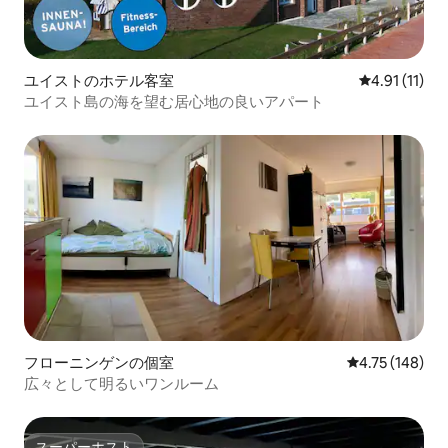
ユイストのホテル客室
レビュー11件
4.91 (11)
ユイスト島の海を望む居心地の良いアパート
フローニンゲンの個室
レビュー148件
4.75 (148)
広々として明るいワンルーム
スーパーホスト