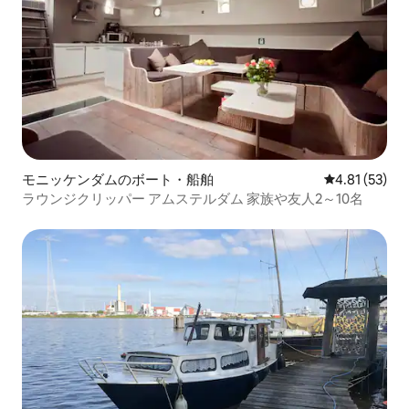
モニッケンダムのボート・船舶
レビュー53件
4.81 (53)
ラウンジクリッパー アムステルダム 家族や友人2～10名