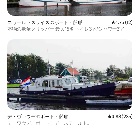
ズワールトスライスのボート・船舶
レビュー12件
4.75 (12)
本物の豪華クリッパー 最大16名 トイレ3室/シャワー3室
デ・ヴァウデのボート・船舶
レビュー235件
4.83 (235)
デ・ワウデ、ボート・デ・ステールト。