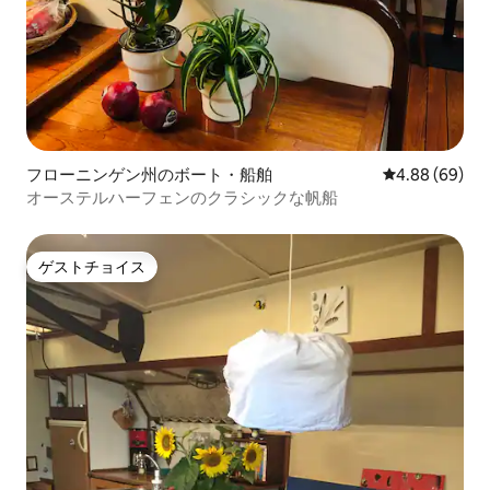
フローニンゲン州のボート・船舶
レビュー69件
4.88 (69)
オーステルハーフェンのクラシックな帆船
ゲストチョイス
ゲストチョイス