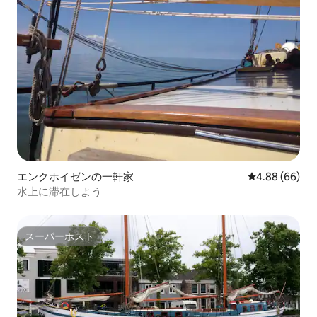
エンクホイゼンの一軒家
レビュー66件
4.88 (66)
水上に滞在しよう
スーパーホスト
スーパーホスト