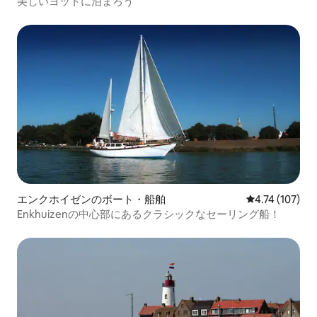
美しいヨットに泊まろう
エンクホイゼンのボート・船舶
レビュー107件
4.74 (107)
Enkhuizenの中心部にあるクラシックなセーリング船！