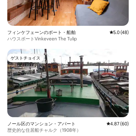
フィンケフェーンのボート・船舶
レビュー48
5.0 (48)
ハウスボートVinkeveen The Tulip
ゲストチョイス
ゲストチョイス
ノール区のマンション・アパート
レビュー60件
4.87 (60)
歴史的な住居船チャルク（1908年）