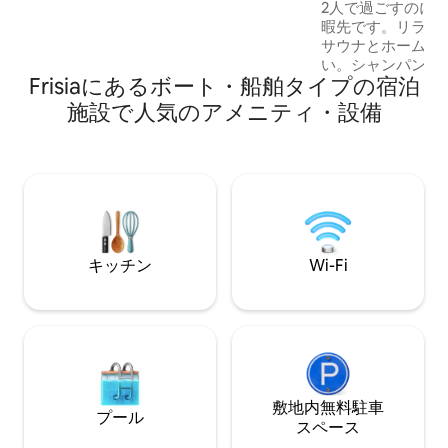
サウナ＆小型ボー
わっています。 近隣には素敵なレストラ
2人で過ごすのに
ン、バー、ショップがあり、美しいレギ
暇先です。リラッ
ュリアスグラッチ沿いを5分歩くと、レン
サウナとホームシ
ブラント広場に入ります。 これは改装さ
い。シャンパン、
Frisiaにあるボート・船舶タイプの宿泊
れたハウスボートで、歴史的な特徴がま
ト、おつまみのオプション
だ残っています。1920年に建てられ、ジ
ト」と呼ぶ人もいます （親友と
施設で人気のアメニティ・設備
ャガイモ、砂、あらゆる種類の食品や工
極のリラクゼーシ
業品の輸送に使用されていました。写真
す） 最近改装された元貨物船に滞在し、
は、オランダ全土でボートに住み、働い
アムステルダムのI
ていた当時の家族の1人を写しています。
係留します！ 外出したいですか？中央駅
アムステルダムで最もよく保存されてい
まで路面電車で15
るハウスボートの1つです。
運行し、00.30ま
食パッケージが含
キッチン
Wi-Fi
敷地内無料駐⁠車
プール
ス⁠ペ⁠ー⁠ス