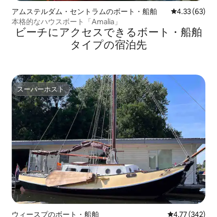
アムステルダム・セントラムのボート・船舶
レビュー63件
4.33 (63)
本格的なハウスボート「Amalia」
ビーチにアクセスできるボート・船舶
タイプの宿泊先
スーパーホスト
スーパーホスト
ウィースプのボート・船舶
レビュー342件
4.77 (342)