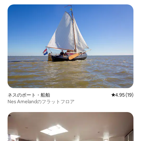
ネスのボート・船舶
レビュー19件
4.95 (19)
Nes Amelandのフラットフロア