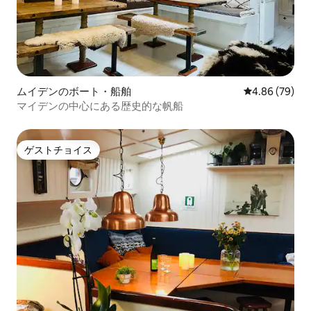
ムイデンのボート・船舶
レビュー79件
4.86 (79)
マイデンの中心にある歴史的な帆船
ゲストチョイス
ゲストチョイス