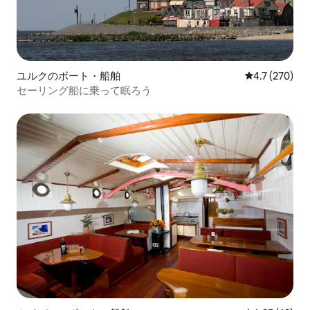
ユルクのボート・船舶
レビュー270
4.7 (270)
セーリング船に乗って眠ろう