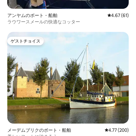
アンヤムのボート・船舶
レビュー61件
4.67 (61)
ラウワースメールの快適なコッター
ゲストチョイス
ゲストチョイス
メーデムブリクのボート・船舶
レビュー200件
4.77 (200)