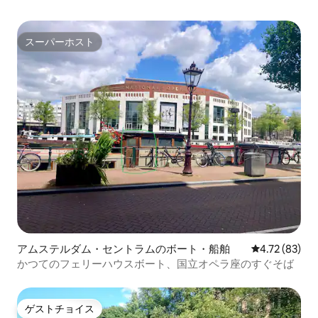
スーパーホスト
スーパーホスト
アムステルダム・セントラムのボート・船舶
レビュー83件
4.72 (83)
かつてのフェリーハウスボート、国立オペラ座のすぐそば
ゲストチョイス
ゲストチョイス