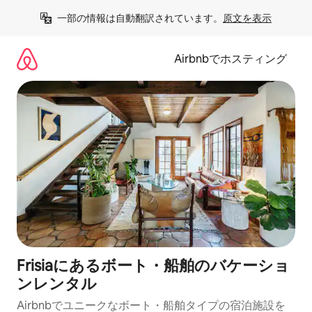
コ
一部の情報は自動翻訳されています。
原文を表示
ン
テ
ン
Airbnbでホスティング
ツ
に
ス
キ
ッ
プ
Frisiaにあるボート・船舶のバケーショ
ンレンタル
Airbnbでユニークなボート・船舶タイプの宿泊施設を