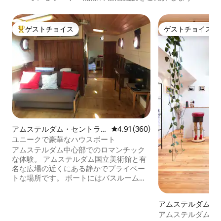
ゲストチョイス
ゲストチョイス
大好評のゲストチョイスです。
ゲストチョイス
アムステルダム・セントラ
レビュー360件、5つ星中4.91
4.91 (360)
ムのボート・船舶
ユニークで豪華なハウスボート
アムステルダム中心部でのロマンチック
な体験。 アムステルダム国立美術館と有
名な広場の近くにある静かでプライベー
トな場所です。 ボートにはバスルーム、
寝室1室、寝るためのソファがあり、4名
様用のお部屋です。プライベートです！
アムステルダムの
テレビとインターネットが利用可能で、
アムステルダムのB&
キッチンにはオーブンと電子レンジが備