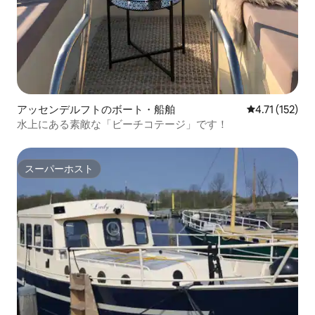
アッセンデルフトのボート・船舶
レビュー152
4.71 (152)
水上にある素敵な「ビーチコテージ」です！
スーパーホスト
スーパーホスト