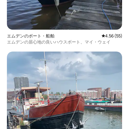
エムデンのボート・船舶
レビュー55件
4.56 (55)
エムデンの居心地の良いハウスボート、マイ・ウェイ