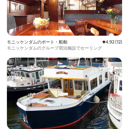
モニッケンダムのボート・船舶
レビュー12件
4.92 (12)
モニッケンダムのグループ宿泊施設でセーリング