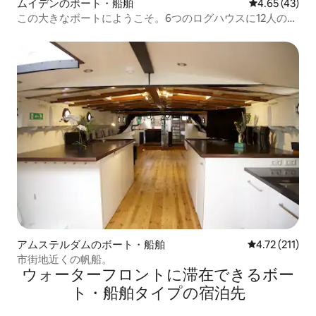
ムイデンのボート・船舶
レビュー43件
4.65 (43)
この大きなボートにようこそ。6つのログハウスに12人のゲ
ストがいます！
アムステルダムのボート・船舶
レビュー211
4.72 (211)
市街地近くの帆船。
ウォーターフロントに滞在できるボー
ト・船舶タイプの宿泊先