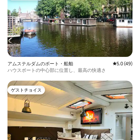
アムステルダムのボート・船舶
レビュー49
5.0 (49)
ハウスボートの中心部に位置し、最高の快適さ
ゲストチョイス
ゲストチョイス