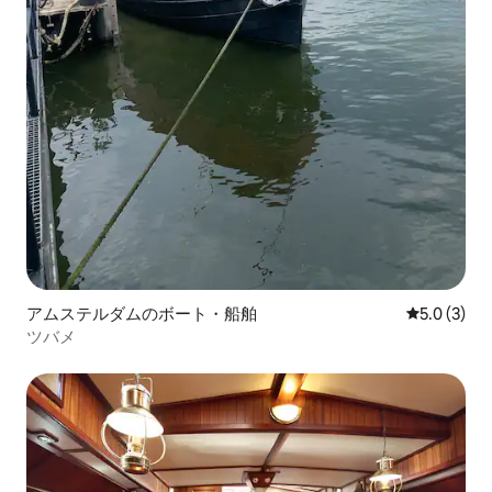
アムステルダムのボート・船舶
レビュー3
5.0 (3)
ツバメ