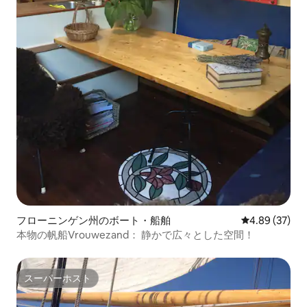
フローニンゲン州のボート・船舶
レビュー37件
4.89 (37)
本物の帆船Vrouwezand： 静かで広々とした空間！
スーパーホスト
スーパーホスト