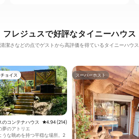
フレジュスで好評なタイニーハウス
清潔さなどの点でゲストから高評価を得ているタイニーハウス
トチョイス
スーパーホスト
ゲストチョイスです。
スーパーホスト
スのコンテナハウス
レビュー214件、5つ星中4.94つ星の平均評価
4.94 (214)
の夢のアトリエ
中4.96つ星の平均評価
ような眺めを持つ平穏な場所。2