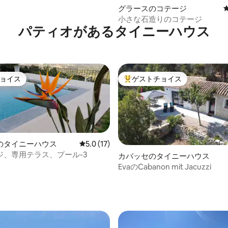
中4.8つ星の平均評価
グラースのコテージ
小さな石造りのコテージ
パティオがあるタイニーハウス
ョイス
ゲストチョイス
ョイス
大好評のゲストチョイスです。
のタイニーハウス
レビュー17件、5つ星中5.0つ星の平均評価
5.0 (17)
ジ、専用テラス、プール-3
カバッセのタイニーハウス
EvaのCabanon mit Jacuzzi
中4.9つ星の平均評価