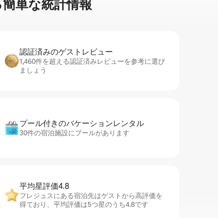
簡⁠単⁠な統⁠計⁠情⁠報
認証済みのゲ⁠ス⁠ト⁠レ⁠ビ⁠ュ⁠ー
1,460件を超える認証済みレビューを参考に選び
ましょう
プール付きのバ⁠ケ⁠ー⁠シ⁠ョ⁠ンレ⁠ン⁠タ⁠ル
30件の宿泊施設にプールがあります
平均星評価4.8
フレジュスにある宿泊先はゲストから高評価を
得ており、平均評価は5つ星のうち4.8です