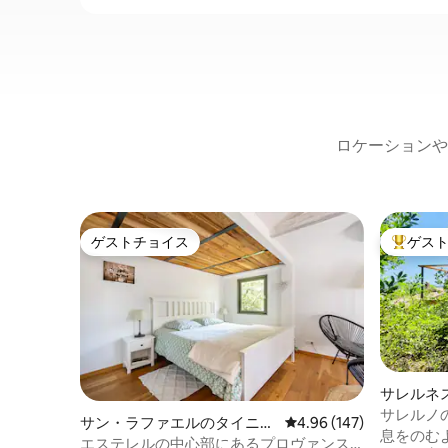
ロケーションや
ゲストチョイス
ゲス
ゲストチョイス
大好評の
サレルネ
サレルノ
サン・ラファエルのタイニー
レビュー147件、5つ星
4.96 (147)
息をのむ
ハウス
エステレルの中心部にあるプロヴァンス