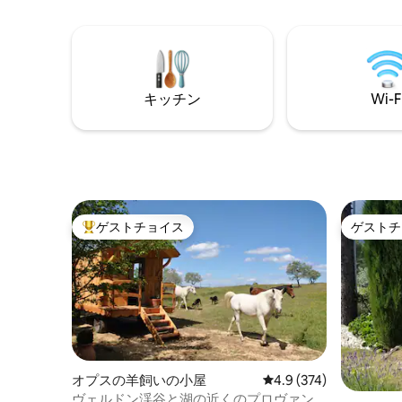
キッチン
Wi-F
ゲストチョイス
ゲストチ
大好評のゲストチョイスです。
ゲストチ
オプスの羊飼いの小屋
レビュー374件、5つ星
4.9 (374)
ヴェルドン渓谷と湖の近くのプロヴァン