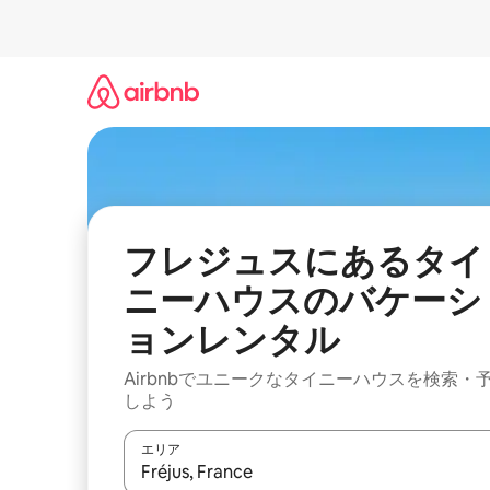
コ
ン
テ
ン
ツ
に
ス
キ
ッ
プ
フレジュスにあるタイ
ニーハウスのバケーシ
ョンレンタル
Airbnbでユニークなタイニーハウスを検索・
しよう
エリア
検索結果が表示されたら、上下の矢印キーを使っ