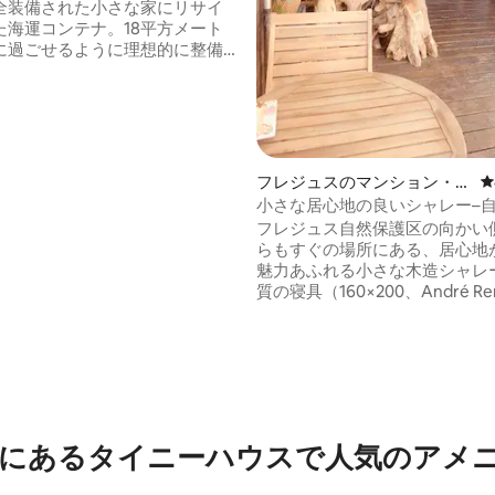
全装備された小さな家にリサイ
た海運コンテナ。18平方メート
に過ごせるように理想的に整備
り、55平方メートルのテラスに
様のためにジャグジーを設置し
忘れられない思い出を保証しま
愛好家の方は、一風変わった、
あふれる、リラックスできる、
よりもユニークな場所へようこ
フレジュスのマンション・ア
レ
ールの中心部にある、自然の中
パート
小さな居心地の良いシャレー–
る小さな楽園。冬季：アームチ
チが徒歩圏内
フレジュス自然保護区の向かい
外の薪ストーブがあなたを暖め
らもすぐの場所にある、居心地
す！
魅力あふれる小さな木造シャレー
質の寝具（160×200、André Re
居心地の良いメザニン、壁掛け
リバーシブルエアコンを備え、
適さを提供します。 屋外スペー
設備の整った屋根付きキッチン
テーブル、バーベキュー、ガー
ニチャーが備わっています。 宿
正面に無料駐車場があります。 
にあるタイニーハウスで人気のアメ
にリフレッシュできる、まさに
間です。