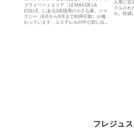
人用に完
の小さな家
プライベートエリア「LE MAS DE LA
クルされ
COLLE」にある2名様用の小さな家。ジャ
ル。快適
グジー（6月から9月まで利用可能）が備
されてお
わっています。エステレルの中心部に位
は、お客
置し、向かいに家はなく、とても静かで
ました。
す。 ________________ ￫ Wi-Fi ￫専用駐車
す。自然
場 ￫快適な空調 ￫クイーンサイズベッド1台
異国情緒
（160/200） ￫ 設備の整ったキッチン ￫ 洗
そして何
濯機 ￫コーヒー愛好家のためのネスプレッ
そ！ヴァ
ソマシン。 ￫電気バーベキュー ￫車で10分
に位置す
のビーチとゴルフコース ￫ 車で5分の場所
ェアと屋
にある近隣のアメニティ
てくれま
フレジュス