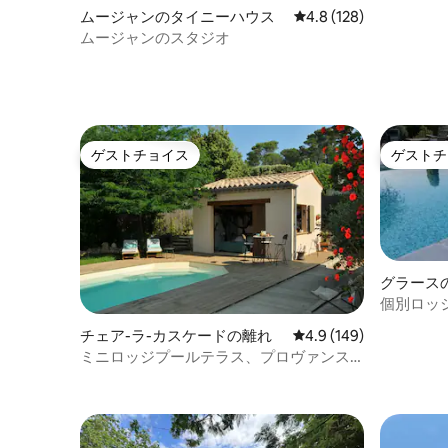
ムージャンのタイニーハウス
レビュー128件、5つ星
4.8 (128)
ムージャンのスタジオ
ゲストチョイス
ゲストチ
ゲストチョイス
ゲストチ
グラース
個別ロッ
チェア-ラ-カスケードの離れ
レビュー149件、5つ星
4.9 (149)
ミニロッジプールテラス、プロヴァンス
ヴェルドン