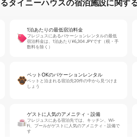
⁠イ⁠ニ⁠ー⁠ハ⁠ウ⁠ス⁠の宿⁠泊⁠施⁠設⁠に関⁠す⁠る
1泊あたりの最⁠低⁠宿⁠泊⁠料⁠金
フレジュスにあるバケーションレンタルの最低
宿泊料金は、1泊あたり¥6,304 JPYです（税・手
数料を除く）
ペットOKのバ⁠ケ⁠ー⁠シ⁠ョ⁠ンレ⁠ン⁠タ⁠ル
ペットと泊まれる宿泊先20件の中から見つけま
しょう
ゲストに人⁠気⁠のア⁠メ⁠ニ⁠テ⁠ィ・設⁠備
フレジュスにある宿泊先では、キッチン、Wi-
Fi、プールがゲストに人気のアメニティ・設備で
す