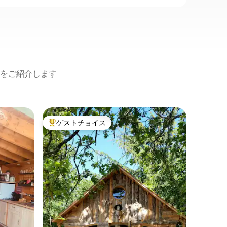
をご紹介します
ヴィドー
ゲストチョイス
ゲス
大好評のゲストチョイスです。
大好評
庭とプール付
この美し
想的です
ン峡谷の
ンスのヴ
ィラ・ア
デ・グリ
しており
物と成熟
ドとダイ
園。共有