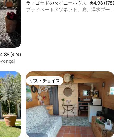
ラ・ゴードのタイニーハウス
レビュー178件、5つ星
4.98 (178)
プライベートメゾネット、庭、温水プー
ル、スパ
レビュー474件、5つ星中4.88つ星の平均評価
4.88 (474)
vençal
ゲストチョイス
ゲストチョイス