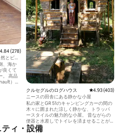
ラ・アレ
行けます
す。
ビュー278件、5つ星中4.84つ星の平均評価
4.84 (278)
自然とビー
側、海か
が良くて
。 高品
nault）、
テレビ、
クルセグルのログハウス
レビュー403件、5つ星
4.93 (403)
最高の快
ニースの田舎にある静かな小屋
スには、
私の家とGR 51のキャンピングカーの間の
、大きな
木々に囲まれた涼しく静かな、トラッパ
デンファ
ースタイルの魅力的な小屋。 昔ながらの
泊施設の
便器と水差しでトイレを済ませることが
心身とも
ニティ・設備
できます。または、小屋の後ろに水タン
至福の空
クのある屋外の冷水シャワーがありま
す。 小屋にはキッチンはありません。 朝