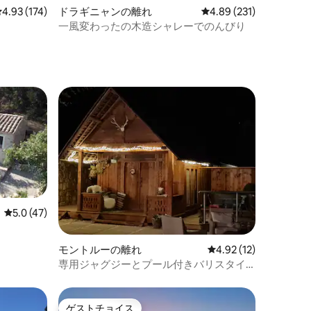
レビュー174件、5つ星中4.93つ星の平均評価
4.93 (174)
ドラギニャンの離れ
レビュー231件、5つ星
4.89 (231)
一風変わったの木造シャレーでのんびり
レビュー47件、5つ星中5.0つ星の平均評価
5.0 (47)
モントルーの離れ
レビュー12件、5つ星
4.92 (12)
専用ジャグジーとプール付きバリスタイ
ルのロッジ
ゲストチョイス