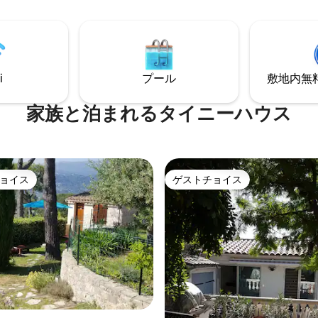
i
プール
敷地内無料駐
家族と泊まれるタイニーハウス
ョイス
ゲストチョイス
ョイス
ゲストチョイス
中4.9つ星の平均評価