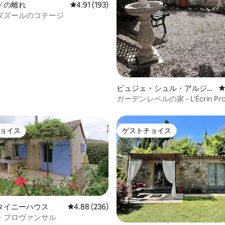
ドの離れ
レビュー193件、5つ星中4.91つ星の平均評価
4.91 (193)
ダズールのコテージ
ピュジェ・シュル・アルジャ
ンのタイニーハウス
ガーデンレベルの家 - L'Écrin Pro
ョイス
ゲストチョイス
ョイス
ゲストチョイス
タイニーハウス
レビュー236件、5つ星中4.88つ星の平均評価
4.88 (236)
・プロヴァンサル