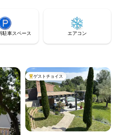
食をバスケットに入れて、小屋の前まで
お届けすることが可能です。 1人6ユー
ロ、ディナーバスケットは1人15ユーロ、
またはテーブル・ドテは24ユーロ。予約
制、現金のみ受け付け。
⁠車ス⁠ペ⁠ー⁠ス
エアコン
ゲストチョイス
大好評のゲストチョイスです。