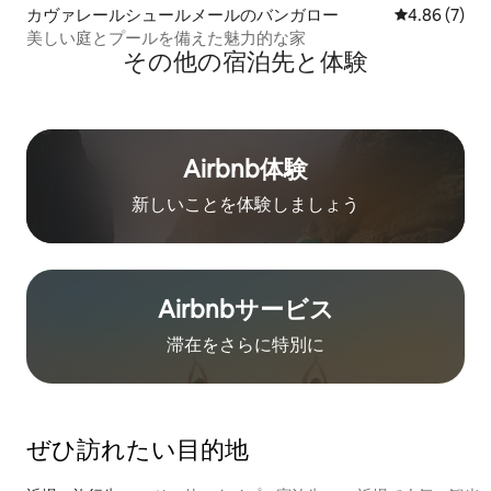
カヴァレールシュールメールのバンガロー
レビュー7件
4.86 (7)
美しい庭とプールを備えた魅力的な家
その他の宿⁠泊⁠先と体⁠験
Airbnb体験
新しいことを体験しましょう
Airbnb⁠サ⁠ー⁠ビ⁠ス
滞在をさ⁠ら⁠に特⁠別⁠に
ぜひ訪⁠れ⁠た⁠い目⁠的⁠地