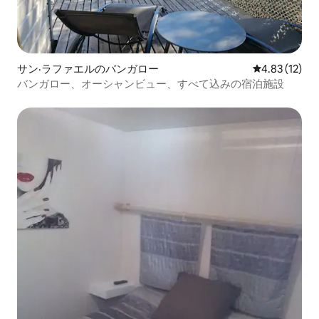
サン·ラファエルのバンガロー
レビュー12件
4.83 (12)
バンガロー、オーシャンビュー、すべて込みの宿泊施設