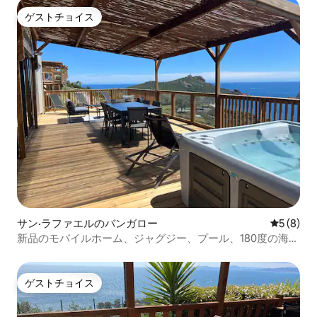
ゲストチョイス
ゲストチョイス
サン·ラファエルのバンガロー
レビュー
5 (8)
新品のモバイルホーム、ジャグジー、プール、180度の海の
眺め
ゲストチョイス
ゲストチョイス