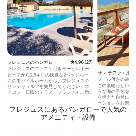
フレジュスのバンガロー
レビュー27件、5つ星中4.96
4.96 (27)
フレジュスのエアコン付きモービルホー
サン·ラファエル
ム「Europcamping」
ビーチから2.5キロの快適な2ベッドルー
プール付きの最高
ムのモバイルホームから、フレジュスの
ッジ
この素晴らしいロ
サンテギュルフを発見してください。エ
うな海の景色を望
アコン、日陰のテラス、プランチャ... 敷
を備えた自然に囲
地内にレストランとアメニティ、300m先
ーションをお楽し
にカルフールとパン屋。 プール、ボウリ
フレジュスにあるバンガローで人気の
2.50mの大きな
ング場、子供用プレイグラウンド、サッ
キャンプ場ドメーヌ4***
カー場、キャンプ場の裏からアクセスで
アメニティ・設備
あり、静かな環境
きるヴィルペイの池での釣り。 近くにカ
す。 ベッドルーム2室（ベッド1台
イトサーフィンビーチ。10月には世界的
140/200、ベッド
なマウンテンバイクイベント、ロック・