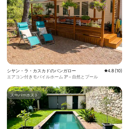
シヤン・ラ・カスカドのバンガロー
レビュー10
4.8 (10)
エアコン付きモバイルホーム 3* – 自然とプール
スーパーホスト
スーパーホスト