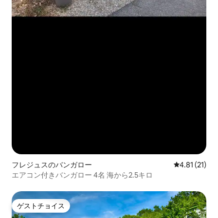
フレジュスのバンガロー
レビュー21件
4.81 (21)
エアコン付きバンガロー 4名 海から2.5キロ
ゲストチョイス
ゲストチョイス