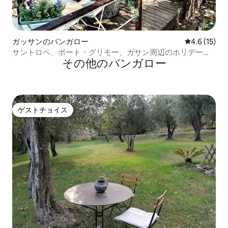
ガッサンのバンガロー
レビュー15
4.6 (15)
サントロペ、ポート・グリモー、ガサン周辺のホリデーホ
その他のバンガロー
ーム
ゲストチョイス
ゲストチョイス