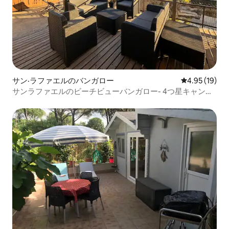
サン·ラファエルのバンガロー
レビュー19件
4.95 (19)
サンラファエルのビーチビューバンガロー- 4つ星キャンプ
場