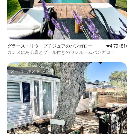
グラース・リウ・プチジュアのバンガロー
レビュー81件
4.79 (81)
カンヌにある庭とプール付きのワンルームバンガロー
スーパーホスト
スーパーホスト