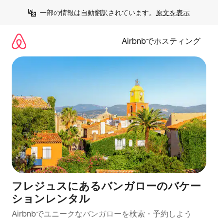
コ
一部の情報は自動翻訳されています。
原文を表示
ン
テ
ン
Airbnbでホスティング
ツ
に
ス
キ
ッ
プ
フレジュスにあるバンガローのバケー
ションレンタル
Airbnbでユニークなバンガローを検索・予約しよう