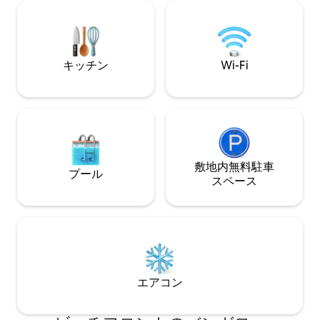
ークインシャワー
ダズールが開催されます。カンヌ、サン
したトイレ、設備
トロペ、サントマキシムを探索してくだ
面したエアコン付
さい。 シーツとタオルはご用意しており
ります。もうここ
ません。
せん..！
キッチン
Wi-Fi
敷地内無料駐⁠車
プール
ス⁠ペ⁠ー⁠ス
エアコン