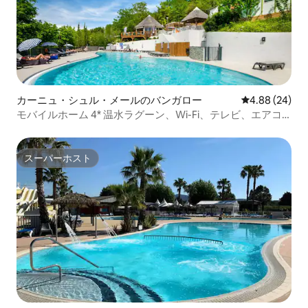
カーニュ・シュル・メールのバンガロー
レビュー24件
4.88 (24)
モバイルホーム 4* 温水ラグーン、Wi-Fi、テレビ、エアコ
ン
スーパーホスト
スーパーホスト