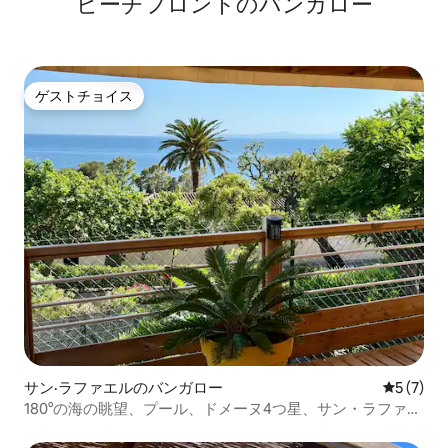
ビーチフロントのバンガロー
ゲストチョイス
ゲストチョイス
サン·ラファエルのバンガロー
レビュー
5 (7)
180°の海の眺望、プール、ドメーヌ4つ星、サン・ラファエ
ル