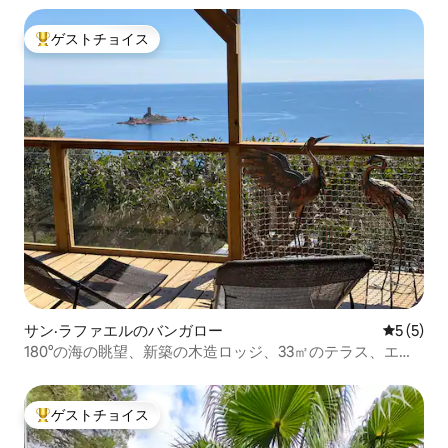
ゲストチョイス
大好評のゲストチョイスです。
サン·ラファエルのバンガロー
レビュー
5 (5)
180°の海の眺望、新築の木造ロッジ、33㎡のテラス、エス
テレル
ゲストチョイス
大好評のゲストチョイスです。