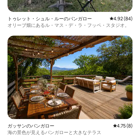
トゥレット・シュル・ルーのバンガロー
レビュー84件
4.92 (84)
オリーブ畑にあるル・マス・デ・ラ・フッペ・スタジオ。
ガッサンのバンガロー
レビュー8件
4.75 (8)
海の景色が見えるバンガローと大きなテラス