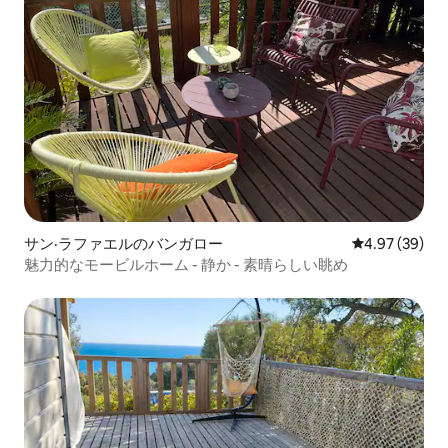
サン·ラファエルのバンガロー
レビュー39件
4.97 (39)
魅力的なモービルホーム - 静か - 素晴らしい眺め