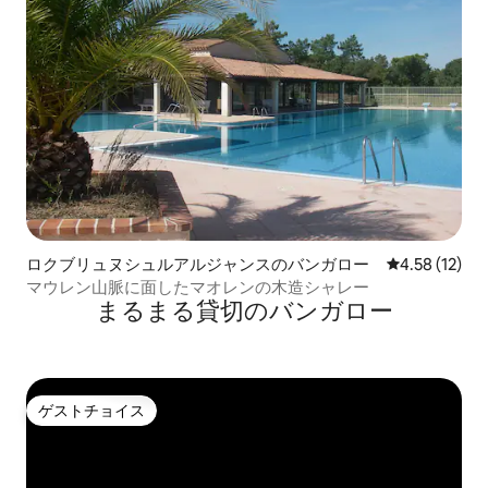
ロクブリュヌシュルアルジャンスのバンガロー
レビュー12件
4.58 (12)
マウレン山脈に面したマオレンの木造シャレー
まるまる貸切のバンガロー
ゲストチョイス
ゲストチョイス