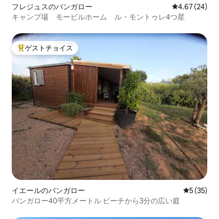
フレジュスのバンガロー
レビュー24件
4.67 (24)
キャンプ場 モービルホーム ル・モントゥレ4つ星
ゲストチョイス
大好評のゲストチョイスです。
イエールのバンガロー
レビュー3
5 (35)
バンガロー40平方メートル ビーチから3分の広い庭