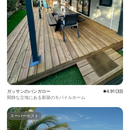
ガッサンのバンガロー
レビュー33件
4.91 (33)
閑静な立地にある新築のモバイルホーム
スーパーホスト
スーパーホスト