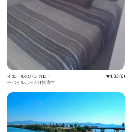
イエールのバンガロー
レビュー6件
4.83 (6)
モバイルホームtt快適性