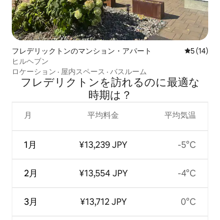
フレデリックトンのマンション・アパート
レビュー1
5 (14)
ヒルヘブン
ロケーション
·
屋内スペース
·
バスルーム
フレデリクトンを訪⁠れ⁠るの⁠に最⁠適⁠な
時⁠期⁠は⁠？
月
平均料金
平均気温
1月
¥13,239 JPY
-5°C
2月
¥13,554 JPY
-4°C
3月
¥13,712 JPY
0°C