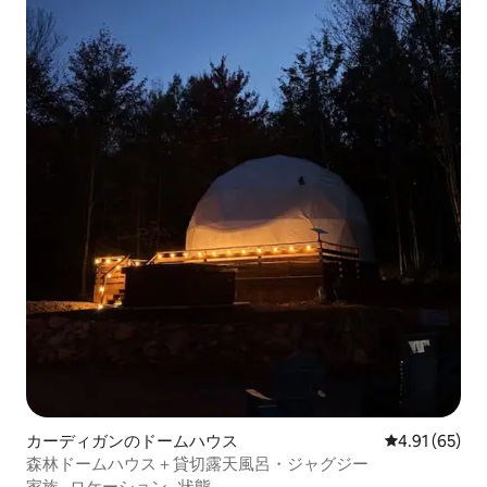
カーディガンのドームハウス
レビュー65件
4.91 (65)
森林ドームハウス＋貸切露天風呂・ジャグジー
家族
·
ロケーション
·
状態