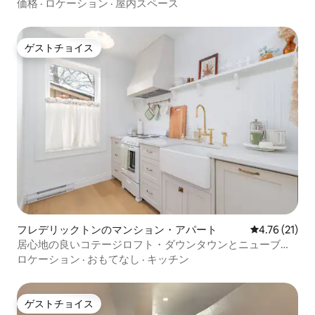
価格
·
ロケーション
·
屋内スペース
ゲストチョイス
ゲストチョイス
フレデリックトンのマンション・アパート
レビュー21件
4.76 (21)
居心地の良いコテージロフト・ダウンタウンとニューブラ
ンズウィック大学まで歩いて行ける
ロケーション
·
おもてなし
·
キッチン
ゲストチョイス
ゲストチョイス