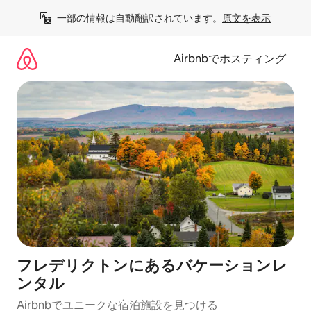
コ
一部の情報は自動翻訳されています。
原文を表示
ン
テ
ン
Airbnbでホスティング
ツ
に
ス
キ
ッ
プ
フレデリクトンにあるバケーションレ
ンタル
Airbnbでユニークな宿泊施設を見つける