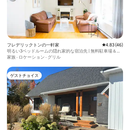
フレデリックトンの一軒家
レビュー46件
4.83 (46)
明るい3ベッドルームの隠れ家的な宿泊先 | 無料駐車場＆専
用庭
家族
·
ロケーション
·
グリル
ゲストチョイス
ゲストチョイス