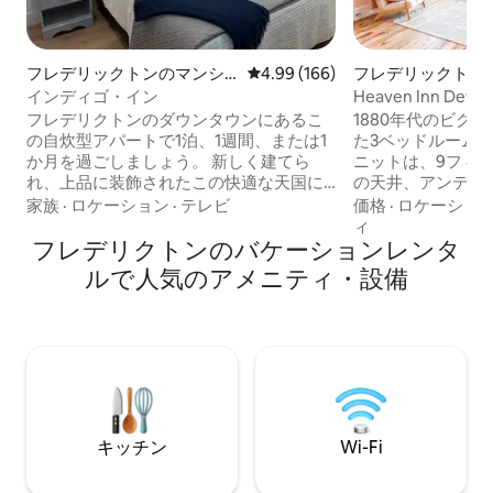
フレデリックトンのマンシ
レビュー166件、5つ星中4.99
4.99 (166)
フレデリックトン
ョン・アパート
ョン・アパート
インディゴ・イン
Heaven Inn Dev
Anne」
フレデリクトンのダウンタウンにあるこ
1880年代のビク
の自炊型アパートで1泊、1週間、または1
た3ベッドルームのア
か月を過ごしましょう。 新しく建てら
ニットは、9フィー
れ、上品に装飾されたこの快適な天国に
の天井、アンティ
は、ソファ、65インチテレビ、電気暖
スタブ、美しいオ
家族
·
ロケーション
·
テレビ
価格
·
ロケーショ
炉、流し台付きのウェットバー、キュー
ールディングを備
ィ
リグコーヒーメーカー、電子レンジ、ト
フレデリクトンのバケーションレンタ
をすべて備えた古
ースター、ミニ冷蔵庫、バーテーブルと
を味わえる本当の
ルで人気のアメニティ・設備
スツール、ビリヤードテーブルを備えた
このユニットには
広いリビングスペースがあります。 寝室
を備えた美しいプ
には豪華なキングサイズのベッド、たく
ム、最高級の家電
さんの収納スペース、40インチのテレビ
チン、敷地内のラ
が備わっています。 ゴージャスなバスル
リアが含まれています！ 宿泊
ームには、バスタブとシャワー、大きな
ての外のドアに防
洗面台、トイレが備わっています。
います。
キッチン
Wi-Fi