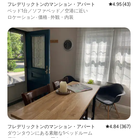
フレデリックトンのマンション・アパート
レビュー43件
4.95 (43)
ベッド1台／ソファベッド／空港に近い
ロケーション
·
価格
·
外観・内装
フレデリックトンのマンション・アパート
レビュー367件
4.84 (367)
ダウンタウンにある素敵な1ベッドルーム