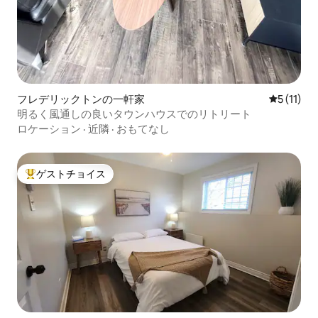
フレデリックトンの一軒家
レビュー1
5 (11)
明るく風通しの良いタウンハウスでのリトリート
ロケーション
·
近隣
·
おもてなし
ゲストチョイス
大好評のゲストチョイスです。