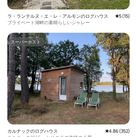
ラ・ランテルヌ・エ・レ・アルモンのログハウス
レビュー1
5 (15)
プライベート湖畔の素晴らしいシャレー
スーパーホスト
スーパーホスト
カルナックのログハウス
レビュー352件
4.86 (352)