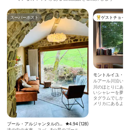
スーパーホスト
ゲストチョイス
スーパーホスト
大好評のゲストチ
モントルイユ・シ
ルのシャレー
ルアール川沿いの
付き
川のほとりにある
いシャレーを夢見
タグラムでしか見
メリカにあるよう
をお探しですか？
せん。フランスで
した！ アンジェ（フランス人に最も人気
ブール・アルジャンタルの
レビュー128件、5つ星中4.94
4.94 (128)
のある街！）から
コテージ
滝の中の水車、スパ、5つ星のプール