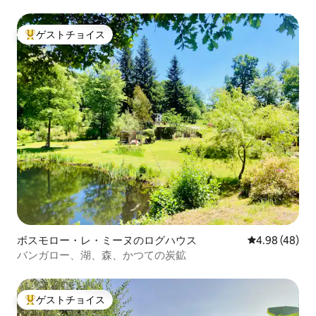
ゲストチョイス
大好評のゲストチョイスです。
ボスモロー・レ・ミーヌのログハウス
レビュー48件
4.98 (48)
バンガロー、湖、森、かつての炭鉱
ゲストチョイス
大好評のゲストチョイスです。