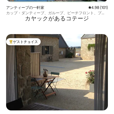
アンティーブの一軒家
レビュー101件
4.98 (101)
カップ・ダンティーブ、ガループ、ビーチフロント、プー
カヤックがあるコテージ
ル
ゲストチョイス
大好評のゲストチョイスです。