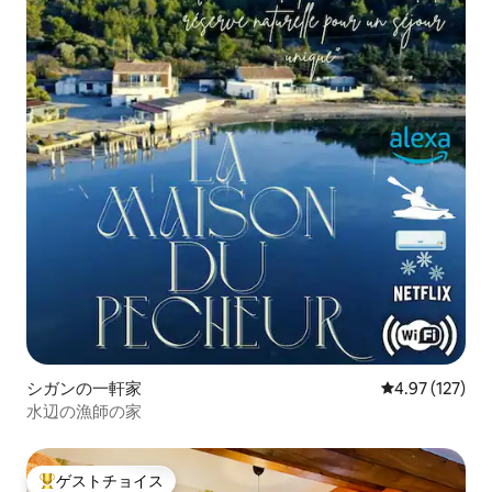
シガンの一軒家
レビュー127件
4.97 (127)
水辺の漁師の家
ゲストチョイス
大好評のゲストチョイスです。