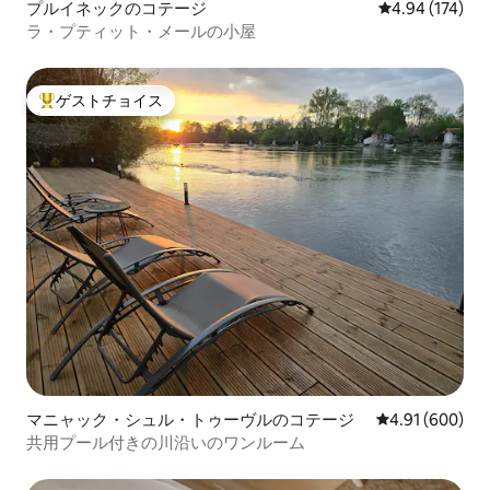
プルイネックのコテージ
レビュー174件
4.94 (174)
ラ・プティット・メールの小屋
ゲストチョイス
大好評のゲストチョイスです。
マニャック・シュル・トゥーヴルのコテージ
レビュー600件
4.91 (600)
共用プール付きの川沿いのワンルーム