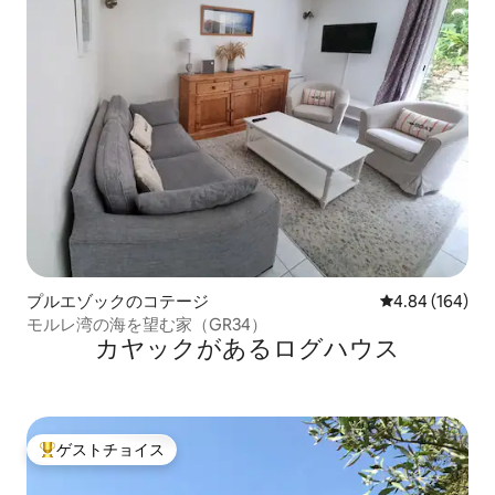
プルエゾックのコテージ
レビュー164件
4.84 (164)
モルレ湾の海を望む家（GR34）
カヤックがあるログハウス
ゲストチョイス
大好評のゲストチョイスです。