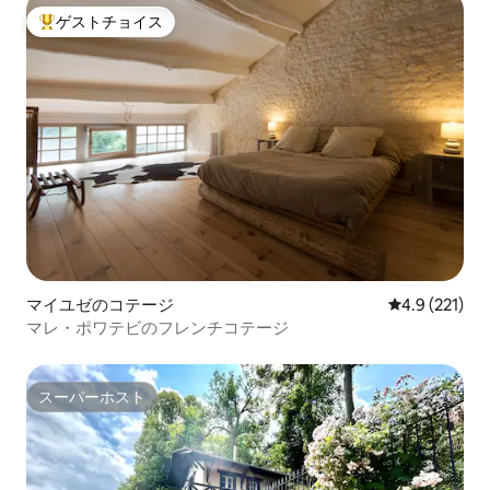
ゲストチョイス
大好評のゲストチョイスです。
マイユゼのコテージ
レビュー221
4.9 (221)
マレ・ポワテビのフレンチコテージ
スーパーホスト
スーパーホスト