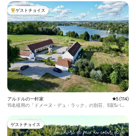
ゲストチョイス
大好評のゲストチョイスです。
アルドルの一軒家
レビュー1
5 (114)
15名様用の「ドメーヌ・デュ・ラック」の別荘、5室5バス
ルーム。
ゲストチョイス
ゲストチョイス