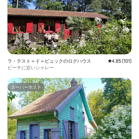
ラ・テスト＝ド＝ビュックのログハウス
レビュー101件
4.85 (101)
ビーチに近いシャレー
スーパーホスト
スーパーホスト