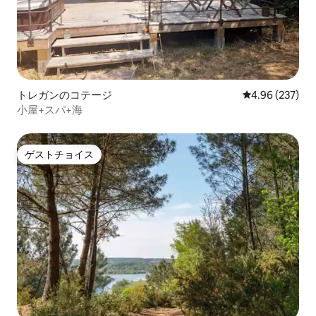
トレガンのコテージ
レビュー237件
4.96 (237)
小屋+スパ+海
ゲストチョイス
ゲストチョイス