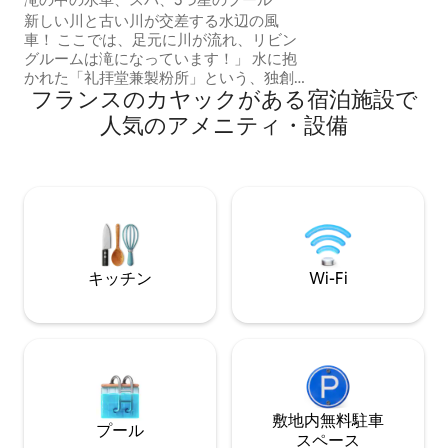
囲まれた独特の環
新しい川と古い川が交差する水辺の風
にあるこの新しい
車！ ここでは、足元に川が流れ、リビン
発見してください
グルームは滝になっています！」 水に抱
ーン（2艘カヤッ
かれた「礼拝堂兼製粉所」という、独創
様まで） この機
フランスのカヤックがある宿泊施設で
的で、珍しく、オリジナリティ溢れるユ
ください！
ニークな場所です... この魅力的な5つ星コ
人気のアメニティ・設備
テージでは、最高のオールインクルーシ
ブサービスを提供しています：スパ-年間
を通して温水の専用ジャグジー-6月から9
月まで28度に温水処理されたプール。 ア
クティビティ：ハイキング、サイクリン
グ、釣り、アクロブランシュ、ペオグレ
のサファリ、キノコ採り、ゴルフなど。
キッチン
Wi-Fi
敷地内無料駐⁠車
プール
ス⁠ペ⁠ー⁠ス