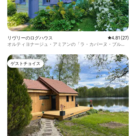
リヴリーのログハウス
レビュー27件
4.81 (27)
オルティヨナージュ・アミアンの「ラ・カバーヌ・ブル
ー」の家
ゲストチョイス
ゲストチョイス