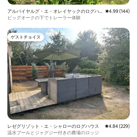
アルパイヤルグ・エ・オレイヤックのログハ
レビュー144件
4.99 (144)
ウス
ビッグオークの下でトレーラー体験
ゲストチョイス
ゲストチョイス
レゼグリゾット・エ・シャローのログハウス
レビュー229件
4.84 (229)
温水プールとジャグジー付きの農場のロッジ