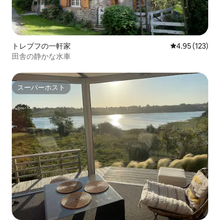
トレブフの一軒家
レビュー123件
4.95 (123)
田舎の静かな水車
スーパーホスト
スーパーホスト