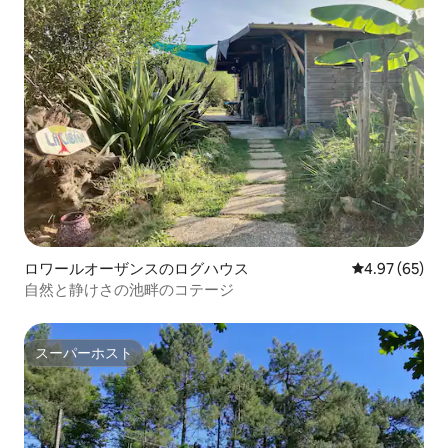
ロワールオーザンスのログハウス
レビュー65件
4.97 (65)
自然と静けさの池畔のコテージ
スーパーホスト
スーパーホスト