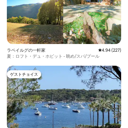
ラペイルグの一軒家
レビュー227件
4.94 (227)
夏：ロフト・デュ・ホビット - 眺め/スパ/プール
ゲストチョイス
ゲストチョイス