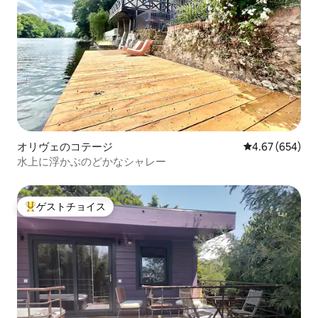
オリヴェのコテージ
レビュー654件
4.67 (654)
水上に浮かぶのどかなシャレー
ゲストチョイス
大好評のゲストチョイスです。