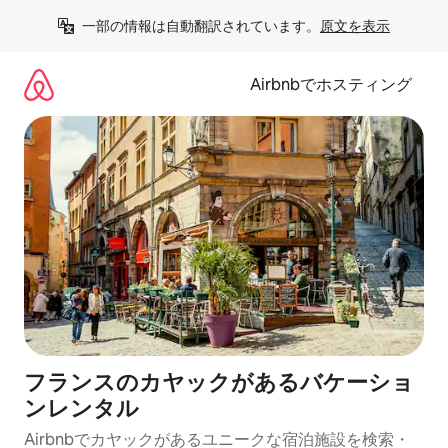
コ
一部の情報は自動翻訳されています。
原文を表示
ン
テ
ン
Airbnbでホスティング
ツ
に
ス
キ
ッ
プ
フランスのカヤックがあるバケーショ
ンレンタル
Airbnbでカヤックがあるユニークな宿泊施設を検索・