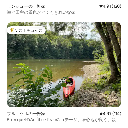
ランシューの一軒家
レビュー120件
4.91 (120)
海と田舎の景色がとてもきれいな家
ゲストチョイス
大好評のゲストチョイスです。
ブルニケルの一軒家
レビュー114件
4.97 (114)
BruniquelのAu fil de l'eauのコテージ、居心地が良く、親密
な雰囲気