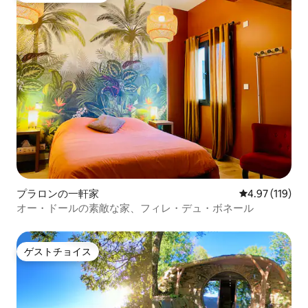
プラロンの一軒家
レビュー119件
4.97 (119)
オー・ドールの素敵な家、フィレ・デュ・ボネール
ゲストチョイス
ゲストチョイス