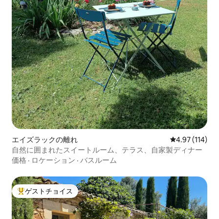
エイズラックの離れ
レビュー114件
4.97 (114)
自然に囲まれたスイートルーム、テラス、自家製ディナー
価格
·
ロケーション
·
バスルーム
ゲストチョイス
大好評のゲストチョイスです。