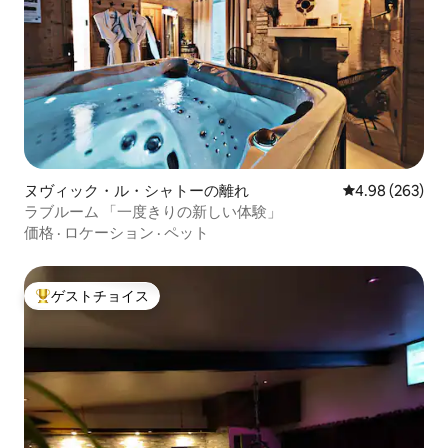
ヌヴィック・ル・シャトーの離れ
レビュー263件
4.98 (263)
ラブルーム 「一度きりの新しい体験」
価格
·
ロケーション
·
ペット
ゲストチョイス
大好評のゲストチョイスです。