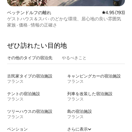
ベッテンドルフの離れ
レビュー193件
4.95 (193)
ゲストハウス＆スパ - のどかな環境、居心地の良い雰囲気
家族
·
価格
·
情報の正確さ
ぜひ訪⁠れ⁠た⁠い目⁠的⁠地
その他のタ⁠イ⁠プ⁠の宿⁠泊⁠先
やるべきこと
古民家タイプの宿泊施設
キャンピングカーの宿泊施設
フランス
フランス
テントの宿泊施設
列車を改装した宿泊施設
フランス
フランス
ツリーハウスの宿泊施設
島の宿泊施設
フランス
フランス
ペンション
さらに表示