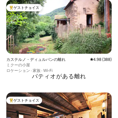
ゲストチョイス
大好評のゲストチョイスです。
カステルノ・ディュルバンの離れ
レビュー388件
4.98 (388)
ミクーの小屋
ロケーション
·
家族
·
Wi-Fi
パティオがある離れ
ゲストチョイス
大好評のゲストチョイスです。