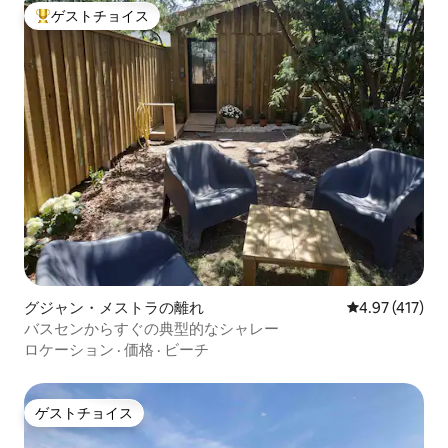
ゲストチョイス
大好評のゲストチョイスです。
グジャン・メストラの離れ
レビュー417件
4.97 (417)
バスセンからすぐの典型的なシャレー
ロケーション
·
価格
·
ビーチ
ゲストチョイス
ゲストチョイス