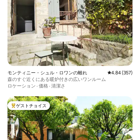
モンティニー・シュル・ロワンの離れ
レビュー357件
4.84 (357)
森のすぐ近くにある暖炉付きの広いワンルーム
ロケーション
·
価格
·
清潔さ
ゲストチョイス
大好評のゲストチョイスです。