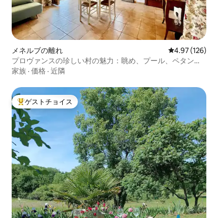
メネルブの離れ
レビュー126件
4.97 (126)
プロヴァンスの珍しい村の魅力：眺め、プール、ペタン
ク、エアコン
家族
·
価格
·
近隣
ゲストチョイス
大好評のゲストチョイスです。