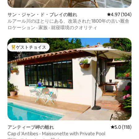
サン・ジャン・ド・ブレイの離れ
レビュー104件
4.97 (104)
ルアール川のほとりにある、改装された1800年の古い厩舎
ロケーション
·
家族
·
就寝環境のクオリティ
ゲストチョイス
大好評のゲストチョイスです。
アンティーブ岬の離れ
レビュー118
5.0 (118)
Cap d 'Antibes - Maissonette with Private Pool