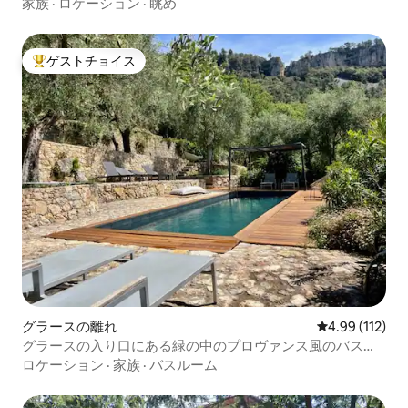
家族
·
ロケーション
·
眺め
ゲストチョイス
大好評のゲストチョイスです。
グラースの離れ
レビュー112件
4.99 (112)
グラースの入り口にある緑の中のプロヴァンス風のバステ
ィード
ロケーション
·
家族
·
バスルーム