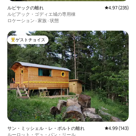
ルピヤックの離れ
レビュー235件
4.97 (235)
ルピアック・ゴディエ城の専用棟
ロケーション
·
家族
·
状態
ゲストチョイス
大好評のゲストチョイスです。
サン・ミッシェル・レ・ポルトの離れ
レビュー143件
4.99 (143)
ルーロット・デュ・パン・リール