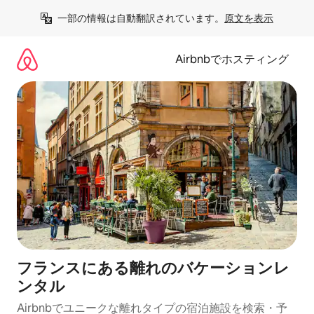
コ
一部の情報は自動翻訳されています。
原文を表示
ン
テ
ン
Airbnbでホスティング
ツ
に
ス
キ
ッ
プ
フランスにある離れのバケーションレ
ンタル
Airbnbでユニークな離れタイプの宿泊施設を検索・予