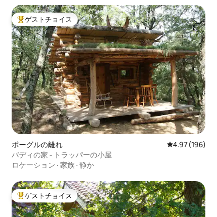
ゲストチョイス
大好評のゲストチョイスです。
ポーグルの離れ
レビュー196件
4.97 (196)
バディの家 - トラッパーの小屋
ロケーション
·
家族
·
静か
ゲストチョイス
大好評のゲストチョイスです。