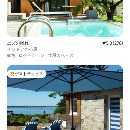
エズの離れ
レビュー276
5.0 (276)
イシドアの小屋
家族
·
ロケーション
·
共用スペース
ゲストチョイス
大好評のゲストチョイスです。