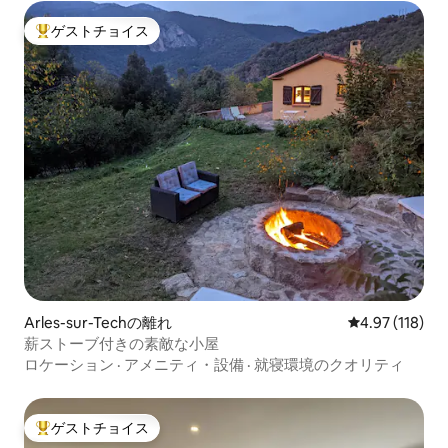
ゲストチョイス
大好評のゲストチョイスです。
Arles-sur-Techの離れ
レビュー118件
4.97 (118)
薪ストーブ付きの素敵な小屋
ロケーション
·
アメニティ・設備
·
就寝環境のクオリティ
ゲストチョイス
大好評のゲストチョイスです。