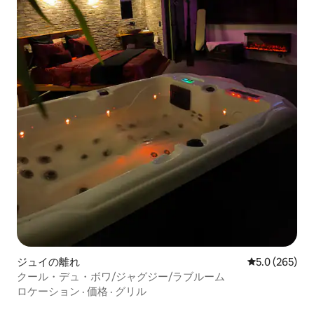
ジュイの離れ
レビュー265
5.0 (265)
クール・デュ・ボワ/ジャグジー/ラブルーム
ロケーション
·
価格
·
グリル