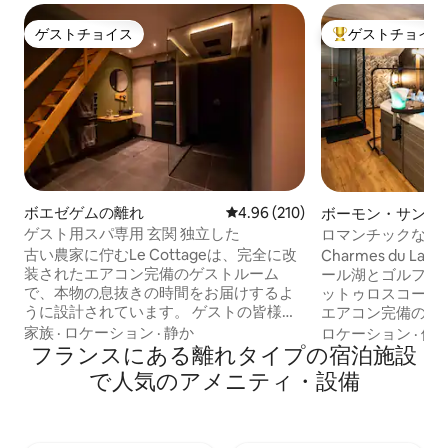
ゲストチョイス
ゲストチョイス
ゲストチョイス
大好評のゲストチ
ボエゼゲムの離れ
レビュー210件、5つ星中4.96
4.96 (210)
ボーモン・サン・
れ
ゲスト用スパ専用 玄関 独立した
ロマンチックな小
フュチュロスコープ
古い農家に佇むLe Cottageは、完全に改
Charmes du 
装されたエアコン完備のゲストルーム
ール湖とゴルフ場
で、本物の息抜きの時間をお届けするよ
ットゥロスコープ
うに設計されています。 ゲストの皆様の
エアコン完備のロ
ウェルビーイングのために用意された多
です。 プライベ
家族
·
ロケーション
·
静か
ロケーション
·
価
くの設備を備えた、プライベートで快適
フランスにある離れタイプの宿泊施設
ファ、Netflixや
な空間をお楽しみください。 ✨ バルネセ
テレビなど：心地
で人気のアメニティ・設備
ラピーバスと赤外線サウナを備えた専用
で、ウェルビーイ
スパ コーヒーメーカーとケトル（お茶と
ために考え抜かれ
コーヒーをご用意） 冷蔵庫と電子レンジ
ップルでの休暇に
🔊 Marshallスピーカー YouTube、
利用いただけます。 オプション：マ