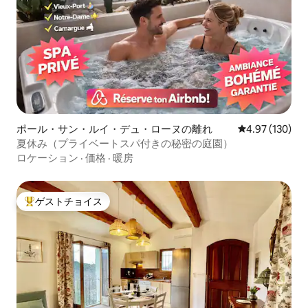
ポール・サン・ルイ・デュ・ローヌの離れ
レビュー130件
4.97 (130)
夏休み（プライベートスパ付きの秘密の庭園）
ロケーション
·
価格
·
暖房
ゲストチョイス
大好評のゲストチョイスです。