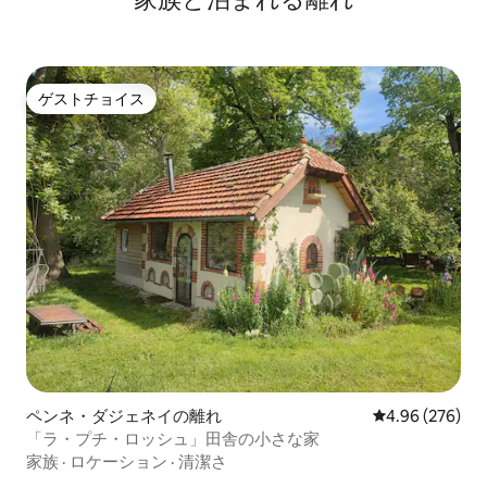
ゲストチョイス
ゲストチョイス
ペンネ・ダジェネイの離れ
レビュー276件
4.96 (276)
「ラ・プチ・ロッシュ」田舎の小さな家
家族
·
ロケーション
·
清潔さ