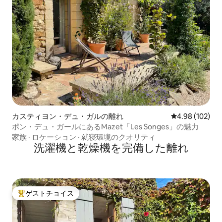
カスティヨン・デュ・ガルの離れ
レビュー102件
4.98 (102)
ポン・デュ・ガールにあるMazet「Les Songes」の魅力
家族
·
ロケーション
·
就寝環境のクオリティ
洗濯機と乾燥機を完備した離れ
ゲストチョイス
大好評のゲストチョイスです。