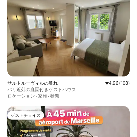
サルトルーヴィルの離れ
レビュー108件
4.96 (108)
パリ近郊の庭園付きゲストハウス
ロケーション
·
家族
·
状態
ゲストチョイス
ゲストチョイス