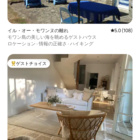
イル・オー・モワンヌの離れ
レビュー108
5.0 (108)
モワン島の美しい海を眺めるゲストハウス
ロケーション
·
情報の正確さ
·
ハイキング
ゲストチョイス
大好評のゲストチョイスです。