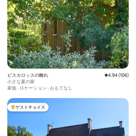
ビスカロッスの離れ
レビュー106件
4.94 (106)
小さな夏の家
家族
·
ロケーション
·
おもてなし
ゲストチョイス
大好評のゲストチョイスです。