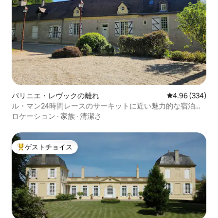
パリニエ・レヴックの離れ
レビュー334件
4.96 (334)
ル・マン24時間レースのサーキットに近い魅力的な宿泊施
設
ロケーション
·
家族
·
清潔さ
ゲストチョイス
大好評のゲストチョイスです。