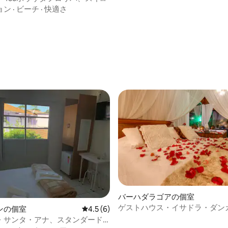
ョン
·
ビーチ
·
快適さ
中4.61つ星の平均評価
バーハダラゴアの個室
ゲストハウス・イサドラ・ダン
ンの個室
レビュー6件、5つ星中4.5つ星の平均評価
4.5 (6)
ゴア・スイート
・サンタ・アナ、スタンダード