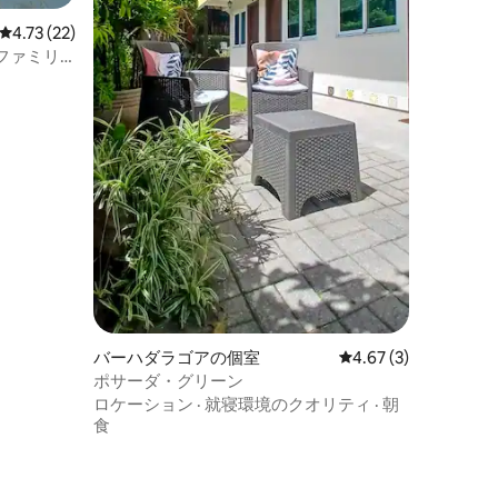
レビュー22件、5つ星中4.73つ星の平均評価
4.73 (22)
ファミリ
バーハダラゴアの個室
レビュー3件、5つ星中
4.67 (3)
ポサーダ・グリーン
ロケーション
·
就寝環境のクオリティ
·
朝
食