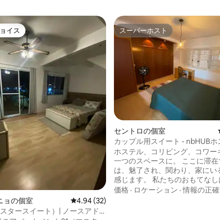
ョイス
スーパーホスト
ョイス
スーパーホスト
中4.91つ星の平均評価
セントロの個室
カップル用スイート - nbHUB
ホステル、コリビング、コワー
一つのスペースに。 ここに滞在する人
は、魅了され、関わり、家にい
感じます。 私たちのおもてなしは愛情を
込めて行われます。私たちは、
価格
·
ロケーション
·
情報の正確
励すると同時に、ここを通過す
ニョの個室
レビュー32件、5つ星中4.94つ星の平均評価
4.94 (32)
の人の自由を促進します。 あなたが来る
（マスタースイート）| ノースアド
理由は関係ありません。 仕事に