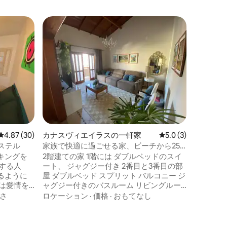
イングレ
ゲスト
ゲスト
ヴェルメ
スイートと
ン・アパ
ア|wifi - 1
POUSO 
ライベー
ポサード
き、最高
イングレ
ロケーシ
バシー、快
テレビ、
ニバー、
気ケトル
レビュー30件、5つ星中4.87つ星の平均評価
4.87 (30)
カナスヴィエイラスの一軒家
レビュー3件、5つ星
5.0 (3)
あり、す
トの足音
ホステル
家族で快適に過ごせる家、ビーチから250
レージは
メートル
キングを
2階建ての家 1階には ダブルベッドのスイ
ート、 ジャグジー付き 2番目と3番目の部
るように
屋 ダブルベッド スプリット バルコニー ジ
ャグジー付きのバスルーム リビングルー
集団を奨
ム テレビ ソファ バルコニー キッチン 食
さ
ロケーション
·
価格
·
おもてなし
るすべて
器洗い機 エアコン 洗濯機 ２階 キングサイ
ズベッドと2つのシングルサイズの補助ベ
来る場合
ッドを備えた広いスイート エアコン 2台分