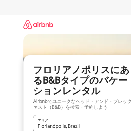
コ
ン
テ
ン
ツ
に
ス
キ
ッ
プ
フロリアノポリスにあ
るB&Bタイプのバケー
ションレンタル
Airbnbでユニークなベッド・アンド・ブレッ
ァスト（B&B）を検索・予約しよう
エリア
検索結果が表示されたら、上下の矢印キーを使っ