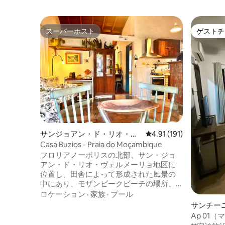
スーパーホスト
ゲストチ
スーパーホスト
ゲストチ
サンジョアン・ド・リオ・ヴ
レビュー191件、5つ星
4.91 (191)
ェルメーリョの一軒家
Casa Buzios - Praia do Moçambique
フロリアノーポリスの北部、サン・ジョ
アン・ド・リオ・ヴェルメーリョ地区に
位置し、田舎によって形成された風景の
中にあり、モザンビークビーチの場所、
山々と海を名付けた川の源泉です。建設
ロケーション
·
家族
·
プール
が禁止されている島で唯一の完全に保存
サンチー
されたビーチで、リオ・ヴェルメーリョ
Ap 01
州立公園があります。カサ・ブジオスが