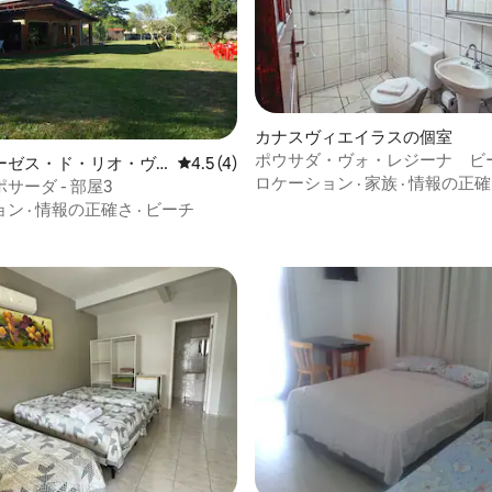
4.79つ星の平均評価
カナスヴィエイラスの個室
ポウサダ・ヴォ・レジーナ ビ
ーゼス・ド・リオ・ヴ
レビュー4件、5つ星中4.5つ星の平均評価
4.5 (4)
50m、ダブルルームプラス
ロケーション
·
家族
·
情報の正確
リョの個室
サーダ - 部屋3
ョン
·
情報の正確さ
·
ビーチ