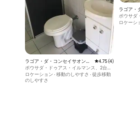
います。 注：キンタ・ド・ソルのホリデ
ーホームに電気機器を持ち込みたい場合
ラゴア・
は、サンタカタリーナの電気は220ボルト
個室
ポウサダ・
で稼働しています。
セイサン、ス
ロケーシ
ラゴア・ダ・コンセイサオンの
レビュー4件、5つ星中
4.75 (4)
個室
ポウサダ・ドゥアス・イルマンス、2台の
ベッドがある客室
ロケーション
·
移動のしやすさ
·
徒歩移動
のしやすさ