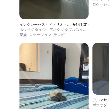
トルーム2
ロケーシ
イングレーゼス・ド・リオ・
レビュー31件、5つ星
4.61 (31)
ヴェルメーリョの個室
ポウサダ タイジ、アネクソ ダブルスイー
ト
家族
·
ロケーション
·
テレビ
アルマサ
ポウサダ