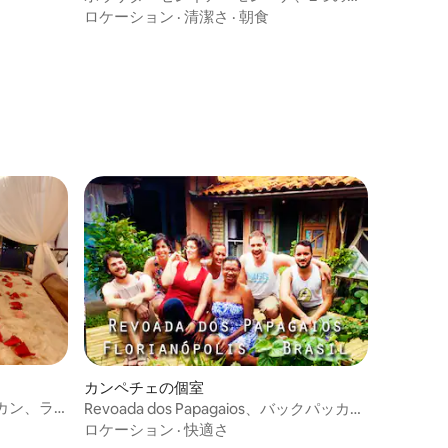
ッドを備えたダブルルーム。
ロケーション
·
清潔さ
·
朝食
カンペチェの個室
カン、ラ
Revoada dos Papagaios、バックパッカー
ズルーム1
ロケーション
·
快適さ