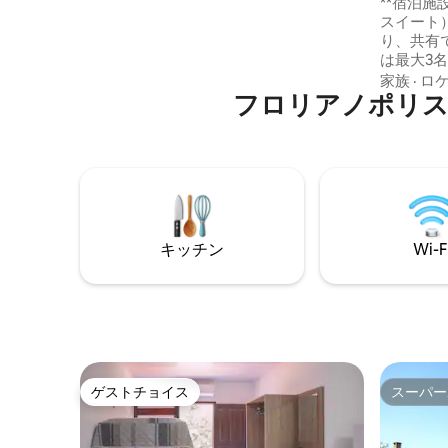
ベンチャ
**宿泊施
あるキンタ・ド・ソル・ヴィラは、カ
スイート
サ・ブジオスがあるキンタ・ド・ソル・
り、共有ではあ
ヴィラです。 住宅観光に最適なCasa
は最大3
Búziosには、手入れの行き届いた（ URL
す。必要
家族
·
ロ
非表示）の庭園、静かな場所、モザンビ
フロリアノポリス
寝具をご
ークビーチに直行するトレイルのための
バー、エ
快適な宿泊施設があり、レッドリバーの
ロバスタ
森林公園保護区と川の源泉を通過してい
備のスイート。 スイー
ます。 ビーチはトレイルまたは車で訪れ
ステルの
ることができ、夏の喧騒、島の北部と南
ン、リビ
部のビーチ、ラゴア・ダ・コンセイサン
ベキュー
に簡単にアクセスできる地域にありま
す。 - 宿泊施設はビーチから徒歩3分で
す。 このエリアは静かで快適で、毎年島
キッチン
Wi-F
す。🏝️☀️ @ポウサダノースアドベンチャ
の住民が住んでいます。 それによいレス
ー
トラン、パン屋、薬局、スーパーマーケ
ット、給油所、フルーツの植物およびい
ろいろな種類の基本的な確立がありま
す。 森林保護区の真ん中には、多くの典
型的なレストランがあるアゾレス起源の
漁師のコミュニティであるコスタ・ダ・
ラゴアにつながるボートのある湖のター
ゲストチョイス
スーパー
ゲストチョイス
スーパー
ミナルがあります。 従来の、エグゼクテ
ィブおよびインタープレイバスラインを