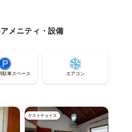
会社を拡
のガレージ フロラマールに隣接する家 ソ
場合で
ーシャルエリア プール、バーベキュール
or.HUB
ーム、コンドミニアム内
を持って
のアメニティ・設備
⁠車ス⁠ペ⁠ー⁠ス
エアコン
ゲストチョイス
ゲストチョイス