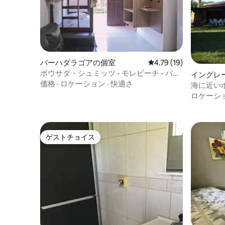
備えた質の高い公共交通機関、これらは
島の南北のビーチとラグーン、大学、フ
ロリアノポリスの中心部を結ぶもので
す。 （ URL非表示） インターネット/Wi -
Fiを提供しています。 清掃料金= R $
120.00で、チェックイン時にお支払いく
ださい。 1日の繁忙期の料金： - 12/18から
バーハダラゴアの個室
レビュー19件、5つ星中
4.79 (19)
12/24まで= R $ 170.00 - 12/25から01/14ま
ポウサダ・シュミッツ - モレビーチ - バ
イングレ
で= R $ 260.00 - 01/14から02/14まで= R $
ラ・ダ・ラゴア、...
価格
·
ロケーション
·
快適さ
ェルメー
海に近いポ
170.00 カーニバル= R $ 260.00 イースタ
ロケーシ
ー= R $ 260.00 *予約は事前に確定し、10
日以上の滞在が割引になります。 * 2014年
2月以降の1日料金をお尋ねください。 - 1
日あたりの料金には、家自体や、さまざ
まなパンや美味しい食品を含むコーヒー
ゲストチョイス
ゲストチョイス
を提供するパン屋で用意できる朝食は含
まれていません。 - 1日あたりの料金には
水着は含まれておらず、家の毎日の清掃
は含まれていません。 Casa Búziosは、レ
ッド川の源泉であるモザンビークのビー
チ全体をカバーするレッドリバー森林公
園の環境保護エリアに位置しており、コ
ンセイサンラグーンの流域の一部である
モザンビークのビーチ全体をカバーして