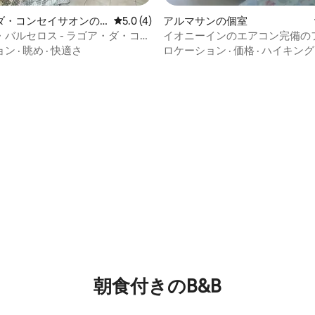
ダ・コンセイサオンの
レビュー4件、5つ星中5.0つ星の平均評価
5.0 (4)
アルマサンの個室
バルセロス - ラゴア・ダ・コン
イオニーインのエアコン完備の
イートtr...
ールーム
ョン
·
眺め
·
快適さ
ロケーション
·
価格
·
ハイキング
4.75つ星の平均評価
朝食付きのB&B