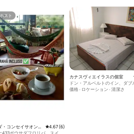
ホスト
ホスト
カナスヴィエイラスの個室
ドン・アルベルトのイン、ダブ
価格
·
ロケーション
·
清潔さ
ダ・コンセイサオンの
レビュー6件、5つ星中4.67つ星の平均評価
4.67 (6)
ナ433ポウサダフロリパ、スイー