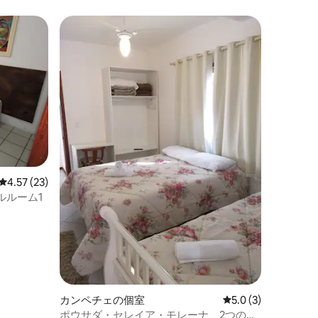
レビュー23件、5つ星中4.57つ星の平均評価
4.57 (23)
ルルーム1
カンペチェの個室
レビュー3件、5つ星
5.0 (3)
ポウサダ・セレイア・モレーナ、2つのベ