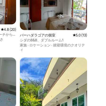
レビュー20件、5つ星中4.8つ星の平均評価
4.8 (20)
ーチから
バーハダラゴアの個室
レビュー13件、5つ
5.0 (13)
さ
シダのB&B、ダブルルーム1
家族
·
ロケーション
·
就寝環境のクオリテ
ィ