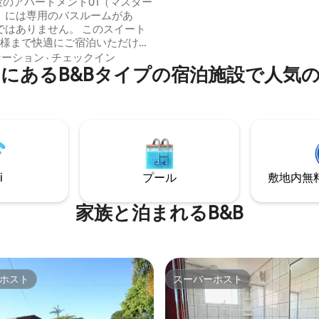
ーポウサダ
設のアパートメント01（マスター
でも、試験を受ける場合でも、
）には専用のバスルームがあ
大する場合でも、買い物をする
りません。 このスイート
も、散歩をする場合でも...neighb
名様まで快適にご宿泊いただけま
はあなたを歓迎するための形式
に応じて、マットレスと追加の
ケーション
·
チェックイン
います。 いつも歓迎します。
にあるB&Bタイプの宿泊施設で人気
用意いたします。 テレビ、ミニ
アコン、クローゼット、ハイド
ブ、バルコニーを備えたフル装
トのゲストは、ホ
ソーシャルエリア（広いキッチ
ングルーム、庭、プール、バー
エリア）をご利用いただけま
i
プール
敷地内無料駐
家族と泊まれるB&B
ホスト
スーパーホスト
ホスト
スーパーホスト