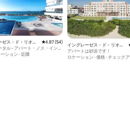
ーゼス・ド・リオ・
レビュー54件、5つ星中4.87つ星の平均評価
4.87 (54)
イングレーゼス・ド・リオ・
ーリョのコンドミニ
タル - アパート・ノス・イング
ヴェルメーリョのコンドミニ
アパートは砂浜です！
ケーション
·
近隣
アム
ロケーション
·
価格
·
チェックア
中5.0つ星の平均評価