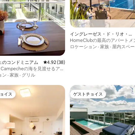
4.97つ星の平均評価
イングレーゼス・ド・リオ・ヴ
ェルメーリョのコンドミニアム
HomeClubの最高のアパート
に面したエアコン完備のお部屋
ロケーション
·
家族
·
屋内スペー
ジ2台分
ェのコンドミニアム
レビュー38件、5つ星中4.92つ星の平均評価
4.92 (38)
vo Campecheの海を見渡せるアパ
ト
ョン
·
家族
·
グリル
ョイス
ゲストチョイス
ョイス
ゲストチョイス