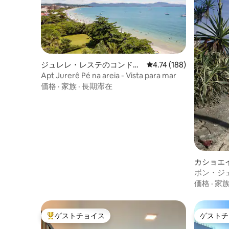
ジュレレ・レステのコンドミ
レビュー188件、5つ星
4.74 (188)
ニアム
Apt Jurerê Pé na areia - Vista para mar
価格
·
家族
·
長期滞在
カショエ
ェズスの
ボン・ジ
パート
価格
·
家
ゲストチョイス
ゲストチ
大好評のゲストチョイスです。
ゲストチ