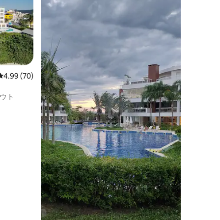
レビュー70件、5つ星中4.99つ星の平均評価
4.99 (70)
ウト