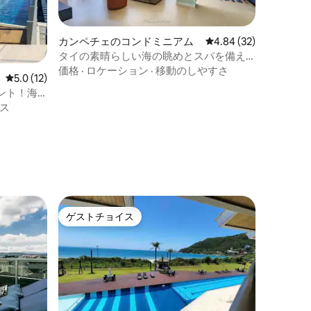
カンペチェのコンドミニアム
レビュー32件、5つ星
4.84 (32)
タイの素晴らしい海の眺めとスパを備え
た屋上！
価格
·
ロケーション
·
移動のしやすさ
レビュー12件、5つ星中5.0つ星の平均評価
5.0 (12)
メント！海
、ガレー
ス
ゲストチョイス
ゲストチョイス