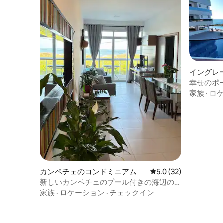
イングレ
ヴェルメ
幸せのポー
アム
レセス。
家族
·
ロ
カンペチェのコンドミニアム
レビュー32件、5つ星
5.0 (32)
新しいカンペチェのプール付きの海辺の
アパート。
家族
·
ロケーション
·
チェックイン