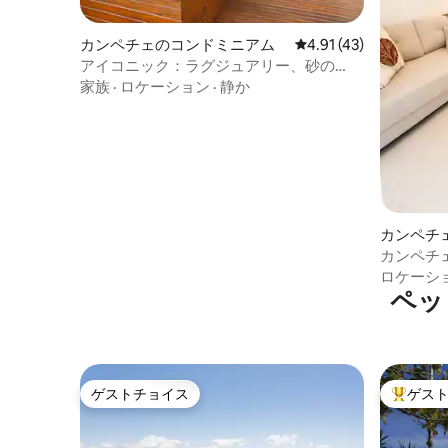
カンペチェのコンドミニアム
レビュー43件、5つ星中
4.91 (43)
アイコニック：ラグジュアリー、砂の
上、ジャグジー、バーベキュー
家族
·
ロケーション
·
静か
カンペチ
カンペチ
なアパー
ロケーシ
ペッ
ゲストチョイス
ゲス
ゲストチョイス
大好評の