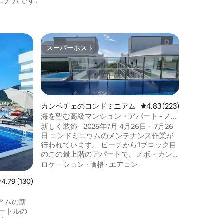
ニアムです。
カンペチ
スーパーホスト
ゲス
スーパーホスト
大好評
オニキス
ら150メ
ビーチか
プール付
です。 エアコン付きの2つの寝室のうち1
つはスイート
とタオル。 パラソルと椅子。 テ
価格
·
ロ
カンペチェのコンドミニアム
レビュー223件、5つ星
4.83 (223)
リーミング
海を望む高級マンション・アパート - ノ
イバーオ
ボ・カンペチェ
新しく装飾 - 2025年7月 4月26日～7月26
ルキッチン。 洗濯機と乾燥
日 コンドミニウムのメンテナンス作業が
ービスエリア。 バーベ
行われています。 ビーチから1ブロック目
バルコニー。 2台分のガレー
のこの最上階のアパートで、ノボ・カン
ェックイン。 ノートパソコ
ペチェの豊かなエリアでの贅沢な暮らし
ロケーション
·
価格
·
エアコン
を体験してください。バルコニーからは
レビュー130件、5つ星中4.79つ星の平均評価
4.79 (130)
息をのむような海の景色を楽しみ、イン
フィニティプールでリラックスできま
す。アパートには快適な家具が備わって
ミニアムの新
おり、すべての部屋にエアコンが設置さ
ートルの