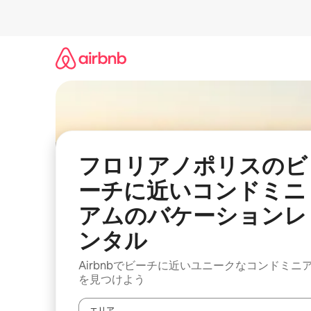
コ
ン
テ
ン
ツ
に
ス
キ
ッ
プ
フロリアノポリスのビ
ーチに近いコンドミニ
アムのバケーションレ
ンタル
Airbnbでビーチに近いユニークなコンドミニ
を見つけよう
エリア