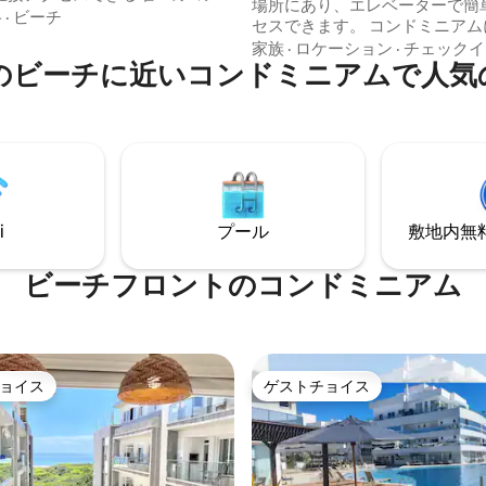
場所にあり、エレベーターで簡
ムです。細部に至るまで、快適
格
·
ビーチ
セスできます。 コンドミニアム
部の自然の楽園との特別な繋が
ンタカタリーナ州最大のインフ
家族
·
ロケーション
·
チェックイ
けするために設計されていま
のビーチに近いコンドミニアムで人気
プールがあり、ビーチや砂丘全
らしい景色を眺めることができ
、プレイグラウンド、そしてご
水プール、子供用プール、滝、 
友人との楽しいひとときに最適
ー。 豪華なアパートメントは、
リアを備えた、充実したコンド
適に過ごせるほか、専用の駐車
でゆったりとおくつろぎくださ
が2台分あり、海側の眺めが楽
された雰囲気、プライバシー、
寝室とリビングルームにはエア
れられない体験を求める方に最
パートにはベッドリネンとバス
i
プール
敷地内無料駐
含まれています。
ビーチフロントのコンドミニアム
ョイス
ゲストチョイス
ョイス
ゲストチョイス