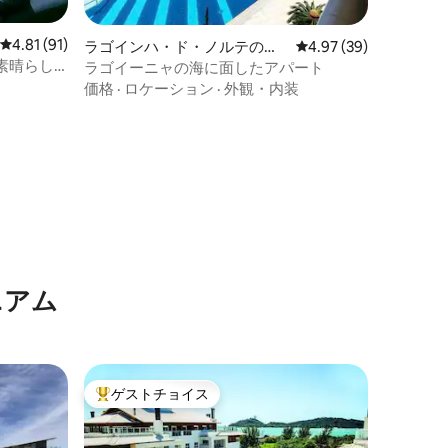
レビュー91件、5つ星中4.81つ星の平均評価
4.81 (91)
ラゴインハ・ド・ノルテのコ
レビュー39件、5つ星
4.97 (39)
ンドミニアム
素晴らし
ラゴイーニャの海に面したアパート
価格
·
ロケーション
·
外観・内装
ニアム
ゲストチョイス
大好評のゲストチョイスです。