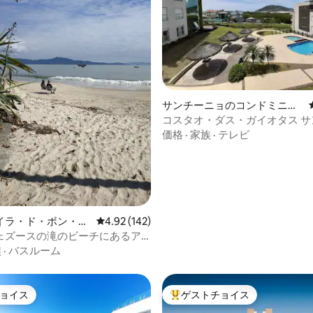
中4.74つ星の平均評価
サンチーニョのコンドミニア
ム
コスタオ・ダス・ガイオタス サ
ニョビーチ 4名
価格
·
家族
·
テレビ
イラ・ド・ボン・ジ
レビュー142件、5つ星中4.92つ星の平均評価
4.92 (142)
コンドミニアム
ェズースの滝のビーチにあるア
族
·
バスルーム
ョイス
ゲストチョイス
ョイス
大好評のゲストチョイスです。