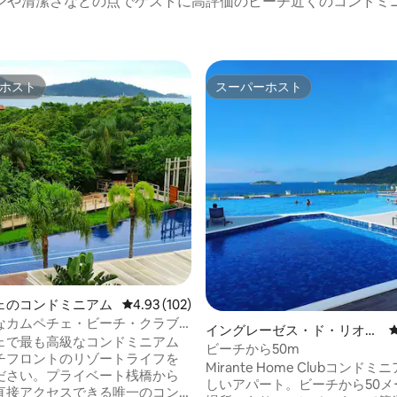
ンや清潔さなどの点でゲストに高評価のビーチ近くのコンドミ
ホスト
スーパーホスト
ホスト
スーパーホスト
中4.91つ星の平均評価
ェのコンドミニアム
レビュー102件、5つ星中4.93つ星の平均評価
4.93 (102)
なカムペチェ・ビーチ・クラブ
イングレーゼス・ド・リオ・
 - 砂浜に足を踏み入れる - 3D
ェで最も高級なコンドミニアム
ヴェルメーリョのコンドミニ
ビーチから50m
チフロントのリゾートライフを
アム
Mirante Home Clubコンド
ださい。プライベート桟橋から
しいアパート。ビーチから50メ
直接アクセスできる唯一のコン