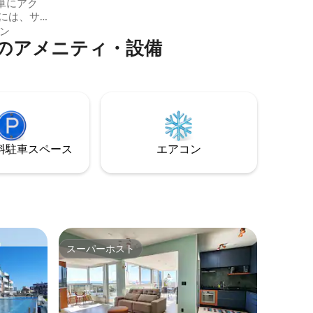
れています。ビーチから1ブロックの場所
単にアク
にあります。 フロリアノーポリスでのお
には、サ
しゃれで快適な滞在に最適です。
ィニティ
ン
のアメニティ・設備
体の素晴
ます。温
ジャグジ
6名様が快
スペース
しめます。
コン、ア
タオルが
⁠車ス⁠ペ⁠ー⁠ス
エアコン
スーパーホスト
スーパーホスト