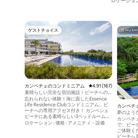
ロケーショ
ゲストチョイス
スーパー
ゲストチョイス
スーパー
カンペチェのコンドミニアム
レビュー167件、5つ星
4.91 (167)
素晴らしい完全な宿泊施設！ビーチへの
専用入り口付き
忘れられない体験！海に面したEssence
Life Residence Clubコンドミニアム。ビ
カンペチ
ーチへの専用アクセス付き！ カンペシェ
夢のよう
ビーチにある素晴らしい3ベッドルームの
のアパート
カンペチ
アパートメント。ガウマートバルコニー
ロケーション
·
価格
·
アメニティ・設備
で、ビー
付き。 ゲート付きコンドミニアム、素晴
ご体験く
らしいレジャー施設：子供用と大人用の
ビーチへ