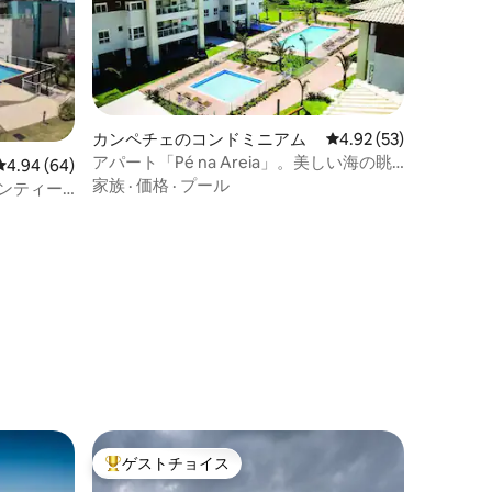
カンペチェのコンドミニアム
レビュー53件、5つ星
4.92 (53)
アパート「Pé na Areia」。美しい海の眺
レビュー64件、5つ星中4.94つ星の平均評価
4.94 (64)
め。
家族
·
価格
·
プール
ンティー
ゲストチョイス
大好評のゲストチョイスです。