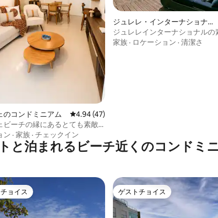
4.91つ星の平均評価
ジュレレ・インターナショナ
ルのコンドミニアム
ジュレレインターナショナルの
い海の眺望
家族
·
ロケーション
·
清潔さ
ェのコンドミニアム
レビュー47件、5つ星中4.94つ星の平均評価
4.94 (47)
ェビーチの縁にあるとても素敵
ト
ョン
·
家族
·
チェックイン
トと泊まれるビーチ近くのコンドミ
トチョイス
ゲストチョイス
ゲストチョイスです。
ゲストチョイス