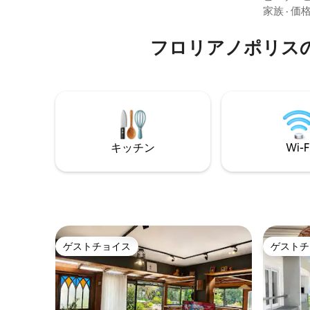
インフィニティプール、ビーチの後に休
ドミニア
家族
·
価
憩できる日焼けベッドとソファのあるプ
さと島南
ールエリア、ジャグジー スパ、フィット
りをお届
フロリアノポリス
ネス スペース、設備の整ったプレイルー
す。 ラッププール、サウナ、ジム、プレ
ム、サウナ、ゲームルーム、ビーチクラ
イルーム
ブのようなビーチへのアクセスがあるデ
家族やご
ッキ。 誰もがここに滞在するのが大好き
な屋外エ
です。
ミニアム
い。洗練
そして忘
適です。
キッチン
Wi-F
ゲストチョイス
ゲストチ
ゲストチョイス
ゲストチ