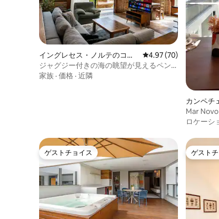
イングレセス・ノルテのコン
レビュー70件、5つ星中
4.97 (70)
ドミニアム
ジャグジー付きの海の眺望が見えるペン
トハウス | イングレセス
家族
·
価格
·
近隣
カンペチ
Mar No
ートメン
ロケーシ
ゲストチョイス
ゲストチ
ゲストチョイス
ゲストチ