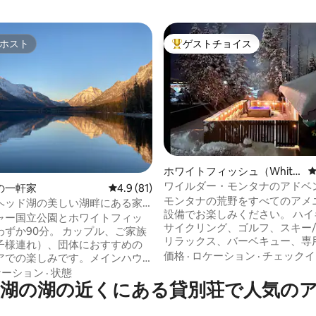
ホスト
ゲストチョイス
ホスト
大好評のゲストチョイスです。
つ星中5つ星の平均評価
ホワイトフィッシュ（White
fish）の一軒家
ワイルダー・モンタナのアドベ
の一軒家
レビュー81件、5つ星中4.9つ星の平均評価
4.9 (81)
ー！
モンタナの荒野をすべてのアメ
ヘッド湖の美しい湖畔にある家
設備でお楽しみください。 ハイキング、
き）
ャー国立公園とホワイトフィッ
サイクリング、ゴルフ、スキー
0分。 カップル、ご家族
リラックス、バーベキュー、専
子様連れ）、団体におすすめの
トタブに浸かりましょう！ ホワ
価格
·
ロケーション
·
チェックイ
アでの楽しみです。メインハウ
ッシュのダウンタウンから数分
ンス付きの庭、湖を見下ろす大
ケーション
·
状態
ベートなエリア！ホワイトフィ
湖の湖の近くにある貸別荘で人気の
キ、ホットタブ、フルジム、ポ
マウンテン・スキーリゾートか
ボート（6月から9月まで利用可
ル、グレイシャー国立公園まで車
の他多くのアメニティが含まれ