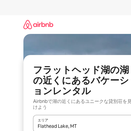
コ
ン
テ
ン
ツ
に
ス
キ
ッ
プ
フラットヘッド湖の湖
の近くにあるバケーシ
ョンレンタル
Airbnbで湖の近くにあるユニークな貸別荘を
けよう
エリア
検索結果が表示されたら、上下の矢印キーを使っ