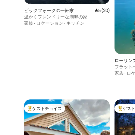
ビックフォークの一軒家
レビュー20件、5
5 (20)
温かくフレンドリーな湖畔の家
家族
·
ロケーション
·
キッチン
ローリン
フラット
家族
·
ロ
ゲストチョイス
ゲス
大好評のゲストチョイスです。
大好評の