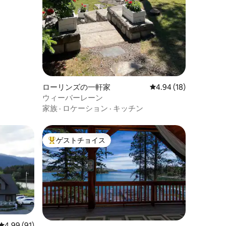
ローリンズの一軒家
レビュー18件、5つ星
4.94 (18)
ウィーバーレーン
家族
·
ロケーション
·
キッチン
ゲストチョイス
大好評のゲストチョイスです。
レビュー91件、5つ星中4.99つ星の平均評価
4.99 (91)