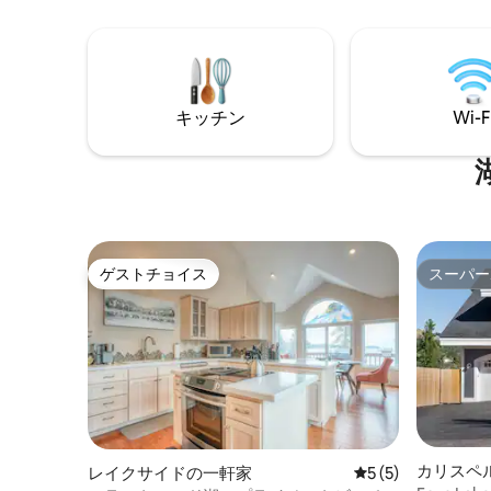
リラックスしてリフレッシュできます。
ています！ フラットヘッド湖州立
—HAUSの特典— 「ロケーション」カテゴ
で3マイ
リの悩みも解決 どこへでも歩いて行けま
21マイル
す ファミリーに最適 焚き火台＋バーベキ
ク・クロ
ュー キングサイズのベッド フルキッチン
マイル 温
広大な裏庭 サウナ フライフィッシング
キッチン
Wi-F
シュまで
まで69マ
ト不可
ゲストチョイス
スーパー
ゲストチョイス
スーパー
カリスペ
レイクサイドの一軒家
レビュー5件、5
5 (5)