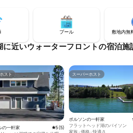
分、ホワイトフィッシュ・ビー
公園ま
歩10分。 地図、アドベンチャ
ル カーダム展望トレイルヘッド
ハイキングパック、ロック付き
 ビッグフォーク・ノルディッ
調理用品、スパイス、軽食など
スカントリー・スキー場まで40
しています！ 私たちはモンタナが大好き
泉まで60マイル ホワイトフィッ
で、みなさまにも私たちのよう
i
プール
敷地内無料駐
65マイル グレイシャー国立公園
でいただきたいと思っています
イル ミネソタ空港73マイル ペッ
湖に近いウォーターフロントの宿泊施
ホスト
スーパーホスト
ホスト
スーパーホスト
ポルソンの一軒家
フラットヘッド湖のバイソン
ルの一軒家
レビュー5件、5つ星中5つ星の平均評価
5 (5)
つ星中5つ星の平均評価
家族
·
価格
·
快適さ