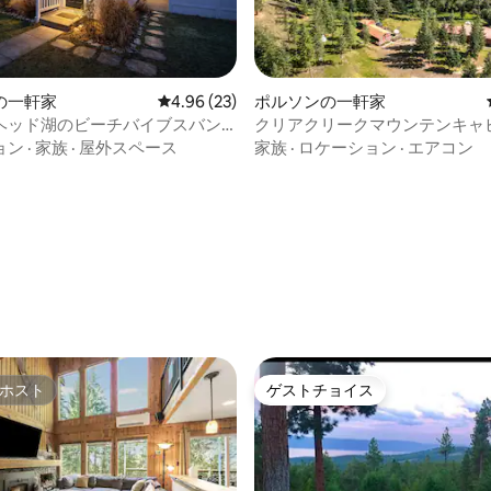
の一軒家
レビュー23件、5つ星中4.96つ星の平均評価
4.96 (23)
ポルソンの一軒家
ヘッド湖のビーチバイブスバン
クリアクリークマウンテンキャ
アクセス＆9エーカー！
ョン
·
家族
·
屋外スペース
家族
·
ロケーション
·
エアコン
つ星中5つ星の平均評価
ホスト
ゲストチョイス
ホスト
ゲストチョイス