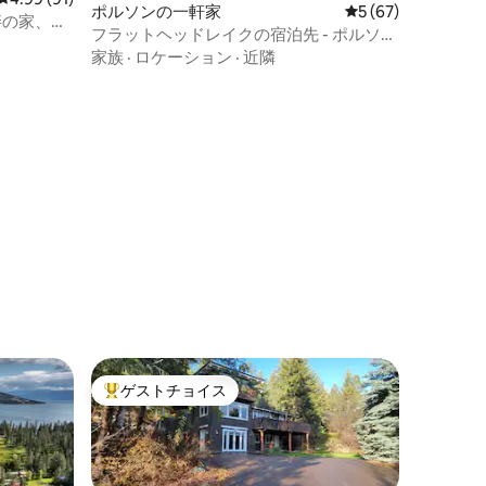
ポルソンの一軒家
レビュー67件、5
5 (67)
畔の家、ブ
フラットヘッドレイクの宿泊先 - ポルソン
近くの絶景
家族
·
ロケーション
·
近隣
ゲストチョイス
大好評のゲストチョイスです。