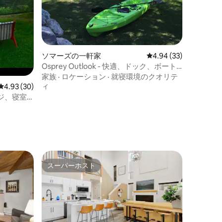
ソマーズの一軒家
レビュー33件、5つ星
4.94 (33)
Osprey Outlook - 快適、ドック、ボート
リフト、カヤック4台
家族
·
ロケーション
·
就寝環境のクオリテ
ィ
レビュー30件、5つ星中4.93つ星の平均評価
4.93 (30)
ジ、寝室2
スーパーホスト
スーパーホスト