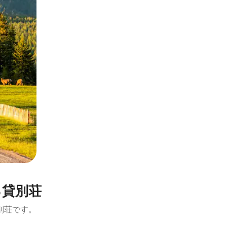
る貸別荘
別荘です。