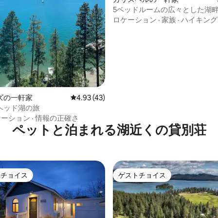
5ベッドルームの広々とした湖
つ星中5つ星の平均評価
レイン湖のほとり
ロケーション
·
家族
·
ハイキング
ズの一軒家
レビュー43件、5つ星中4.93つ星の平均評価
4.93 (43)
ヘッド湖の旅
ケーション
·
情報の正確さ
ペットと泊まれる湖近くの貸別荘
トチョイス
ゲストチョイス
ゲストチョイスです。
ゲストチョイス