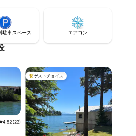
チまで徒
レイク（1マイル）、グレイシャーパーク
ーブック、
（27マイル）へのアクセスが簡単で、ド
自転車、
アのすぐ外で冒険を楽しむことができま
をご用意
す。 最高のロケーションと豪華なアメニ
ティを備えたこの空間は、モンタナ州で
に楽しん
の休暇に最適な宿泊先です。
⁠車ス⁠ペ⁠ー⁠ス
エアコン
！
設
ゲストチョイス
大好評のゲストチョイスです。
レビュー22件、5つ星中4.82つ星の平均評価
4.82 (22)