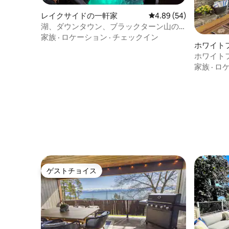
レイクサイドの一軒家
レビュー54件、5つ星中
4.89 (54)
湖、ダウンタウン、ブラックターン山の
近くにあるジャグジー付きの宿泊先
家族
·
ロケーション
·
チェックイン
ホワイトフ
h）の一
ホワイト
風呂・プ
家族
·
ロ
ゲストチョイス
ゲストチョイス