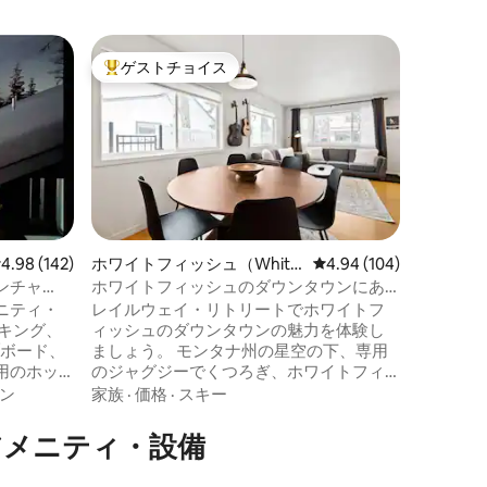
ホワイトフ
ゲストチョイス
ゲス
大好評のゲストチョイスです。
大好評
fish）
ジャグジ
畔の一軒
このモン
素晴らし
トの専用
3.5バ
宿泊先は
価格
·
家
です！ 
だり、ボ
引っ張っ
レビュー142件、5つ星中4.98つ星の平均評価
4.98 (142)
ホワイトフィッシュ（White
レビュー104件、5つ星
4.94 (104)
ます。 
fish）の一軒家
ンチャ
ホワイトフィッシュのダウンタウンにあ
ーを楽し
る家（専用ジャグジー＆庭付き）
ニティ・
レイルウェイ・リトリートでホワイトフ
ックスし
ィッシュのダウンタウンの魅力を体験し
のダウン
/ボード、
ましょう。 モンタナ州の星空の下、専用
ッシュマ
用のホッ
のジャグジーでくつろぎ、ホワイトフィ
ら15分
イトフィ
ッシュのダウンタウンの活気あるナイト
45分で
ン
家族
·
価格
·
スキー
のプライ
ライフを体験し、または提供されている
ッシュ・
ギターで創造的なリラクゼーションを楽
アメニティ・設備
ら8マイ
しみましょう。 ホワイトフィッシュマウ
で30
ンテン（6マイル）、ホワイトフィッシュ