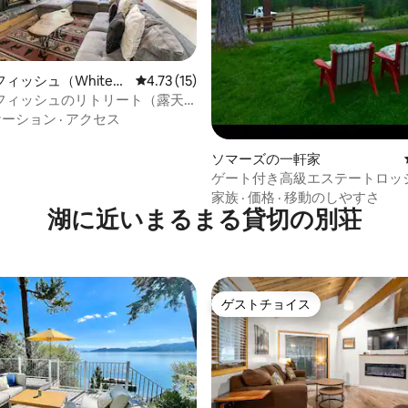
4.89つ星の平均評価
ィッシュ（Whitefis
レビュー15件、5つ星中4.73つ星の平均評価
4.73 (15)
軒家
フィッシュのリトリート（露天
ール・湖の景色付き）
ケーション
·
アクセス
ソマーズの一軒家
ゲート付き高級エステートロッ
部屋、ベッド4台
家族
·
価格
·
移動のしやすさ
湖に近いまるまる貸切の別荘
ゲストチョイス
ゲストチョイス