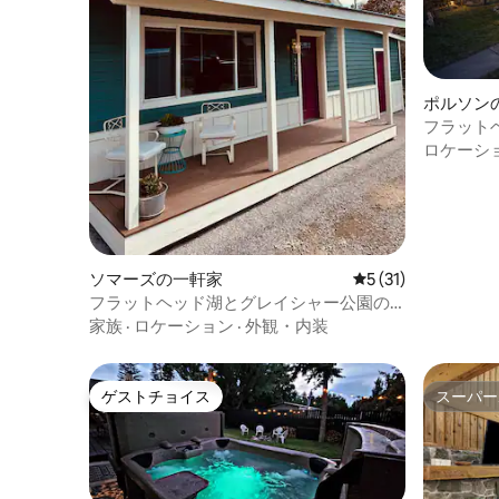
ポルソン
フラット
ガロー
ロケーシ
ソマーズの一軒家
レビュー31件、5
5 (31)
フラットヘッド湖とグレイシャー公園の
そばにあるペットOKのコテージ
家族
·
ロケーション
·
外観・内装
ゲストチョイス
スーパー
ゲストチョイス
スーパー