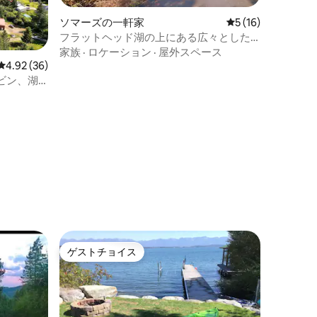
ソマーズの一軒家
レビュー16件、5
5 (16)
フラットヘッド湖の上にある広々とした
家、11人まで宿泊可能！
家族
·
ロケーション
·
屋外スペース
レビュー36件、5つ星中4.92つ星の平均評価
4.92 (36)
ビン、湖
ゲストチョイス
ゲストチョイス