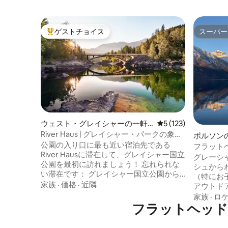
ゲストチョイス
スーパー
大好評のゲストチョイスです。
スーパー
ウェスト・グレイシャーの一軒
レビュー123件、5
5 (123)
家
River Haus | グレイシャー・パークの象徴
ポルソン
的な家
公園の入り口に最も近い宿泊先である
フラット
River Hausに滞在して、グレイシャー国立
（ジム付
グレーシ
公園を最初に訪れましょう！ 忘れられな
シュからわずか9
い滞在です： グレイシャー国立公園から
（特にお
✔すぐ 有名なゴーイング・トゥ・ザ・サ
家族
·
価格
·
近隣
アウトド
ン・ロード✔沿い ✔ ウェスト・グレイシ
ス、フェ
家族
·
ロ
ャー・ヴィレッジに位置 さらに、川沿い
フラットヘッド
きなデッ
の景色、豊かな自然光、温かみのあるミ
ンツーン
ッドセンチュリースタイルで、ご家族で
能）、そ