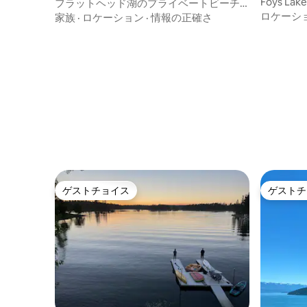
Foys L
フラットヘッド湖のプライベートビーチ
提供しま
付きの湖畔の宿泊施設
ロケーシ
家族
·
ロケーション
·
情報の正確さ
ゲストチョイス
ゲストチ
ゲストチョイス
ゲストチ