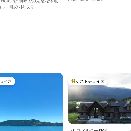
ake Houseは湖畔での完璧な休暇を
す！
ョン
·
眺め
·
間取り
ョイス
ゲストチョイス
ョイス
大好評のゲストチョイスです。
カリスペルの一軒家