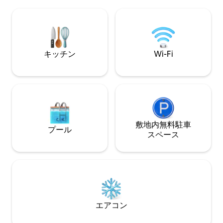
度のお部屋があります。 アパートには寝
製サウナ。屋外に
室、バスルーム、リビングルーム、バス
があります。暖房
ルーム、寝室のロフトを組み合わせたオ
ス張りのテラス。 料金には、リネン、タ
ープンキッチンがあります。 ベッドリネ
オル、木材、SU
ン、タオルが含まれています。 敷地内に
れています。蛇口
はニワトリがいて、近くには羊が放牧さ
出ます。
キッチン
Wi-Fi
れています。 ベルゲにはお店もありま
す。
敷地内無料駐⁠車
プール
ス⁠ペ⁠ー⁠ス
エアコン