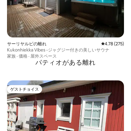
サーリヤルビの離れ
レビュー275件
4.78 (275)
Kukonhiekka Vibes -ジャグジー付きの美しいサウナ
家族
·
価格
·
屋外スペース
パティオがある離れ
ゲストチョイス
ゲストチョイス