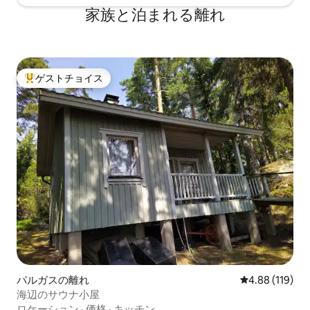
家族と泊まれる離れ
ゲストチョイス
大好評のゲストチョイスです。
パルガスの離れ
レビュー119件
4.88 (119)
海辺のサウナ小屋
ロケーション
·
価格
·
キッチン