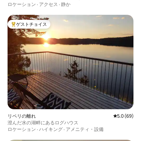
ロケーション
·
アクセス
·
静か
ゲストチョイス
大好評のゲストチョイスです。
リペリの離れ
レビュー69
5.0 (69)
澄んだ水の湖畔にあるログハウス
ロケーション
·
ハイキング
·
アメニティ・設備