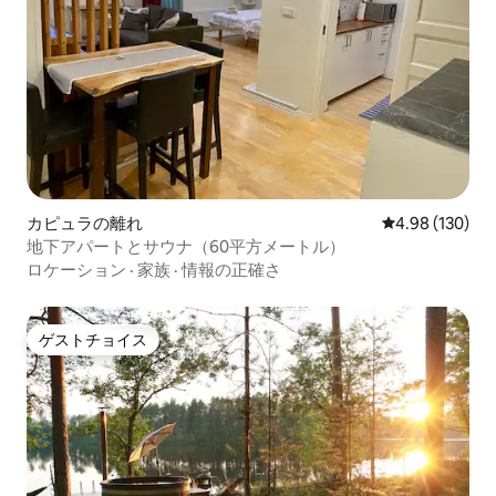
カピュラの離れ
レビュー130件
4.98 (130)
地下アパートとサウナ（60平方メートル）
ロケーション
·
家族
·
情報の正確さ
ゲストチョイス
ゲストチョイス