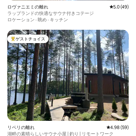
ロヴァニエミの離れ
レビュー49
5.0 (49)
ラップランドの快適なサウナ付きコテージ
ロケーション
·
眺め
·
キッチン
ゲストチョイス
大好評のゲストチョイスです。
リペリの離れ
レビュー59件
4.98 (59)
湖畔の素晴らしいサウナ小屋 | 釣り | リモートワーク