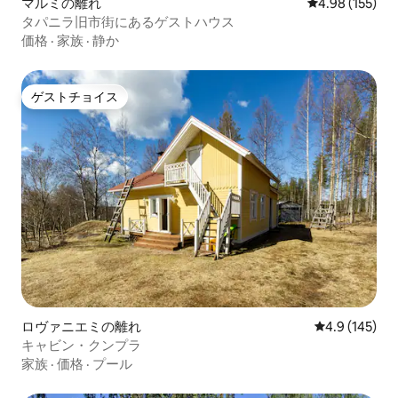
マルミの離れ
レビュー155件
4.98 (155)
タパニラ旧市街にあるゲストハウス
価格
·
家族
·
静か
ゲストチョイス
ゲストチョイス
ロヴァニエミの離れ
レビュー145
4.9 (145)
キャビン・クンプラ
家族
·
価格
·
プール