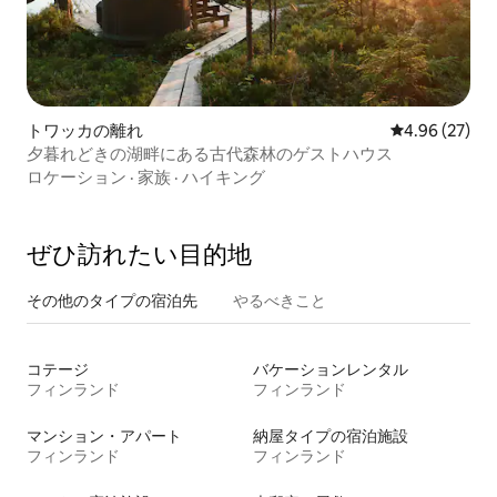
トワッカの離れ
レビュー27件
4.96 (27)
夕暮れどきの湖畔にある古代森林のゲストハウス
ロケーション
·
家族
·
ハイキング
ぜひ訪⁠れ⁠た⁠い目⁠的⁠地
その他のタ⁠イ⁠プ⁠の宿⁠泊⁠先
やるべきこと
コテージ
バケーションレンタル
フィンランド
フィンランド
マンション・アパート
納屋タイプの宿泊施設
フィンランド
フィンランド