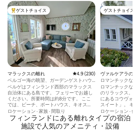
ゲストチョイス
ゲストチョイス
大好評のゲストチョイスです。
ゲストチョイス
マラックスの離れ
レビュー230件、5つ星中4.9
4.9 (230)
ヴァルケアラの離
ベルゴー海の眺望、ガーデンゲストハウ
ロマンチックなビ
スアパート。
ベルゲはフィンランド西部のマラックス
ロマンチックなゲ
自治体にある島です。 フェリーでお越し
のリラックス。 ラポヤルヴィ湖のほとり
ください。所要時間は約8分です。 ここ
にあるコウヴォラ
では、ビーチ、ボートハウス、キオス
スイート」。 キ
ク、キャンプ場からすぐのところにあ
ーメーカー、電気
ロケーション
·
家族
·
間取り
ロケーション
·
価
り、快適に暮らしています。 ベルゲには
フィンランドにある離れタイプの宿泊
ジ）、ダブルベッ
素敵なハイキングコースがあります。 ア
てベビーベッド、
施設で人気のアメニティ・設備
パートは、私たちの農場のHavsglimtにあ
Chromeキャス
る離婚した建物にあります。 4 ～ 5名様程
ネット、トイレ、