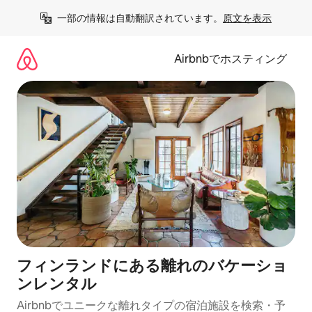
コ
一部の情報は自動翻訳されています。
原文を表示
ン
テ
ン
Airbnbでホスティング
ツ
に
ス
キ
ッ
プ
フィンランドにある離れのバケーショ
ンレンタル
Airbnbでユニークな離れタイプの宿泊施設を検索・予