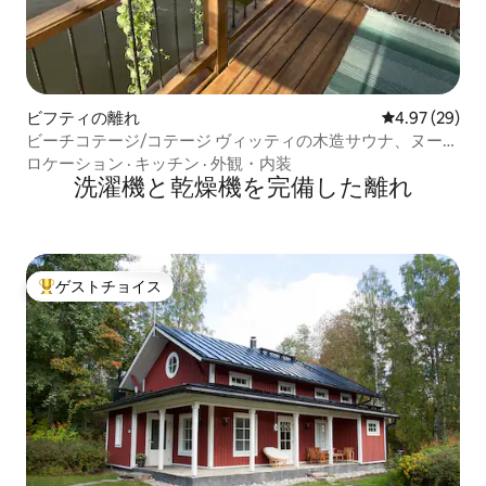
ビフティの離れ
レビュー29件
4.97 (29)
ビーチコテージ/コテージ ヴィッティの木造サウナ、ヌーク
シオ近く
ロケーション
·
キッチン
·
外観・内装
洗濯機と乾燥機を完備した離れ
ゲストチョイス
大好評のゲストチョイスです。