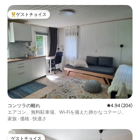
ゲストチョイス
大好評のゲストチョイスです。
コンツラの離れ
レビュー204件
4.94 (204)
エアコン、無料駐車場、Wi-Fiを備えた静かなコテージ。
家族
·
価格
·
快適さ
ゲストチョイス