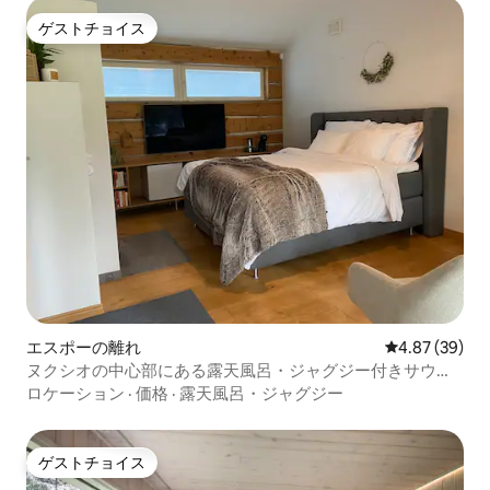
ゲストチョイス
ゲストチョイス
エスポーの離れ
レビュー39件
4.87 (39)
ヌクシオの中心部にある露天風呂・ジャグジー付きサウナ
コテージ
ロケーション
·
価格
·
露天風呂・ジャグジー
ゲストチョイス
ゲストチョイス