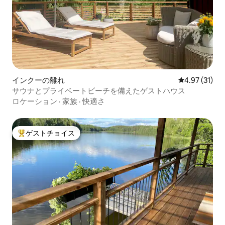
インクーの離れ
レビュー31件
4.97 (31)
サウナとプライベートビーチを備えたゲストハウス
ロケーション
·
家族
·
快適さ
ゲストチョイス
大好評のゲストチョイスです。