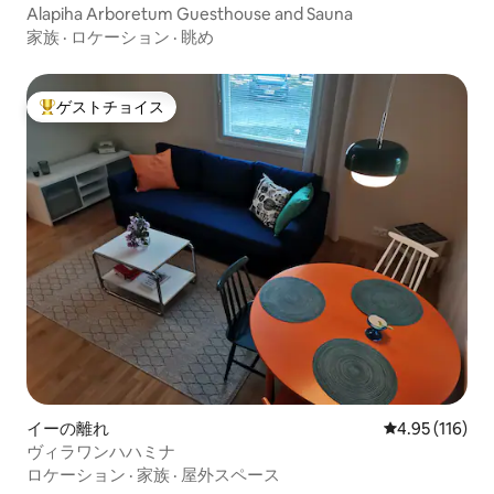
Alapiha Arboretum Guesthouse and Sauna
家族
·
ロケーション
·
眺め
ゲストチョイス
大好評のゲストチョイスです。
イーの離れ
レビュー116件
4.95 (116)
ヴィラワンハハミナ
ロケーション
·
家族
·
屋外スペース