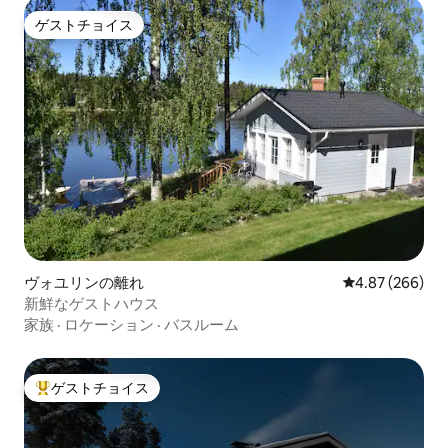
ゲストチョイス
ゲストチョイス
ヴォユリンの離れ
レビュー266件
4.87 (266)
新鮮なゲストハウス
家族
·
ロケーション
·
バスルーム
ゲストチョイス
大好評のゲストチョイスです。