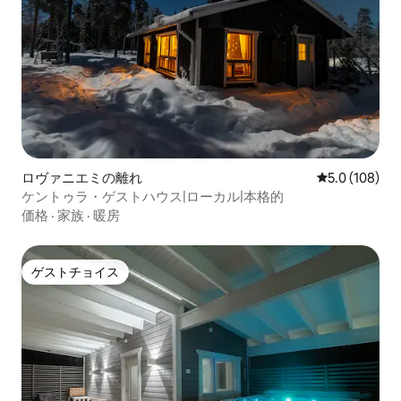
ロヴァニエミの離れ
レビュー108
5.0 (108)
ケントゥラ・ゲストハウス|ローカル|本格的
価格
·
家族
·
暖房
ゲストチョイス
ゲストチョイス