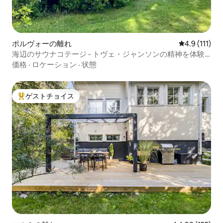
ポルヴォーの離れ
レビュー111
4.9 (111)
海辺のサウナコテージ - トヴェ・ジャンソンの精神を体験
しよう
価格
·
ロケーション
·
状態
ゲストチョイス
大好評のゲストチョイスです。