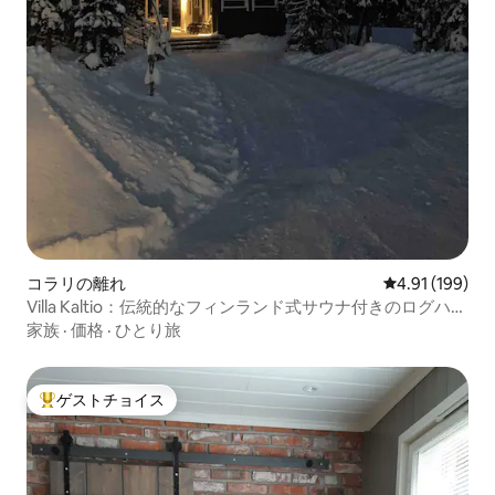
コラリの離れ
レビュー199件
4.91 (199)
Villa Kaltio：伝統的なフィンランド式サウナ付きのログハウ
ス
家族
·
価格
·
ひとり旅
ゲストチョイス
大好評のゲストチョイスです。