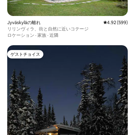
Jyväskyläの離れ
レビュー599件
4.92 (599)
リリンヴィラ、街と自然に近いコテージ
ロケーション
·
家族
·
近隣
ゲストチョイス
ゲストチョイス