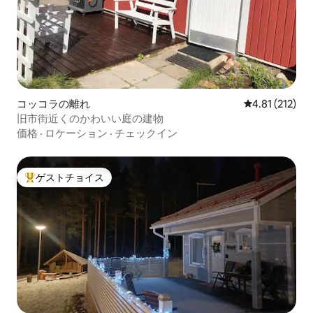
コッコラの離れ
レビュー212
4.81 (212)
旧市街近くのかわいい庭の建物
価格
·
ロケーション
·
チェックイン
ゲストチョイス
大好評のゲストチョイスです。