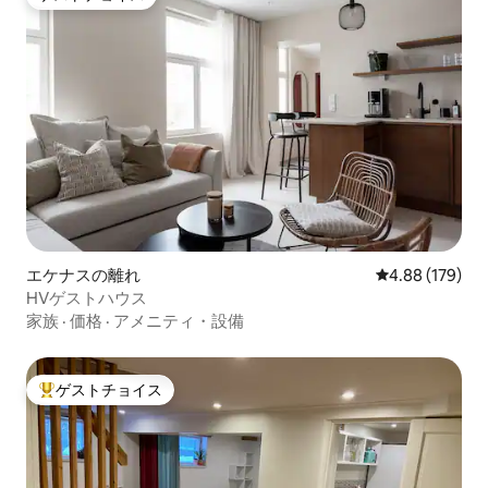
ゲストチョイス
エケナスの離れ
レビュー179件
4.88 (179)
HVゲストハウス
家族
·
価格
·
アメニティ・設備
ゲストチョイス
大好評のゲストチョイスです。