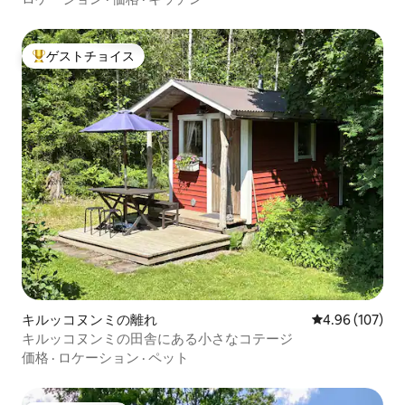
ゲストチョイス
大好評のゲストチョイスです。
キルッコヌンミの離れ
レビュー107件
4.96 (107)
キルッコヌンミの田舎にある小さなコテージ
価格
·
ロケーション
·
ペット