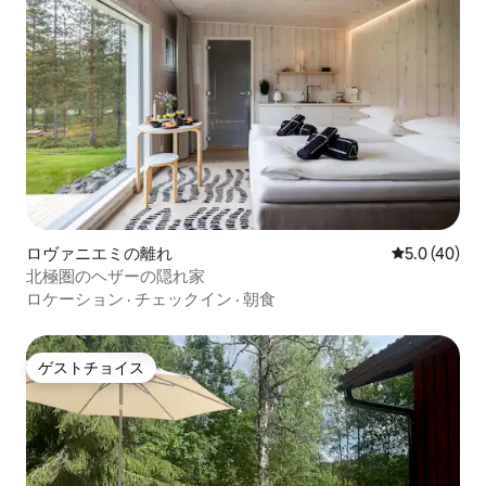
ロヴァニエミの離れ
レビュー40
5.0 (40)
北極圏のヘザーの隠れ家
ロケーション
·
チェックイン
·
朝食
ゲストチョイス
ゲストチョイス