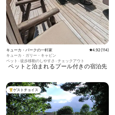
キューカ・パークの一軒家
レビュー114件
4.92 (114)
キューカ・ガリー・キャビン
ペット
·
徒歩移動のしやすさ
·
チェックアウト
ペットと泊まれるプール付きの宿泊先
ゲストチョイス
大好評のゲストチョイスです。