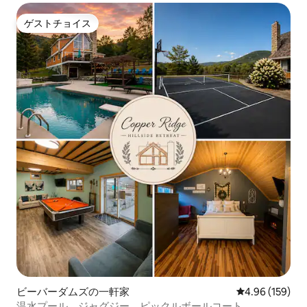
ゲストチョイス
ゲストチョイス
ビーバーダムズの一軒家
レビュー159件
4.96 (159)
温水プール、ジャグジー、ピックルボールコート。