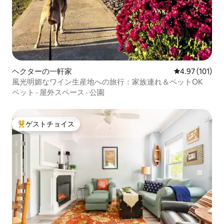
ヘクターの一軒家
レビュー101件
4.97 (101)
風光明媚なワイン生産地への旅行：家族連れ＆ペットOK
ペット
·
屋外スペース
·
公園
ゲストチョイス
大好評のゲストチョイスです。