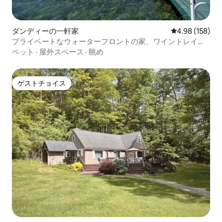
ダンディーの一軒家
レビュー158件
4.98 (158)
プライベートなウォーターフロントの家、ワイントレイ
ル、露天風呂・ジャグジー、ドック
ペット
·
屋外スペース
·
眺め
ゲストチョイス
ゲストチョイス