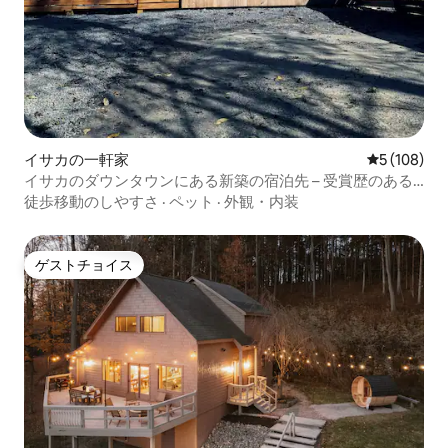
イサカの一軒家
レビュー10
5 (108)
イサカのダウンタウンにある新築の宿泊先 – 受賞歴のある
滞在先
徒歩移動のしやすさ
·
ペット
·
外観・内装
ゲストチョイス
ゲストチョイス