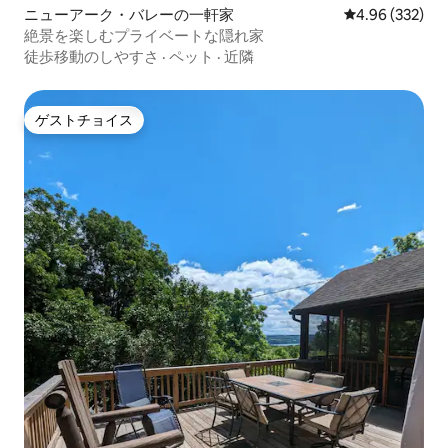
ニューアーク・バレーの一軒家
レビュー332件
4.96 (332)
絶景を楽しむプライベートな隠れ家
徒歩移動のしやすさ
·
ペット
·
近隣
ゲストチョイス
ゲストチョイス