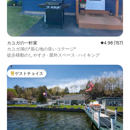
カユガの一軒家
レビュー157件
4.98 (157)
カユガ湖の*居心地の良いコテージ*
徒歩移動のしやすさ
·
屋外スペース
·
ハイキング
ゲストチョイス
大好評のゲストチョイスです。