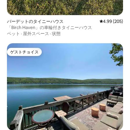
バーデットのタイニーハウス
レビュー205件
4.99 (205)
「Birch Haven」の車輪付きタイニーハウス
ペット
·
屋外スペース
·
状態
ゲストチョイス
ゲストチョイス