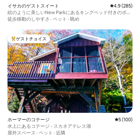
イサカのゲストスイート
レビュー285
4.9 (285)
絵のように美しいNew Parkにあるキングベッド付きのボー
ホールーム
徒歩移動のしやすさ
·
ペット
·
眺め
ゲストチョイス
大好評のゲストチョイスです。
ホーマーのコテージ
レビュー10
5 (100)
水上にあるコテージ - スカネアテレス湖
屋外スペース
·
ペット
·
近隣