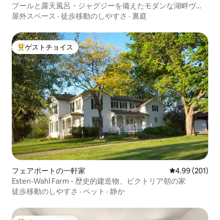
プールと露天風呂・ジャグジーを備えたモダンな湖畔ヴィ
ラ
屋外スペース
·
徒歩移動のしやすさ
·
裏庭
ゲストチョイス
大好評のゲストチョイスです。
フェアポートの一軒家
レビュー201件
4.99 (201)
Esten-Wahl Farm - 歴史的建造物、ビクトリア朝の家
徒歩移動のしやすさ
·
ペット
·
静か