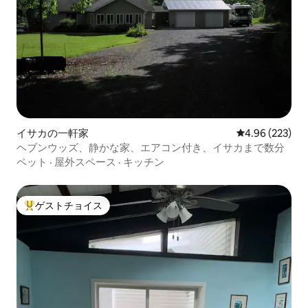
イサカの一軒家
レビュー223件
4.96 (223)
ヘブンウッズ、静かな家、エアコン付き、イサカまで数分
ペット
·
屋外スペース
·
キッチン
ゲストチョイス
大好評のゲストチョイスです。