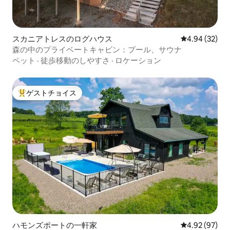
スカニアトレスのログハウス
レビュー32件
4.94 (32)
森の中のプライベートキャビン：プール、サウナ
ペット
·
徒歩移動のしやすさ
·
ロケーション
ゲストチョイス
大好評のゲストチョイスです。
ハモンズポートの一軒家
レビュー97件
4.92 (97)