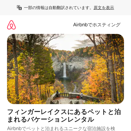
コ
一部の情報は自動翻訳されています。
原文を表示
ン
テ
ン
Airbnbでホスティング
ツ
に
ス
キ
ッ
プ
フィンガーレイクスにあるペットと泊
まれるバケーションレンタル
Airbnbでペットと泊まれるユニークな宿泊施設を検