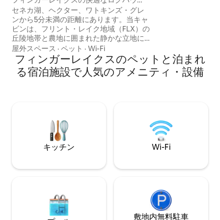
Hideawayは、
ス、露天風呂・ジャグジー付きのオアシ
セネカ湖、ヘクター、ワトキンズ・グレ
焚き火を囲んで親
ス
ンから5分未満の距離にあります。当キャ
下でゆっくりとく
ビンは、フリント・レイク地域（FLX）の
心に残る思い出を
丘陵地帯と農地に囲まれた静かな立地に
な隠れ家です。
あります。この個性的で居心地のよいキ
屋外スペース
·
ペット
·
Wi-Fi
ャビンには、高さ14フィートの梁天井、
フィンガーレイクスのペットと泊まれ
クイーンサイズのベッド、充実したキッ
る宿泊施設で人気のアメニティ・設備
チン、手作業でタイル張りされた美しい
シャワールームが備わっています。スマ
ートテレビ。キーレスエントリー。焚き
火台。犬同伴可。通年営業の露天風呂・
ジャグジーと、眺めのよい広々とした裏
ポーチ！小さな花農場。私たちは20年以
上地元に住んでいます。おすすめ情報が
必要な場合はお尋ねください！ワインを
キッチン
Wi-Fi
飲み、くつろぎ、良い人生を楽しみまし
ょう。
敷地内無料駐⁠車