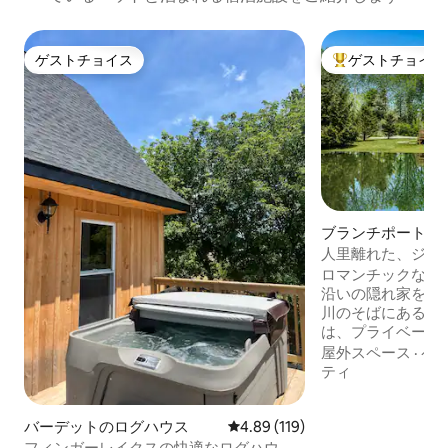
ゲストチョイス
ゲストチョイス
ゲストチョイス
大好評のゲストチ
ブランチポートの
人里離れた、ジャ
ッキ、グリル、ペ
ロマンチックな休
沿いの隠れ家をご
川のそばにあるこ
は、プライベート
と音を立てる焚き
屋外スペース
·
ペ
り、究極のリラク
ティ
いただけます。自
は、一緒にくつろ
ルを探索したり、
バーデットのログハウス
レビュー119件、5つ星中4.89
4.89 (119)
楽しんだりするのに最
フィンガーレイクスの快適なログハウ