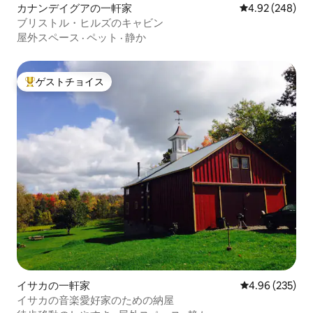
カナンデイグアの一軒家
レビュー248件
4.92 (248)
ブリストル・ヒルズのキャビン
屋外スペース
·
ペット
·
静か
ゲストチョイス
大好評のゲストチョイスです。
イサカの一軒家
レビュー235件
4.96 (235)
イサカの音楽愛好家のための納屋