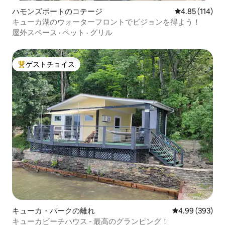
ハモンズポートのコテージ
レビュー114件
4.85 (114)
キューカ湖のウォーターフロントでビジョンを得よう！
屋外スペース
·
ペット
·
グリル
ゲストチョイス
大好評のゲストチョイスです。
キューカ・パークの離れ
レビュー393件
4.99 (393)
キューカビーチハウス - 最高のグランピング！