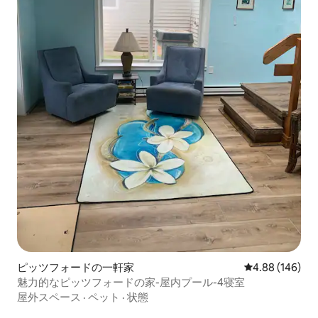
ピッツフォードの一軒家
レビュー146件
4.88 (146)
魅力的なピッツフォードの家-屋内プール-4寝室
屋外スペース
·
ペット
·
状態