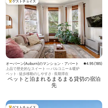
ゲストチョイス
大好評のゲストチョイスです。
オーバーン(Auburn)のマンション・アパート
レビュー185件
4.95 (185)
上品で歴史的なスイート — バルコニー＆暖炉
ペット
·
徒歩移動のしやすさ
·
長期滞在
ペットと泊まれるまるまる貸切の宿泊
先
ゲストチョイス