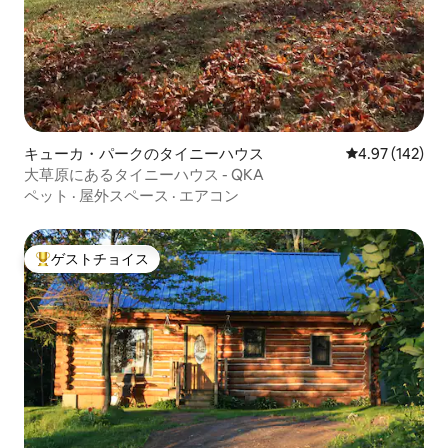
キューカ・パークのタイニーハウス
レビュー142件
4.97 (142)
大草原にあるタイニーハウス - QKA
ペット
·
屋外スペース
·
エアコン
ゲストチョイス
大好評のゲストチョイスです。