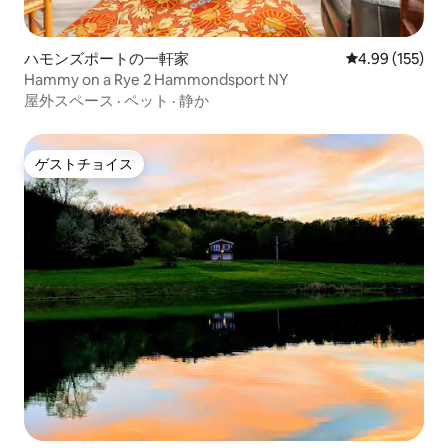
ハモンズポートの一軒家
レビュー155件
4.99 (155)
Hammy on a Rye 2 Hammondsport NY
屋外スペース
·
ペット
·
静か
ゲストチョイス
ゲストチョイス