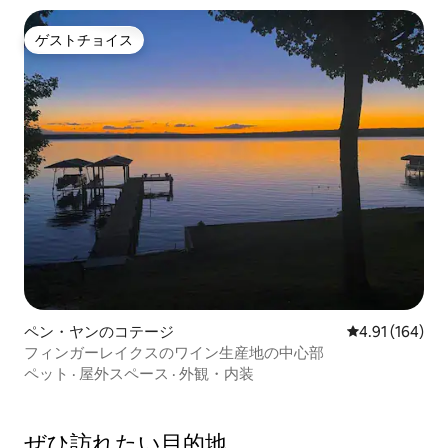
ゲストチョイス
ゲストチョイス
ペン・ヤンのコテージ
レビュー164件
4.91 (164)
フィンガーレイクスのワイン生産地の中心部
ペット
·
屋外スペース
·
外観・内装
ぜひ訪⁠れ⁠た⁠い目⁠的⁠地