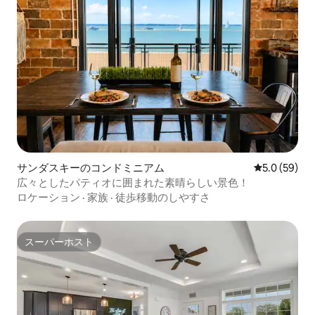
サンダスキーのコンドミニアム
レビュー59
5.0 (59)
広々としたパティオに囲まれた素晴らしい景色！
ロケーション
·
家族
·
徒歩移動のしやすさ
スーパーホスト
スーパーホスト