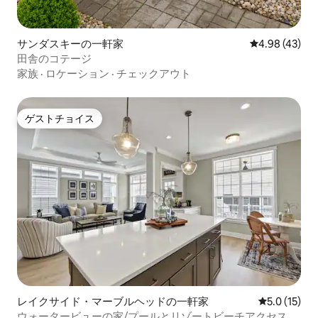
サンダスキーの一軒家
レビュー43件
4.98 (43)
田舎のコテージ
家族
·
ロケーション
·
チェックアウト
ゲストチョイス
ゲストチョイス
レイクサイド・マーブルヘッドの一軒家
レビュー15
5.0 (15)
ウォータービューの家/プールとリゾートビーチアクセス