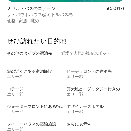
ミドル・バスのコテージ
レビュー17
5.0 (17)
ザ・パウトハウス@ミドルバス島
価格
·
家族
·
眺め
ぜひ訪⁠れ⁠た⁠い目⁠的⁠地
その他のタ⁠イ⁠プ⁠の宿⁠泊⁠先
近場で人気の観光スポット
湖の近くにある宿泊施設
ビーチフロントの宿泊先
エリー郡
エリー郡
コテージ
露天風呂・ジャグジー付きの宿泊施設
エリー郡
エリー郡
ウォーターフロントにある宿泊施設
デザイナーズホテル
エリー郡
エリー郡
タイニーハウスの宿泊施設
さらに表示
エリー郡