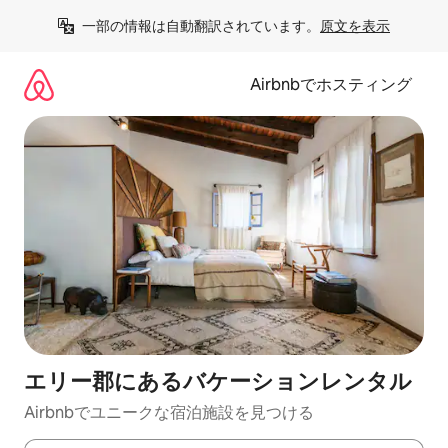
コ
一部の情報は自動翻訳されています。
原文を表示
ン
テ
ン
Airbnbでホスティング
ツ
に
ス
キ
ッ
プ
エリー郡にあるバケーションレンタル
Airbnbでユニークな宿泊施設を見つける