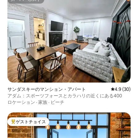
スーパーホスト
サンダスキーのマンション・アパート
レビュー30
4.9 (30)
アダム：スポーツフォースとカラハリの近くにある400
ロケーション
·
家族
·
ビーチ
ゲストチョイス
大好評のゲストチョイスです。