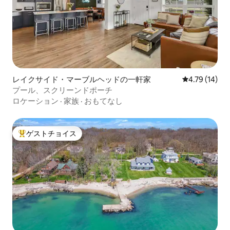
レイクサイド・マーブルヘッドの一軒家
レビュー14件
4.79 (14)
プール、スクリーンドポーチ
ロケーション
·
家族
·
おもてなし
ゲストチョイス
大好評のゲストチョイスです。