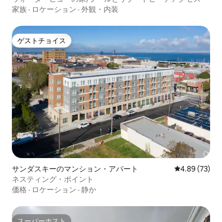
家族
·
ロケーション
·
外観・内装
ゲストチョイス
ゲストチョイス
サンダスキーのマンション・アパート
レビュー73件
4.89 (73)
ネスティング・ポイント
価格
·
ロケーション
·
静か
スーパーホスト