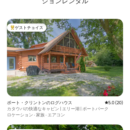
ションレンタル
ゲストチョイス
大好評のゲストチョイスです。
ポート・クリントンのログハウス
レビュー20
5.0 (20)
カタウバの快適なキャビン | エリー湖 | ボートパーク
ロケーション
·
家族
·
エアコン