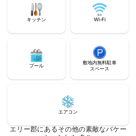
Nintendo Switch - ビデオゲーム - 地中プ
ーク（サンダスキー） 10マイル 
ールとジャグジー（季節限定） - ジム
イントまで13マイ
キッチン
Wi-Fi
敷地内無料駐⁠車
プール
ス⁠ペ⁠ー⁠ス
エアコン
エリー郡にあるその他の素敵なバケー