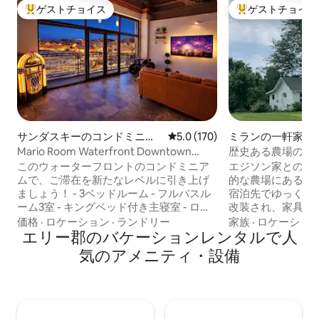
ゲストチョイス
ゲストチョイス
大好評のゲストチョイスです。
大好評のゲストチ
サンダスキーのコンドミニア
レビュー170件、5つ星中5.0
5.0 (170)
ミランの一軒家
ム
Mario Room Waterfront Downtown
歴史ある農場のゲ
View Cedar Point！
このウォーターフロントのコンドミニア
エジソン家との強
ムで、ご滞在を新たなレベルに引き上げ
的な農場にある、
ましょう！ - 3ベッドルーム - フルバスル
宿泊先でゆっくり
ーム3室 - キングベッド付き主寝室 - ロフ
改装され、家具も新
トエリアの2番目の寝室はオープンな共用
草地と森に囲まれ
価格
·
ロケーション
·
ランドリー
家族
·
ロケーショ
スペースです。クイーンベッド、フルベ
エリー郡のバケーションレンタルで人
ース。大型車両、
ッド、ツインベッド2台 - 子ども専用のマ
の十分な駐車スペ
気のアメニティ・設備
リオをテーマにした寝室。5フィートの傾
車用の15 -40 240
斜天井。ツインベッド2台。 - 無料駐車場
ソンの生誕地＆ミラノ
2台分 高速インターネット／Wi-Fi - 設備
ー湖ニッケルプレートビーチ
の整ったキッチン - 映画プロジェクター -
ミットモータースポーツ
ストリーミングデバイス付きテレビ3台 -
ォークまで9マイル