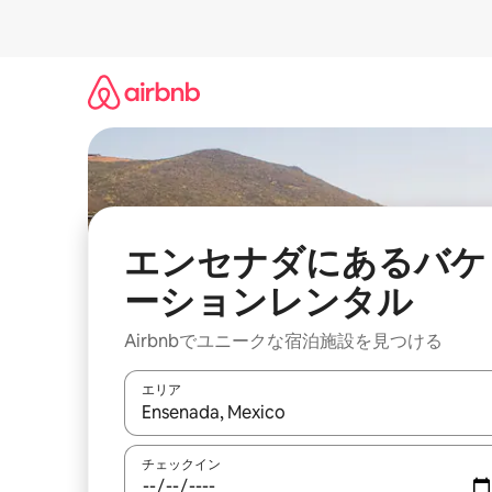
コ
ン
テ
ン
ツ
に
ス
キ
ッ
プ
エンセナダにあるバケ
ーションレンタル
Airbnbでユニークな宿泊施設を見つける
エリア
検索結果が表示されたら、上下の矢印キーを使っ
チェックイン