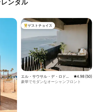
ンレンタル
ゲストチョイス
大好評のゲストチョイスです。
エル・サウサル・デ・ロドリ
レビュー50件、5つ星
4.98 (50)
ゲスのマンション・アパート
豪華でモダンなオーシャンフロント