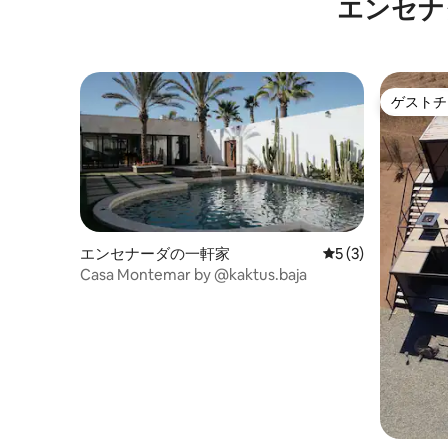
エンセナ
ゲストチ
ゲストチ
エンセナーダの一軒家
レビュー3件、5
5 (3)
Casa Montemar by @kaktus.baja