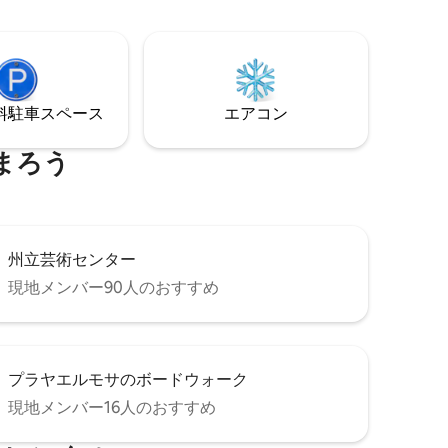
ったキッチン、焚き火台付きテラス、ジ
ャグジーが備わっています。 このコテー
ジは、この地域で最も有名なレストラン
やワイナリーからわずか10分の場所にあ
ります。 ペットOKです。ペット1匹につ
き15米ドルの追加料金がかかります。 朝
⁠車ス⁠ペ⁠ー⁠ス
エアコン
食はホテルから5分のドン・トマスレスト
ランで提供されます。
まろう
州立芸術センター
現地メンバー90人のおすすめ
プラヤエルモサのボードウォーク
現地メンバー16人のおすすめ