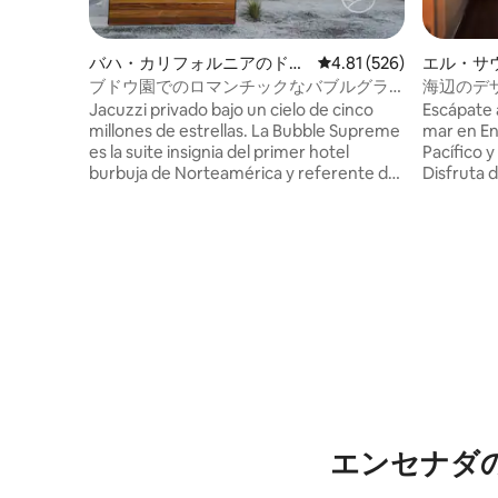
バハ・カリフォルニアのドー
レビュー526件、5つ星
4.81 (526)
エル・サ
ムハウス
ゲスの一
ブドウ園でのロマンチックなバブルグラ
海辺のデザ
ンピング（ジャグジー付き）
ム & 夕暮
Jacuzzi privado bajo un cielo de cinco
Escápate 
millones de estrellas. La Bubble Supreme
mar en Ens
es la suite insignia del primer hotel
Pacífico 
burbuja de Norteamérica y referente del
Disfruta d
glamping de lujo en México: cúpula
ambiente 
transparente con vista de 180° a los
única con 
viñedos de Docepiedras Wine Club y el
musicaliz
baño más amplio de todo el hotel. Solo
reservar 
adultos. A 25 min de Ensenada y 1.5 h de
conectarlo
San Diego, en el corazón de la Ruta del
perfecto 
Vino. Los fines de semana y las fechas de
escapadas
Vendimia se agotan con semanas de
antelación.
エンセナダ