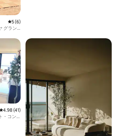
レビュー6件、5つ星中5つ星の平均評価
5 (6)
ヤ グラン
レビュー41件、5つ星中4.98つ星の平均評価
4.98 (41)
ト・コン