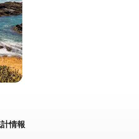
計⁠情⁠報