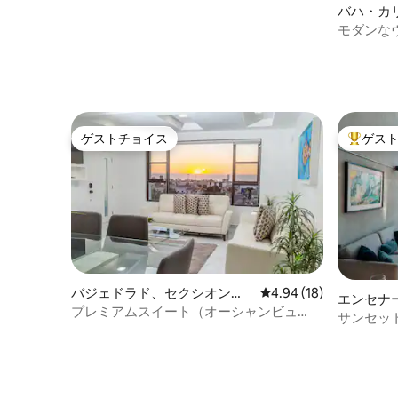
バハ・カ
ラ
モダンな
ーペ渓谷
ゲストチョイス
ゲス
ゲストチョイス
大好評の
バジェドラド、セクシオンリ
レビュー18件、5つ星中
4.94 (18)
エンセナ
オスのマンション・アパート
プレミアムスイート（オーシャンビュ
ロのロフ
サンセット
ー）
タウンの