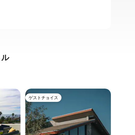
タル
エル・サ
ゲストチョイス
ゲス
ゲストチョイス
大好評
ゲスの一
カサアズ
グジー
エンセナ
ルーペ渓
と市内の
住居。 ✔ 24時間365日警備のプライベー
トゲート