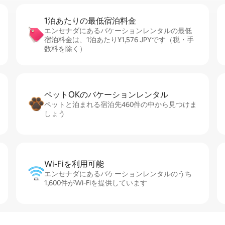
1泊あたりの最⁠低⁠宿⁠泊⁠料⁠金
エンセナダにあるバケーションレンタルの最低
宿泊料金は、1泊あたり¥1,576 JPYです（税・手
数料を除く）
ペットOKのバ⁠ケ⁠ー⁠シ⁠ョ⁠ンレ⁠ン⁠タ⁠ル
ペットと泊まれる宿泊先460件の中から見つけま
しょう
Wi-Fiを利⁠用⁠可⁠能
エンセナダにあるバケーションレンタルのうち
1,600件がWi-Fiを提供しています