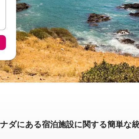
ダに⁠あ⁠る宿⁠泊⁠施⁠設⁠に関⁠す⁠る簡⁠単⁠な統⁠