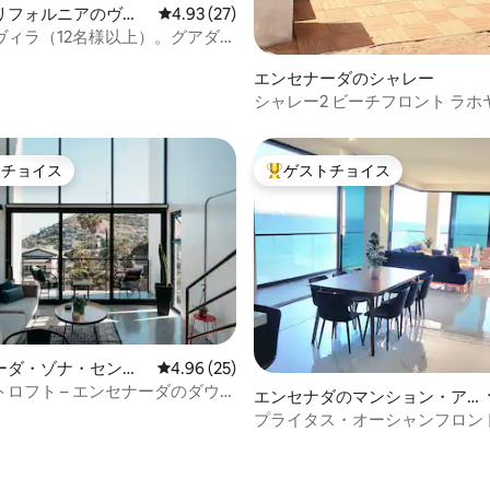
リフォルニアのヴィ
レビュー27件、5つ星中4.93つ星の平均評価
4.93 (27)
ヴィラ（12名様以上）。グアダル
のプライベートプール。
エンセナーダのシャレー
シャレー2 ビーチフロント ラホ
ピング
トチョイス
ゲストチョイス
ゲストチョイスです。
大好評のゲストチョイスです。
4.94つ星の平均評価
ーダ・ゾナ・セント
レビュー25件、5つ星中4.96つ星の平均評価
4.96 (25)
ト
ロフト – エンセナーダのダウン
エンセナダのマンション・ア
最高のロケーション
パート
プライタス・オーシャンフロン
ドミニアム