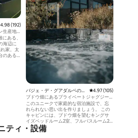
リルとオ
としたテ
います。
ビとフル
レビュー192件、5つ星中4.98つ星の平均評価
4.98 (192)
✔充実した一軒家。 
やお友達
ン生産地
な、完璧
離にある、
ティ・設
の海辺に
隠れ家。太
台のある
最も美し
 ワー
メートルの
ンをお楽
グ：モダ
クなクラ
バジェ・デ・グアダルペのロ
レビュー105件、5つ星
4.97 (105)
さい。ビ
グハウス
ブドウ畑にあるプライベートジャグジー
300フィ
付きの家/寝室2室
このユニークで家庭的な宿泊施設で、忘
ット同伴
れられない思い出を作りましょう。 この
 快適
キャビンには、ブドウ畑を望むキングサ
所で満喫し
イズベッドルーム2室、フルバスルーム2
ォルニ
ニティ・設備
室、ダブルサイズのソファベッド、リビ
ら始まり
ングルームにプロジェクター、設備の整