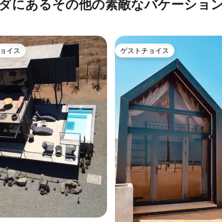
ダにあるその他の素敵なバケーショ
ョイス
ゲストチョイス
ョイス
ゲストチョイス
つ星中5つ星の平均評価