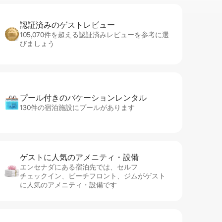
認証済みのゲ⁠ス⁠ト⁠レ⁠ビ⁠ュ⁠ー
105,070件を超える認証済みレビューを参考に選
びましょう
プール付きのバ⁠ケ⁠ー⁠シ⁠ョ⁠ンレ⁠ン⁠タ⁠ル
130件の宿泊施設にプールがあります
ゲストに人⁠気⁠のア⁠メ⁠ニ⁠テ⁠ィ・設⁠備
エンセナダにある宿泊先では、セ⁠ル⁠フ
チ⁠ェ⁠ッ⁠ク⁠イ⁠ン、ビーチフロント、ジムがゲスト
に人気のアメニティ・設備です