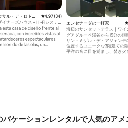
中4.81つ星の平均評価
ウサル・デ・ロドリ
レビュー34件、5つ星中4.97つ星の平均評価
4.97 (34)
軒家
イナーズハウス + Hi-Fiシステ
エンセナーダの一軒家
れどきのデッキ / 3
a esta casa de diseño frente al
海辺のサンセットテラス｜ワイ
enada, con increíbles vistas al
まで15分
グアダルーペ渓谷から15分の距
y atardeceres espectaculares.
サン・ミゲル・デ・アジェンデ
el sonido de las olas, un
位置するユニークな3階建ての
tranquilo y una experiencia
平洋の音に目を覚まし、焚き火
tocadiscos y bocinas Hi-Fi para
広大なテラスからエンセナダで
ar tu estancia. También puedes
いサンセットをお楽しみください。
hasta 3 alojamientos y
ク＆プレイ：海が見える約4.5
s a través del deck exterior,
デスクで、究極のワーケーショ
para grupos, familias o
しみください。屋内クライミン
 entre amigos.
ンな建築の傑作である、ユニー
イミングウォールをお試しくだ
ーチとサーフブレイクまでわずか
ート（約90メートル）です。ペ
OK：お連れのペットも大歓迎です！
さ、サーフィン、ワインを1か
ましょう。究極のバハ・カリフ
のバケーションレンタルで人気のアメ
ア・ライフスタイルは、ここか
ます。