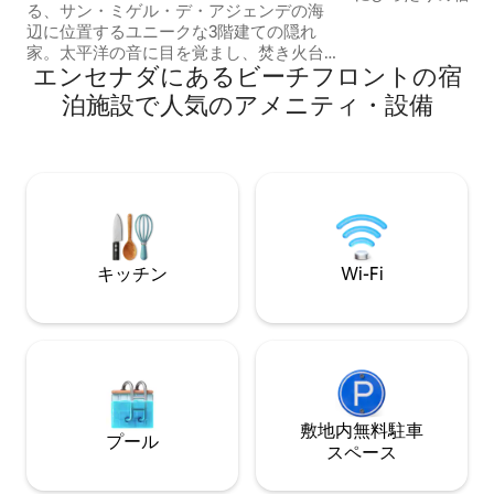
る、サン・ミゲル・デ・アジェンデの海
チキャビンでサー
辺に位置するユニークな3階建ての隠れ
ください。最大5
家。太平洋の音に目を覚まし、焚き火台
クスビーチの目の
エンセナダにあるビーチフロントの宿
のある広大なテラスからエンセナダで最
体験をすることができます
も美しいサンセットをお楽しみくださ
セス •バジェ・デ
泊施設で人気のアメニティ・設備
い。 ワーク＆プレイ：海が見える約4.5メ
分、ダウンタウンまで5分 • 最
ートルのデスクで、究極のワーケーショ
ッド1台+ソファベ
ンをお楽しみください。屋内クライミン
装備キッチン/バス
グ：モダンな建築の傑作である、ユニー
ャグジー 素晴らしい海の
クなクライミングウォールをお試しくだ
割引
さい。ビーチとサーフブレイクまでわず
か300フィート（約90メートル）です。
ペット同伴OK：お連れのペットも大歓迎
キッチン
Wi-Fi
です！ 快適さ、サーフィン、ワインを1か
所で満喫しましょう。究極のバハ・カリ
フォルニア・ライフスタイルは、ここか
ら始まります。
敷地内無料駐⁠車
プール
ス⁠ペ⁠ー⁠ス