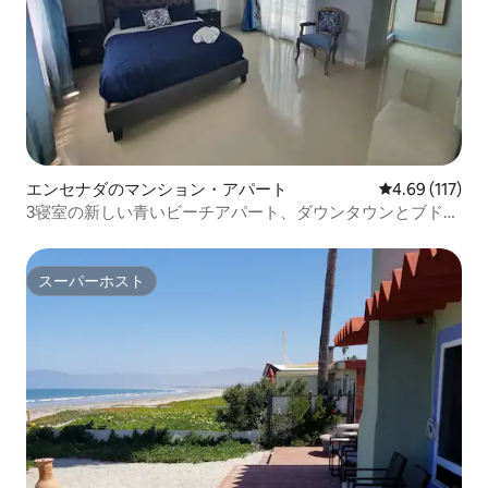
エンセナダのマンション・アパート
レビュー117件
4.69 (117)
3寝室の新しい青いビーチアパート、ダウンタウンとブドウ
園の近く、完全にゲート付きのガレージ付き
スーパーホスト
スーパーホスト