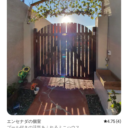
エンセナダの個室
レビュー4件
4.75 (4)
プール付きの活気あふれるミニハウス。