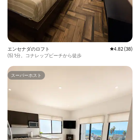
エンセナダのロフト
レビュー38件
4.82 (38)
(5) 1分。コナレップビーチから徒歩
スーパーホスト
スーパーホスト