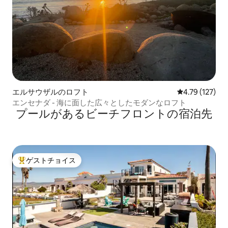
エルサウザルのロフト
レビュー127件
4.79 (127)
エンセナダ - 海に面した広々としたモダンなロフト
プールがあるビーチフロントの宿泊先
ゲストチョイス
大好評のゲストチョイスです。