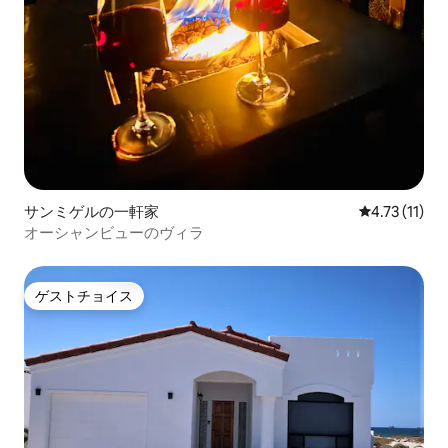
サンミゲルの一軒家
レビュー11件
4.73 (11)
オーシャンビューのヴィラ
ゲストチョイス
ゲストチョイス