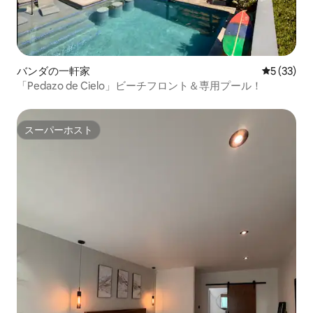
バンダの一軒家
レビュー3
5 (33)
「Pedazo de Cielo」ビーチフロント＆専用プール！
スーパーホスト
スーパーホスト