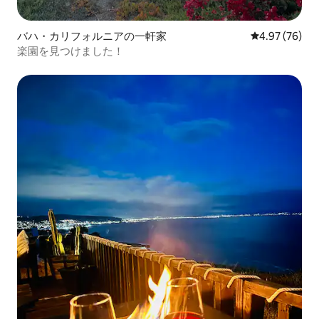
バハ・カリフォルニアの一軒家
レビュー76件
4.97 (76)
楽園を見つけました！