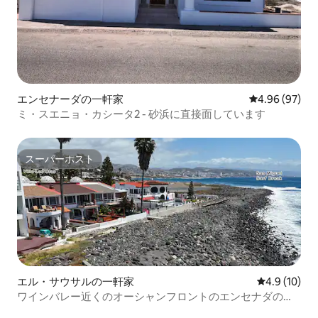
エンセナーダの一軒家
レビュー97件
4.96 (97)
ミ・スエニョ・カシータ2 - 砂浜に直接面しています
スーパーホスト
スーパーホスト
エル・サウサルの一軒家
レビュー10
4.9 (10)
ワインバレー近くのオーシャンフロントのエンセナダのビ
ーチハウス