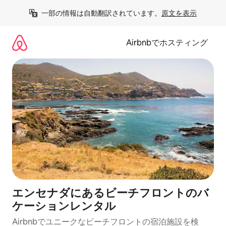
コ
一部の情報は自動翻訳されています。
原文を表示
ン
テ
ン
Airbnbでホスティング
ツ
に
ス
キ
ッ
プ
エンセナダにあるビーチフロントのバ
ケーションレンタル
Airbnbでユニークなビーチフロントの宿泊施設を検