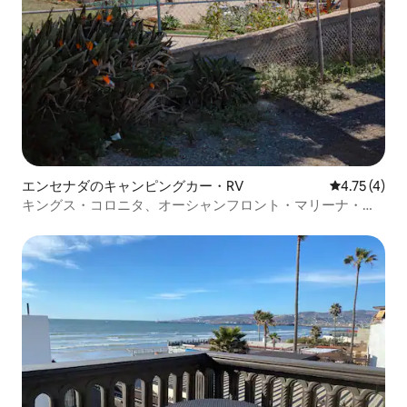
エンセナダのキャンピングカー・RV
レビュー4件
4.75 (4)
キングス・コロニタ、オーシャンフロント・マリーナ・ト
レーラー#27