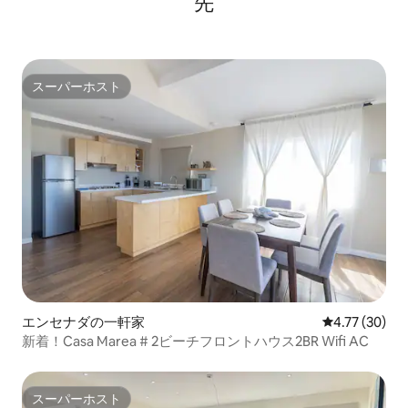
先
スーパーホスト
スーパーホスト
エンセナダの一軒家
レビュー30件
4.77 (30)
新着！Casa Marea # 2ビーチフロントハウス2BR Wifi AC
スーパーホスト
スーパーホスト