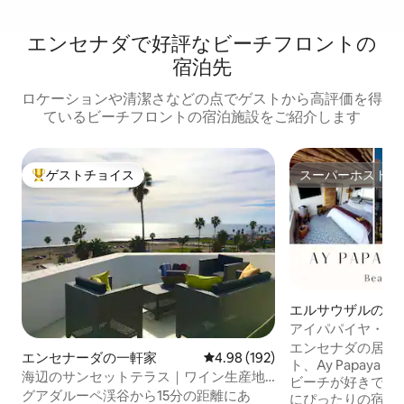
エンセナダで好評なビーチフロントの
宿泊先
ロケーションや清潔さなどの点でゲストから高評価を得
ているビーチフロントの宿泊施設をご紹介します
ゲストチョイス
スーパーホスト
大好評のゲストチョイスです。
スーパーホスト
エルサウザルのロ
アイパパイヤ・エ
ビン・ビーチアク
エンセナダの居心
エンセナーダの一軒家
レビュー192件、5つ星中4.98
4.98 (192)
ト、Ay Papaya e
海辺のサンセットテラス｜ワイン生産地
ビーチが好きで、
まで15分
グアダルーペ渓谷から15分の距離にあ
にぴったりの宿泊先