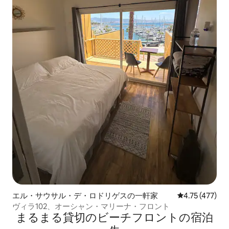
エル・サウサル・デ・ロドリゲスの一軒家
レビュー477件
4.75 (477)
ヴィラ102、オーシャン・マリーナ・フロント
まるまる貸切のビーチフロントの宿泊