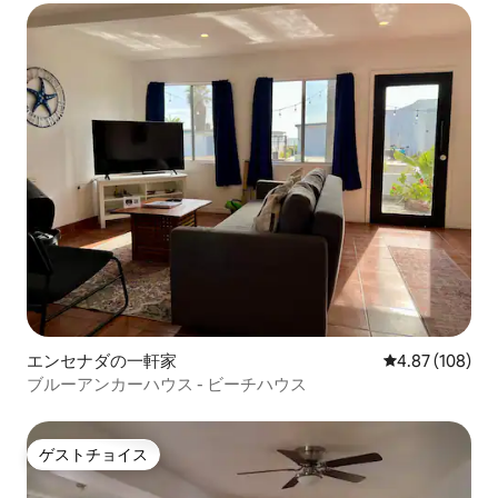
エンセナダの一軒家
レビュー108件
4.87 (108)
ブルーアンカーハウス - ビーチハウス
ゲストチョイス
ゲストチョイス