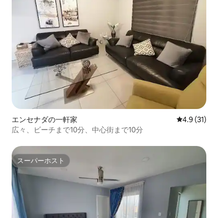
エンセナダの一軒家
レビュー31
4.9 (31)
広々、ビーチまで10分、中心街まで10分
スーパーホスト
スーパーホスト