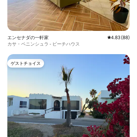
エンセナダの一軒家
レビュー88件
4.83 (88)
カサ・ペニンシュラ - ビーチハウス
ゲストチョイス
ゲストチョイス