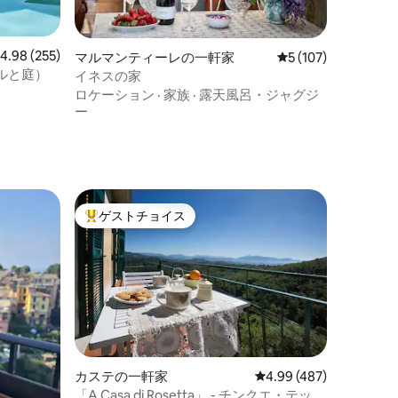
レビュー255件、5つ星中4.98つ星の平均評価
4.98 (255)
マルマンティーレの一軒家
レビュー107件、5
5 (107)
ルと庭）
イネスの家
ロケーション
·
家族
·
露天風呂・ジャグジ
ー
ゲストチョイス
大好評のゲストチョイスです。
カステの一軒家
レビュー487件、5つ星
4.99 (487)
「A Casa di Rosetta」 - チンクエ・テッレ