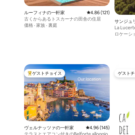
ルーフィナの一軒家
レビュー121件、5つ星
4.86 (121)
古くからあるトスカーナの田舎の住居
サンジュ
価格
·
家族
·
裏庭
軒家
La Lucer
眺め
ロケーシ
ゲストチョイス
ゲストチ
大好評のゲストチョイスです。
ゲストチ
ヴェルナッツァの一軒家
レビュー145件、5つ星
4.96 (145)
テラスとエアコン付きのBelforte alloggio