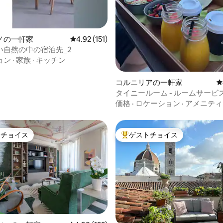
ノの一軒家
レビュー151件、5つ星中4.92つ星の平均評価
4.92 (151)
い自然の中の宿泊先_2
ョン
·
家族
·
キッチン
コルニリアの一軒家
レ
タイニールーム - ルームサービス
駅から5分
価格
·
ロケーション
·
アメニティ
トチョイス
ゲストチョイス
ゲストチョイスです。
大好評のゲストチョイスです。