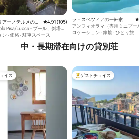
中4.86つ星の平均評価
ラ・スペツィアの一軒家
リアーノテルメの一
レビュー105件、5つ星中4.91つ星の平均評価
4.91 (105)
アンフィオラマ（専用ミニプー
tola Pisa/Lucca - プール、斜塔の
ロケーション
·
家族
·
ひとり旅
ョン
·
価格
·
駐車スペース
中・長期滞在向けの貸別荘
ョイス
ゲストチョイス
ョイス
大好評のゲストチョイスです。
中4.96つ星の平均評価