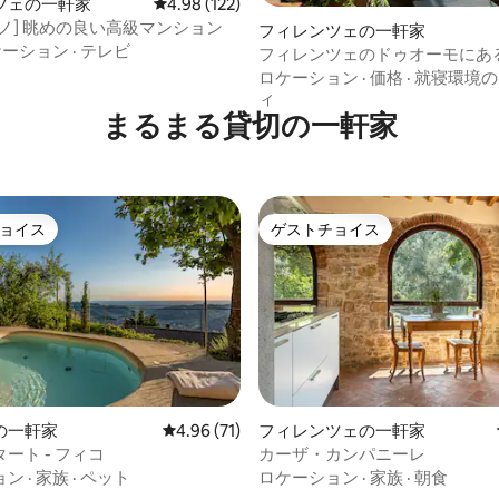
中4.9つ星の平均評価
ツェの一軒家
レビュー122件、5つ星中4.98つ星の平均評価
4.98 (122)
ノ] 眺めの良い高級マンション
フィレンツェの一軒家
ケーション
·
テレビ
フィレンツェのドゥオーモにあ
付きペントハウス
ロケーション
·
価格
·
就寝環境の
ィ
まるまる貸切の一軒家
ョイス
ゲストチョイス
ョイス
ゲストチョイス
つ星中5つ星の平均評価
の一軒家
レビュー71件、5つ星中4.96つ星の平均評価
4.96 (71)
フィレンツェの一軒家
ート - フィコ
カーザ・カンパニーレ
ョン
·
家族
·
ペット
ロケーション
·
家族
·
朝食