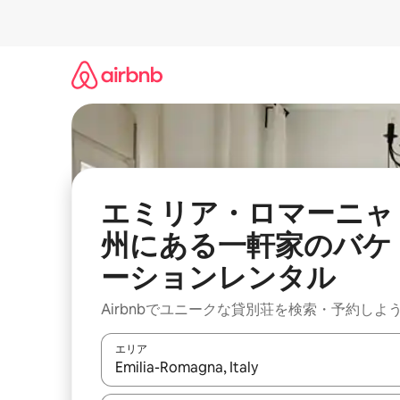
コ
ン
テ
ン
ツ
に
ス
キ
ッ
プ
エミリア・ロマーニャ
州にある一軒家のバケ
ーションレンタル
Airbnbでユニークな貸別荘を検索・予約しよ
エリア
検索結果が表示されたら、上下の矢印キーを使っ