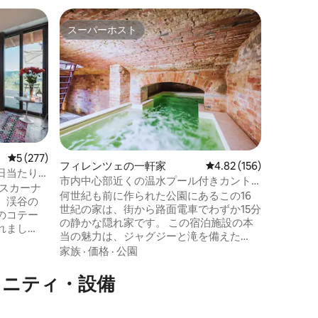
フィレン
スーパーホスト
ゲス
スーパーホスト
大好評
メゾン・
史ある宿
メゾン・
ンであり
あるオル
史的な住宅です。 
ックスで
価格
·
家
ら、控え
す。 Maison Floraのユニークな点は、下階
にあるサ
レビュー277件、5つ星中5つ星の平均評価
5 (277)
す。19
フィレンツェの一軒家
レビュー156件、5つ星
4.82 (156)
日当たり
ランドFlo
市内中心部近くの温水プール付きカント
：トスカーナ
場所で、
リーハウス
何世紀も前に作られた公園にあるこの16
、渓谷の
世紀の家は、街から路面電車でわずか15分
のコテー
の静かな隠れ家です。 この宿泊施設の本
れまし
当の魅力は、ジャグジーと滝を備えた
イでし
31°Cの温水地下プールです。完全なプラ
家族
·
価格
·
公園
に近い絶
イバシーを確保しながらリラックスする
カーナを
ことができます。 明るいスイート2室、フ
メニティ・設備
同時に、
ルバスルーム2室、キッチン、リビングル
か数分
ームが、エレガントな雰囲気でゲストを
近くのフ
お迎えします。 ご要望に応じて、プライ