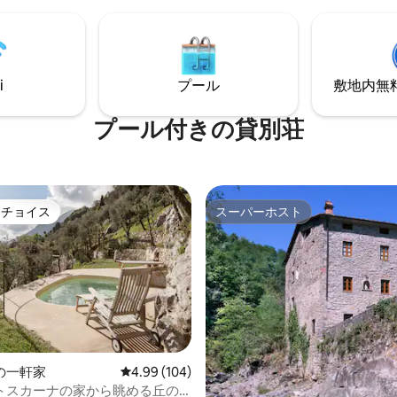
ァームハウスでは、オーガニッ
、「今この場」を楽しむことを
卵、チーズなど、地元の新鮮な
、作業が必要な場
ック食材を購入することができ
ータブルプライベート接続を当
りることができます。
i
プール
敷地内無料駐
プール付きの貸別荘
トチョイス
スーパーホスト
ゲストチョイスです。
スーパーホスト
中4.92つ星の平均評価
の一軒家
レビュー104件、5つ星中4.99つ星の平均評価
4.99 (104)
トスカーナの家から眺める丘の