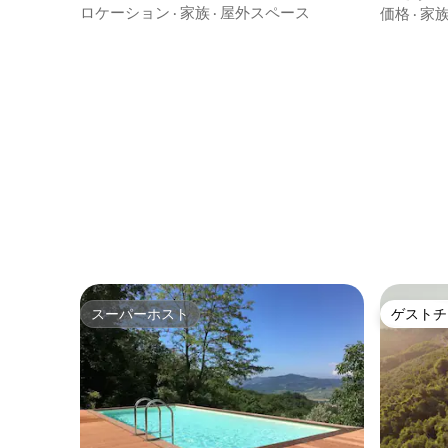
上の景色
ロケーション
·
家族
·
屋外スペース
価格
·
家
スーパーホスト
ゲストチ
スーパーホスト
ゲストチ