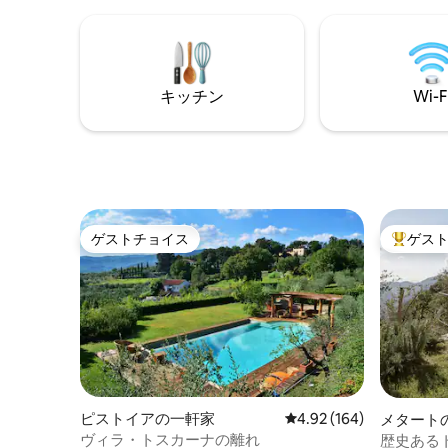
フシーズンは有料です） バーベキューエ
をやめて
リア。この家は、キングサイズベッドと
お勧めします。 ただし
シングルソファベッドを備えた寝室、シ
合は、ポ
ャワー付きバスルーム、デッキチェアと
社から借
コーヒーテーブルを備えた別のプライベ
キッチン
Wi-F
ートガーデンを見下ろすキッチン付きリ
ビングエリアで構成されています。
ゲストチョイス
ゲス
ゲストチョイス
大好評の
ピストイアの一軒家
レビュー164件、5つ星
4.92 (164)
メタート
ヴィラ・トスカーナの離れ
歴史ある