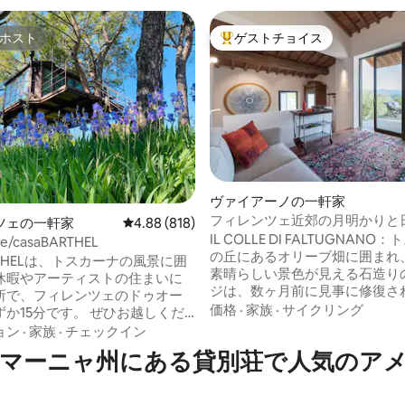
ホスト
ゲストチョイス
ホスト
大好評のゲストチョイスです。
ヴァイアーノの一軒家
フィレンツェ近郊の月明かりと
ツェの一軒家
レビュー818件、5つ星中4.88つ星の平均評価
4.88 (818)
中4.99つ星の平均評価
の良いコテージ
IL COLLE DI FALTUGNANO
e/casaBARTHEL
の丘にあるオリーブ畑に囲まれ
ARTHELは、トスカーナの風景に囲
素晴らしい景色が見える石造り
休暇やアーティストの住まいに
ジは、数ヶ月前に見事に修復さ
所で、フィレンツェのドゥオー
た。数世紀前はキャラバンセラ
価格
·
家族
·
サイクリング
分です。 ぜひお越しくだ
た。フィレンツェとムジェッロ
リーブの木、家庭菜園、私たち
ョン
·
家族
·
チェックイン
好のロケーションにあり、トス
トロ、そして私たちの家族の生
マーニャ州にある貸別荘で人気のア
探索するのに適した拠点です。
お楽しみください。仕事のリズ
スーパーやレストランまでわず
て。共用の中庭でのみWi-Fiを
で、自立した生活が可能です。
ことで、他の場所とつながるの