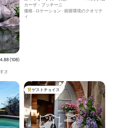
カーザ・プッチーニ
価格
·
ロケーション
·
就寝環境のクオリテ
ィ
レビュー108件、5つ星中4.88つ星の平均評価
4.88 (108)
すさ
ゲストチョイス
大好評のゲストチョイスです。