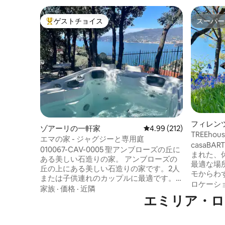
ゲストチョイス
スーパー
大好評のゲストチョイスです。
スーパー
フィレン
ゾアーリの一軒家
レビュー212件、5つ星
4.99 (212)
TREEhous
エマの家 - ジャグジーと専用庭
casaB
010067-CAV-0005 聖アンブローズの丘に
まれた、
ある美しい石造りの家。 アンブローズの
最適な場
丘の上にある美しい石造りの家です。2人
モからわずか15
または子供連れのカップルに最適です。
さい。オ
ロケーシ
専用アクセスと駐車場。 ポルトフィーノ
家族
·
価格
·
近隣
の馬アス
を見下ろす4人乗りのジャグジーを備えた
エミリア・ロ
活様式を
壮大な専用グローブ。 （ジャグジーは
ムから離れ
01/05から30/09まで含まれています。オ
提供する