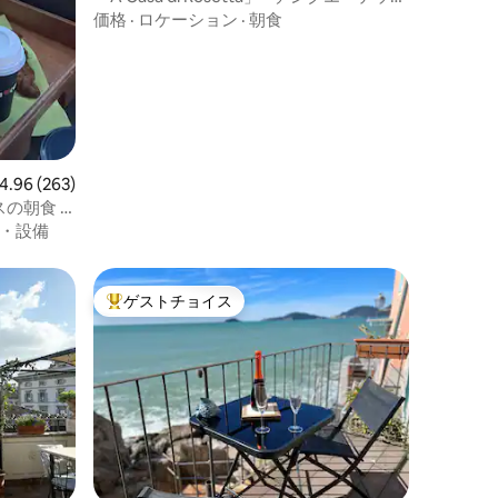
周辺
価格
·
ロケーション
·
朝食
ビュー263件、5つ星中4.96つ星の平均評価
4.96 (263)
の朝食 -
・設備
ゲストチョイス
大好評のゲストチョイスです。