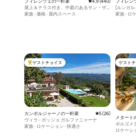
フィレンツェの一軒家
レビュー440件、5つ星
4.9 (440)
フィレン
屋上＆テラス付き、中庭のあるサン・ザ
[ルンガル
ノビの一軒家
家族
·
価格
·
屋内スペース
家族
·
ロ
ゲストチョイス
ゲストチ
大好評のゲストチョイスです。
ゲストチ
カンポルジャーノの一軒家
レビュー26件、5
5 (26)
メタート
ヴィラ - ポッジョ ガルファニャーナ
ボルゴメタ
家族
·
ロケーション
·
快適さ
ロケーシ