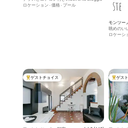
ロケーション
·
価格
·
プール
モンツー
眺めのい
ロケーシ
ゲストチョイス
ゲス
大好評のゲストチョイスです。
大好評の