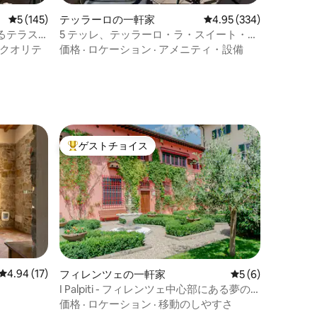
レビュー145件、5つ星中5つ星の平均評価
5 (145)
テッラーロの一軒家
レビュー334件、5つ星
4.95 (334)
るテラス
5 テッレ、テッラーロ・ラ・スイート・ス
ル・マーレ
クオリテ
価格
·
ロケーション
·
アメニティ・設備
ゲストチョイス
大好評のゲストチョイスです。
レビュー17件、5つ星中4.94つ星の平均評価
4.94 (17)
フィレンツェの一軒家
レビュー6件、5
5 (6)
I Palpiti - フィレンツェ中心部にある夢の
ヴィラ
価格
·
ロケーション
·
移動のしやすさ