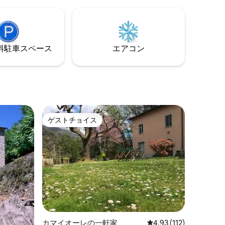
ク野菜、
ベートシェフによるディナー、空港・駅
オーガニ
との無料送迎をご提供します。
ます。
⁠車ス⁠ペ⁠ー⁠ス
エアコン
ゲストチョイス
ゲストチョイス
カマイオーレの一軒家
レビュー112件、5つ星
4.93 (112)