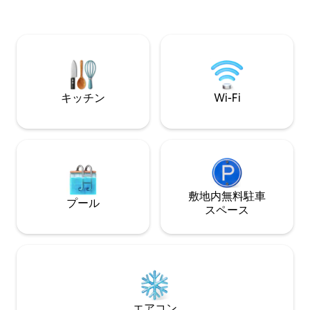
ワー付きの充実したバスルームで構成さ
クティビティ、エ
れています。4人用テーブルのある10平方
駐車場、Wi-Fi
メートルのバルコニー。季節限定のプー
用エンターテイメ
ルがあり、有料で予約制のスパもご利用
ー用のラウンジと
いただけます。リラックスした休暇に理
物
想的なロケーション。無料駐車場。
キッチン
Wi-Fi
敷地内無料駐⁠車
プール
ス⁠ペ⁠ー⁠ス
エアコン