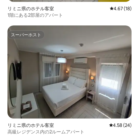
リミニ県のホテル客室
レビュー18件
4.67 (18)
1階にある2部屋のアパート
スーパーホスト
スーパーホスト
リミニ県のホテル客室
レビュー24件
4.58 (24)
高級レジデンス内の2ルームアパート