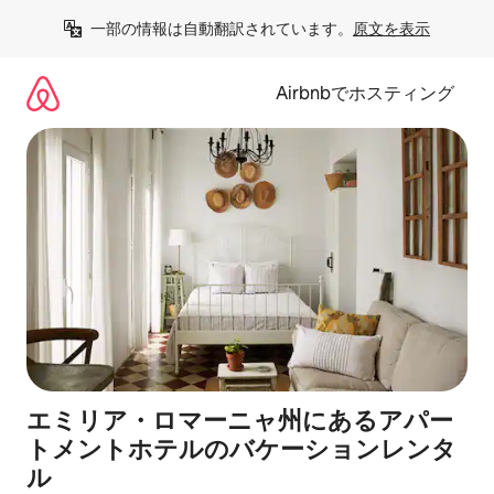
コ
一部の情報は自動翻訳されています。
原文を表示
ン
テ
ン
Airbnbでホスティング
ツ
に
ス
キ
ッ
プ
エミリア・ロマーニャ州にあるアパー
トメントホテルのバケーションレンタ
ル