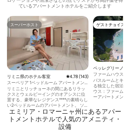
ロケーションや清潔さなどの点でゲストから高評価を得
ているアパートメントホテルをご紹介します
スーパーホスト
ゲストチョイス
スーパーホスト
ゲストチョイス
ペッレグリーノ・
のホテル客室
ファームハウス・
リミニ県のホテル客室
レビュー143件、5つ星中4.78
4.78 (143)
ハウス
バスルームとキッ
スーペリア 1ベッドルーム アパートメン
る独立した宿泊施
ト
リミニとリッチョーネの間にあるリラッ
ウス：ファームハ
クスとウェルビーイングのオアシスに位
ーアパートメント
置する、豪華なレジデンス****の素晴らし
には3つのキャラ
い2ベッドルームのアパートメント。 ソフ
れぞれご家族やカ
エミリア・ロマーニャ州にあるアパー
ァーのあるリビングルーム、ダイニング
す。宿泊施設はグ
テーブル、設備の整ったキッチン、5つ星
トメントホテルで人気のアメニティ・
だけます 無料の
の休息を提供するSimmons Hotelマット
呂・ジャグジー、
設備
レスを備えたダブルベッドルーム、シャ
ーチバレーボール