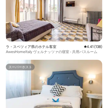
ラ・スペツィア県のホテル客室
レビュー138件
4.41 (138)
AwesHomeItaly ヴェルナッツァの寝室 - 共用バスルーム
スーパーホスト
スーパーホスト