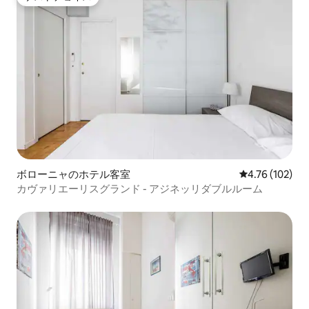
ゲストチョイス
ボローニャのホテル客室
レビュー102件
4.76 (102)
カヴァリエーリスグランド - アジネッリダブルルーム