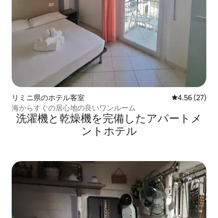
リミニ県のホテル客室
レビュー27件
4.56 (27)
海からすぐの居心地の良いワンルーム
洗濯機と乾燥機を完備したアパートメ
ントホテル