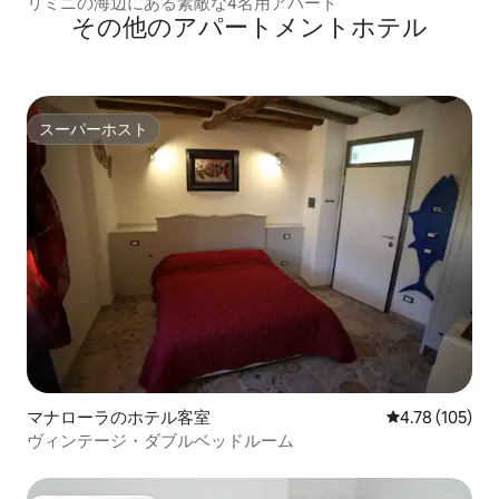
リミニの海辺にある素敵な4名用アパート
その他のアパートメントホテル
スーパーホスト
スーパーホスト
マナローラのホテル客室
レビュー105件
4.78 (105)
ヴィンテージ・ダブルベッドルーム