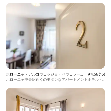
ボローニャ・アルコヴェッジョ・ベヴェラーラ
レビュー16件
4.56 (16)
のホテル客室
ボローニャ中央駅近くのモダンなアパートメントホテル - 2
号室