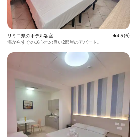
リミニ県のホテル客室
レビュー6
4.5 (6)
海からすぐの居心地の良い2部屋のアパート。