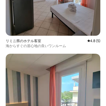
リミニ県のホテル客室
レビュー5
4.8 (5)
海からすぐの居心地の良いワンルーム