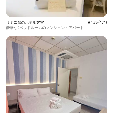
リミニ県のホテル客室
レビュー474件
4.75 (474)
豪華な2ベッドルームのマンション・アパート