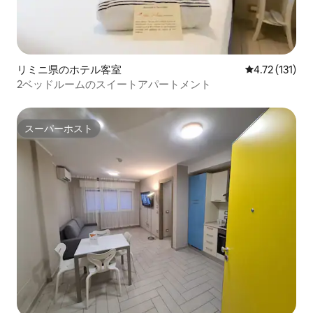
リミニ県のホテル客室
レビュー131
4.72 (131)
2ベッドルームのスイートアパートメント
スーパーホスト
スーパーホスト