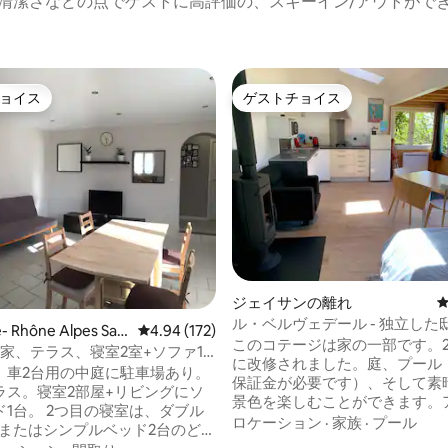
清潔さなどの点でゲストに高評価の、スキーイン/アウトがで
ョイス
ゲストチョイス
ョイス
ゲストチョイス
中4.86つ星の平均評価
ジェイサンの離れ
ル・ベルヴェデール - 独立した
Rhône Alpes Sain
レビュー172件、5つ星中4.94つ星の平均評価
4.94 (172)
このコテージは家の一部です。20
 Bressacの一軒家
の家、テラス、寝室2室+ソファ1
に改修されました。庭、プール
、車2台用の中庭に駐車場あり。
保証金が必要です）、そして素
ラス。寝室2部屋+リビングにソ
景色を楽しむことができます。
1台。 2つ目の寝室は、ダブル
ュの山頂からヴェルコールの山麓ま
ロケーション
·
家族
·
プール
台またはシンプルベッド2台のどち
べて南向きです！ このコテージは、いく