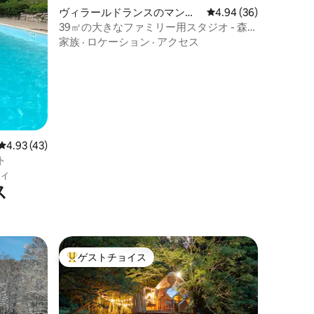
ヴィラールドランスのマンシ
レビュー36件、5つ星
4.94 (36)
ョン・アパート
39㎡の大きなファミリー用スタジオ - 森の
景色が見えるバルコニー
家族
·
ロケーション
·
アクセス
レビュー43件、5つ星中4.93つ星の平均評価
4.93 (43)
ト
ィ
ス
ゲストチョイス
大好評のゲストチョイスです。