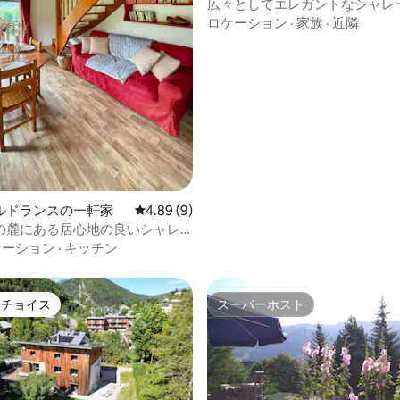
ールの一軒家
広々としてエレガントなシャレ
ロケーション
·
家族
·
近隣
4.67つ星の平均評価
ルドランスの一軒家
レビュー9件、5つ星中4.89つ星の平均評価
4.89 (9)
の麓にある居心地の良いシャレ
ケーション
·
キッチン
トチョイス
スーパーホスト
ゲストチョイスです。
スーパーホスト