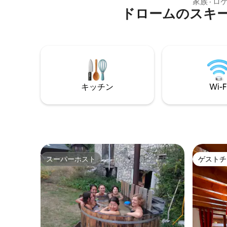
らかにす
家族
·
ロ
窓のあるリビングルーム、薪ストーブお
ドロームのスキ
まで徒歩
よび/またはラジエーター。テラスからは
ます。バ
景色が一望でき、ガーデン家具、バーベ
かな道500m。 高速道路か
キューが備わっています。スキー、自転
リマーか
車、ベビーカー用の収納庫。専用駐車
ダール渓
場。近くにはスキー場や、食料品店、映
ド。 ベ
画館、市営プールなどの施設がありま
て） シ
す。ゲレンデへの無料シャトル
ます-パ
キッチン
Wi-F
スーパーホスト
ゲストチ
スーパーホスト
ゲストチ