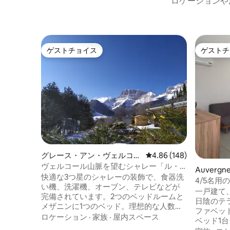
ロケーションや
ゲストチョイス
ゲストチ
ゲストチョイス
ゲストチ
グレース・アン・ヴェルコー
レビュー148件、5つ星
4.86 (148)
ルのシャレー
ヴェルコール山脈を望むシャレー「ル・
Auvergne- 
フロコン」
快適な3つ星のシャレーの装飾で、食器洗
t Lager
4/5名用
い機、洗濯機、オーブン、テレビなどが
台
一戸建て
完備されています。2つのベッドルームと
日陰のテ
メザニンに1つのベッド。理想的な人数は
ファベッド
4人、最大5人です。バスルーム。ベビー
ロケーション
·
家族
·
屋内スペース
ベッド1
ベッド/ベビーチェア/ベビーバスタブ。出