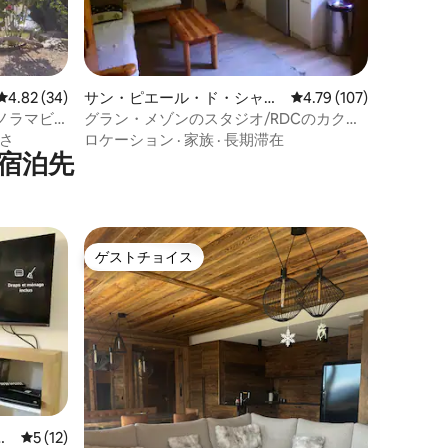
レビュー34件、5つ星中4.82つ星の平均評価
4.82 (34)
サン・ピエール・ド・シャル
レビュー107件、5つ星
4.79 (107)
トルーズの一軒家
ノラマビ
グラン・メゾンのスタジオ/RDCのカクテ
ルアカデミー
さ
ロケーション
·
家族
·
長期滞在
宿泊先
ゲストチョイス
ゲストチョイス
ニ
レビュー12件、5つ星中5つ星の平均評価
5 (12)