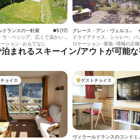
4.87つ星の平均評価
ルドランスの一軒家
レビュー17件、5つ星中5つ星の平均評価
5 (17)
グレース・アン・ヴェルコー
ルの一軒家
・ラ・ベッシア、広くて温かい -
ドライアドゥス、シャレー、パ
ュー。
ケーション
·
おもてなし
ロケーション
·
家族
·
情報の正確
で泊まれるスキーイン/アウトが可能な
トチョイス
ゲストチョイス
ゲストチョイスです。
大好評のゲストチョイスです。
ヴィラールドランスのコンドミ