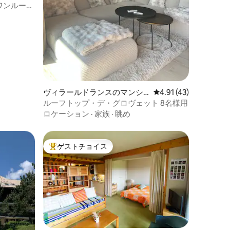
ワンルーム
ヴィラールドランスのマンシ
レビュー43件、5つ星
4.91 (43)
ョン・アパート
ルーフトップ・デ・グロヴェット 8名様用
ロケーション
·
家族
·
眺め
ゲストチョイス
大好評のゲストチョイスです。