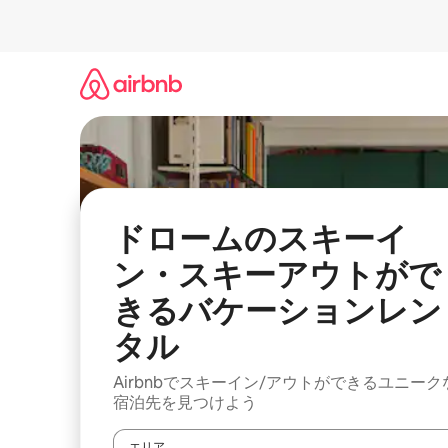
コ
ン
テ
ン
ツ
に
ス
キ
ッ
プ
ドロームのスキーイ
ン・スキーアウトがで
きるバケーションレン
タル
Airbnbでスキーイン/アウトができるユニーク
宿泊先を見つけよう
エリア