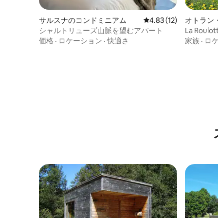
サルスナのコンドミニアム
レビュー12件、5つ星中
4.83 (12)
オトラン
ヴェルコ
シャルトリューズ山脈を望むアパート
La Roul
価格
·
ロケーション
·
快適さ
家族
·
ロ