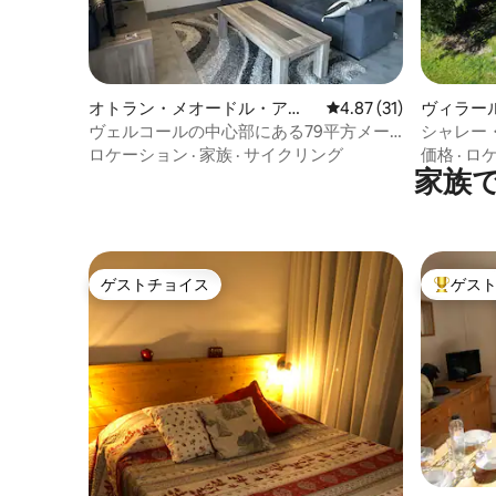
オトラン・メオードル・ア
レビュー31件、5つ星中
4.87 (31)
ヴィラー
ン・ヴェルコールの一軒家
ヴェルコールの中心部にある79平方メー
シャレー
トルの家 - 6名様用
15名様
ロケーション
·
家族
·
サイクリング
価格
·
ロ
家族
ゲストチョイス
ゲス
ゲストチョイス
大好評の