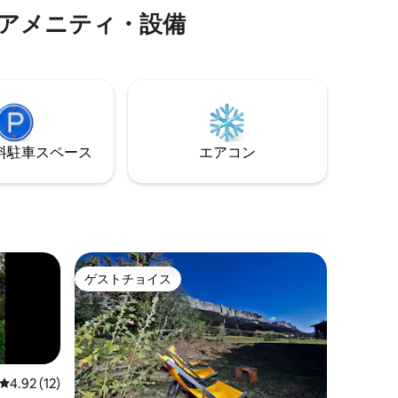
お店があり、10分で（車なしで）アクセ
ムやクラ
アメニティ・設備
スできます。また、村内のさまざまな施
れてお
設（アクアティックセンター、アイスリ
態に保た
ンク、フィットネスセンター、ボウリン
ありません
グ場、映画館、図書館など）まで15分で行
けます。
⁠車ス⁠ペ⁠ー⁠ス
エアコン
ゲストチョイス
ゲストチョイス
レビュー12件、5つ星中4.92つ星の平均評価
4.92 (12)