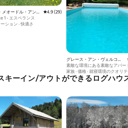
4.83つ星の平均評価
・メオードル・アン・
レビュー29件、5つ星中4.9つ星の平均評価
4.9 (29)
ールのタイニーハウス
otte 1 - エスペランス
ケーション
·
快適さ
グレース・アン・ヴェルコー
ルのマンション・アパート
素敵な環境にある素敵なアパー
家族
·
価格
·
就寝環境のクオリテ
スキーイン/アウトができるログハウ