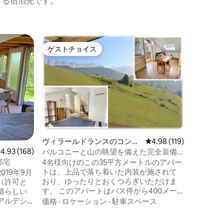
きる宿泊先です。
ヴィラー
ゲストチョイス
ゲス
ゲストチョイス
大好評
ョン・ア
La Pist
トップ5%
☀️ 木
作り出す
お部屋へようこそ
ランの中
本物の休
ロケーシ
メントを
寝具、こ
備、そし
ヴィラールドランスのコンド
レビュー119件、5つ星
4.98 (119)
するため
ミニアム
レビュー168件、5つ星中4.93つ星の平均評価
4.93 (168)
ています。 カップル、友人、家
バルコニーと山の眺望を備えた完全装備
しの場合
の1LDK
邸宅
4名様向けのこの35平方メートルのアパー
楽しみい
トは、上品で落ち着いた内装が施されて
19年9月
す。
おり、ゆったりとおくつろぎいただけま
（許可と
す。 このアパートはバス停から400メー
晴らしい
トル、マウンテンバイクを楽しめるダウ
アルデシ
価格
·
ロケーション
·
駐車スペース
ンヒルスキー場（Côte 2000）からわずか
で...す
3キロメートルの距離にあります。 村には