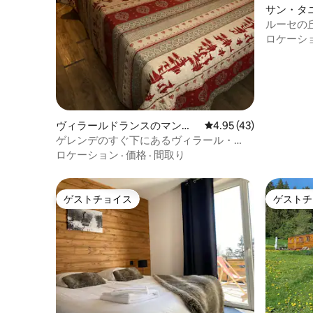
サン・タ
ルコール
ルーセの
ート
ロケーシ
ヴィラールドランスのマンシ
レビュー43件、5つ星中
4.95 (43)
ョン・アパート
ゲレンデのすぐ下にあるヴィラール・
ド・ランスのアパートメント
ロケーション
·
価格
·
間取り
ゲストチョイス
ゲストチ
ゲストチョイス
ゲストチ