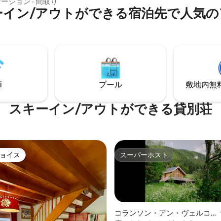
ることができます。 市営プール
ケーション
·
間取り
つかのレンタルプラットフォー
ーイン/アウトができる宿泊先で人気の
5分。近くにテニスコートがあり
シファイド広告サイトに掲載さ
イクロス用地。自転車用の穏や
り、カレンダーは常に最新の状
ら15分、モンテ
れています。 注意： Wi-Fiは
ら20分。ショーヴェ洞窟/ポン・
が、5Gはあります！！ 2026年7月……エア
谷まで1時間半。ハイキングガイ
コン！！！！！ ❄️❄️ パーティーは禁止で
ビーベッド（リクエストに応じ
す！
ーツ+掛け布団+タオルが提供され
ーティーは禁止です！
i
プール
敷地内無料駐
スキーイン/アウトができる貸別荘
ョイス
スーパーホスト
ョイス
スーパーホスト
コランソン・アン・ヴェルコ