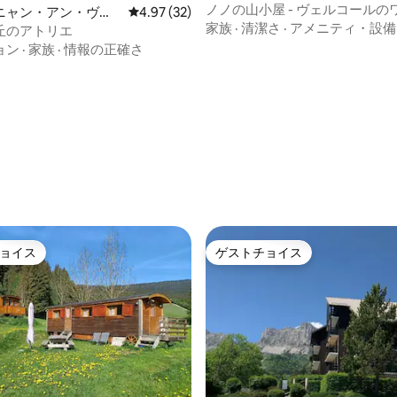
アム
ノノの山小屋 - ヴェルコールの
ニャン・アン・ヴェ
レビュー32件、5つ星中4.97つ星の平均評価
4.97 (32)
マンション（2 ～3人）
家族
·
清潔さ
·
アメニティ・設備
のマンション・アパ
丘のアトリエ
ョン
·
家族
·
情報の正確さ
4.95つ星の平均評価
ョイス
ゲストチョイス
ョイス
ゲストチョイス