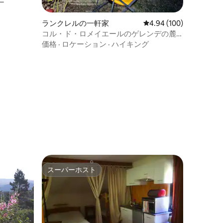
ー
ランクレルの一軒家
レビュー100件、5つ星
4.94 (100)
コル・ド・ロメイエールのゲレンデの麓
にある家
価格
·
ロケーション
·
ハイキング
スーパーホスト
スーパーホスト