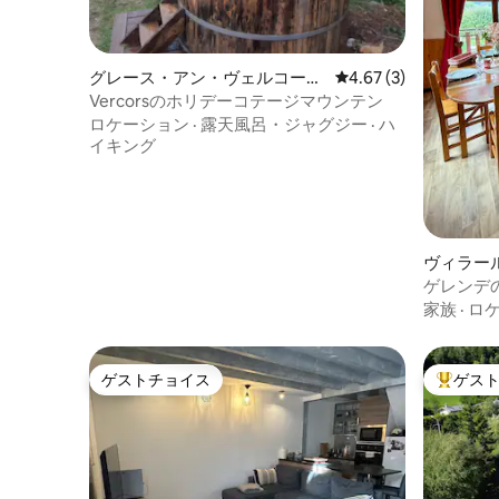
グレース・アン・ヴェルコール
レビュー3件、5つ星中
4.67 (3)
の一軒家
Vercorsのホリデーコテージマウンテン
ロケーション
·
露天風呂・ジャグジー
·
ハ
イキング
ヴィラー
ゲレンデ
ー
家族
·
ロ
ゲストチョイス
ゲス
ゲストチョイス
大好評の