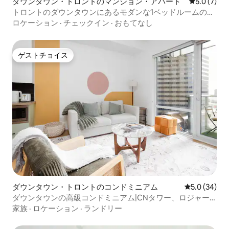
ダウンタウン・トロントのマンション・アパート
レビュー7
5.0 (7)
トロントのダウンタウンにあるモダンな1ベッドルームの宿
泊先
ロケーション
·
チェックイン
·
おもてなし
ゲストチョイス
ゲストチョイス
ダウンタウン・トロントのコンドミニアム
レビュー34
5.0 (34)
ダウンタウンの高級コンドミニアム|CNタワー、ロジャー
センター、4名様まで宿泊可能
家族
·
ロケーション
·
ランドリー