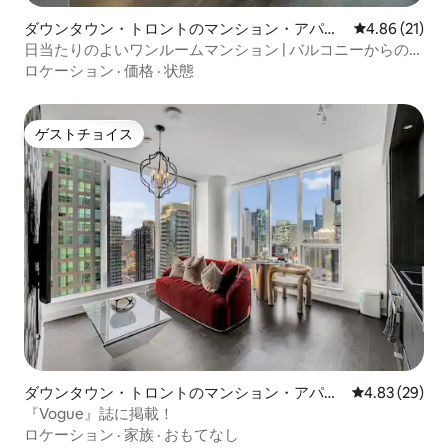
ダウンタウン・トロントのマンション・アパー
レビュー21件
4.86 (21)
ト
日当たりのよいワンルームマンション | バルコニーからの眺
望 | 最高のロケーション！
ロケーション
·
価格
·
状態
ゲストチョイス
ゲストチョイス
ダウンタウン・トロントのマンション・アパー
レビュー29件
4.83 (29)
ト
『Vogue』誌に掲載！
ロケーション
·
家族
·
おもてなし