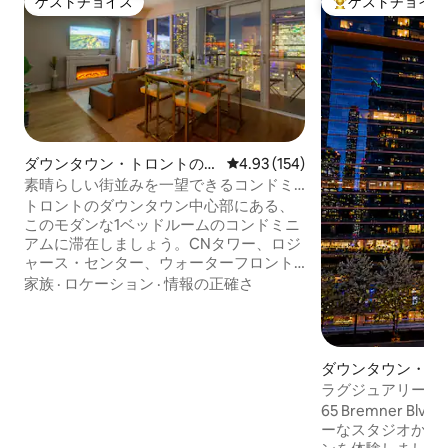
ゲストチョイス
ゲストチョイス
ゲストチョイス
大好評のゲストチ
ダウンタウン・トロントのマ
レビュー154件、5つ星中4.93
4.93 (154)
ンション・アパート
素晴らしい街並みを一望できるコンドミ
ニアム、CNタワーまで徒歩圏内
トロントのダウンタウン中心部にある、
このモダンな1ベッドルームのコンドミニ
アムに滞在しましょう。CNタワー、ロジ
ャース・センター、ウォーターフロント
から徒歩圏内です。この宿泊施設は、寝
家族
·
ロケーション
·
情報の正確さ
室に快適なクイーンサイズベッド1台、リ
ビングルームにソファベッド1台が備わっ
ており、カップルや少人数のグループに
最適です。床から天井までの窓からはス
ダウンタウン・ト
カイラインの景色をお楽しみいただけま
ション・アパート
ラグジュアリーなC
す。また、専用バルコニーでくつろぐこ
スコシアバンク・
65 Bremner 
ともできます。コンドミニアムには、フ
ーなスタジオから
ルキッチン、スマートテレビ、高速Wi-