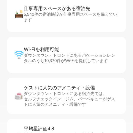
仕事専用ス⁠ペ⁠ー⁠スがあ⁠る宿⁠泊⁠先
5,540件の宿泊施設が仕事専用スペースを備えてい
ます
Wi-Fiを利⁠用⁠可⁠能
ダウンタウン・トロントにあるバケーションレン
タルのうち10,370件がWi-Fiを提供しています
ゲストに人⁠気⁠のア⁠メ⁠ニ⁠テ⁠ィ・設⁠備
ダウンタウン・トロントにある宿泊先では、
セ⁠ル⁠フチ⁠ェ⁠ッ⁠ク⁠イ⁠ン、ジム、バーベキューがゲス
トに人気のアメニティ・設備です
平均星評価4.8