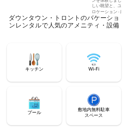
ンを体験しましょ
Fi、お部屋内の洗濯機と乾燥機が備わって
しい眺望と、ユニ
います。ゲストは、ジムと屋外プールも
ク・アリーナ、ロ
ロケーション
·
静
ご利用いただけます。
ダウンタウン・トロントのバケーショ
ハーバーフロント、
ナイトライフ、人
ンレンタルで人気のアメニティ・設備
らわずか数歩の絶
す。お部屋には、
ブルサイズのソフ
ス製キッチン、ネ
メーカー、高速イ
トテレビが備わっ
ビジネス旅行者、
適です。近くに有
キッチン
Wi-Fi
敷地内無料駐⁠車
プール
ス⁠ペ⁠ー⁠ス