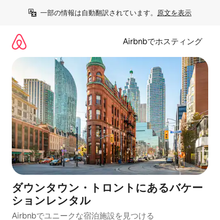
コ
一部の情報は自動翻訳されています。
原文を表示
ン
テ
ン
Airbnbでホスティング
ツ
に
ス
キ
ッ
プ
ダウンタウン・トロントにあるバケー
ションレンタル
Airbnbでユニークな宿泊施設を見つける