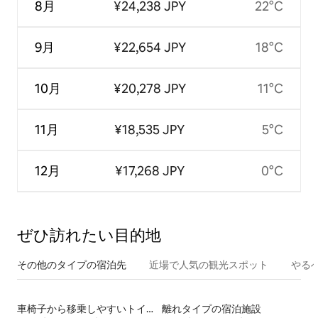
8月
¥24,238 JPY
22°C
9月
¥22,654 JPY
18°C
10月
¥20,278 JPY
11°C
11月
¥18,535 JPY
5°C
12月
¥17,268 JPY
0°C
ぜひ訪⁠れ⁠た⁠い目⁠的⁠地
その他のタ⁠イ⁠プ⁠の宿⁠泊⁠先
近場で人気の観光スポット
やる
車椅子から移乗しやすいトイレ付きの宿泊施設
離れタイプの宿泊施設