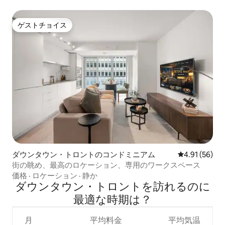
ゲストチョイス
ゲストチョイス
ダウンタウン・トロントのコンドミニアム
レビュー56件
4.91 (56)
街の眺め、最高のロケーション、専用のワークスペース
価格
·
ロケーション
·
静か
ダウンタウン・トロントを訪⁠れ⁠るの⁠に
最⁠適⁠な時⁠期⁠は⁠？
月
平均料金
平均気温