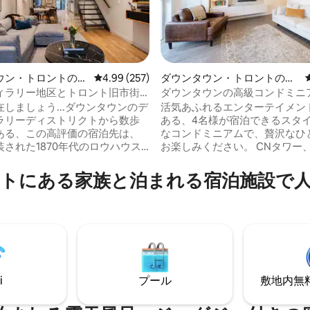
中4.93つ星の平均評価
ウン・トロントの一
レビュー257件、5つ星中4.99つ星の平均評価
4.99 (257)
ダウンタウン・トロントのコ
ンドミニアム
ィラリー地区とトロント旧市街
ダウンタウンの高級コンドミニ
イリッシュな1870年代の家
（CNタワーの眺め）
しましょう...ダウンタウンのデ
活気あふれるエンターテイメン
ラリーディストリクトから数歩
ある、4名様が宿泊できるスタ
ある、この高評価の宿泊先は、
なコンドミニアムで、贅沢なひ
された1870年代のロウハウス
お楽しみください。 CNタワー、メトロコ
ハウス）で、歴史的な魅力とモ
ンベンションセンター、ロジャ
融合しています。 全体が考
ター、スコシアバンクアリーナ
トにある家族と泊まれる宿泊施設で
たデザインで、ダウンタウンに
徴的なアトラクションに近接し
セント・ローレンス・マーケッ
わずか数歩で都市生活を満喫で
内で最高のカフェやレストラン
徒歩すぐの場所には、高級レス
かにも近いです。夜は、存在感
ショッピング、エンターテイメ
ャンデリアの温かみのある光の
っています。 バルコニーからは
着いたチャコール調の寝室でリ
ようなCNタワーの景色を眺め
。洗練されたトロントの隠れ家
ニット内で厳選されたモダンで
をお待ちしています。
囲気をお楽しみください。
i
プール
敷地内無料駐