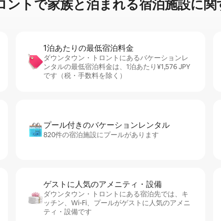
家⁠族⁠と泊⁠ま⁠れ⁠る宿⁠泊⁠施⁠設⁠に関⁠す⁠
1泊あたりの最⁠低⁠宿⁠泊⁠料⁠金
ダウンタウン・トロントにあるバケーションレ
ンタルの最低宿泊料金は、1泊あたり¥1,576 JPY
です（税・手数料を除く）
プール付きのバ⁠ケ⁠ー⁠シ⁠ョ⁠ンレ⁠ン⁠タ⁠ル
820件の宿泊施設にプールがあります
ゲストに人⁠気⁠のア⁠メ⁠ニ⁠テ⁠ィ・設⁠備
ダウンタウン・トロントにある宿泊先では、キ
ッチン、Wi-Fi、プールがゲストに人気のアメニ
ティ・設備です