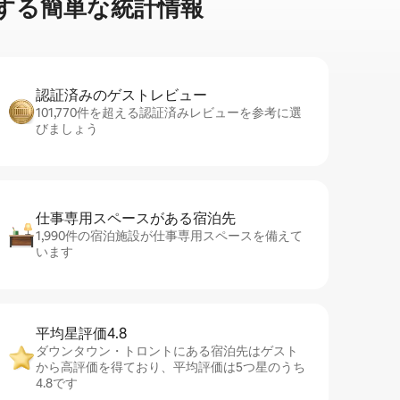
る簡⁠単⁠な統⁠計⁠情⁠報
認証済みのゲ⁠ス⁠ト⁠レ⁠ビ⁠ュ⁠ー
101,770件を超える認証済みレビューを参考に選
びましょう
仕事専用ス⁠ペ⁠ー⁠スがあ⁠る宿⁠泊⁠先
1,990件の宿泊施設が仕事専用スペースを備えて
います
平均星評価4.8
ダウンタウン・トロントにある宿泊先はゲスト
から高評価を得ており、平均評価は5つ星のうち
4.8です