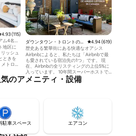
コンドミニアム** 
ンにある
区にある
こそ。 
い雰囲気
で、最大
レビュー115件、5つ星中4.93つ星の平均評価
4.93 (115)
けます。
アム4名用
ップル、
ダウンタウン・トロントの一
レビュー619件、5つ星
4.94 (619)
ト地区に
人など、
軒家
歴史ある繁華街にある快適なオアシス
イリッシュ
るのに理
Airbnbによると、私たちは「Airbnbで最
とときを
う。
も愛されている宿泊先の1つ」です。 現
在、Airbnbの全リスティングの上位5%に
ースセン
入っています。 10年間スーパーホストで
などの象
人気のアメニティ・設備
す！ この改装されたゲストハウスには、
ており、
オープンプランのキッチン、美しくオー
きます。
プンなロフトスイートへのらせん階段、
トラン、
カスタム家具、装飾アクセサリー（ベッ
ントが揃
ド1台+ソファベッド1台）があります。夏
息をのむ
は美しい庭園をお楽しみください。15種類
ながら、ユ
以上のお茶やコーヒーを無料でお楽しみ
静かな雰
ください。このゲストハウスは設備が整
⁠車ス⁠ペ⁠ー⁠ス
エアコン
っています。