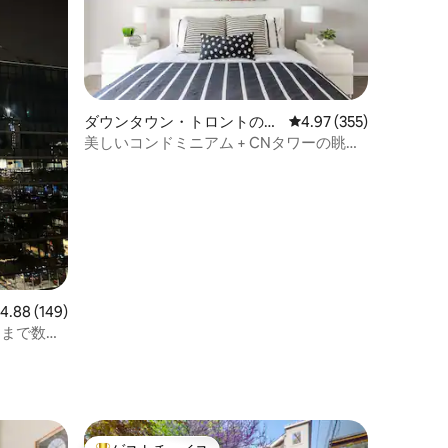
ダウンタウン・トロントのコ
レビュー355件、5つ星
4.97 (355)
ンドミニアム
美しいコンドミニアム + CNタワーの眺め
+ 無料駐車場
レビュー149件、5つ星中4.88つ星の平均評価
4.88 (149)
まで数歩 |
車場