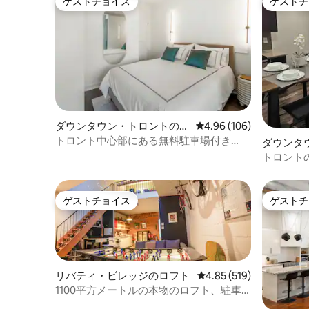
ゲストチョイス
ゲストチ
ゲストチョイス
ゲストチ
ダウンタウン・トロントのコ
レビュー106件、5つ星
4.96 (106)
ンドミニアム
トロント中心部にある無料駐車場付き
ダウンタ
Debonair Condo
ンドミニ
トロント
ベッドル
サイズベ
ゲストチョイス
ゲストチ
ゲストチョイス
ゲストチ
リバティ・ビレッジのロフト
レビュー519件、5つ星
4.85 (519)
1100平方メートルの本物のロフト、駐車
場付き！