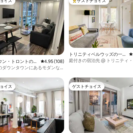
ョイス
ゲストチョイス
ョイス
大好評のゲストチョイスです。
中4.96つ星の平均評価
トリニティベルウッズの一軒
レ
家
庭付きの宿泊先 @ トリニティ
ウン・トロントのコ
レビュー108件、5つ星中4.95つ星の平均評価
4.95 (108)
ズ公園
アム
のダウンタウンにあるモダンな1
ームのコンドミニアム、キング
ッド
ョイス
ゲストチョイス
ョイス
ゲストチョイス
中4.85つ星の平均評価