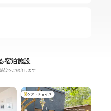
る宿泊施設
施設をご紹介します
ダウンタ
ゲストチョイス
ゲスト
大好評のゲストチョイスです。
ゲスト
ンドミニ
ロジャー
ロントの
**活気
トロント