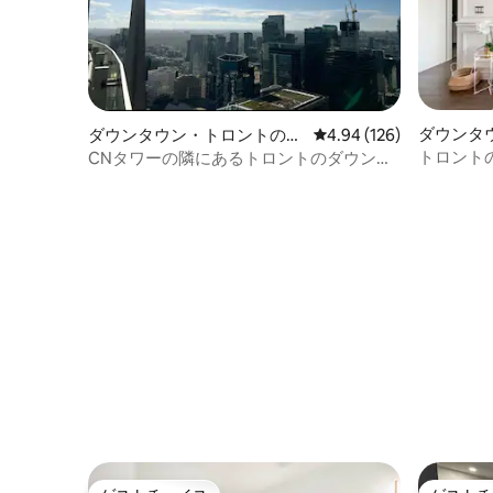
ダウンタ
ダウンタウン・トロントのコ
レビュー126件、5つ星
4.94 (126)
ンドミニ
ンドミニアム
トロント
CNタワーの隣にあるトロントのダウンタ
なコンドミ
ウンにある真新しいコンドミニアム