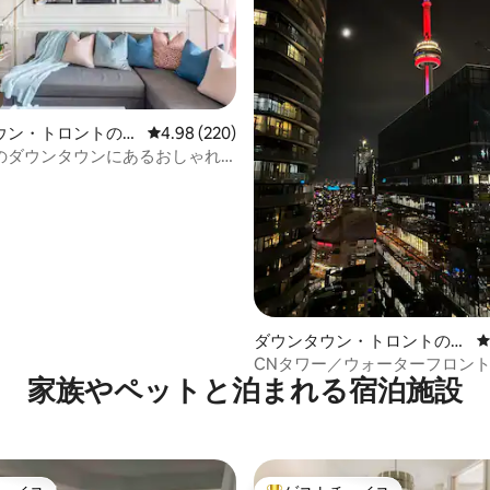
ウン・トロントのコ
レビュー220件、5つ星中4.98つ星の平均評価
4.98 (220)
中4.94つ星の平均評価
アム
のダウンタウンにあるおしゃれ
ニアム + 無料駐車場
ダウンタウン・トロントのコ
ンドミニアム
CNタワー／ウォーターフロント
家族やペットと泊まれる宿泊施設
寝室2部屋とバスルーム2つ＋駐