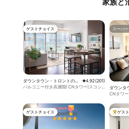
家族と
ゲストチョイス
スーパー
ゲストチョイス
スーパー
ダウンタウン・トロントのコ
レビュー201件、5つ星
4.92 (201)
ンドミニアム
バルコニー付き高層階| CNタワー|スコシ
ダウンタ
ア|ロジャース
ンドミニ
CNタワ
1+Den
ゲストチョイス
ゲス
ゲストチョイス
大好評の