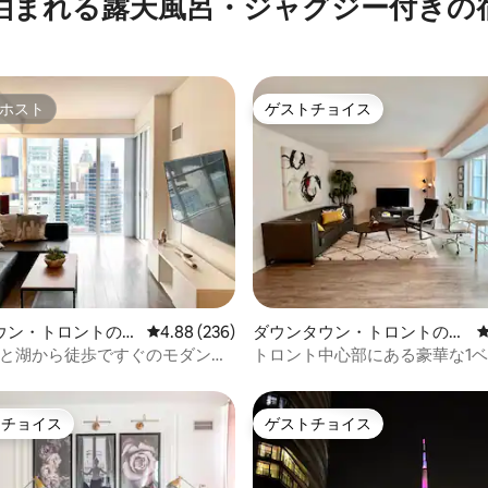
泊まれる露天風呂・ジャグジー付きの
ホスト
ゲストチョイス
ホスト
ゲストチョイス
中4.92つ星の平均評価
ウン・トロントのコ
レビュー236件、5つ星中4.88つ星の平均評価
4.88 (236)
ダウンタウン・トロントのコ
アム
ンドミニアム
ーと湖から徒歩ですぐのモダンな
トロント中心部にある豪華な1
コンドミニアム
ムスイート
トチョイス
ゲストチョイス
ゲストチョイスです。
ゲストチョイス