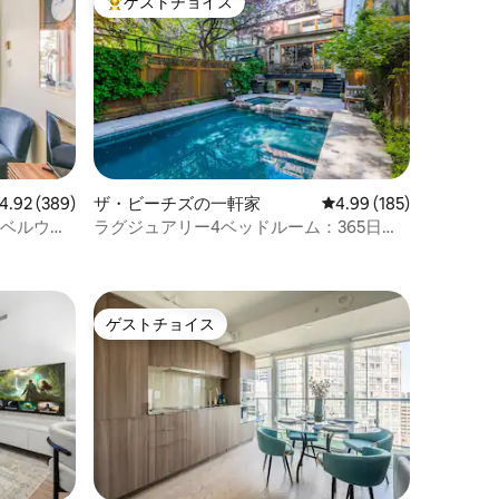
ゲストチョイス
大好評のゲストチョイスです。
ビュー389件、5つ星中4.92つ星の平均評価
4.92 (389)
ザ・ビーチズの一軒家
レビュー185件、5つ星
4.99 (185)
・ベルウッ
ラグジュアリー4ベッドルーム：365日オ
ープン - 温水プール＆ジャグジー
ゲストチョイス
ゲストチョイス