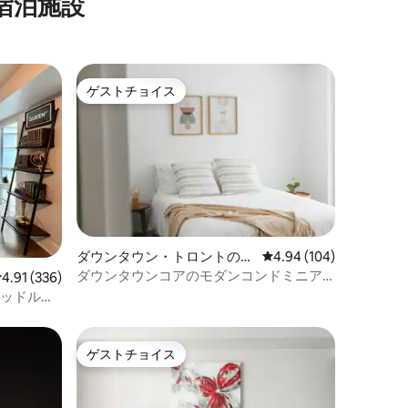
宿泊施設
ゲストチョイス
ゲストチョイス
ダウンタウン・トロントのマ
レビュー104件、5つ星
4.94 (104)
ンション・アパート
ダウンタウンコアのモダンコンドミニア
レビュー336件、5つ星中4.91つ星の平均評価
4.91 (336)
ム
ベッドルー
ゲストチョイス
ゲストチョイス