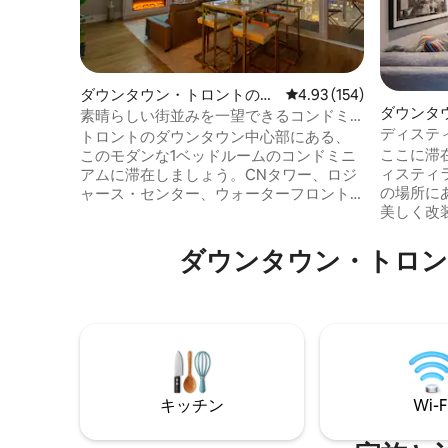
ダウンタウン・トロントのマ
レビュー154件、5つ星
4.93 (154)
ダウンタ
ンション・アパート
素晴らしい街並みを一望できるコンドミ
軒家
ディステ
ニアム、CNタワーまで徒歩圏内
トロントのダウンタウン中心部にある、
周辺のスタ
ここに滞在
このモダンな1ベッドルームのコンドミニ
ィスティ
アムに滞在しましょう。CNタワー、ロジ
の場所に
ャース・センター、ウォーターフロント
美しく改装
から徒歩圏内です。この宿泊施設は、寝
（タウン
室に快適なクイーンサイズベッド1台、リ
ダンな洗練が
ビングルームにソファベッド1台が備わっ
ダウンタウン・トロン
え抜かれ
ており、カップルや少人数のグループに
位置し、
最適です。床から天井までの窓からはス
トや、市
カイラインの景色をお楽しみいただけま
のいくつ
す。また、専用バルコニーでくつろぐこ
のあるシ
ともできます。コンドミニアムには、フ
下、落ち
ルキッチン、スマートテレビ、高速Wi-
ラックス
Fi、お部屋内の洗濯機と乾燥機が備わって
があなた
います。ゲストは、ジムと屋外プールも
キッチン
Wi-F
ご利用いただけます。