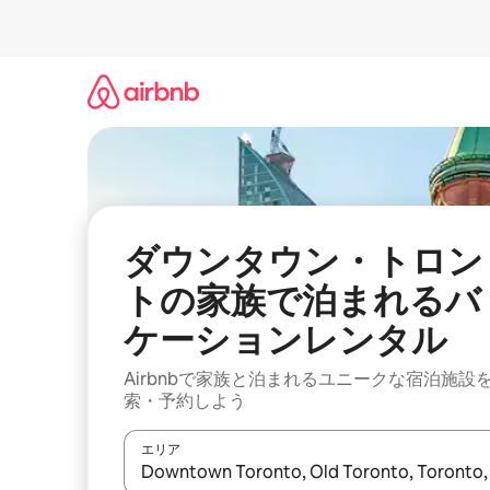
コ
ン
テ
ン
ツ
に
ス
キ
ッ
プ
ダウンタウン・トロン
トの家族で泊まれるバ
ケーションレンタル
Airbnbで家族と泊まれるユニークな宿泊施設
索・予約しよう
エリア
検索結果が表示されたら、上下の矢印キーを使っ