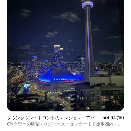
ダウンタウン・トロントのマンション・アパー
レビュー16件
4.94 (16)
ト
CNタワーの眺望 • ロジャース・センターまで徒歩圏内 • ベ
ッド2台