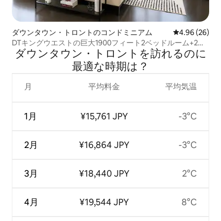
ダウンタウン・トロントのコンドミニアム
レビュー26件
4.96 (26)
DTキングウエストの巨大1900フィート2ベッドルーム+2バ
ダウンタウン・トロントを訪⁠れ⁠るの⁠に
スルームロフトライブ/ワーク
最⁠適⁠な時⁠期⁠は⁠？
月
平均料金
平均気温
1月
¥15,761 JPY
-3°C
2月
¥16,864 JPY
-3°C
3月
¥18,440 JPY
2°C
4月
¥19,544 JPY
8°C