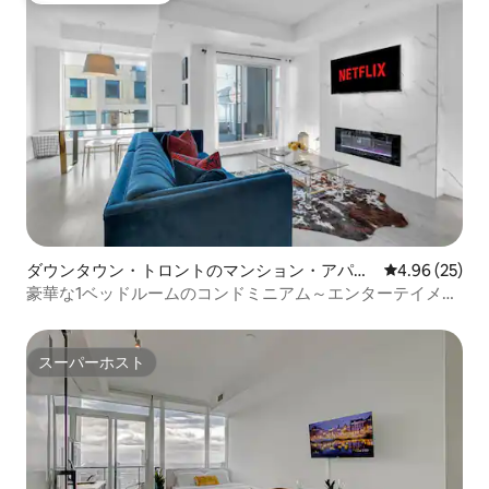
ダウンタウン・トロントのマンション・アパー
レビュー25件
4.96 (25)
ト
豪華な1ベッドルームのコンドミニアム～エンターテイメン
ト地区
スーパーホスト
スーパーホスト