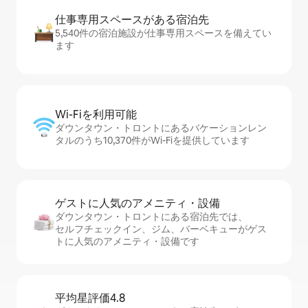
仕事専用ス⁠ペ⁠ー⁠スがあ⁠る宿⁠泊⁠先
5,540件の宿泊施設が仕事専用スペースを備えてい
ます
Wi-Fiを利⁠用⁠可⁠能
ダウンタウン・トロントにあるバケーションレン
タルのうち10,370件がWi-Fiを提供しています
ゲストに人⁠気⁠のア⁠メ⁠ニ⁠テ⁠ィ・設⁠備
ダウンタウン・トロントにある宿泊先では、
セ⁠ル⁠フチ⁠ェ⁠ッ⁠ク⁠イ⁠ン、ジム、バーベキューがゲス
トに人気のアメニティ・設備です
平均星評価4.8