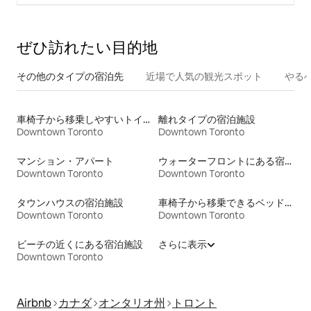
ぜひ訪⁠れ⁠た⁠い目⁠的⁠地
その他のタ⁠イ⁠プ⁠の宿⁠泊⁠先
近場で人気の観光スポット
やる
車椅子から移乗しやすいトイレ付きの宿泊施設
離れタイプの宿泊施設
Downtown Toronto
Downtown Toronto
マンション・アパート
ウォーターフロントにある宿泊施設
Downtown Toronto
Downtown Toronto
タウンハウスの宿泊施設
車椅子から移乗できるベッドがある宿泊施設
Downtown Toronto
Downtown Toronto
ビーチの近くにある宿泊施設
さらに表示
Downtown Toronto
Airbnb
カナダ
オンタリオ州
トロント