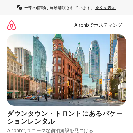
コ
一部の情報は自動翻訳されています。
原文を表示
ン
テ
ン
Airbnbでホスティング
ツ
に
ス
キ
ッ
プ
ダウンタウン・トロントにあるバケー
ションレンタル
Airbnbでユニークな宿泊施設を見つける