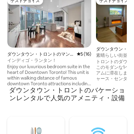
ゲストチョイス
ゲストチョイス
ゲストチョイス
ゲストチョイス
ダウンタウン・ト
ダウンタウン・トロントのマンシ
レビュー16件、5つ星中5つ
5 (16)
ンション・アパー
素晴らしい街並み
ョン・アパート
インディゴ・ランタン！
ニアム、CNタワ
トロントのダウン
Enjoy our luxurious bedroom suite in the
このモダンな1ベ
heart of Downtown Toronto! This unit is
アムに滞在しまし
within walking distance of famous
ャース・センター
downtown Toronto attractions including
から徒歩圏内です
ダウンタウン・トロントのバケーショ
the CN Tower, Ripley’s Aquarium, Rogers
室に快適なクイー
Centre, Roy Thomson Hall and the
ビングルームにソ
ンレンタルで人気のアメニティ・設備
Metro Toronto Convention Centre.
ており、カップル
Access the rest of Toronto with the TTC,
最適です。床から
Union Station and underground P.A.T.H.
カイラインの景色
nearby. You will have a wide selection of
す。また、専用バ
the finest dining, shopping, nightlife and
ともできます。コ
entertainment.
ルキッチン、スマー