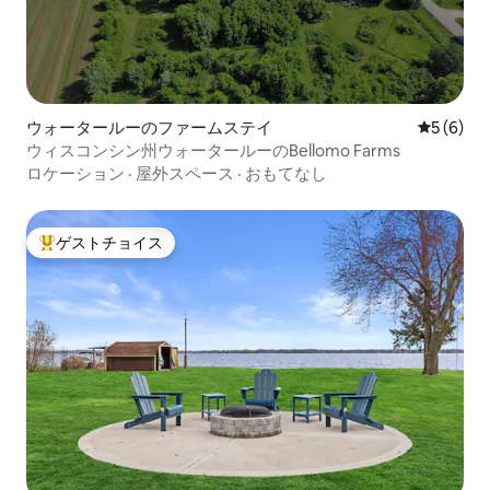
ウォータールーのファームステイ
レビュー
5 (6)
ウィスコンシン州ウォータールーのBellomo Farms
ロケーション
·
屋外スペース
·
おもてなし
ゲストチョイス
大好評のゲストチョイスです。