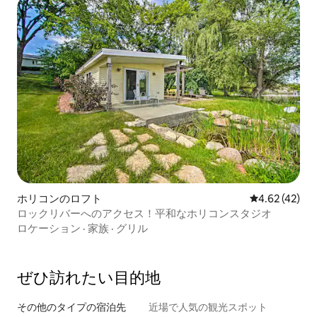
ホリコンのロフト
レビュー42件
4.62 (42)
ロックリバーへのアクセス！平和なホリコンスタジオ
ロケーション
·
家族
·
グリル
ぜひ訪⁠れ⁠た⁠い目⁠的⁠地
その他のタ⁠イ⁠プ⁠の宿⁠泊⁠先
近場で人気の観光スポット