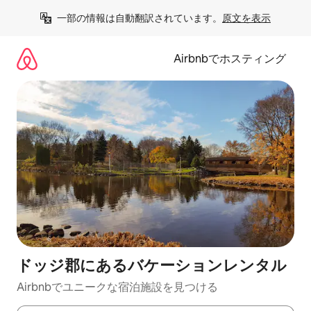
コ
一部の情報は自動翻訳されています。
原文を表示
ン
テ
ン
Airbnbでホスティング
ツ
に
ス
キ
ッ
プ
ドッジ郡にあるバケーションレンタル
Airbnbでユニークな宿泊施設を見つける