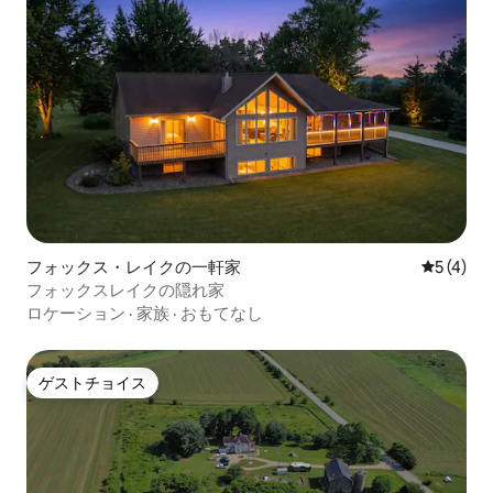
フォックス・レイクの一軒家
レビュー
5 (4)
フォックスレイクの隠れ家
ロケーション
·
家族
·
おもてなし
ゲストチョイス
ゲストチョイス