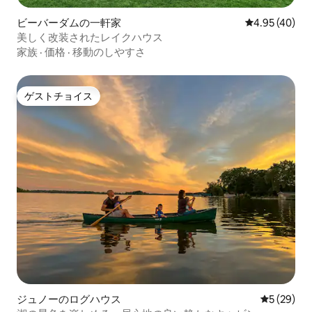
ビーバーダムの一軒家
レビュー40件
4.95 (40)
美しく改装されたレイクハウス
家族
·
価格
·
移動のしやすさ
ゲストチョイス
ゲストチョイス
ジュノーのログハウス
レビュー2
5 (29)