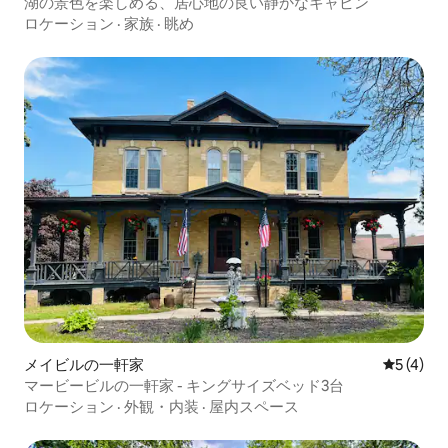
湖の景色を楽しめる、居心地の良い静かなキャビン
ロケーション
·
家族
·
眺め
メイビルの一軒家
レビュー
5 (4)
マービービルの一軒家 - キングサイズベッド3台
ロケーション
·
外観・内装
·
屋内スペース