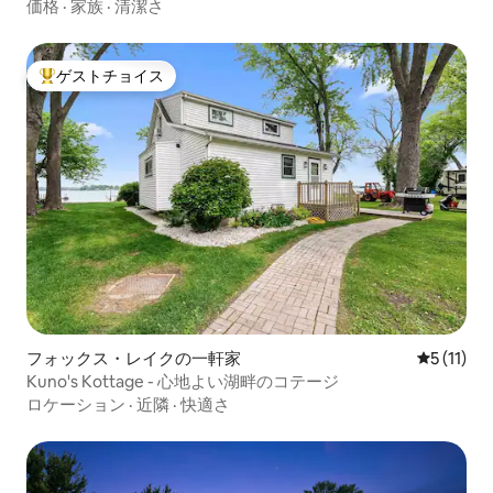
価格
·
家族
·
清潔さ
ゲストチョイス
大好評のゲストチョイスです。
フォックス・レイクの一軒家
レビュー1
5 (11)
Kuno's Kottage - 心地よい湖畔のコテージ
ロケーション
·
近隣
·
快適さ