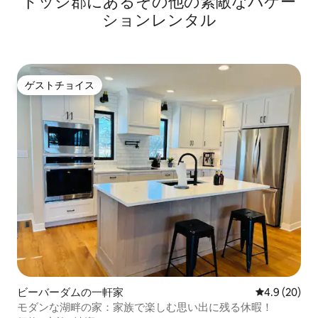
ドッジ郡にあるその他の素敵なバケー
ションレンタル
ゲストチョイス
ゲストチョイス
ビーバーダムの一軒家
レビュー20
4.9 (20)
モダンな湖畔の家：家族で楽しむ思い出に残る休暇！