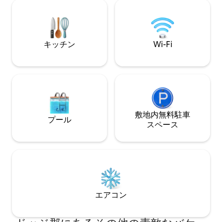
要なものがすべて
ド1台、マスタークローゼット、地下室に
の私道に駐車スペ
引き出し式シングルマットレス2枚、ブラ
の景色を望めます
ンコセット、砂場、ツリーハウス、焚き
ッジは、過酷な生
火台2つ、裏デッキ、グリル、パティオ家
朴な雰囲気を味わ
具
キッチン
Wi-Fi
敷地内無料駐⁠車
プール
ス⁠ペ⁠ー⁠ス
エアコン