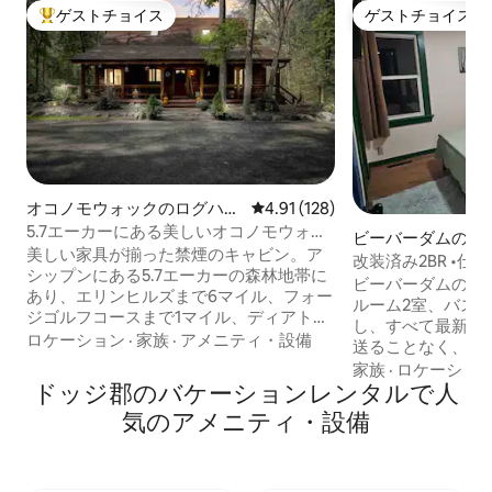
ゲストチョイス
ゲストチョイス
大好評のゲストチョイスです。
ゲストチョイス
オコノモウォックのログハウ
レビュー128件、5つ星中4.91
4.91 (128)
ス
5.7エーカーにある美しいオコノモウォッ
ビーバーダムの一
クのログハウス
美しい家具が揃った禁煙のキャビン。ア
改装済み2BR •
シップンにある5.7エーカーの森林地帯に
スハイウェイ33
ビーバーダムの北
あり、エリンヒルズまで6マイル、フォー
ルーム2室、バス
ジゴルフコースまで1マイル、ディアトラ
し、すべて最新式
ックまで2マイル、ラックラベルゴルフ/
ロケーション
·
家族
·
アメニティ・設備
送ることなく、素
ウェディングまで8マイル。 素晴らしい
す。ベッドルーム
家族
·
ロケーショ
お部屋：ソファ1台と椅子1脚、石造りの
ドッジ郡のバケーションレンタルで人
ズベッド、もう1
暖炉 フルバスルーム2室、寝室4室、3階
ドをご用意。どち
気のアメニティ・設備
建て：2階、1階、地下室。リビングルー
を完備。館内全域で
ム、簡易キッチン、寝室、ソファ2台、ビ
ニット内に洗濯機
リヤード台。 バルコニー、オフィス/布団
チンとバスルーム
ソファ、引き出し式レザーソファ、ベッ