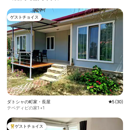
ゲストチョイス
ゲストチョイス
ダトシャの町家・長屋
レビュー3
5 (30)
テペディビの家1 +1
ゲストチョイス
大好評のゲストチョイスです。