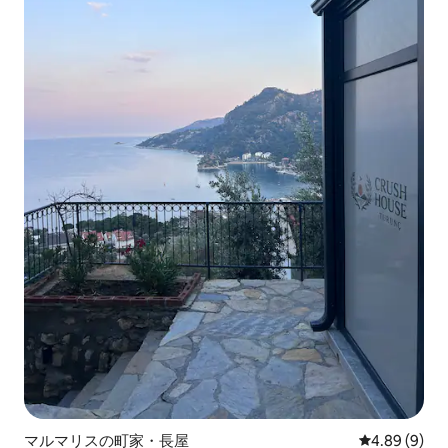
マルマリスの町家・長屋
レビュー9件
4.89 (9)