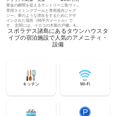
高の休暇を過ごす
黄金の瞬間を捉えるサントリーニ島ヴィ
保証します！
ラ・オペラ
専用スイミングプールと専用屋内ジャグ
ジー。夢のような滞在をするためにデザ
インされた場所（95平方メートル）で
す。 玄関には、イロコの木製の戸棚、4
スポラデス諸島にあるタウンハウスタ
つの椅子を備えた丸いテーブル、バルコ
ニー（35平方メートル）と専用プール
イプの宿泊施設で人気のアメニティ・
（20平方メートル）、2つのサンベッドと
設備
パラソルが備わったキッチン（30平方メ
ートル）があります。 寝室（20平方メー
トル）には、磁器のシャンデリアと吹き
ガラスで作られたライトがあり、海を見
渡せる専用プール（20平方メートル）の
あるバルコニーにアクセスできます。
キッチン
Wi-Fi