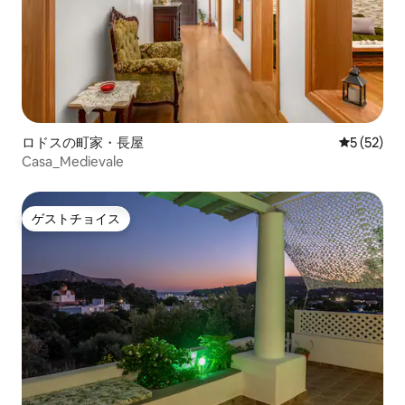
ロドスの町家・長屋
レビュー5
5 (52)
Casa_Medievale
ゲストチョイス
ゲストチョイス