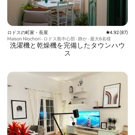
ロドスの町家・長屋
レビュー87件
4.92 (87)
Maison Niochori · ロドス島中心部 · 静か · 最大6名様
洗濯機と乾燥機を完備したタウンハウ
ス