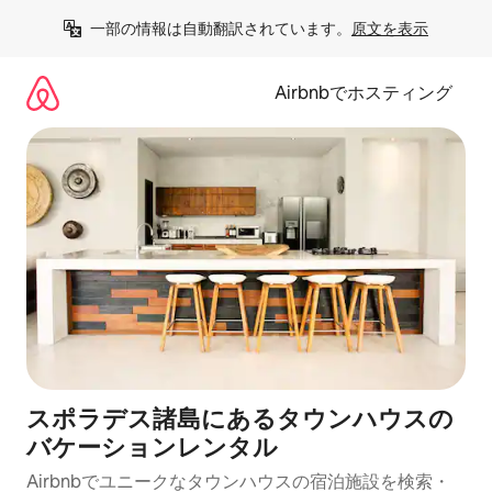
コ
一部の情報は自動翻訳されています。
原文を表示
ン
テ
ン
Airbnbでホスティング
ツ
に
ス
キ
ッ
プ
スポラデス諸島にあるタウンハウスの
バケーションレンタル
Airbnbでユニークなタウンハウスの宿泊施設を検索・