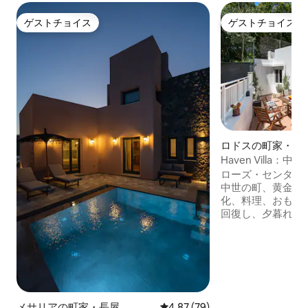
ゲストチョイス
ゲストチョイス
ゲストチョイス
ゲストチョイス
ロドスの町家・長
Haven Villa：
ビーチと旧市街
ローズ・センター
中世の町、黄金の
化、料理、おもて
回復し、夕暮れか
りましょう。 1日
適さを念頭に置い
うな心地よさを提
引きこもりましょう。 中心部の
所で5つ星の生活
ションに近いです
です。 ここはリ
メサリアの町家・長屋
レビュー79件、5つ星中4.87
4.87 (79)