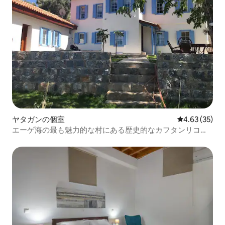
ヤタガンの個室
レビュー35件
4.63 (35)
エーゲ海の最も魅力的な村にある歴史的なカフタンリコナ
ック