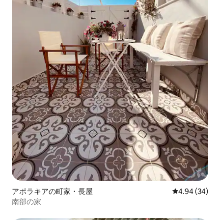
アポラキアの町家・長屋
レビュー34件
4.94 (34)
南部の家