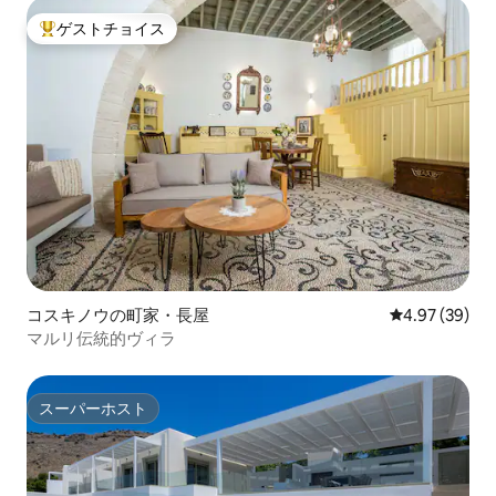
ゲストチョイス
大好評のゲストチョイスです。
コスキノウの町家・長屋
レビュー39件
4.97 (39)
マルリ伝統的ヴィラ
スーパーホスト
スーパーホスト