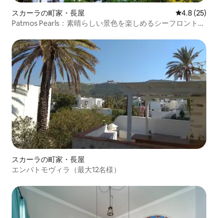
スカーラの町家・長屋
レビュー25
4.8 (25)
Patmos Pearls：素晴らしい景色を楽しめるシーフロントの
オアシス！
スカーラの町家・長屋
エンパトモヴィラ（最大12名様）