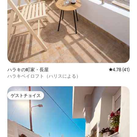
ハラキの町家・長屋
レビュー41件
4.78 (41)
ハラキベイロフト（ハリスによる）
ゲストチョイス
ゲストチョイス