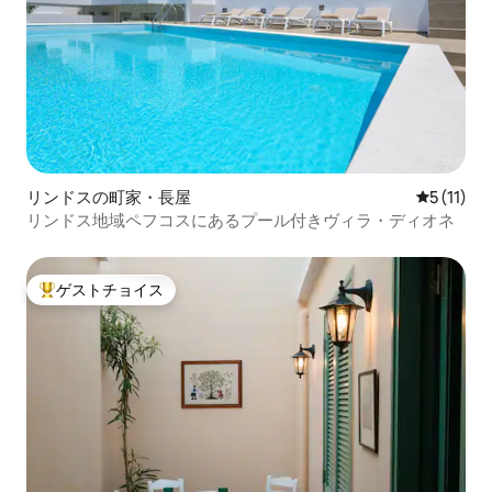
リンドスの町家・長屋
レビュー1
5 (11)
リンドス地域ペフコスにあるプール付きヴィラ・ディオネ
ゲストチョイス
大好評のゲストチョイスです。