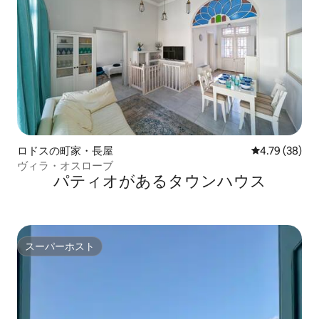
ロドスの町家・長屋
レビュー38件
4.79 (38)
ヴィラ・オスローブ
パティオがあるタウンハウス
スーパーホスト
スーパーホスト