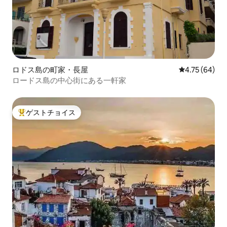
ロドス島の町家・長屋
レビュー64件
4.75 (64)
ロードス島の中心街にある一軒家
ゲストチョイス
大好評のゲストチョイスです。