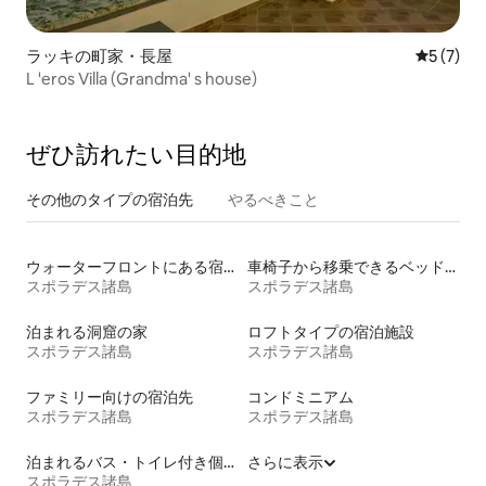
ラッキの町家・長屋
レビュー
5 (7)
L 'eros Villa (Grandma' s house)
ぜひ訪⁠れ⁠た⁠い目⁠的⁠地
その他のタ⁠イ⁠プ⁠の宿⁠泊⁠先
やるべきこと
ウォーターフロントにある宿泊施設
車椅子から移乗できるベッドがある宿泊施設
スポラデス諸島
スポラデス諸島
泊まれる洞窟の家
ロフトタイプの宿泊施設
スポラデス諸島
スポラデス諸島
ファミリー向けの宿泊先
コンドミニアム
スポラデス諸島
スポラデス諸島
泊まれるバス・トイレ付き個室
さらに表示
スポラデス諸島