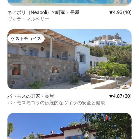
ネアポリ（Neapoli）の町家・長屋
レビュー40件
4.93 (40)
ヴィラ・マルベリー
ゲストチョイス
ゲストチョイス
パトモスの町家・長屋
レビュー30件
4.87 (30)
パトモス島コラの伝統的なヴィラの安全と健康