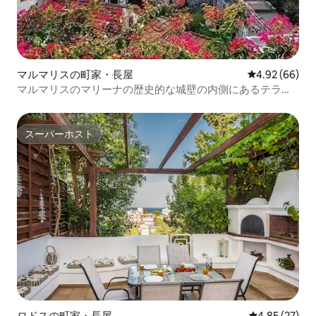
マルマリスの町家・長屋
レビュー66件
4.92 (66)
マルマリスのマリーナの歴史的な城壁の内側にあるテラス
付きの家
スーパーホスト
スーパーホスト
ロドスの町家・長屋
レビュー27件
4.85 (27)