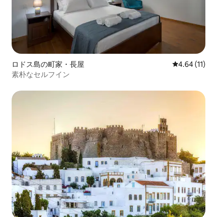
ロドス島の町家・長屋
レビュー11件
4.64 (11)
素朴なセルフイン