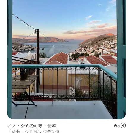
アノ・シミの町家・長屋
レビュー
5 (4)
「Vela」シミ島レジデンス