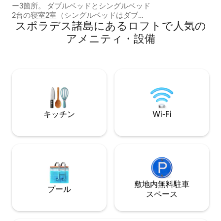
ー3箇所。 ダブルベッドとシングルベッド
あらゆる種類の要
2台の寝室2室（シングルベッドはダブル
ことに満足してい
スポラデス諸島にあるロフトで人気の
ベッドにすることも可能）、シャワー付
きの広々としたバスルーム、ダイニング
アメニティ・設備
ルーム、キッチン。海と山の景色。無料
WiFi、エアコン、駐車場完備。 ファリラ
キの街、ビーチ、バス停、バー、レスト
ランまで徒歩圏内。 近くには、一年を通
して営業する、品揃えの充実したスーパ
ーマーケットがあります。閑静なエリア
です。 レンタカー／バイク、薬局など、
すべてのサービスが近くにあります。
キッチン
Wi-Fi
敷地内無料駐⁠車
プール
ス⁠ペ⁠ー⁠ス