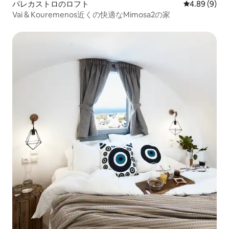
パレカストロのロフト
レビュー9件
4.89 (9)
Vai & Kouremenos近くの快適なMimosa2の家