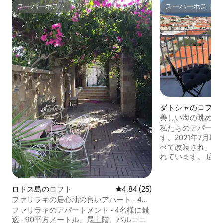
スーパーホスト
スーパーホスト
スーパーホスト
スーパーホスト
ダトシャのロフト
美しい海の眺めと
フト
私たちのアパート
す。2021年7月
べて改装され、考
れています。 広々とした寝室、設備の整
ったオープンキッ
ーム、バルコニー
設備の整ったキッ
ロドス島のロフト
レビュー25件、5つ星中4.84
4.84 (25)
きなように食べ物
ファリラキの居心地の良いアパート - 4名
とができます。 必要に応じて、ゲストか
様用
ファリラキのアパートメント - 4名様に最
らのリクエストに
適 - 90平方メートル、最上階、バルコニ
だければ幸いです。 私たちは、ゲス