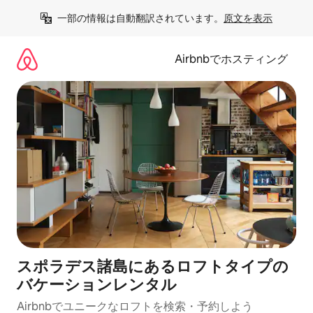
コ
一部の情報は自動翻訳されています。
原文を表示
ン
テ
ン
Airbnbでホスティング
ツ
に
ス
キ
ッ
プ
スポラデス諸島にあるロフトタイプの
バケーションレンタル
Airbnbでユニークなロフトを検索・予約しよう