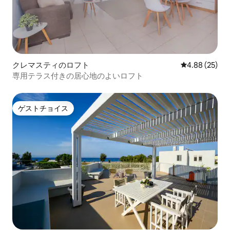
クレマスティのロフト
レビュー25件
4.88 (25)
専用テラス付きの居心地のよいロフト
ゲストチョイス
ゲストチョイス