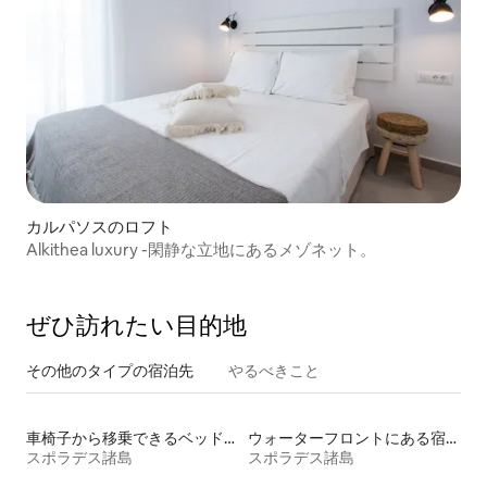
カルパソスのロフト
Alkithea luxury -閑静な立地にあるメゾネット。
ぜひ訪⁠れ⁠た⁠い目⁠的⁠地
その他のタ⁠イ⁠プ⁠の宿⁠泊⁠先
やるべきこと
車椅子から移乗できるベッドがある宿泊施設
ウォーターフロントにある宿泊施設
スポラデス諸島
スポラデス諸島