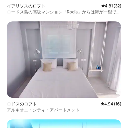
イアリソスのロフト
レビュー32件
4.81 (32)
ロードス島の高級マンション「Rodia」からは海が一望でき
ます
ロドスのロフト
レビュー16件
4.94 (16)
アルキオニ・シティ・アパートメント