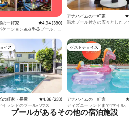
中4.95つ星の平均評価
アナハイムの一軒家
レ
温水プール付きの広々としたフ
郡の一軒家
レビュー380件、5つ星中4.94つ星の平均評価
4.94 (380)
ホーム
バケーション🌊⛳️🏓🕹プール、ゴ
ームセンターなど！
ョイス
ゲストチョイス
ョイス
ゲストチョイス
4.85つ星の平均評価
ズの町家・長屋
レビュー233件、5つ星中4.88つ星の平均評価
4.88 (233)
アナハイムの一軒家
アイランドのプールハウス
ディズニーランドまで1マイル
プールがあるその他の宿泊施設
ゲームルーム