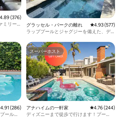
ビュー376件、5つ星中4.89つ星の平均評価
4.89 (376)
ァミリー
グラッセル・パークの離れ
レビュー577件、5つ星
4.93 (577)
ラッププールとジャグジーを備えた、デ
ザイナーの夢のオアシス
スーパーホスト
スーパーホスト
レビュー286件、5つ星中4.91つ星の平均評価
4.91 (286)
アナハイムの一軒家
レビュー244件、5つ星
4.76 (244)
、プールと
ディズニーまで徒歩で行けます！プー
ル、スパ、ゲームルーム