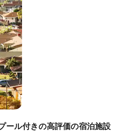
とができます。
⁠き⁠の高⁠評⁠価⁠の宿⁠泊⁠施⁠設