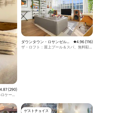
ダウンタウン・ロサンゼルス
レビュー116件、5つ星
4.96 (116)
のコンドミニアム
ザ・ロフト：屋上プール＆スパ、無料駐
車場、DTLA
ビュー290件、5つ星中4.87つ星の平均評価
4.87 (290)
らしいロケーシ
ゲストチョイス
ゲストチョイス