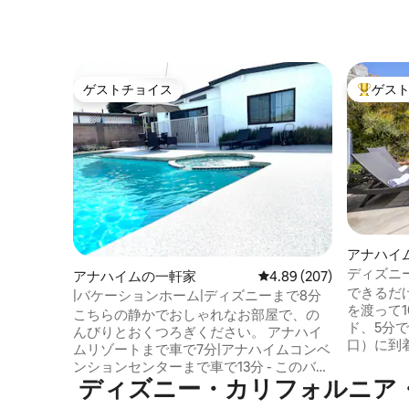
ゲストチョイス
ゲス
ゲストチョイス
大好評の
アナハイ
ディズニ
アナハイムの一軒家
レビュー207件、5つ星中
4.89 (207)
で徒歩1
できるだ
|バケーションホーム|ディズニーまで8分
ーム
を渡って1
こちらの静かでおしゃれなお部屋で、の
ド、5分
んびりとおくつろぎください。 アナハイ
口）に到着します。
ムリゾートまで車で7分|アナハイムコンベ
アナハイ
ンションセンターまで車で13分 - このバケ
魅力から
ディズニー・カリフォルニア・アドベ
ーションホームは、ディズニーランドや
まぐれな
ナッツベリーファームなど、アナハイム