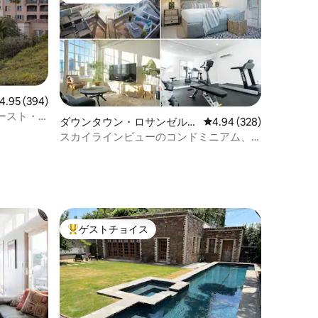
ビュー394件、5つ星中4.95つ星の平均評価
4.95 (394)
ースト・
ダウンタウン・ロサンゼルス
レビュー328件、5つ星
4.94 (328)
のコンドミニアム
スカイラインビューのコンドミニアム、
無料駐車場、ジャグジー
ゲストチョイス
大好評のゲストチョイスです。