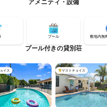
ア⁠メ⁠ニ⁠テ⁠ィ・設⁠備
い！不思議の国のアリスの魔法
こともできます。 楽しい一日の
れた、この広々とした魅力的な
き火台、家族で映画を楽しむた
ルのバケーションホームは、公
なテレビ、フーズボール、キッ
ベンションセンターで楽しい1日
理道具がある家に帰ってください
た後、リラックスできる隠れ家
ターベッドルームには、温度調
いるあらゆる年齢のゲストに楽
カリフォルニアキングサイズの
を提供します。
アベッドがあります。
i
プール
敷地内無料駐
プール付きの貸別荘
ョイス
ゲストチョイス
ョイス
大好評のゲストチョイスです。