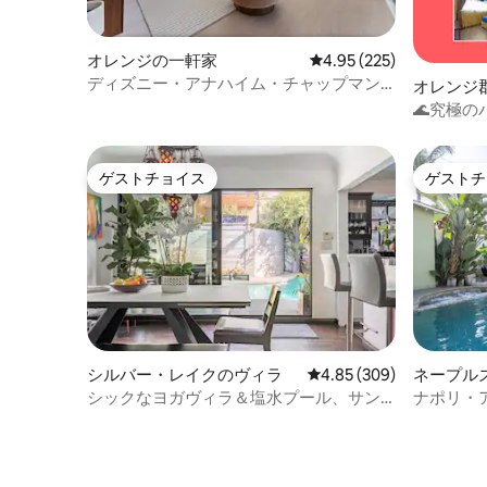
オレンジの一軒家
レビュー225件、5つ星
4.95 (225)
ディズニー・アナハイム・チャップマンU
オレンジ
のミッドモッドプールハウス
🌊究極の
ルフ、ゲ
ゲストチョイス
ゲストチ
ゲストチョイス
ゲストチ
シルバー・レイクのヴィラ
レビュー309件、5つ星中
4.85 (309)
ネープル
シックなヨガヴィラ＆塩水プール、サン
ナポリ・
セットジャンクション、シルバーレイ
ク。