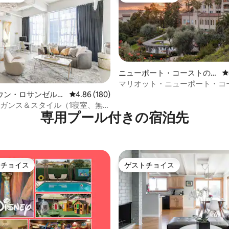
中4.87つ星の平均評価
ニューポート・コーストのコ
レ
ンドミニアム
マリオット・ニューポート・コ
ヴィラズの2寝室
ウン・ロサンゼルス
レビュー180件、5つ星中4.86つ星の平均評価
4.86 (180)
ミニアム
レガンス＆スタイル（1寝室、無料
専用プール付きの宿泊先
プール）
トチョイス
ゲストチョイス
ゲストチョイスです。
ゲストチョイス