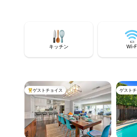
てくださ
の人気アトラクションに近く、便利で
に触発さ
す。 - 家族と一緒にくつろいでリラックス
バハプー
するために必要なものがすべて揃ってい
園やコン
ます。 食料品店やレストランにとても近
を過ごし
いです。 パーティーは禁止です！近所の
を探して
住人の一人は警察官です！ - ジャグジーの
しい休息
みご利用可能です。3時間ごとに50ドルが
請求されます。
キッチン
Wi-F
ゲストチョイス
ゲストチ
大好評のゲストチョイスです。
ゲストチ