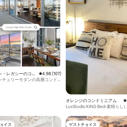
中4.98つ星の平均評価
ン・レガシーのコン
レビュー107件、5つ星中4.98つ星の平均評価
4.98 (107)
ム
ンチュリーモダンの高層コンド
| 街の眺望
オレンジのコンドミニアム
レ
LuxStudio KiNG Bed•素晴
ョン•ジム24時間営業
ョイス
ゲストチョイス
ョイス
ゲストチョイス