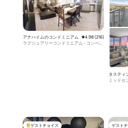
アナハイムのコンドミニアム
レビュー216件、5つ星
4.98 (216)
ラグジュアリーコンドミニアム - コンベン
ション＆ディズニーまで車で10分
タスティ
ドミニア
ミッドセ
ミニアム 
ゲストチョイス
ゲストチ
大好評のゲストチョイスです。
ゲストチ