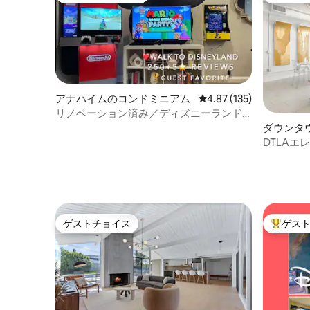
アナハイムのコンドミニアム
レビュー135件、5つ星
4.87 (135)
リノベーション済み／ディズニーランド
まで徒歩2分／トイストーリーをテーマに
ダウンタ
／エアコン／プール
のコンド
DTLAエ
駐車場、
ゲストチョイス
ゲス
ゲストチョイス
大好評の