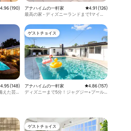
レビュー190件、5つ星中4.96つ星の平均評価
4.96 (190)
アナハイムの一軒家
レビュー126件、5つ星
4.91 (126)
最高の家 - ディズニーランドまで1マイ
ル。プール＆ジャグジー
ゲストチョイス
ゲストチョイス
レビュー148件、5つ星中4.95つ星の平均評価
4.95 (148)
アナハイムの一軒家
レビュー157件、5つ星
4.86 (157)
備えた芸
ディズニーまで5分！ジャグジー+プール
+シアター+ゲームルーム
ゲストチョイス
ゲストチョイス