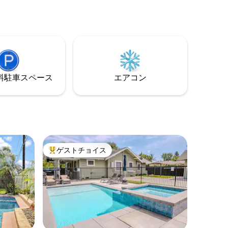
後は、焚
室。ディズニーランドまで1.4マイルで
めの大き
す。ソーラー式温水プールで一年中屋外
チンの調
の日差しを楽しめ、隣にはソファとラウ
。 マス
ンジチェアのあるパティオがあります。
節可能な
ご家族やお友達とBBQ、屋外ダイニング
テンピュ
テーブル、ファイヤーピットで楽しんだ
り、ゲームルームで楽しんだりするのに
最適です。
⁠車ス⁠ペ⁠ー⁠ス
エアコン
ゲストチョイス
大好評のゲストチョイスです。