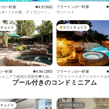
フラートンの一軒家
4.98つ星の平均評価
ナの一軒家
レビュー166件、5つ星中4.9つ星の平均評価
4.9 (166)
サンハット
た4ベッドの家、ディズニー／コ
ョンセンターまで10分
トチョイス
ゲストチョイス
ゲストチョイスです。
大好評のゲストチョイスです。
4.88つ星の平均評価
の一軒家
レビュー285件、5つ星中4.96つ星の平均評価
4.96 (285)
フラートンの一軒家
ォルニアで南国の雰囲気❤️を味
プライベートオアシスヤードを
プール付きのコンドミニアム
術的なリゾートプールホーム
トチョイス
スーパーホスト
ゲストチョイスです。
スーパーホスト