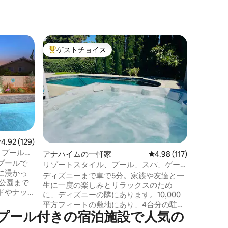
オレンジ
ゲストチョイス
ゲス
大好評のゲストチョイスです。
大好評
ディズニ
楽しめる
ディズニ
うこそ！ ディズニー、ショップ、レスト
ランから
ドルーム
して、遊
温水プラ
ロフト、
実したキ
レビュー129件、5つ星中4.92つ星の平均評価
4.92 (129)
ワークス
、プール、
アナハイムの一軒家
レビュー117件、5つ星
4.98 (117)
家族連れ
チ
プールで
最適です。 静かなエリアと、ス
リゾートスタイル、プール、スパ、ゲー
に浸かっ
リーな休
ムルーム、ディズニーまで5分
ディズニーまで車で5分。家族や友達と一
公園まで
ンがゲス
生に一度の楽しみとリラックスのため
ドやナッ
に、ディズニーの隣にあります。10,000
す。 ビ
平方フィートの敷地にあり、4台分の駐車
スコースト
⁠き⁠の宿⁠泊⁠施⁠設⁠で人⁠気⁠の
スペースがあります。寝室3室、オフィス1
だりする
室、バスルーム3室、スイートルーム2