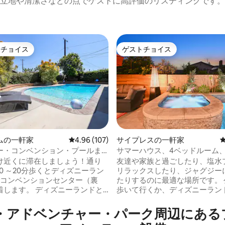
立地や清潔さなどの点でゲストに高評価のリスティングです。
トチョイス
ゲストチョイス
ゲストチョイスです。
ゲストチョイス
ムの一軒家
レビュー107件、5つ星中4.96つ星の平均評価
4.96 (107)
サイプレスの一軒家
ー・コンベンション・プールま
サマーハウス、4ベッドルーム
4.89つ星の平均評価
5分〜ファイヤーピット〜ゲームル
ディズニーランド、ノッツ ビー
け近くに滞在しましょう！通り
友達や家族と過ごしたり、塩水
0 ～20分歩くとディズニーラン
リラックスしたり、ジャグジー
でコンベンションセンター（裏
たりするのに最適な場所です。 
 ディズニーランドと
歩いて行くか、ディズニーラン
ム・コンベンションセンターの
ツベリーファームまで車ですぐで
わずか数歩の、あなた自身の気
ーチで1日を過ごしたり、サウ
ンチャー・パーク周⁠辺⁠にあ⁠るプ⁠ー⁠ル⁠付
ワンダーランドに足を踏み入れ
プラザでショッピングを楽しん