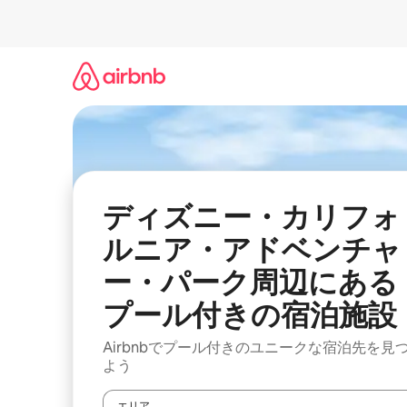
コ
ン
テ
ン
ツ
に
ス
キ
ッ
プ
ディズニー・カリフォ
ルニア・アドベンチャ
ー・パーク周辺にある
プール付きの宿泊施設
Airbnbでプール付きのユニークな宿泊先を見
よう
エリア