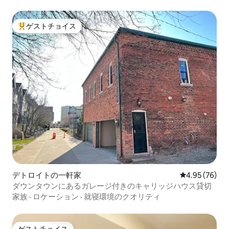
ゲストチョイス
大好評のゲストチョイスです。
デトロイトの一軒家
レビュー76件
4.95 (76)
ダウンタウンにあるガレージ付きのキャリッジハウス貸切
家族
·
ロケーション
·
就寝環境のクオリティ
ゲストチョイス