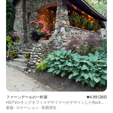
ファーンデールの一軒家
レビュー265件
4.99 (265)
HGTVのキングオフィスデザイナーがデザインしたRock
House Detroit
家族
·
ロケーション
·
長期滞在