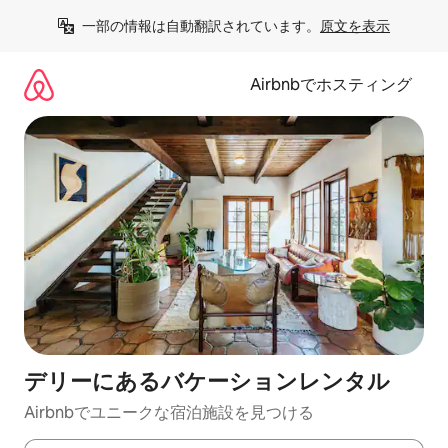
コ
一部の情報は自動翻訳されています。
原文を表示
ン
テ
ン
Airbnbでホスティング
ツ
に
ス
キ
ッ
プ
デリーにあるバケーションレンタル
Airbnbでユニークな宿泊施設を見つける