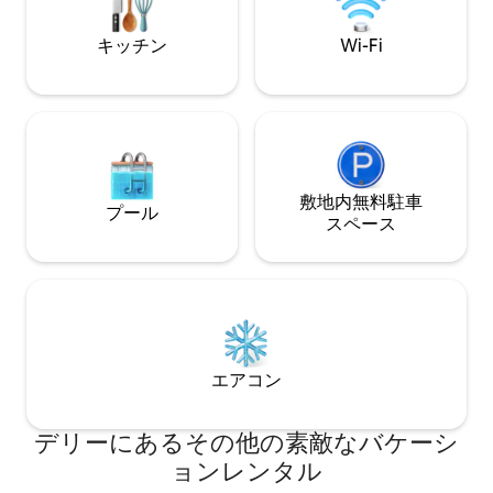
ー
couples & friends for a refreshing
escape from city life.
キッチン
Wi-Fi
敷地内無料駐⁠車
プール
ス⁠ペ⁠ー⁠ス
エアコン
デリーにあるその他の素敵なバケーシ
ョンレンタル