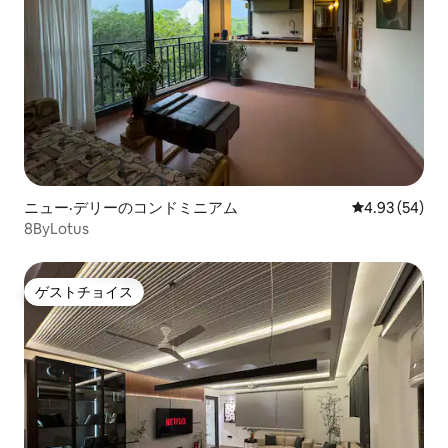
ニュー·デリーのコンドミニアム
レビュー54件
4.93 (54)
8ByLotus
ゲストチョイス
ゲストチョイス