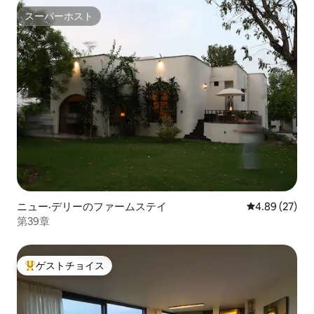
スーパーホスト
スーパーホスト
ニュー·デリーのファームステイ
レビュー27件
4.89 (27)
第39章
ゲストチョイス
大好評のゲストチョイスです。