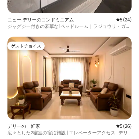
ニュー·デリーのコンドミニアム
レビュー2
5 (24)
ジャグジー付きの豪華な1ベッドルーム｜ラジョウリ・ガー
デン｜ニューデリー
ゲストチョイス
ゲストチョイス
デリーの一軒家
レビュー2
5 (26)
広々とした2寝室の宿泊施設 | エレベーターアクセス | デリ
ー中心部