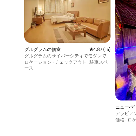
グルグラムの個室
レビュー15件、5つ星中
4.87 (15)
グルグラムのサイバーシティでモダンで
快適な滞在
ロケーション
·
チェックアウト
·
駐車スペ
ース
ニュー·
アラビアン
庭園、プ
価格
·
ロ