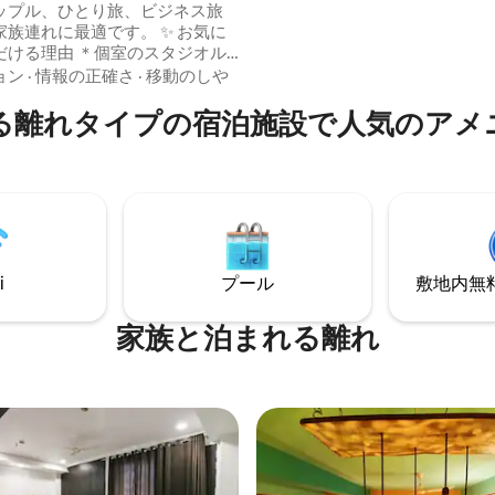
ップル、ひとり旅、ビジネス旅
めに外出する必要はありません。 カッ
連れに最適です。 ✨ お気に
ル、ひとり旅、短期のシティブ
だける理由 ＊個室のスタジオル
ぴったりです。快適さ、便利さ
リラックスできる専用プライベート
ョン
·
情報の正確さ
·
移動のしや
Taurusで待っています！
*お茶、コーヒー用のプライベート
る離れタイプの宿泊施設で人気のアメ
 * エレベーターアクセス * 専用
き * エアコン、Wi - Fi、テレ
オとパントリー付きテラスのプ
をお楽しみいただけます。 中
置し、チャンドニ・チョーク、
バーグへのアクセスが簡単で、
もアクセスできます。
i
プール
敷地内無料駐
家族と泊まれる離れ