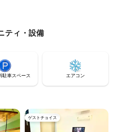
か？私たちの家庭料理人は、あなたのカ
プ
スタマイズされた食事を世話することさ
レイクに
えできます。 グループパーティーでも、
、魅力が
Netflixでも、リラックスできます 私たち
は、最も快適なソファと家庭用ボードゲ
ームを備えたスペースを提供していま
ニティ・設備
す。
⁠車ス⁠ペ⁠ー⁠ス
エアコン
ゲストチョイス
ゲストチョイス