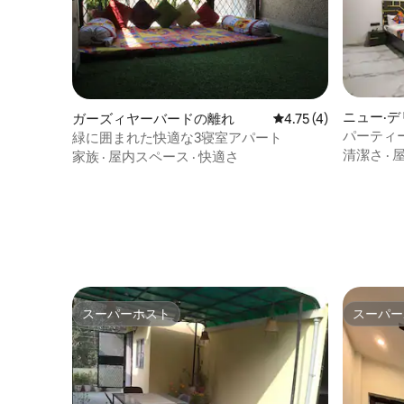
ニュー·
ガーズィヤーバードの離れ
レビュー4件、5つ星中
4.75 (4)
パーティ
緑に囲まれた快適な3寝室アパート
アンビエ
清潔さ
·
家族
·
屋内スペース
·
快適さ
スーパーホスト
スーパー
スーパーホスト
スーパー