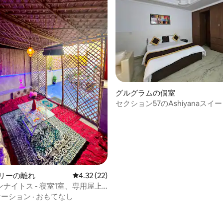
4.87つ星の平均評価
グルグラムの個室
セクション57のAshiyanaスイ
ム。
デリーの離れ
レビュー22件、5つ星中4.32つ星の平均評価
4.32 (22)
ナイトス - 寝室1室、専用屋上
レイステーション
ケーション
·
おもてなし