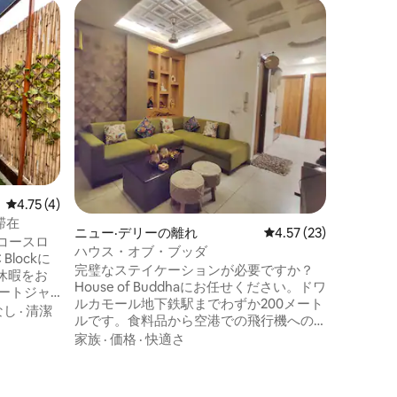
ニュー·
スーパ
スーパ
安全でイ
スルーム
ピークシ
になりま
の近くに
地サイニ
ーのこの
家族
·
価
アで、比
い。オー
イタリア
具、広々
レビュー4件、5つ星中4.75つ星の平均評価
4.75 (4)
コニー。
スルーム
い滞在
ニュー·デリーの離れ
レビュー23件、5つ星
4.57 (23)
たモジュ
ルフコースロ
ハウス・オブ・ブッダ
ースでくつろ
Blockに
完璧なステイケーションが必要ですか？
広いお部
休暇をお
House of Buddhaにお任せください。ドワ
ルカモール地下鉄駅までわずか200メート
ロジェク
なし
·
清潔
ルです。食料品から空港での飛行機への
り、キャ
搭乗まで、すべて一度に手に入れること
家族
·
価格
·
快適さ
みながら
ができます。 人から離れて休みたいです
か？最高のバーベキューグリルで安らぎ
の食事を
をお届けします。 家族と過ごしたいです
食事のた