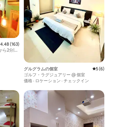
レビュー163件、5つ星中4.48つ星の平均評価
4.48 (163)
ら2分|キ
グルグラムの個室
レビュー6件、5
5 (6)
ゴルフ・ラグジュアリー @ 個室
価格
·
ロケーション
·
チェックイン