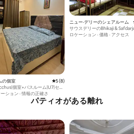
ニュー·デリーのシェアルーム
サウスデリーのBhikaji & Safda
4.72つ星の平均評価
あるドミトリーのベッド
ロケーション
·
価格
·
アクセス
ムの個室
レビュー8件、5つ星中5つ星の平均評価
5 (8)
Bacchus|個室+バスルーム|U7|セル
クイン
ケーション
·
情報の正確さ
パティオがある離れ