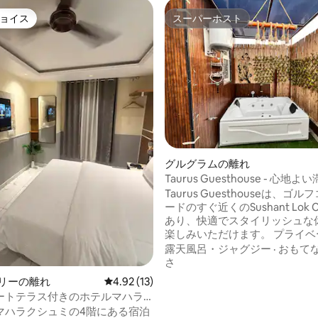
ョイス
スーパーホスト
ョイス
スーパーホスト
4.73つ星の平均評価
グルグラムの離れ
Taurus Guesthouse - 心地よ
Taurus Guesthouseは、ゴ
ードのすぐ近くのSushant Lok C 
あり、快適でスタイリッシュな
楽しみいただけます。 プライベートジャ
グジーでリラックスしたり、プ
露天風呂・ジャグジー
·
おもて
ターでお気に入りの映画を見た
さ
ノピーラウンジでコーヒーを飲
デリーの離れ
レビュー13件、5つ星中4.92つ星の平均評価
4.92 (13)
くつろいだりできます。 また、宿泊施設
ートテラス付きのホテルマハラ
内で新鮮なレストランスタイル
のスタジオ・スイート。
マハラクシュミの4階にある宿泊
提供していますので、おいしい