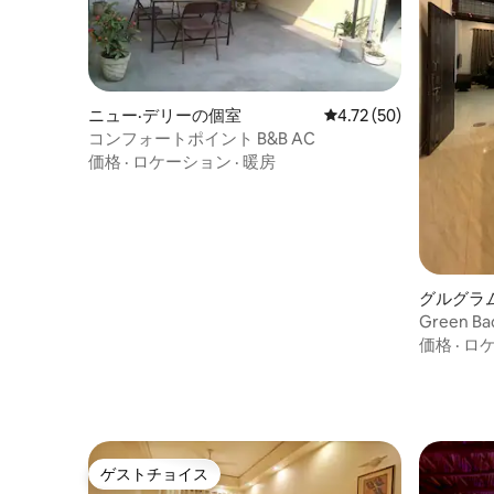
ニュー·デリーの個室
レビュー50件、5つ星中
4.72 (50)
コンフォートポイント B&B AC
価格
·
ロケーション
·
暖房
グルグラ
Green 
フチェッ
価格
·
ロ
ゲストチョイス
ゲストチョイス