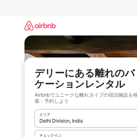
コ
ン
テ
ン
ツ
に
ス
キ
ッ
プ
デリーにある離れのバ
ケーションレンタル
Airbnbでユニークな離れタイプの宿泊施設を
索・予約しよう
エリア
検索結果が表示されたら、上下の矢印キーを使っ
チェックイン