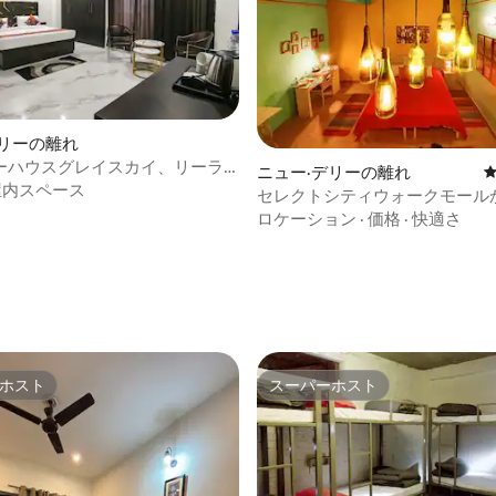
デリーの離れ
4.75つ星の平均評価
ーハウスグレイスカイ、リーラ
ニュー·デリーの離れ
ンスコンベンションの近く
屋内スペース
セレクトシティウォークモールか
ルキーネスト
ロケーション
·
価格
·
快適さ
ホスト
スーパーホスト
ホスト
スーパーホスト