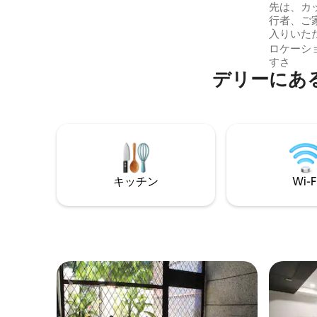
先は、カ
ン・アカデミーから1.3km。 - インド脊髄
行者、ご家族
損傷センターまで1.4キロ。 - バサント・
入りいた
クンジのDLFエンポリオ・モールまで
ーム * 
3km。 - フォーティス病院から4 km
ロケーシ
テラス 
すさ
デリーにあ
パントリー
バスルーム付
ビ 🏨 ホテル・マハラクシュミの一部 専用
のスタジ
ライバシー
心部に位
カロル・
メトロに
キッチン
Wi-F