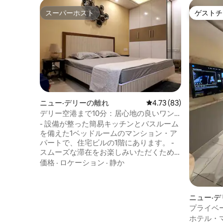
スーパーホスト
ゲストチ
スーパーホスト
ゲストチ
ニュー·デリーの離れ
レビュー83件、5つ星中
4.73 (83)
デリー空港まで10分：居心地の良いワン
ルーム
- 設備が整った簡易キッチンとバスルーム
を備えた1ベッドルームのマンション・ア
パートで、住宅ビルの1階にあります。 -
スムーズな滞在をお楽しみいただくため
に必要なアメニティ・設備がすべて揃っ
価格
·
ロケーション
·
静か
ています。 - 清潔なタオルとトイレタリ
ー。 - Wi-Fiと55インチテレビ（Netflix、
Amazon Prime、Hotstarなど利用可
ニュー·
能）。 - カップル歓迎です。 - ニューデリ
プライベ
ーのインディラ・ガンディー国際空港か
クシュミ
ホテル・
ら6km。 - インディアン・アビエーショ