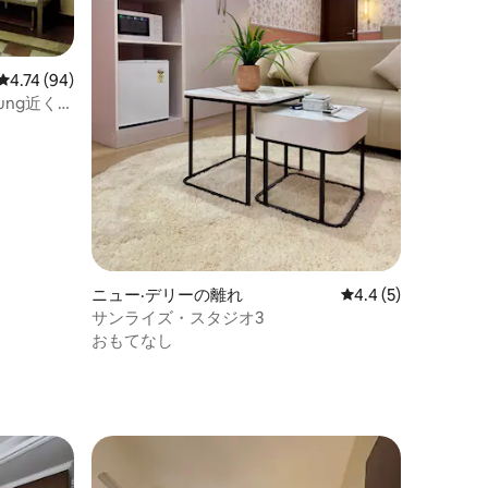
レビュー94件、5つ星中4.74つ星の平均評価
4.74 (94)
rjung近くに
ニュー·デリーの離れ
レビュー5件、5つ星
4.4 (5)
サンライズ・スタジオ3
おもてなし