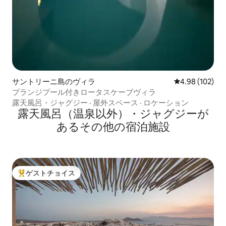
サントリーニ島のヴィラ
レビュー102件
4.98 (102)
プランジプール付きロータスケーブヴィラ
露天風呂・ジャグジー
·
屋外スペース
·
ロケーション
露天風呂（温泉以外）・ジャグジーが
あるその他の宿泊施設
ゲストチョイス
大好評のゲストチョイスです。