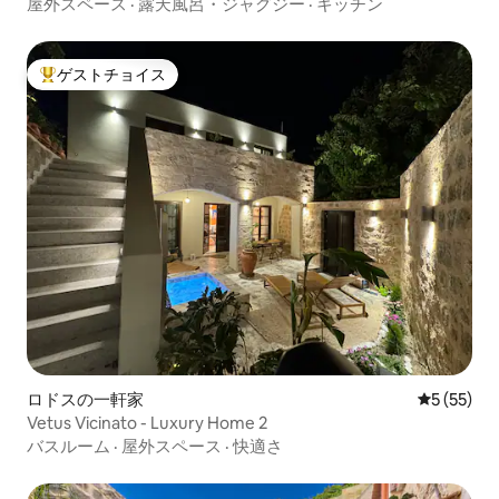
屋外スペース
·
露天風呂・ジャグジー
·
キッチン
ゲストチョイス
大好評のゲストチョイスです。
ロドスの一軒家
レビュー5
5 (55)
Vetus Vicinato - Luxury Home 2
バスルーム
·
屋外スペース
·
快適さ