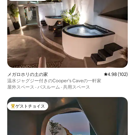
メガロホリの土の家
レビュー102件
4.98 (102)
温水ジャグジー付きのCooper's Caveの一軒家
屋外スペース
·
バスルーム
·
共用スペース
ゲストチョイス
大好評のゲストチョイスです。