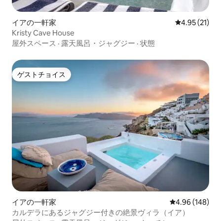
イアの一軒家
レビュー21件
4.95 (21)
Kristy Cave House
屋外スペース
·
露天風呂・ジャグジー
·
状態
ゲストチョイス
ゲストチョイス
イアの一軒家
レビュー148件
4.96 (148)
カルデラにあるジャグジー付きの絶景ヴィラ（イア）