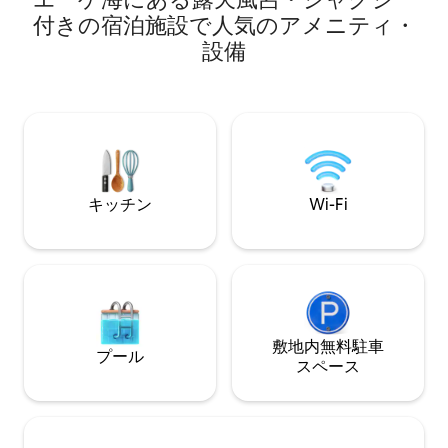
台、すべての家電が備わった新しいキッ
マシン、テレビ、冷
付きの宿泊施設で人気のアメニティ・
チンがあり、まるで自宅のように感じら
ドトラック、専用
れます。マスターベッドルームとバスル
設備
ベート温水ジャグ
ームもあります。2名様用のゲストルーム
景色を望む素敵な
をご用意できます。
広々としたリビン
キッチン
Wi-Fi
敷地内無料駐⁠車
プール
ス⁠ペ⁠ー⁠ス