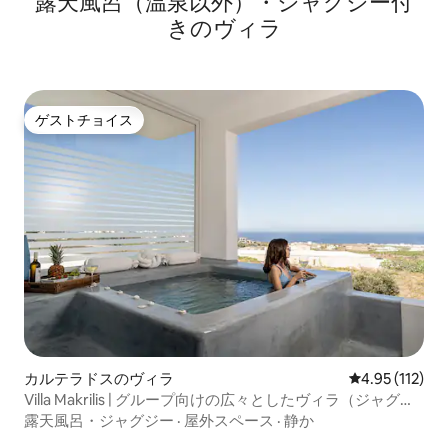
露天風呂（温泉以外）・ジャグジー付
きのヴィラ
ゲストチョイス
ゲストチョイス
カルテラドスのヴィラ
レビュー112
4.95 (112)
Villa Makrilis | グループ向けの広々としたヴィラ（ジャグジ
ー付き）
露天風呂・ジャグジー
·
屋外スペース
·
静か