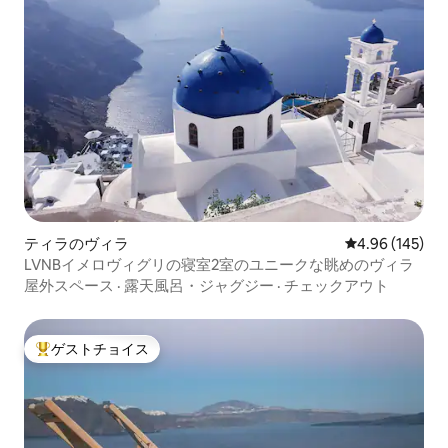
ティラのヴィラ
レビュー145件
4.96 (145)
LVNBイメロヴィグリの寝室2室のユニークな眺めのヴィラ
屋外スペース
·
露天風呂・ジャグジー
·
チェックアウト
ゲストチョイス
大好評のゲストチョイスです。