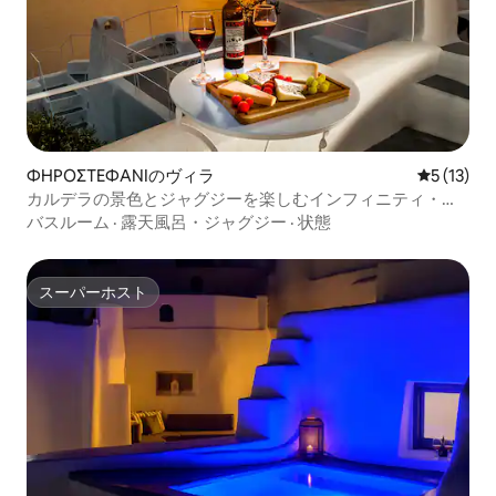
ΦΗΡΟΣΤΕΦΑΝΙのヴィラ
レビュー1
5 (13)
カルデラの景色とジャグジーを楽しむインフィニティ・モ
ーメント
バスルーム
·
露天風呂・ジャグジー
·
状態
スーパーホスト
スーパーホスト