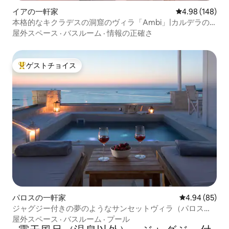
イアの一軒家
レビュー148件
4.98 (148)
本格的なキクラデスの洞窟のヴィラ「Ambi」|カルデラの
眺望
屋外スペース
·
バスルーム
·
情報の正確さ
ゲストチョイス
大好評のゲストチョイスです。
パロスの一軒家
レビュー85件
4.94 (85)
ジャグジー付きの夢のようなサンセットヴィラ（パロス
島）
屋外スペース
·
バスルーム
·
プール