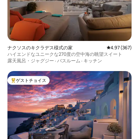
ナクソスのキクラデス様式の家
レビュー367件
4.97 (367)
ハイエンドなユニークな270度の空中海の眺望スイート
露天風呂・ジャグジー
·
バスルーム
·
キッチン
ゲストチョイス
大好評のゲストチョイスです。