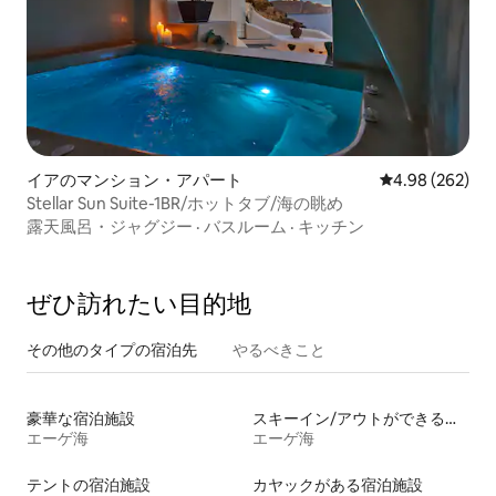
イアのマンション・アパート
レビュー262件
4.98 (262)
Stellar Sun Suite-1BR/ホットタブ/海の眺め
露天風呂・ジャグジー
·
バスルーム
·
キッチン
ぜひ訪⁠れ⁠た⁠い目⁠的⁠地
その他のタ⁠イ⁠プ⁠の宿⁠泊⁠先
やるべきこと
豪華な宿泊施設
スキーイン/アウトができる宿泊先
エーゲ海
エーゲ海
テントの宿泊施設
カヤックがある宿泊施設