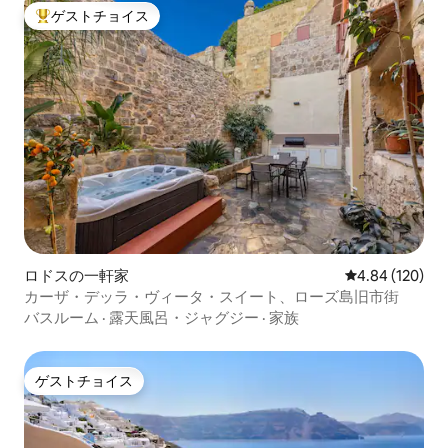
ゲストチョイス
大好評のゲストチョイスです。
ロドスの一軒家
レビュー120件
4.84 (120)
カーザ・デッラ・ヴィータ・スイート、ローズ島旧市街
バスルーム
·
露天風呂・ジャグジー
·
家族
ゲストチョイス
ゲストチョイス