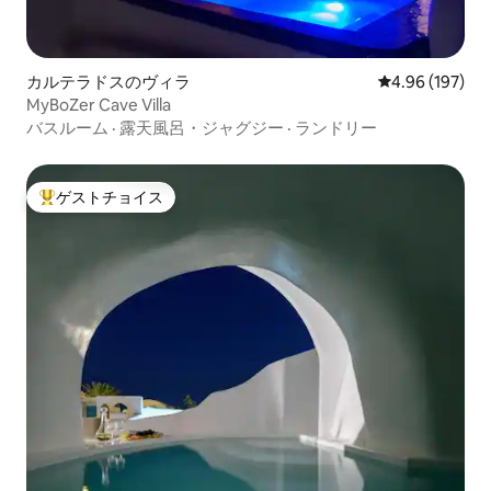
カルテラドスのヴィラ
レビュー197件
4.96 (197)
MyBoZer Cave Villa
バスルーム
·
露天風呂・ジャグジー
·
ランドリー
ゲストチョイス
大好評のゲストチョイスです。