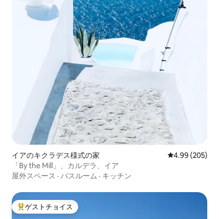
イアのキクラデス様式の家
レビュー205件
4.99 (205)
「By the Mill」、カルデラ、イア
屋外スペース
·
バスルーム
·
キッチン
ゲストチョイス
大好評のゲストチョイスです。