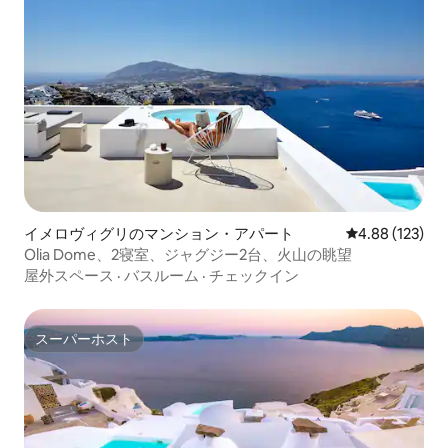
イメロヴィグリのマンション・アパート
レビュー123件
4.88 (123)
Olia Dome、2寝室、ジャグジー2台、火山の眺望
屋外スペース
·
バスルーム
·
チェックイン
スーパーホスト
スーパーホスト