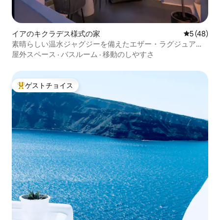
イアのキクラデス様式の家
レビュー4
5 (48)
素晴らしい温水ジャグジーを備えたエザー・ラグジュアリ
ースイート
屋外スペース
·
バスルーム
·
移動のしやすさ
ゲストチョイス
大好評のゲストチョイスです。