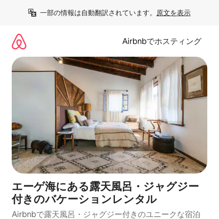
コ
一部の情報は自動翻訳されています。
原文を表示
ン
テ
ン
Airbnbでホスティング
ツ
に
ス
キ
ッ
プ
エーゲ海にある露天風呂・ジャグジー
付きのバケーションレンタル
Airbnbで露天風呂・ジャグジー付きのユニークな宿泊