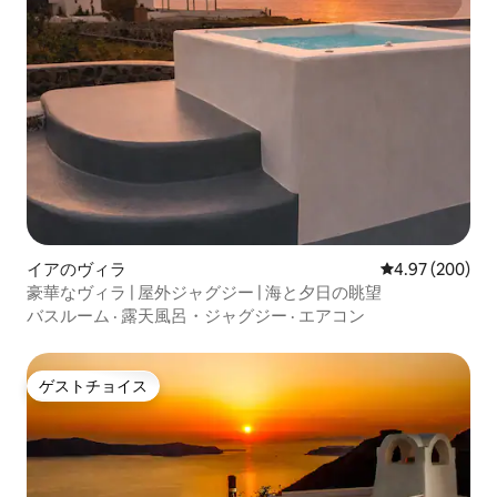
イアのヴィラ
レビュー200件
4.97 (200)
豪華なヴィラ | 屋外ジャグジー | 海と夕日の眺望
バスルーム
·
露天風呂・ジャグジー
·
エアコン
ゲストチョイス
ゲストチョイス