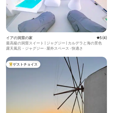
イアの洞窟の家
レビュー
5 (4)
最高級の洞窟スイート | ジャグジー | カルデラと海の景色
露天風呂・ジャグジー
·
屋外スペース
·
快適さ
ゲストチョイス
大好評のゲストチョイスです。