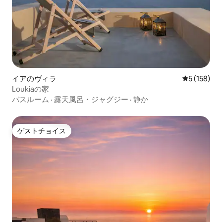
イアのヴィラ
レビュー15
5 (158)
Loukiaの家
バスルーム
·
露天風呂・ジャグジー
·
静か
ゲストチョイス
ゲストチョイス