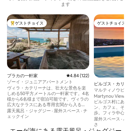
ます
ゲストチョイス
ゲストチョイス
大好評のゲストチョイスです。
ゲストチョイス
プラカの一軒家
レビュー122件、5つ星中4.84
4.84 (122)
ゾーイ・ジュニアアパートメント
ピルゴス・カリス
ヴィラ・カテリーナは、壮大な景色を楽
ヴィラ
マルティノウビュ
しめる50平方メートルの一軒家です。4名
Martynou View
様から6名様まで宿泊可能です。ヴィラの
ピルゴス村にある
広大なテラスにある専用玄関から入る
ン、カフェ、その
と、夕日と朝日を眺めながらランチ/ディ
露天風呂・ジャグジー
·
屋外スペース
·
チ
歩。フィラ中心部
ナーを楽しむことができます。設備が整
ェックイン
ら車でわずか10
屋外スペース
·
バ
っており、広々としたリビングルーム/シ
す。この物件には
さ
ッティングエリアにはシングルベッド2
エーゲ海にある露天風呂・ジャグジー
ム、ダブルベッド