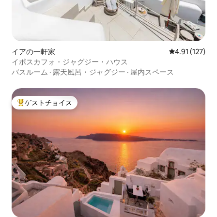
イアの一軒家
レビュー127
4.91 (127)
イポスカフォ・ジャグジー・ハウス
バスルーム
·
露天風呂・ジャグジー
·
屋内スペース
ゲストチョイス
大好評のゲストチョイスです。