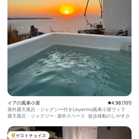
イアの風車小屋
レビュー101件
4.98 (101)
屋外露天風呂・ジャグジー付きLioyerma風車小屋ヴィラ
露天風呂・ジャグジー
·
屋外スペース
·
徒歩移動のしやすさ
ゲストチョイス
大好評のゲストチョイスです。