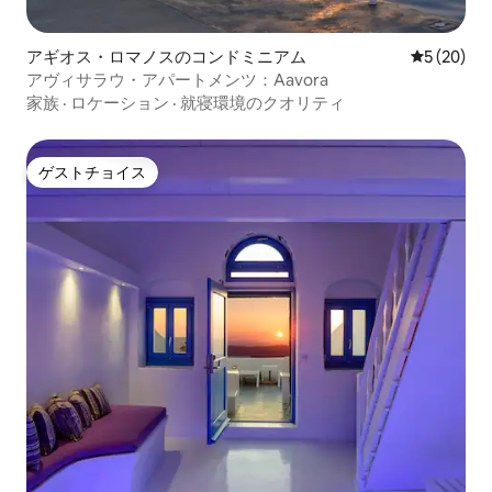
アギオス・ロマノスのコンドミニアム
レビュー2
5 (20)
アヴィサラウ・アパートメンツ：Aavora
家族
·
ロケーション
·
就寝環境のクオリティ
ゲストチョイス
ゲストチョイス