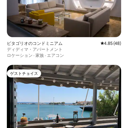
ピタゴリオのコンドミニアム
レビュー48件
4.85 (48)
ディディマ・アパートメント
ロケーション
·
家族
·
エアコン
ゲストチョイス
ゲストチョイス