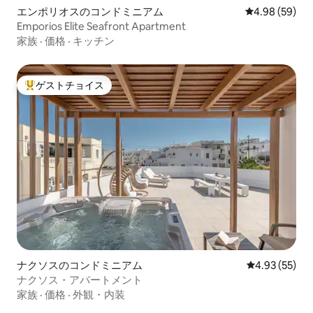
エンポリオスのコンドミニアム
レビュー59件
4.98 (59)
Emporios Elite Seafront Apartment
家族
·
価格
·
キッチン
ゲストチョイス
大好評のゲストチョイスです。
ナクソスのコンドミニアム
レビュー55件
4.93 (55)
ナクソス・アパートメント
家族
·
価格
·
外観・内装