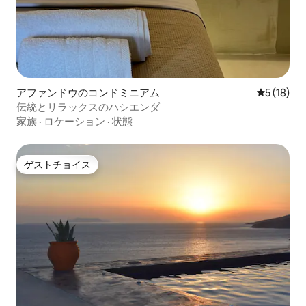
アファンドウのコンドミニアム
レビュー1
5 (18)
伝統とリラックスのハシエンダ
家族
·
ロケーション
·
状態
ゲストチョイス
ゲストチョイス