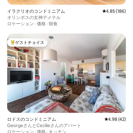
イラクリオのコンドミニアム
レビュー186件
4.85 (186)
オリンポスの女神デメテル
ロケーション
·
価格
·
朝食
ゲストチョイス
大好評のゲストチョイスです。
ロドスのコンドミニアム
レビュー42件
4.98 (42)
GeorgeさんとCecilieさんのアパート
ロケーション
·
価格
·
キッチン