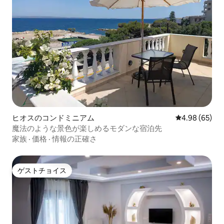
ヒオスのコンドミニアム
レビュー65件
4.98 (65)
魔法のような景色が楽しめるモダンな宿泊先
家族
·
価格
·
情報の正確さ
ゲストチョイス
ゲストチョイス