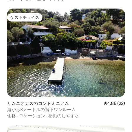
ゲストチョイス
ゲストチョイス
リムニオナスのコンドミニアム
レビュー22件
4.86 (22)
海から3メートルの階下ワンルーム
価格
·
ロケーション
·
移動のしやすさ