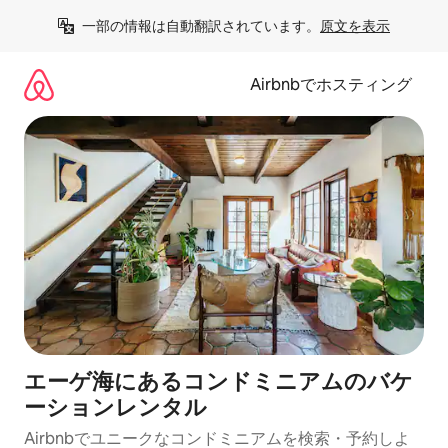
コ
一部の情報は自動翻訳されています。
原文を表示
ン
テ
ン
Airbnbでホスティング
ツ
に
ス
キ
ッ
プ
エーゲ海にあるコンドミニアムのバケ
ーションレンタル
Airbnbでユニークなコンドミニアムを検索・予約しよ