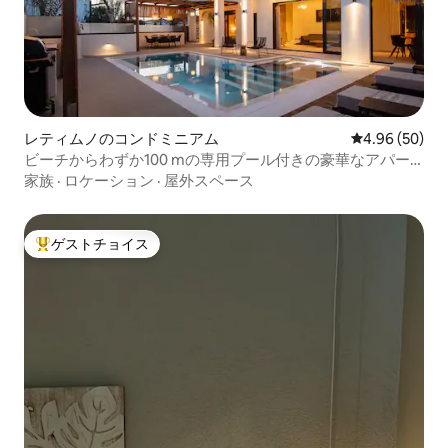
レティムノのコンドミニアム
レビュー50件
4.96 (50)
ビーチからわずか100 mの専用プール付きの豪華なアパー
ト！
家族
·
ロケーション
·
屋外スペース
ゲストチョイス
大好評のゲストチョイスです。