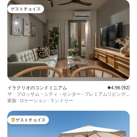
ゲストチョイス
ゲストチョイス
イラクリオのコンドミニアム
レビュー92件
4.96 (92)
ザ・ブロッサム・シティ・センター - プレミアムリビング
レジデンス
家族
·
ロケーション
·
ランドリー
ゲストチョイス
大好評のゲストチョイスです。