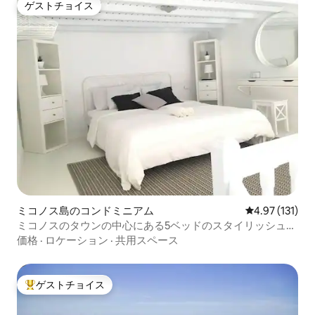
ゲストチョイス
ゲストチョイス
ミコノス島のコンドミニアム
レビュー131
4.97 (131)
ミコノスのタウンの中心にある5ベッドのスタイリッシュな
メゾネット
価格
·
ロケーション
·
共用スペース
ゲストチョイス
大好評のゲストチョイスです。