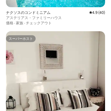
ナクソスのコンドミニアム
レビュー40
4.9 (40)
アステリアス・ファミリーハウス
価格
·
家族
·
チェックアウト
スーパーホスト
スーパーホスト