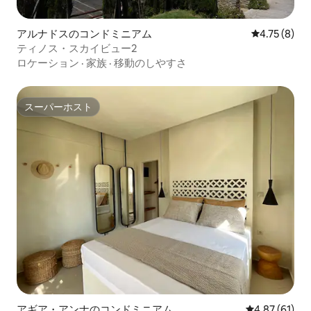
アルナドスのコンドミニアム
レビュー8件
4.75 (8)
ティノス・スカイビュー2
ロケーション
·
家族
·
移動のしやすさ
スーパーホスト
スーパーホスト
アギア・アンナのコンドミニアム
レビュー61件
4.87 (61)