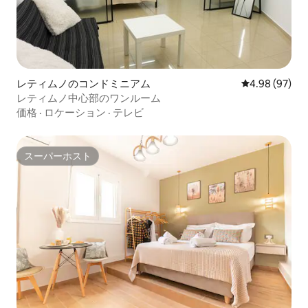
レティムノのコンドミニアム
レビュー97件
4.98 (97)
レティムノ中心部のワンルーム
価格
·
ロケーション
·
テレビ
スーパーホスト
スーパーホスト