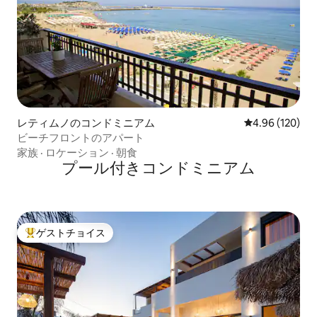
レティムノのコンドミニアム
レビュー120件
4.96 (120)
ビーチフロントのアパート
家族
·
ロケーション
·
朝食
プール付きコンドミニアム
ゲストチョイス
大好評のゲストチョイスです。