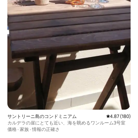
サントリーニ島のコンドミニアム
レビュー180件
4.87 (180)
カルデラの崖にとても近い、海を眺めるワンルーム3号室
価格
·
家族
·
情報の正確さ