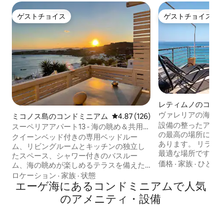
ゲストチョイス
ゲストチョイス
ゲストチョイス
ゲストチョイス
レティムノのコン
ヴァレリアの海を眺
ミコノス島のコンドミニアム
レビュー126件、5つ星中4.87
4.87 (126)
設備の整ったアパ
スーペリアアパート13 - 海の眺め＆共用プ
の最高の場所にあ
ール、バー、ジム
クイーンベッド付きの専用ベッドルー
あります。 リラックスしてくつろぐのに
ム、リビングルームとキッチンの独立し
最適な場所です。
たスペース、シャワー付きのバスルー
ットや地元のアト
価格
·
家族
·
ひとり
ム、海の眺めが楽しめるテラスを備えた
しょう。ここには
アパートです。 アパート複合施設内にあ
ロケーション
·
家族
·
状態
ります。 完璧な滞在に必要なものがすべ
ります。共用プール、カフェバー、屋外
エーゲ海にあるコンドミニアムで人気
て揃った自炊アパ
ミニジム、駐車場、パラダイスビーチま
のアメニティ・設備
は冷蔵庫、コンロ
で徒歩4分（バス停、水上タクシー、ミニ
冷凍庫、電子レン
マーケット、バー、レストラン）。 注
アパートはリラッ