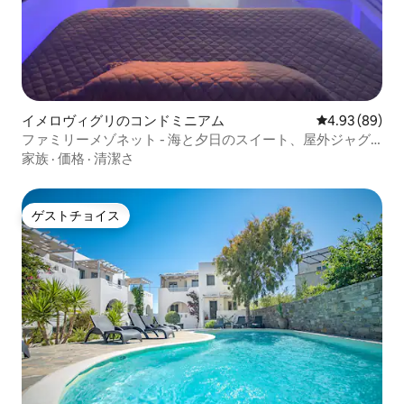
イメロヴィグリのコンドミニアム
レビュー89件
4.93 (89)
ファミリーメゾネット - 海と夕日のスイート、屋外ジャグ
ジー
家族
·
価格
·
清潔さ
ゲストチョイス
ゲストチョイス