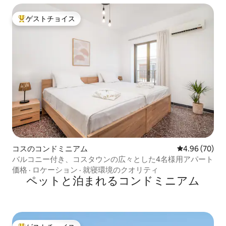
ゲストチョイス
大好評のゲストチョイスです。
コスのコンドミニアム
レビュー70件
4.96 (70)
バルコニー付き、コスタウンの広々とした4名様用アパート
価格
·
ロケーション
·
就寝環境のクオリティ
ペットと泊まれるコンドミニアム