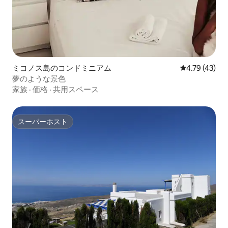
ミコノス島のコンドミニアム
レビュー43件
4.79 (43)
夢のような景色
家族
·
価格
·
共用スペース
スーパーホスト
スーパーホスト