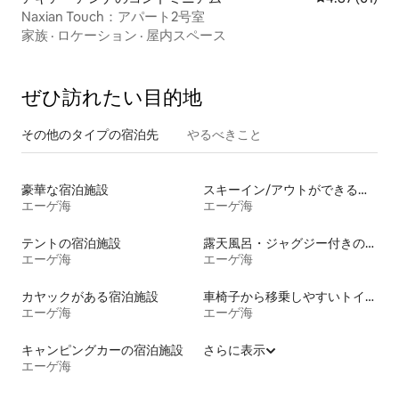
Naxian Touch：アパート2号室
家族
·
ロケーション
·
屋内スペース
ぜひ訪⁠れ⁠た⁠い目⁠的⁠地
その他のタ⁠イ⁠プ⁠の宿⁠泊⁠先
やるべきこと
豪華な宿泊施設
スキーイン/アウトができる宿泊先
エーゲ海
エーゲ海
テントの宿泊施設
露天風呂・ジャグジー付きの宿泊施設
エーゲ海
エーゲ海
カヤックがある宿泊施設
車椅子から移乗しやすいトイレ付きの宿泊施設
エーゲ海
エーゲ海
キャンピングカーの宿泊施設
さらに表示
エーゲ海