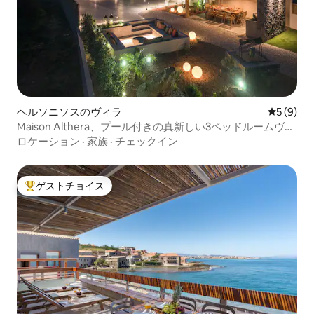
ヘルソニソスのヴィラ
レビュー
5 (9)
Maison Althera、プール付きの真新しい3ベッドルームヴィ
ラ
ロケーション
·
家族
·
チェックイン
ゲストチョイス
大好評のゲストチョイスです。