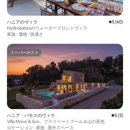
ハニアのヴィラ
レビュー4
5 (40)
Hydrobatesのウォーターフロントヴィラ
家族
·
価格
·
快適さ
スーパーホスト
スーパーホスト
ハニア・バモスのヴィラ
レビュー
5 (3)
Villa Moon & Sun、プライベートプール＆山の景色
ロケーション
·
家族
·
屋外スペース