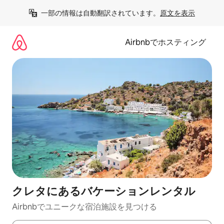
コ
一部の情報は自動翻訳されています。
原文を表示
ン
テ
ン
Airbnbでホスティング
ツ
に
ス
キ
ッ
プ
クレタにあるバケーションレンタル
Airbnbでユニークな宿泊施設を見つける