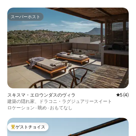
スーパーホスト
スーパーホスト
スキスマ・エロウンダスのヴィラ
レビュー
5 (4)
建築の隠れ家、ドラコニ・ラグジュアリースイート
ロケーション
·
眺め
·
おもてなし
ゲストチョイス
大好評のゲストチョイスです。