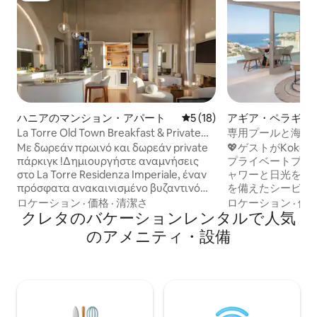
ハニアのマンション・アパート
レビュー18件、5つ星中5つ
5 (18)
アギア・ペラギア
La Torre Old Town Βreakfast & Private
専用プールと海の
Parking
ラ、ビーチまで40
Με δωρεάν πρωινό και δωρεάν private
💖ゲストがKokom
πάρκιγκ !Δημιουργήστε αναμνήσεις
プライベートプー
στο La Torre Residenza Imperiale, έναν
ャワーと日光を浴
πρόσφατα ανακαινισμένο βυζαντινό
を備えたシービュ
πύργο του 16ου αιώνα στο παλιό λιμάνι
ル。 •最高の海岸
ロケーション
·
価格
·
清潔さ
ロケーション
·
価
των Χανίων. Αφεθείτε στη χλιδή αυτής
クレタのバケーションレンタルで人気
やかなターコイズ
της εξαιρετικής οικίας, που κοσμείται
へのアクセスが便
のアメニティ・設備
από 3 πολυτελή υπνοδωμάτια με
ーチからわずか600
ιδιωτικά μπάνια και ένα τζακούζι. Με
続とエンターテイメ
προνομιακή τοποθεσία στην πλατεία
のWi-Fiと50イ
του παλιού λιμανιού, απολαύστε την
レビ。 •モダンな快
εκπληκτική θέα στα ενετικά τείχη και
られ、キングサイ
τον εμβληματικό Φάρο.
ソマシンを備えた