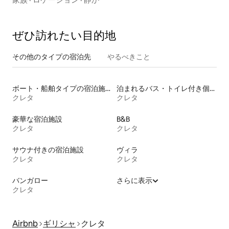
ぜひ訪⁠れ⁠た⁠い目⁠的⁠地
その他のタ⁠イ⁠プ⁠の宿⁠泊⁠先
やるべきこと
ボート・船舶タイプの宿泊施設
泊まれるバス・トイレ付き個室
クレタ
クレタ
豪華な宿泊施設
B&B
クレタ
クレタ
サウナ付きの宿泊施設
ヴィラ
クレタ
クレタ
バンガロー
さらに表示
クレタ
Airbnb
ギリシャ
クレタ