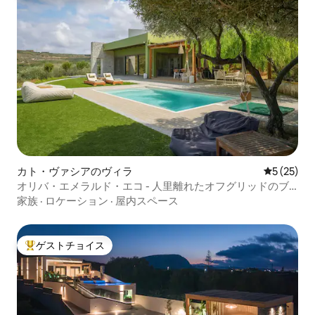
カト・ヴァシアのヴィラ
レビュー2
5 (25)
オリバ・エメラルド・エコ - 人里離れたオフグリッドのブ
ドウ園
家族
·
ロケーション
·
屋内スペース
ゲストチョイス
大好評のゲストチョイスです。