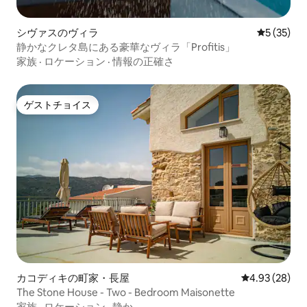
シヴァスのヴィラ
レビュー3
5 (35)
静かなクレタ島にある豪華なヴィラ「Profitis」
家族
·
ロケーション
·
情報の正確さ
ゲストチョイス
ゲストチョイス
カコディキの町家・長屋
レビュー28件
4.93 (28)
The Stone House - Two - Bedroom Maisonette
家族
·
ロケーション
·
静か