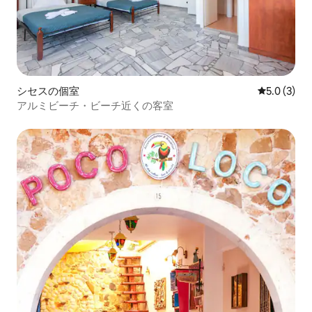
シセスの個室
レビュー3
5.0 (3)
アルミビーチ・ビーチ近くの客室