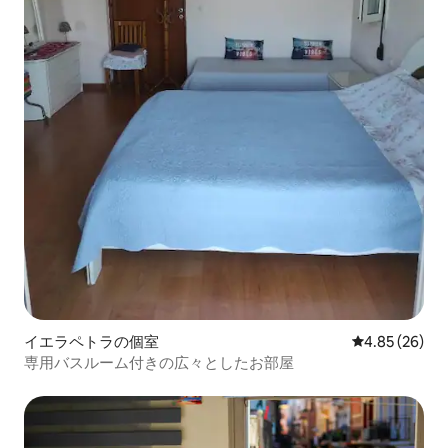
イエラペトラの個室
レビュー26件
4.85 (26)
専用バスルーム付きの広々としたお部屋