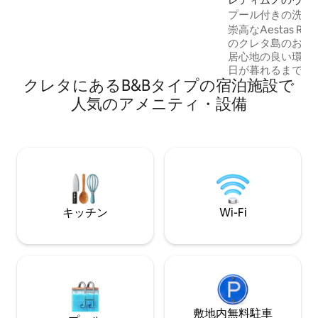
ロントオフィスデスクは、Kissamia
プール付きの洗練
Roomsから50メートルの姉妹宿泊施設
「Aestas Reside
崇高なAestas Re
「Revekka Rooms」にあります。 同性愛
のクレタ島のおも
者の方に優しい環境です。
居心地の良い環境
日が暮れるまで夏
クレタにあるB&Bタイプの宿泊施設で
お迎えします。ご
行に最適なこのエ
人気のアメニティ・設備
は、5つのスタイ
と3つのバスルー
メントと癒しのレ
30m²の専用スイ
ットバス（非加熱
練された夏の隠れ
をお楽しみいただ
キッチン
Wi-Fi
敷地内無料駐⁠車