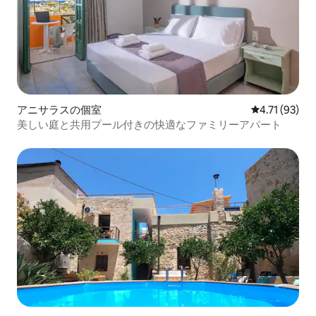
アニサラスの個室
レビュー93件
4.71 (93)
美しい庭と共用プール付きの快適なファミリーアパート