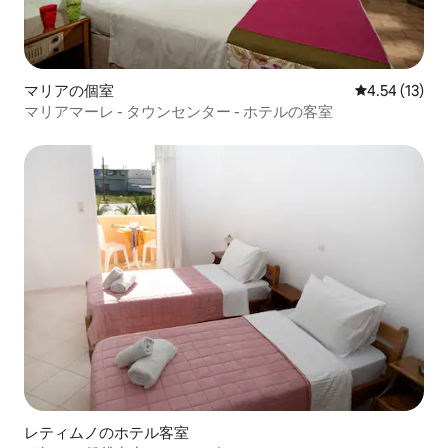
マリアの個室
レビュー13件
4.54 (13)
マリアマーレ - タウンセンター - ホテルの客室
レティムノのホテル客室