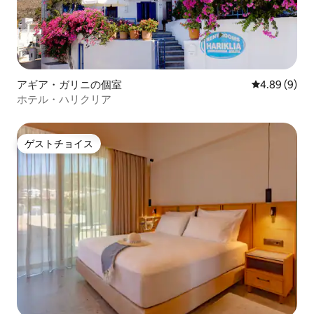
アギア・ガリニの個室
レビュー9件
4.89 (9)
ホテル・ハリクリア
ゲストチョイス
ゲストチョイス