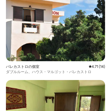
パレカストロの個室
レビュー14件
4.71 (14)
ダブルルーム、ハウス・マルゴット・パレカストロ