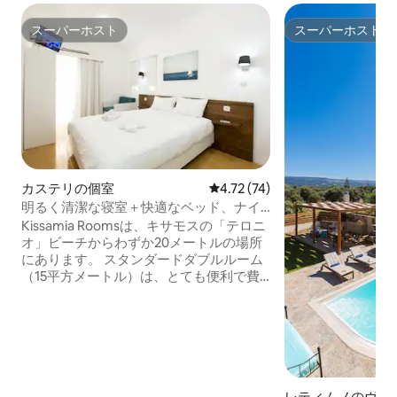
スーパーホスト
スーパーホスト
スーパーホスト
スーパーホスト
カステリの個室
レビュー74件、5つ星中4.72
4.72 (74)
明るく清潔な寝室＋快適なベッド、ナイ
トライフから2分
Kissamia Roomsは、キサモスの「テロニ
オ」ビーチからわずか20メートルの場所
にあります。 スタンダードダブルルーム
（15平方メートル）は、とても便利で費
用対効果が高く、大人2名様まで宿泊可能
です。 オプション（含まれていませ
ん）、新鮮で多様な朝食を€9.00で 1人あ
たり/1日、70メートル先のウォーターフ
ロントレストラン「The Cellar」でご利用
いただけます。 含まれていません：宿泊
税： 1ユニットあたり1日0.50ユーロ。 フ
レティムノのヴィ