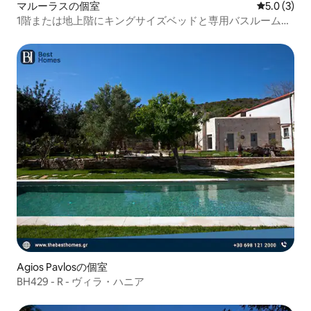
マルーラスの個室
レビュー3
5.0 (3)
1階または地上階にキングサイズベッドと専用バスルームが
あります
Agios Pavlosの個室
BH429 - R - ヴィラ・ハニア