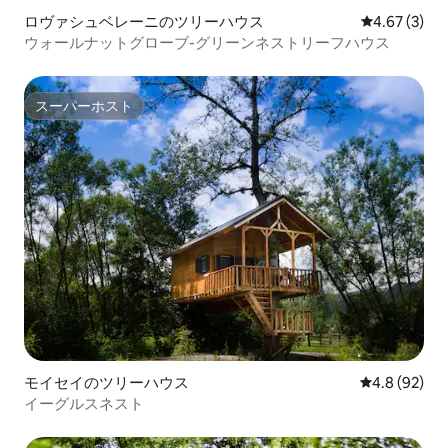
ロヴァシュベレーニのツリーハウス
レビュー3件
4.67 (3)
ウォールナットグローブ-グリーンネストリーフハウス
スーパーホスト
スーパーホスト
モイセイのツリーハウス
レビュー92
4.8 (92)
イーグルスネスト