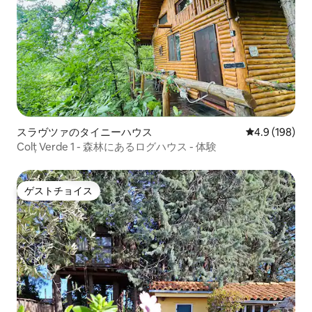
スラヴツァのタイニーハウス
レビュー198
4.9 (198)
Colț Verde 1 - 森林にあるログハウス - 体験
ゲストチョイス
ゲストチョイス