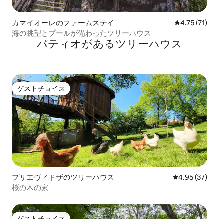
カマイオーレのファームステイ
レビュー71件
4.75 (71)
海の眺望とプールが備わったツリーハウス
パティオがあるツリーハウス
ゲストチョイス
ゲストチョイス
プリエヴィドザのツリーハウス
レビュー37件
4.95 (37)
桜の木の家
ゲストチョイス