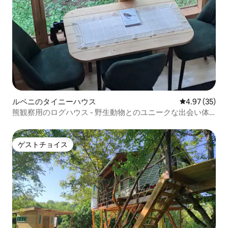
ルペニのタイニーハウス
レビュー35件
4.97 (35)
熊観察用のログハウス - 野生動物とのユニークな出会い体
験
ゲストチョイス
ゲストチョイス