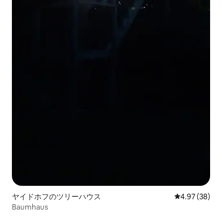
ヤイドホフのツリーハウス
レビュー38件
4.97 (38)
Baumhaus