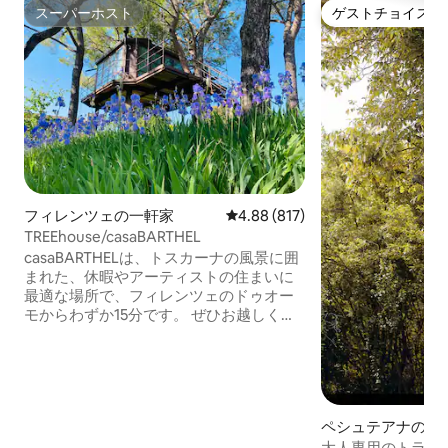
スーパーホスト
ゲストチョイス
スーパーホスト
ゲストチョイス
フィレンツェの一軒家
レビュー817件、5つ星中4.88
4.88 (817)
TREEhouse/casaBARTHEL
casaBARTHELは、トスカーナの風景に囲
まれた、休暇やアーティストの住まいに
最適な場所で、フィレンツェのドゥオー
モからわずか15分です。 ぜひお越しくだ
さい。オリーブの木、家庭菜園、私たち
の馬アストロ、そして私たちの家族の生
活様式をお楽しみください。仕事のリズ
ムから離れて。共用の中庭でのみWi-Fiを
提供することで、他の場所とつながるの
ペシュテアナのツ
をやめて、「今この場」を楽しむことを
ス
大人専用のトラン
お勧めします。 ただし、作業が必要な場