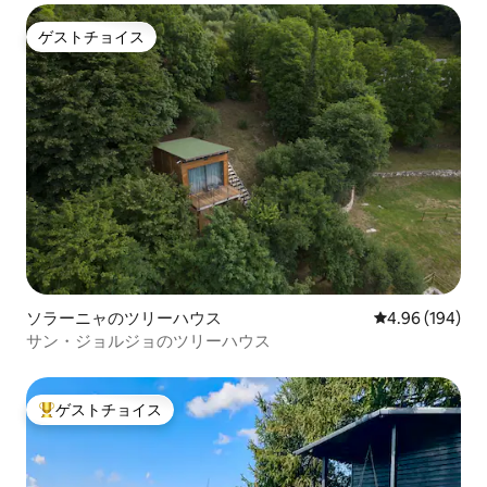
ゲストチョイス
ゲストチョイス
ソラーニャのツリーハウス
レビュー194件
4.96 (194)
サン・ジョルジョのツリーハウス
ゲストチョイス
大好評のゲストチョイスです。