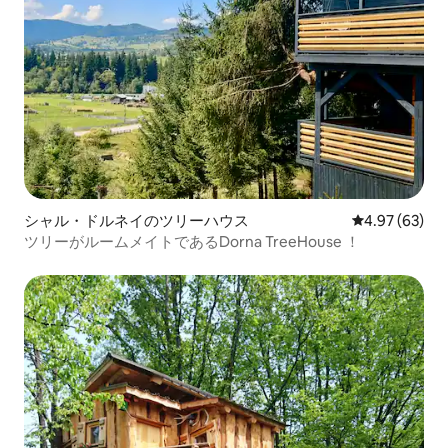
シャル・ドルネイのツリーハウス
レビュー63件
4.97 (63)
ツリーがルームメイトであるDorna TreeHouse ！