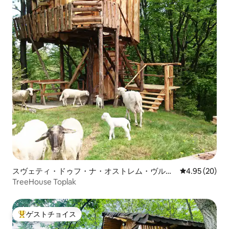
スヴェティ・ドゥフ・ナ・オストレム・ヴルフ
レビュー20件
4.95 (20)
のツリーハウス
TreeHouse Toplak
ゲストチョイス
大好評のゲストチョイスです。