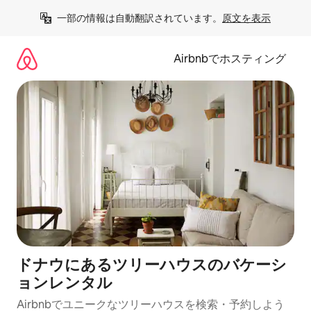
コ
一部の情報は自動翻訳されています。
原文を表示
ン
テ
ン
Airbnbでホスティング
ツ
に
ス
キ
ッ
プ
ドナウにあるツリーハウスのバケーシ
ョンレンタル
Airbnbでユニークなツリーハウスを検索・予約しよう