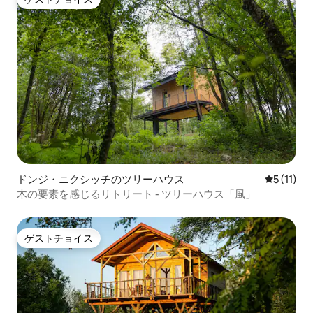
ゲストチョイス
ドンジ・ニクシッチのツリーハウス
レビュー1
5 (11)
木の要素を感じるリトリート - ツリーハウス「風」
ゲストチョイス
ゲストチョイス