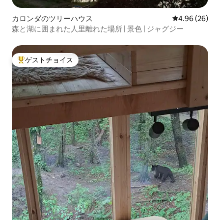
カロンダのツリーハウス
レビュー26件
4.96 (26)
森と湖に囲まれた人里離れた場所 | 景色 | ジャグジー
ゲストチョイス
大好評のゲストチョイスです。