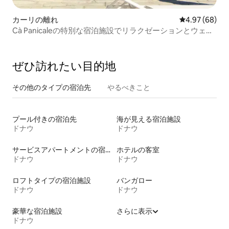
カーリの離れ
レビュー68件
4.97 (68)
Cà Panicaleの特別な宿泊施設でリラクゼーションとウェル
ネスを満喫
ぜひ訪⁠れ⁠た⁠い目⁠的⁠地
その他のタ⁠イ⁠プ⁠の宿⁠泊⁠先
やるべきこと
プール付きの宿泊先
海が見える宿泊施設
ドナウ
ドナウ
サービスアパートメントの宿泊施設
ホテルの客室
ドナウ
ドナウ
ロフトタイプの宿泊施設
バンガロー
ドナウ
ドナウ
豪華な宿泊施設
さらに表示
ドナウ