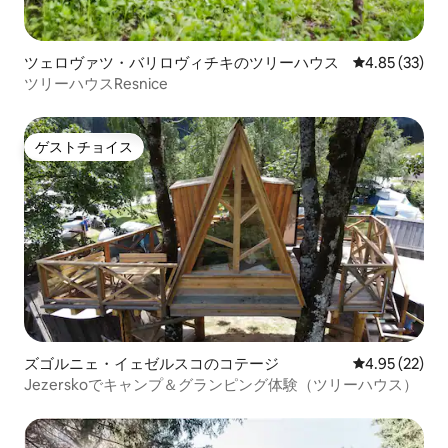
ツェロヴァツ・バリロヴィチキのツリーハウス
レビュー33件
4.85 (33)
ツリーハウスResnice
ゲストチョイス
ゲストチョイス
ズゴルニェ・イェゼルスコのコテージ
レビュー22件
4.95 (22)
Jezerskoでキャンプ＆グランピング体験（ツリーハウス）