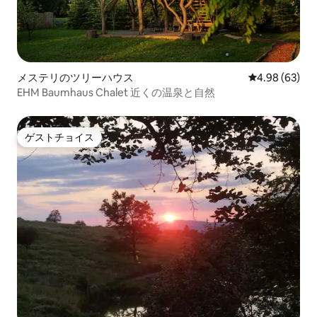
メステリのツリーハウス
レビュー63件
4.98 (63)
EHM Baumhaus Chalet 近くの温泉と自然
ゲストチョイス
ゲストチョイス