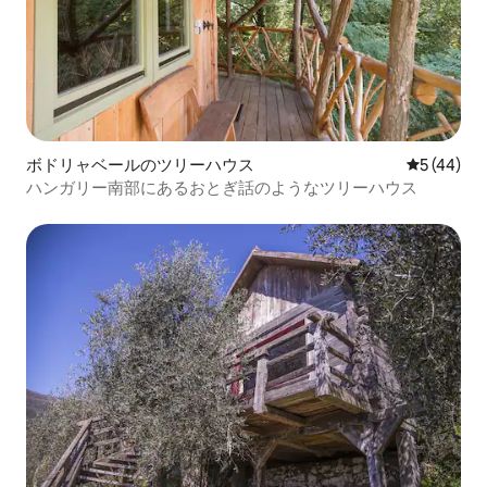
ボドリャベールのツリーハウス
レビュー4
5 (44)
ハンガリー南部にあるおとぎ話のようなツリーハウス