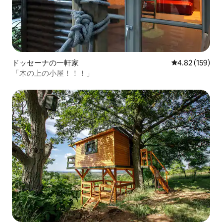
ドッセーナの一軒家
レビュー159件
4.82 (159)
「木の上の小屋！！！」