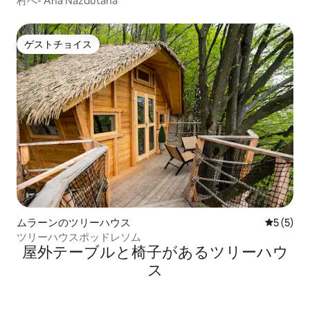
村へ- Ana Nazdutana
ゲストチョイス
ゲストチョイス
ムラーンのツリーハウス
レビュー
5 (5)
ツリーハウスポッドレソム
屋外テーブルと椅子があるツリーハウ
ス