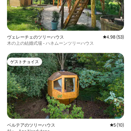
ヴェレーチェのツリーハウス
レビュー53件
4.98 (53)
木の上の結婚式場 - ハネムーンツリーハウス
ゲストチョイス
ゲストチョイス
ベルテアのツリーハウス
レビュー1
5 (10)