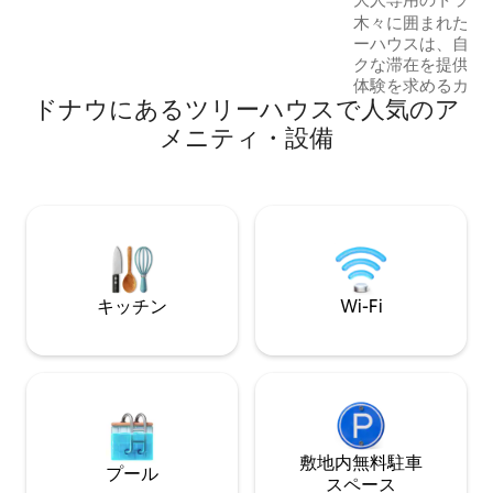
ウス｜プール＆ジ
合は、ポータブルプライベート接続を当
木々に囲まれたト
社から借りることができます。
ーハウスは、自然
クな滞在を提供し
体験を求めるカッ
ドナウにあるツリーハウスで人気のア
おり、パノラマの
適なインテリア、
メニティ・設備
小さなシーティン
ゲストは、開放的
バスルームを楽し
くには、近代的な
ます。テラスでリ
モックでブラブラ
に耳を傾けたりしま
キッチン
Wi-Fi
敷地内無料駐⁠車
プール
ス⁠ペ⁠ー⁠ス