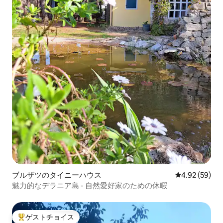
ブルザツのタイニーハウス
レビュー59件
4.92 (59)
魅力的なデラニア島 - 自然愛好家のための休暇
ゲストチョイス
大好評のゲストチョイスです。