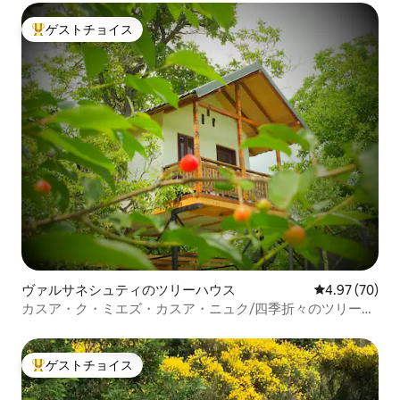
ゲストチョイス
大好評のゲストチョイスです。
ヴァルサネシュティのツリーハウス
レビュー70件
4.97 (70)
カスア・ク・ミエズ・カスア・ニュク/四季折々のツリーハ
ウス
ゲストチョイス
大好評のゲストチョイスです。