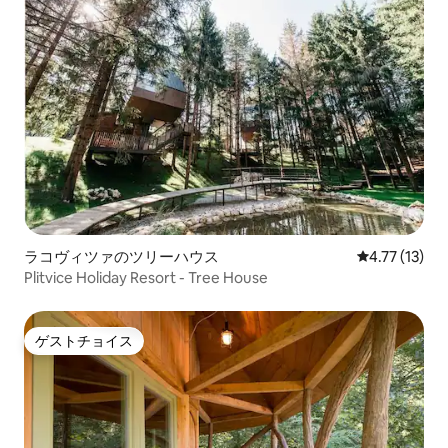
ラコヴィツァのツリーハウス
レビュー13件
4.77 (13)
Plitvice Holiday Resort - Tree House
ゲストチョイス
ゲストチョイス