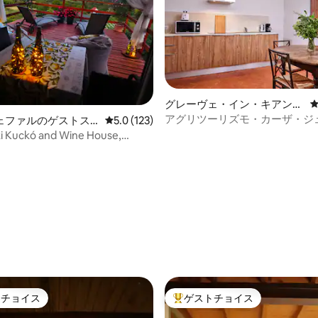
中4.99つ星の平均評価
グレーヴェ・イン・キアンテ
ィの一軒家
アグリツーリズモ・カーザ・ジ
ェファルのゲストス
レビュー123件、5つ星中5.0つ星の平均評価
5.0 (123)
ディ・ソープラ
i Kuckó and Wine House,
plands
トチョイス
ゲストチョイス
ゲストチョイスです。
大好評のゲストチョイスです。