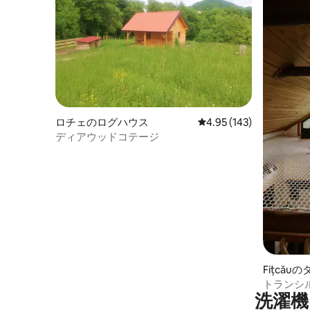
ロチェのログハウス
レビュー143件、5つ星
4.95 (143)
ディアウッドコテージ
Fițcă
トランシ
洗濯機