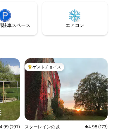
アクセス
提供することで、他の場所とつながるの
う。トラ
をやめて、「今この場」を楽しむことを
に位置
お勧めします。 ただし、作業が必要な場
ョヴとブ
合は、ポータブルプライベート接続を当
ます。
⁠車ス⁠ペ⁠ー⁠ス
エアコン
社から借りることができます。
イ
ゲストチョイス
大好評のゲストチョイスです。
ビュー297件、5つ星中4.99つ星の平均評価
4.99 (297)
スターレインの城
レビュー173件、5つ星
4.98 (173)