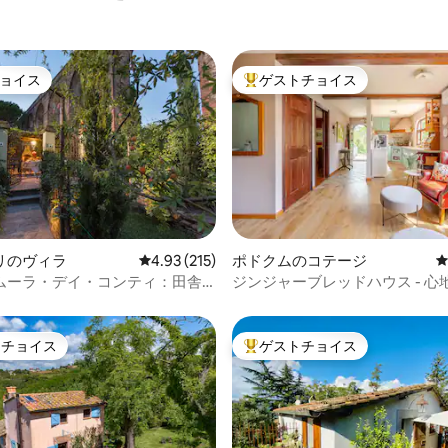
ョイス
ゲストチョイス
ョイス
大好評のゲストチョイスです。
中4.96つ星の平均評価
リのヴィラ
レビュー215件、5つ星中4.93つ星の平均評価
4.93 (215)
ポドクムのコテージ
ムーラ・デイ・コンティ：田舎
ジンジャーブレッドハウス - 心
ムハウスを堪能
のコテージ
トチョイス
ゲストチョイス
ゲストチョイスです。
大好評のゲストチョイスです。