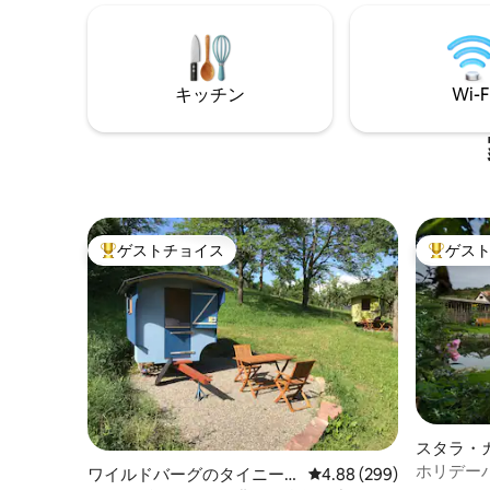
ムバス、
ディア。周辺にはバイソン、鹿、シャモ
サウナ、
ア、クマがいます。 ➤「コールドリバ
エリア、
ー」と美しい渦巻きの流れが100m先に ➤
プール。ク
人里離れたロケーションで、4つの国立公
キッチン
Wi-F
園に近い ➤インスタ*グラムとフェイス*ブ
ックのページ@carpathianbeauties
ゲストチョイス
ゲス
大好評のゲストチョイスです。
大好評の
スタラ・
ホリデーハウ
ワイルドバーグのタイニー
レビュー299件、5つ星中
4.88 (299)