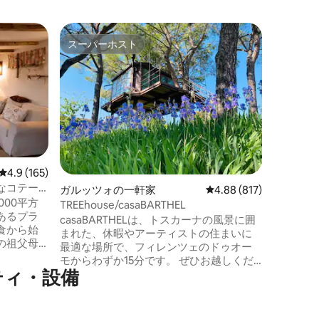
オーバー
スーパーホスト
ゲスト
スーパーホスト
ゲスト
ハウス
ハウス・
...楽しむ
たちのワ
部の風景
ドリンゲ
を込めて
装され、
人々に提
園は、緑
レビュー165件、5つ星中4.9つ星の平均評価
4.9 (165)
の立地に
なコテー
ガルッツォの一軒家
レビュー817件、5つ星
4.88 (817)
（外部階
000平方
整ったキ
TREEhouse/casaBARTHEL
あるプラ
ビリオン
casaBARTHELは、トスカーナの風景に囲
食から始
然を存分
まれた、休暇やアーティストの住まいに
の祖父母
最適な場所で、フィレンツェのドゥオー
の伝統的
モからわずか15分です。 ぜひお越しくだ
情を込め
ティ・設備
さい。オリーブの木、家庭菜園、私たち
屋には、寝
の馬アストロ、そして私たちの家族の生
エリア、設
活様式をお楽しみください。仕事のリズ
います。
ムから離れて。共用の中庭でのみWi-Fiを