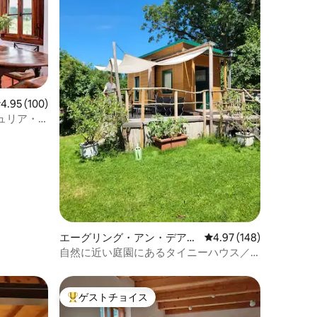
レビュー100件、5つ星中4.95つ星の平均評価
4.95 (100)
ュリア・
エーグリング・アン・デア・
レビュー148件、5つ星
4.97 (148)
パールのタイニーハウス
自然に近い庭園にあるタイニーハウス／
サファリロッジ
ゲストチョイス
大好評のゲストチョイスです。