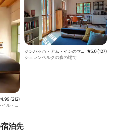
ジンバッハ・アム・インのマ
レビュー127件、5つ
5.0 (127)
ンション・アパート
シェレンベルクの森の端で
レビュー212件、5つ星中4.99つ星の平均評価
4.99 (212)
 イル・ニ
の宿泊先