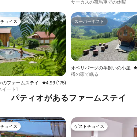
ス
サーカスの荷馬車での休暇
トチョイス
スーパーホスト
ゲストチョイスです。
スーパーホスト
オベリバーグの羊飼いの小屋
樽の家で眠る
ャのファームステイ
レビュー175件、5つ星中4.99つ星の平均評価
4.99 (175)
中4.95つ星の平均評価
*スイート1
パティオがあるファームステイ
トチョイス
ゲストチョイス
ゲストチョイスです。
ゲストチョイス