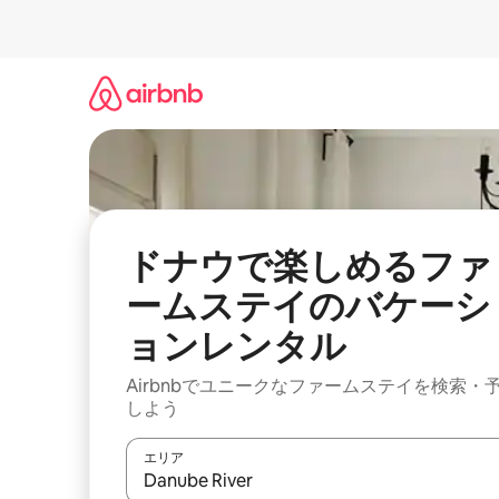
コ
ン
テ
ン
ツ
に
ス
キ
ッ
プ
ドナウで楽しめるファ
ームステイのバケーシ
ョンレンタル
Airbnbでユニークなファームステイを検索・
しよう
エリア
検索結果が表示されたら、上下の矢印キーを使っ