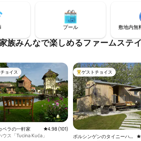
フィンランド式サウナ、バイオ
薪オーブン、BBQ、川への直接
冷水プール、リラクゼーション
を備えた屋外でくつろぎましょ
XXLインフィニティジャグジー、
ンシルバニアとムンテニアの間
ロスフィットボックス – ジム。
し、シナイアから数分、ブラシ
ラン城から1時間の距離にあり
i
プール
敷地内無料駐
家族みんなで楽しめるファームステ
トチョイス
ゲストチョイス
ゲストチョイスです。
大好評のゲストチョイスです。
カペラの一軒家
レビュー101件、5つ星中4.98つ星の平均評価
4.98 (101)
ス「Tucina Kuća」
4.88つ星の平均評価
ポルシンゲンのタイニーハウ
レ