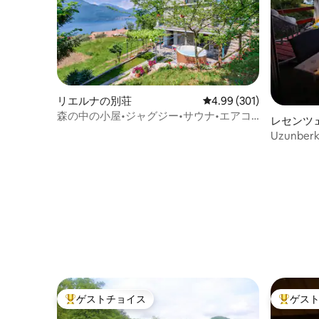
リエルナの別荘
レビュー301件、5つ星
4.99 (301)
森の中の小屋•ジャグジー•サウナ•エアコ
レセンツ
ン•ヴァレンナ近く
イート
Uzunberk
Balaton U
ゲストチョイス
ゲス
大好評のゲストチョイスです。
大好評の