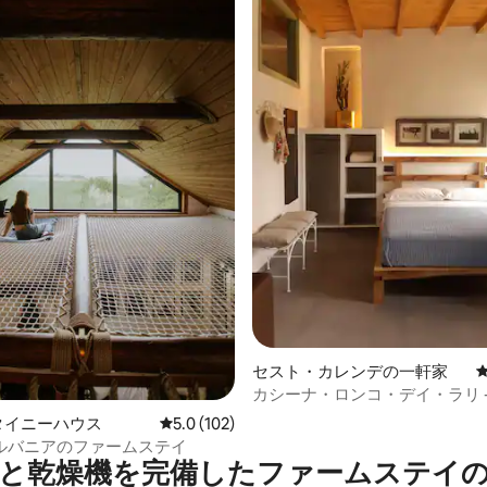
中4.95つ星の平均評価
セスト・カレンデの一軒家
カシーナ・ロンコ・デイ・ラリ -
ド - マッジョーレ湖
uのタイニーハウス
レビュー102件、5つ星中5.0つ星の平均評価
5.0 (102)
ルバニアのファームステイ
と乾燥機を完備したファームステイ