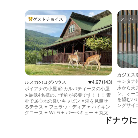
ゲストチョイス
スーパー
大好評のゲストチョイスです。
スーパー
カジエス
アパート
モンタナ
ルスカのログハウス
レビュー143件、5つ星
4.97 (143)
ンルーム
床から天
ポイアナの小屋 @ カルパティーヌの小屋
ン、オー
➤最低4名様のご予約が必要です！！！ 素
を望むバル
朴で居心地の良いキャビン ✦湖を見渡せ
ングサイ
るテラス ✦ フェラウ・ディア ✦ ハイキン
いバルコ
グコース ✦ Wi-Fi ✦ バーベキュー ✦ 丸太
ベッド/ 
ドナウに
のブランコ ✦ ピクニックスポット ✦ 広大
ンドキッ
な庭 ✦ 素晴らしい景色 ✦ 野生動物 ➤パー
ー付きバス
ティーは不可 ➤南西カルパチア山脈の息
m²/ 1〜2名
をのむようなエリア ➤敷地内にファロウ