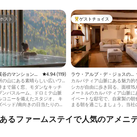
ホスト
ゲストチョイス
ホスト
大好評のゲストチョイスです。
渓谷のマンション・
レビュー119件、5つ星中4.94つ星の平均評価
4.94 (119)
ラウ・アルブ・デ・ジョスの
コテージ
州の山にある素晴らしい広いワ
カルパティア山脈にある魅力的
中4.97つ星の平均評価
のレジデンス
ジ
井まで届く窓、モダンなキッチ
シカが自由に歩き回る、面積15,
プンバスルーム、ドロミテ山脈
メートルのカルパティア山脈に
コニーを備えたスタジオ。 キ
イベートな邸宅で、自家製の朝
ズベッド/南向きの日当たりの良
まる朝を過ごしましょう。当社
ニー/床から天井までの窓/ソファ
の家に着想を得て、ルーマニア
HD LEDテレビ/設備の整ったブラ
なスタイルを忠実に再現し、愛
あるファームステイで人気のアメニ
チン/ウォークインレインシャワ
て保存された3棟の伝統的な家
ルーム/床暖房/高速WIFI/ 40
室4室、居心地のよいリビング
用のスタジオ。 スパ：スチー
備の整ったキッチンが備わって