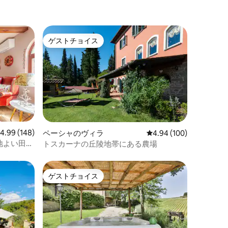
ゲストチョイス
ゲストチョイス
レビュー148件、5つ星中4.99つ星の平均評価
4.99 (148)
ペーシャのヴィラ
レビュー100件、5つ星
4.94 (100)
地よい田舎
トスカーナの丘陵地帯にある農場
ゲストチョイス
ゲストチョイス