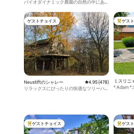
ハウス
バイオダイナミック農園の自然の中にあ
るタイニーハウス
ゲストチョイス
ゲス
ゲストチョイス
大好評の
ミスリニ
Neustiftのシャレー
レビュー478件、5つ星
4.95 (478)
* Adam 
リラックスにぴったりの快適なツリーハ
ウス！
ゲストチョイス
ゲス
大好評のゲストチョイスです。
大好評の