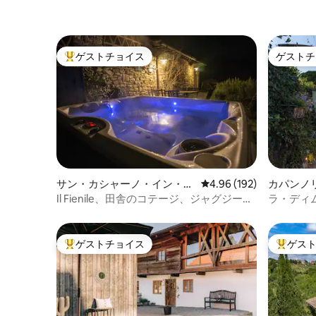
ゲストチョイス
ゲストチ
大好評のゲストチョイスです。
ゲストチ
サン・カシャーノ・イン・ヴ
レビュー192件、5つ星
4.96 (192)
カパンノ
ァル・ディ・ペーザのコテー
Il Fienile、田舎のコテージ、ジャグジー付
ラ・ディ
ジ
き
のファー
ゲストチョイス
ゲス
大好評のゲストチョイスです。
大好評の