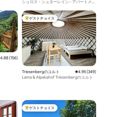
シュロス・シュターレイン - アパートメン
ト - 2階
ゲストチョイス
大好評のゲストチョイスです。
レビュー156件、5つ星中4.88つ星の平均評価
4.88 (156)
Triesenbergのユルト
レビュー349件、5つ星
4.95 (349)
Lama & Alpakahof Triesenbergのユルト
ゲストチョイス
大好評のゲストチョイスです。