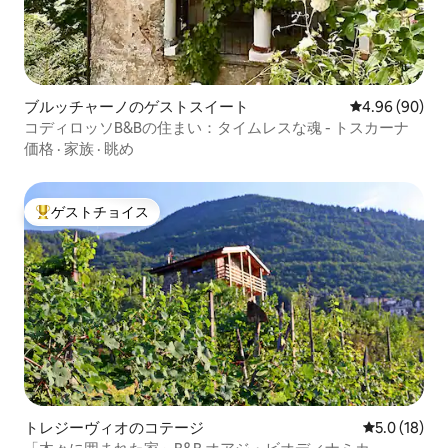
ブルッチャーノのゲストスイート
レビュー90件
4.96 (90)
コディロッソB&Bの住まい：タイムレスな魂 - トスカーナ
価格
·
家族
·
眺め
ゲストチョイス
大好評のゲストチョイスです。
トレジーヴィオのコテージ
レビュー18
5.0 (18)