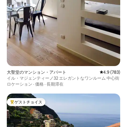
大聖堂のマンション・アパート
レビュー783
4.9 (783)
イル・マジェンティーノ32 エレガントなワンルーム 中心街
ロケーション
·
価格
·
長期滞在
ゲストチョイス
大好評のゲストチョイスです。