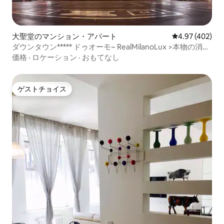
大聖堂のマンション・アパート
レビュー402件
4.97 (402)
ダウンタウン***** ドゥオーモ~ RealMilanoLux >本物の消毒
済み
価格
·
ロケーション
·
おもてなし
ゲストチョイス
ゲストチョイス