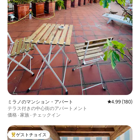
ミラノのマンション・アパート
レビュー180件
4.99 (180)
テラス付きの中心街のアパートメント
価格
·
家族
·
チェックイン
ゲストチョイス
大好評のゲストチョイスです。