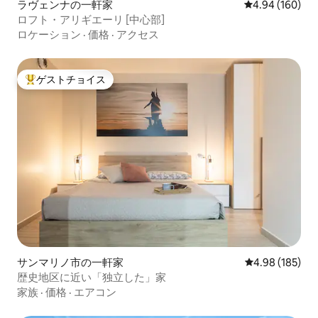
ラヴェンナの一軒家
レビュー160件
4.94 (160)
ロフト・アリギエーリ [中心部]
ロケーション
·
価格
·
アクセス
ゲストチョイス
大好評のゲストチョイスです。
サンマリノ市の一軒家
レビュー185件
4.98 (185)
歴史地区に近い「独立した」家
家族
·
価格
·
エアコン