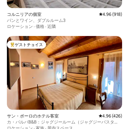
コルニリアの個室
レビュー918件
4.96 (918)
パンとワイン、ダブルルーム3
ロケーション
·
価格
·
近隣
ゲストチョイス
大好評のゲストチョイスです。
サン・ポーロのホテル客室
レビュー426件
4.96 (426)
カ・バルバB&B：ジャグジールーム（ジャグジーバスタ
ブ）
ロケーション
·
家族
·
屋内スペース