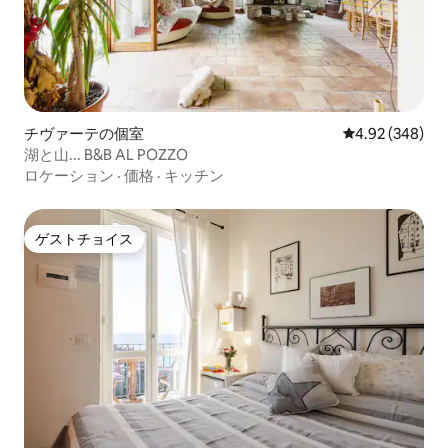
チヴァーテの個室
レビュー348件
4.92 (348)
湖と山... B&B AL POZZO
ロケーション
·
価格
·
キッチン
ゲストチョイス
ゲストチョイス