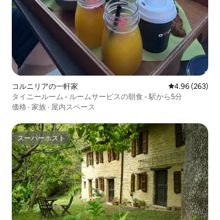
コルニリアの一軒家
レビュー263件
4.96 (263)
タイニールーム - ルームサービスの朝食 - 駅から5分
価格
·
家族
·
屋内スペース
スーパーホスト
スーパーホスト