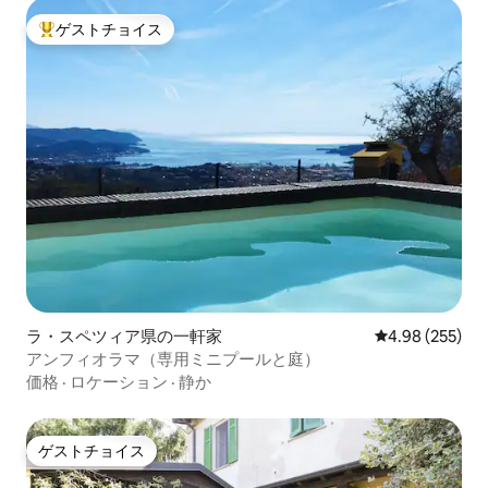
ゲストチョイス
大好評のゲストチョイスです。
ラ・スペツィア県の一軒家
レビュー255件
4.98 (255)
アンフィオラマ（専用ミニプールと庭）
価格
·
ロケーション
·
静か
ゲストチョイス
ゲストチョイス