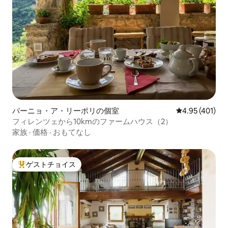
バーニョ・ア・リーポリの個室
レビュー401件
4.95 (401)
フィレンツェから10kmのファームハウス（2）
家族
·
価格
·
おもてなし
ゲストチョイス
大好評のゲストチョイスです。