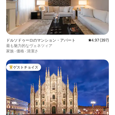
ドルソドゥーロのマンション・アパート
レビュー397件
4.97 (397)
最も魅力的なヴェネツィア
家族
·
価格
·
清潔さ
ゲストチョイス
大好評のゲストチョイスです。