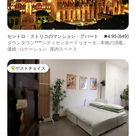
セントロ・ストリコのマンション・アパート
レビュー649件
4.95 (649)
ダウンタウン****シティセンタードゥオーモ - 本物の消毒済
み
価格
·
ロケーション
·
屋内スペース
ゲストチョイス
大好評のゲストチョイスです。