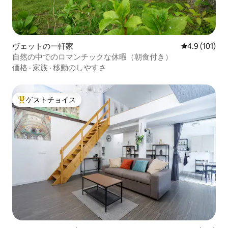
ヴェットの一軒家
レビュー101
4.9 (101)
自然の中でのロマンチックな休暇（朝食付き）
価格
·
家族
·
移動のしやすさ
ゲストチョイス
大好評のゲストチョイスです。