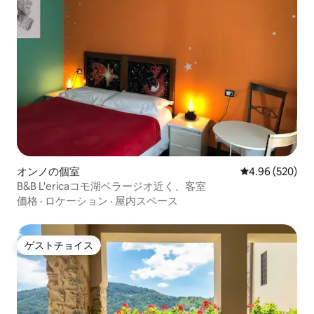
オンノの個室
レビュー520件
4.96 (520)
B&B L'ericaコモ湖ベラージオ近く、客室
価格
·
ロケーション
·
屋内スペース
ゲストチョイス
ゲストチョイス