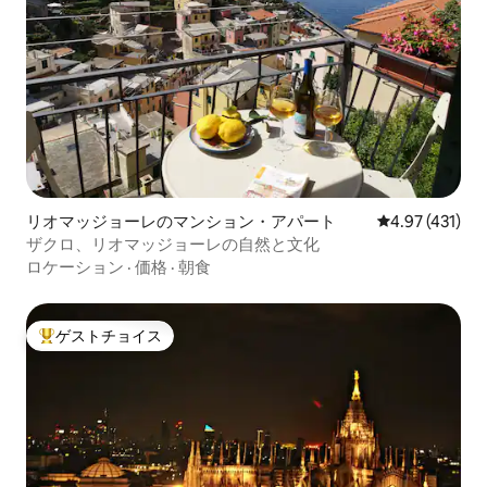
リオマッジョーレのマンション・アパート
レビュー431件
4.97 (431)
ザクロ、リオマッジョーレの自然と文化
ロケーション
·
価格
·
朝食
ゲストチョイス
大好評のゲストチョイスです。