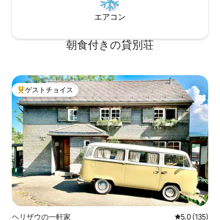
エアコン
朝食付きの貸別荘
ゲストチョイス
大好評のゲストチョイスです。
ヘリザウの一軒家
レビュー135
5.0 (135)