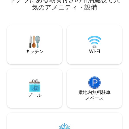
をやめて、「今この場」を楽しむことを
ガルダ湖の素晴ら
お勧めします。 ただし、作業が必要な場
気のアメニティ・設備
す。 在宅勤務でも、まるで休暇中のよう
合は、ポータブルプライベート接続を当
に感じられるでしょ
社から借りることができます。
なしのCONNECT
アップロード10Mb 新型コロナウイルス
当社の清掃サービ
（O3）による空
キッチン
Wi-Fi
敷地内無料駐⁠車
プール
ス⁠ペ⁠ー⁠ス