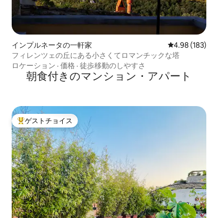
インプルネータの一軒家
レビュー183件
4.98 (183)
フィレンツェの丘にある小さくてロマンチックな塔
ロケーション
·
価格
·
徒歩移動のしやすさ
朝食付きのマンション・アパート
ゲストチョイス
大好評のゲストチョイスです。