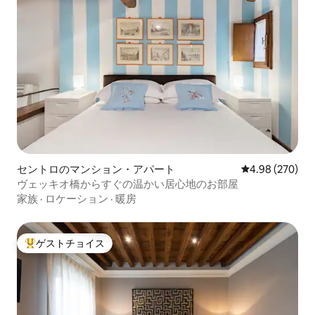
セントロのマンション・アパート
レビュー270件
4.98 (270)
ヴェッキオ橋からすぐの温かい居心地のお部屋
家族
·
ロケーション
·
暖房
ゲストチョイス
大好評のゲストチョイスです。