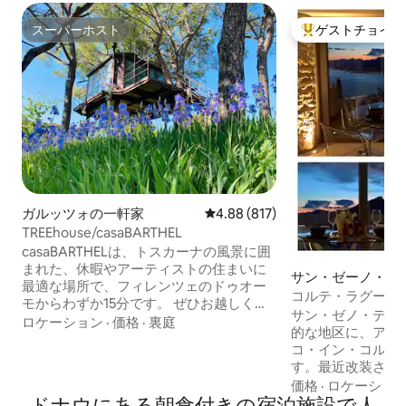
スーパーホスト
ゲストチョイス
スーパーホスト
大好評のゲストチ
ガルッツォの一軒家
レビュー817件、5つ星中4.88
4.88 (817)
TREEhouse/casaBARTHEL
casaBARTHELは、トスカーナの風景に囲
まれた、休暇やアーティストの住まいに
サン・ゼーノ・デ
最適な場所で、フィレンツェのドゥオー
ターニャのマンシ
コルテ・ラグーナ
モからわずか15分です。 ぜひお越しくだ
パート
サン・ゼノ・ディ
さい。オリーブの木、家庭菜園、私たち
ロケーション
·
価格
·
裏庭
的な地区に、アパ
の馬アストロ、そして私たちの家族の生
コ・イン・コルテ
活様式をお楽しみください。仕事のリズ
す。最近改装され
ムから離れて。共用の中庭でのみWi-Fiを
と山の間での休日
価格
·
ロケーショ
提供することで、他の場所とつながるの
ドナウにある朝食付きの宿泊施設で人
す。家とプライベ