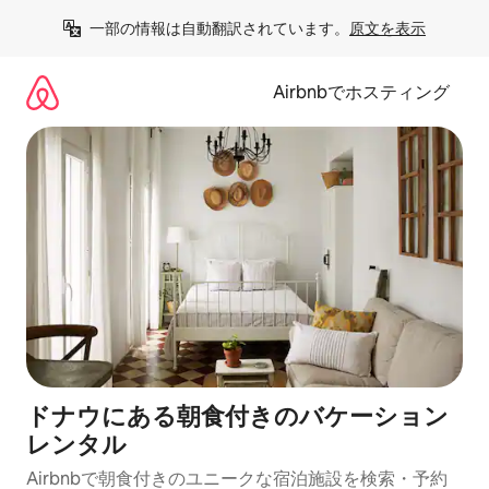
コ
一部の情報は自動翻訳されています。
原文を表示
ン
テ
ン
Airbnbでホスティング
ツ
に
ス
キ
ッ
プ
ドナウにある朝食付きのバケーション
レンタル
Airbnbで朝食付きのユニークな宿泊施設を検索・予約