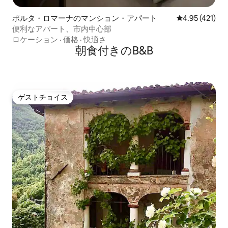
ポルタ・ロマーナのマンション・アパート
レビュー421件
4.95 (421)
便利なアパート、市内中心部
ロケーション
·
価格
·
快適さ
朝食付きのB&B
ゲストチョイス
ゲストチョイス