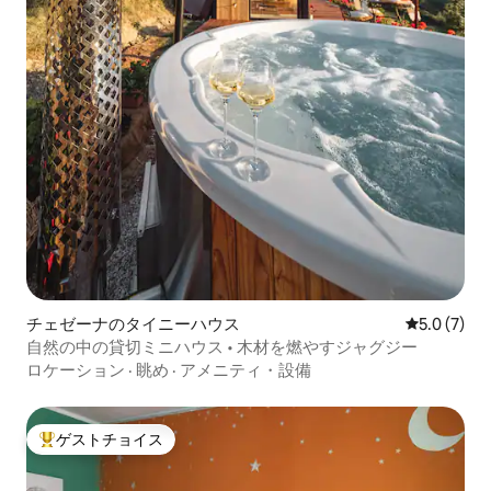
チェゼーナのタイニーハウス
レビュー7
5.0 (7)
自然の中の貸切ミニハウス • 木材を燃やすジャグジー
ロケーション
·
眺め
·
アメニティ・設備
ゲストチョイス
大好評のゲストチョイスです。