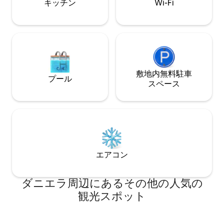
キッチン
Wi-Fi
敷地内無料駐⁠車
プール
ス⁠ペ⁠ー⁠ス
エアコン
ダニエラ⁠周⁠辺⁠に⁠あ⁠るそ⁠の⁠他⁠の人⁠気⁠の
観⁠光⁠ス⁠ポ⁠ッ⁠ト