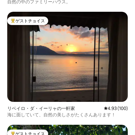
自然の中のファミリーハウス。
ゲストチョイス
大好評のゲストチョイスです。
リベイロ・ダ・イーリャの一軒家
レビュー100件
4.93 (100)
海に面していて、自然の美しさがたくさんあります！
ゲストチョイス