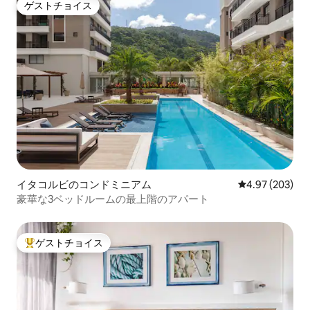
ゲストチョイス
ゲストチョイス
イタコルビのコンドミニアム
レビュー203件
4.97 (203)
豪華な3ベッドルームの最上階のアパート
ゲストチョイス
大好評のゲストチョイスです。