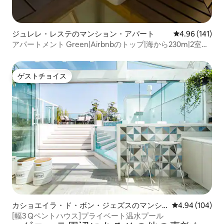
ジュレレ・レステのマンション・アパート
レビュー141件
4.96 (141)
アパートメント Green|Airbnbのトップ|海から230m|2室の
スイート|ジャグジー
ゲストチョイス
ゲストチョイス
カショエイラ・ド・ボン・ジェズスのマンシ
レビュー104件
4.94 (104)
ョン・アパート
[幅3 Qペントハウス]プライベート温水プール