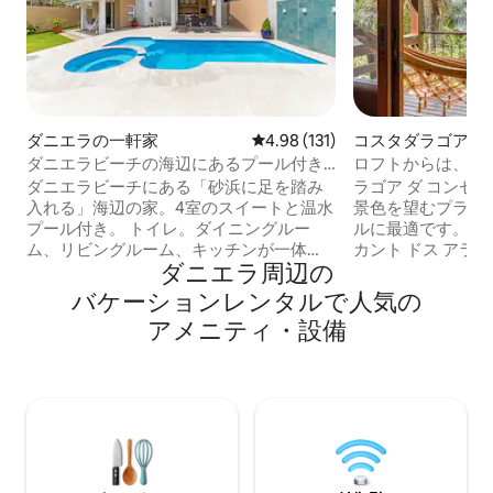
ダニエラの一軒家
レビュー131件、5つ星中4.98
4.98 (131)
コスタダラゴアの
ダニエラビーチの海辺にあるプール付き
ロフトからは、ラ
の家。
ような眺めが楽し
ダニエラビーチにある「砂浜に足を踏み
ラゴア ダ コンセ
入れる」海辺の家。4室のスイートと温水
景色を望むプライ
プール付き。 トイレ。ダイニングルー
ルに最適です。大
ム、リビングルーム、キッチンが一体
カント ドス アラ
ダニエラ⁠周⁠辺⁠の
化。 リビングと寝室にスマートテレビ。
す。静かでプライ
インターネット600Mbワイヤレス。コー
ロケーション。ラ
バ⁠ケ⁠ー⁠シ⁠ョ⁠ン⁠レ⁠ン⁠タ⁠ル⁠で人⁠気⁠の
ヒーメーカー、電気オーブン、電子レン
ずか 2.5 キロメ
ア⁠メ⁠ニ⁠テ⁠ィ⁠・⁠設⁠備
ジ、食器洗い機、マルチドア冷蔵庫、5つ
イソンから 300 
のコンロのクックトップストーブを備え
アへのトレイルの
たキッチン。洗濯機と乾燥機を備えたラ
ップルに最適な、
ンドリーエリア。プールと庭に統合され
クな家です。ラグー
たクックトップとミニバーを備えたバー
分。モレ/ホアキナ
ベキューエリア。 小型ペットは追加料金
チまで車で 15/20 
で受け入れます。