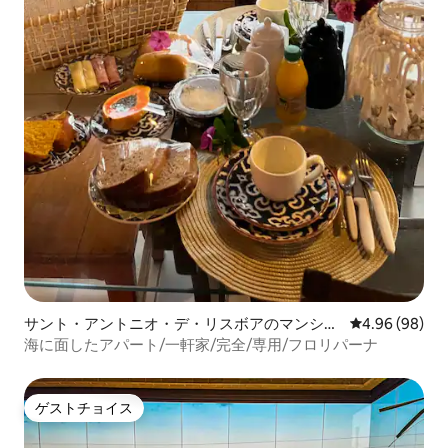
サント・アントニオ・デ・リスボアのマンショ
レビュー98件
4.96 (98)
ン・アパート
海に面したアパート/一軒家/完全/専用/フロリパーナ
ゲストチョイス
ゲストチョイス