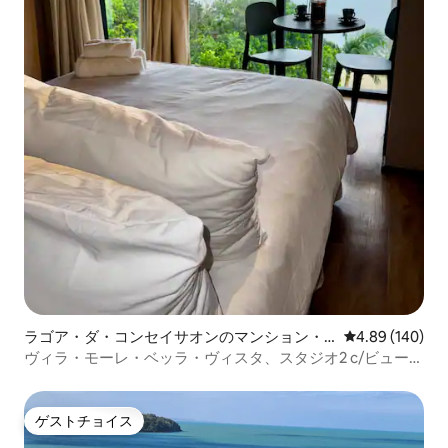
ラゴア・ダ・コンセイサオンのマンション・
レビュー140件
4.89 (140)
アパート
ヴィラ・モーレ・ベッラ・ヴィスタ、スタジオ2 c/ビュー/
ジャグジー/バーベキュー
ゲストチョイス
ゲストチョイス