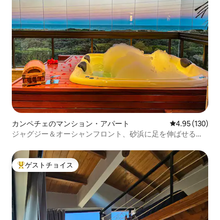
カンペチェのマンション・アパート
レビュー130件
4.95 (130)
ジャグジー＆オーシャンフロント、砂浜に足を伸ばせる、3
室のスイート
ゲストチョイス
大好評のゲストチョイスです。