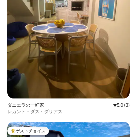
ダニエラの一軒家
レビュー3
5.0 (3)
レカント・ダス・ダリアス
ゲストチョイス
大好評のゲストチョイスです。