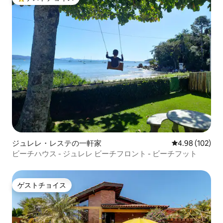
大好評のゲストチョイスです。
ジュレレ・レステの一軒家
レビュー102件
4.98 (102)
ビーチハウス - ジュレレ ビーチフロント - ビーチフット
ゲストチョイス
ゲストチョイス