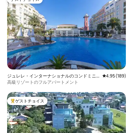
ゲストチョイス
ジュレレ・インターナショナルのコンドミニ
レビュー189件
4.95 (189)
アム
高級リゾートのフルアパートメント
ゲストチョイス
大好評のゲストチョイスです。