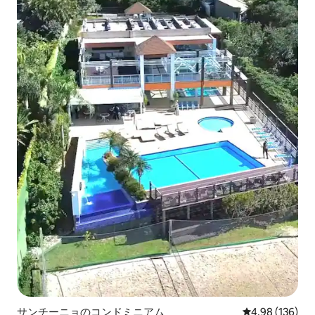
サンチーニョのコンドミニアム
レビュー136件
4.98 (136)