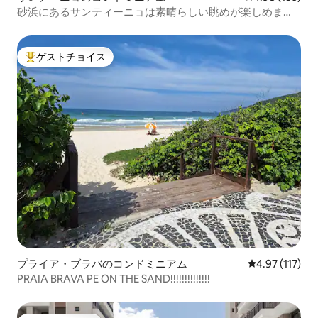
砂浜にあるサンティーニョは素晴らしい眺めが楽しめま
す。
ゲストチョイス
大好評のゲストチョイスです。
プライア・ブラバのコンドミニアム
レビュー117
4.97 (117)
PRAIA BRAVA PE ON THE SAND!!!!!!!!!!!!!!