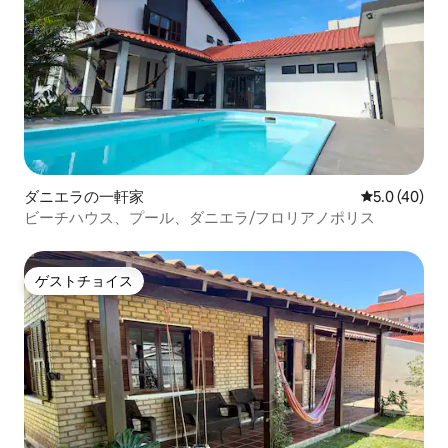
ダニエラの一軒家
レビュー40
5.0 (40)
ビーチハウス、プール、ダニエラ/フロリアノポリス
ゲストチョイス
ゲストチョイス