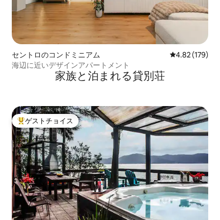
セントロのコンドミニアム
レビュー179件
4.82 (179)
海辺に近いデザインアパートメント
家族と泊まれる貸別荘
ゲストチョイス
大好評のゲストチョイスです。