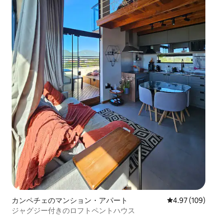
カンペチェのマンション・アパート
レビュー109件
4.97 (109)
ジャグジー付きのロフトペントハウス