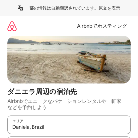
コ
一部の情報は自動翻訳されています。
原文を表示
ン
テ
ン
Airbnbでホスティング
ツ
に
ス
キ
ッ
プ
ダニエラ⁠周⁠辺⁠の宿⁠泊⁠先
Airbnbでユニークなバ⁠ケ⁠ー⁠シ⁠ョ⁠ンレ⁠ン⁠タ⁠ルや一⁠軒⁠家
な⁠ど⁠を予⁠約⁠し⁠よ⁠う
エリア
検索結果が表示されたら、上下の矢印キーを使って移動するか、