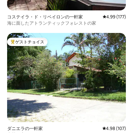
コステイラ・ド・リベイロンの一軒家
レビュー177件
4.99 (177)
海に面したアトランティックフォレストの家
ゲストチョイス
大好評のゲストチョイスです。
ダニエラの一軒家
レビュー107件
4.98 (107)