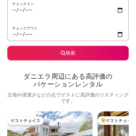
チェックイン
チェックアウト
検索
ダニエラ⁠周⁠辺⁠に⁠あ⁠る高⁠評⁠価⁠の
バ⁠ケ⁠ー⁠シ⁠ョ⁠ン⁠レ⁠ン⁠タ⁠ル
立地や清潔さなどの点でゲストに高評価のリスティング
です。
ゲストチョイス
ゲストチョイス
ゲストチョイス
大好評のゲストチ