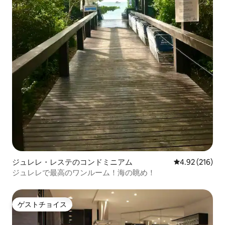
ジュレレ・レステのコンドミニアム
レビュー216件
4.92 (216)
ジュレレで最高のワンルーム！海の眺め！
ゲストチョイス
ゲストチョイス