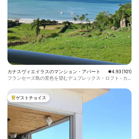
カナスヴィエイラスのマンション・アパート
レビュー101件
4.93 (101)
フランセーズ島の景色を望むデュプレックス・ロフト - カ
ナスジュレ
ゲストチョイス
大好評のゲストチョイスです。