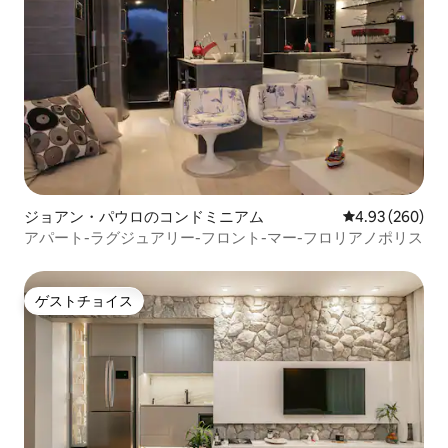
ジョアン・パウロのコンドミニアム
レビュー260件
4.93 (260)
アパート-ラグジュアリー-フロント-マー-フロリアノポリス
ゲストチョイス
ゲストチョイス