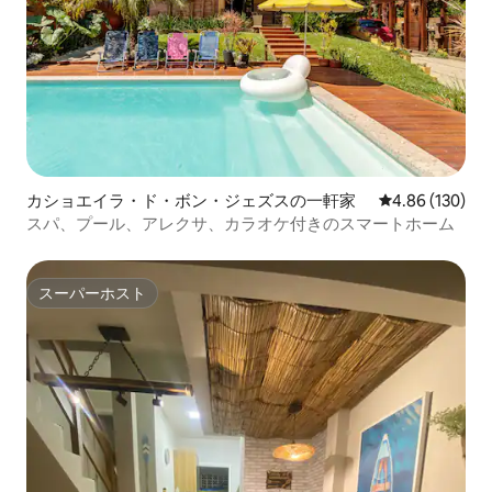
カショエイラ・ド・ボン・ジェズスの一軒家
レビュー130件
4.86 (130)
スパ、プール、アレクサ、カラオケ付きのスマートホーム
スーパーホスト
スーパーホスト