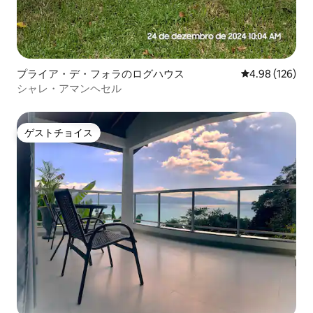
プライア・デ・フォラのログハウス
レビュー126件
4.98 (126)
シャレ・アマンヘセル
ゲストチョイス
ゲストチョイス