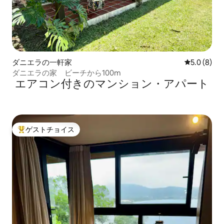
ダニエラの一軒家
レビュー8
5.0 (8)
ダニエラの家 ビーチから100m
エアコン付きのマンション・アパート
ゲストチョイス
大好評のゲストチョイスです。