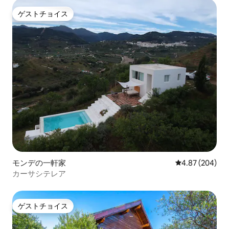
ゲストチョイス
ゲストチョイス
モンデの一軒家
レビュー204件
4.87 (204)
カーサシテレア
ゲストチョイス
ゲストチョイス