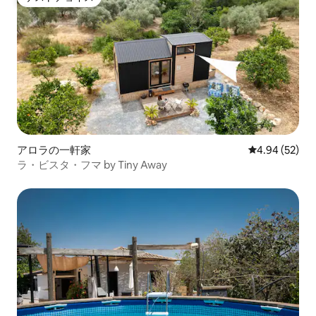
ゲストチョイス
アロラの一軒家
レビュー52件
4.94 (52)
ラ・ビスタ・フマ by Tiny Away