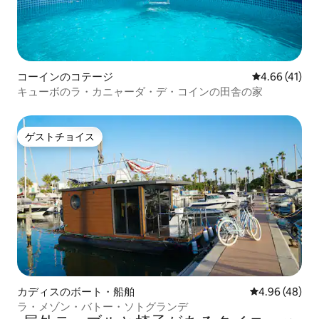
コーインのコテージ
レビュー41件
4.66 (41)
キューボのラ・カニャーダ・デ・コインの田舎の家
ゲストチョイス
ゲストチョイス
カディスのボート・船舶
レビュー48件
4.96 (48)
ラ・メゾン・バトー・ソトグランデ