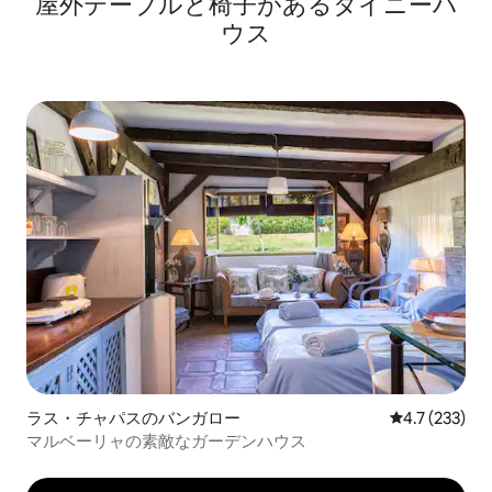
屋外テーブルと椅子があるタイニーハ
ウス
ラス・チャパスのバンガロー
レビュー233
4.7 (233)
マルベーリャの素敵なガーデンハウス