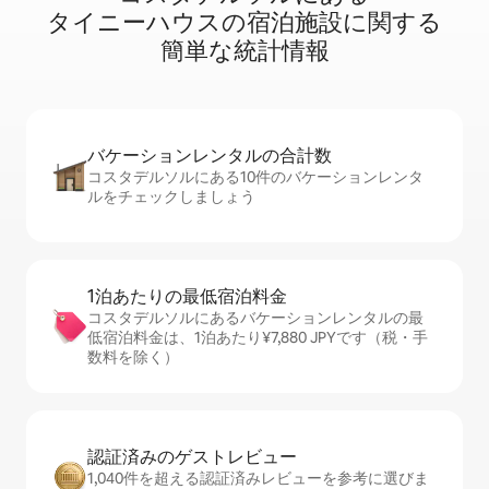
タ⁠イ⁠ニ⁠ー⁠ハ⁠ウ⁠ス⁠の宿⁠泊⁠施⁠設⁠に関⁠す⁠る
簡⁠単⁠な統⁠計⁠情⁠報
バケーションレ⁠ン⁠タ⁠ル⁠の合⁠計⁠数
コスタデルソルにある10件のバケーションレンタ
ルをチェックしましょう
1泊あたりの最⁠低⁠宿⁠泊⁠料⁠金
コスタデルソルにあるバケーションレンタルの最
低宿泊料金は、1泊あたり¥7,880 JPYです（税・手
数料を除く）
認証済みのゲ⁠ス⁠ト⁠レ⁠ビ⁠ュ⁠ー
1,040件を超える認証済みレビューを参考に選びま