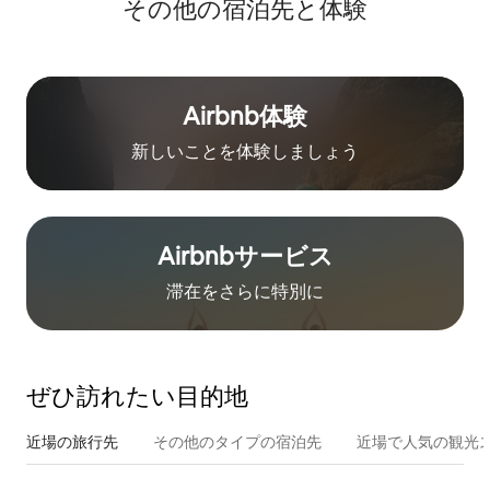
その他の宿⁠泊⁠先と体⁠験
Airbnb体験
新しいことを体験しましょう
Airbnb⁠サ⁠ー⁠ビ⁠ス
滞在をさ⁠ら⁠に特⁠別⁠に
ぜひ訪⁠れ⁠た⁠い目⁠的⁠地
近場の旅行先
その他のタ⁠イ⁠プ⁠の宿⁠泊⁠先
近場で人気の観光