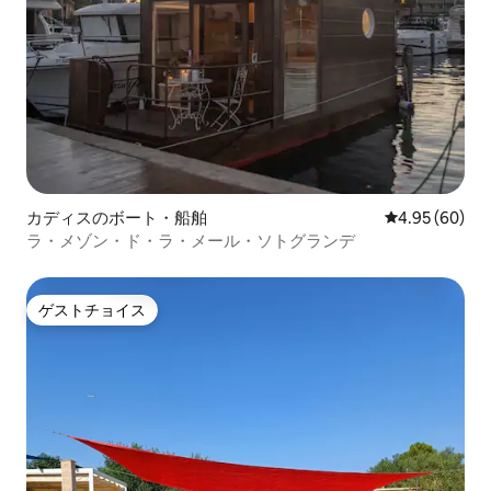
カディスのボート・船舶
レビュー60件
4.95 (60)
ラ・メゾン・ド・ラ・メール・ソトグランデ
ゲストチョイス
ゲストチョイス