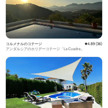
コルメナルのコテージ
レビュー36件
4.89 (36)
アンダルシアのホリデーコテージ「La Cuadra」