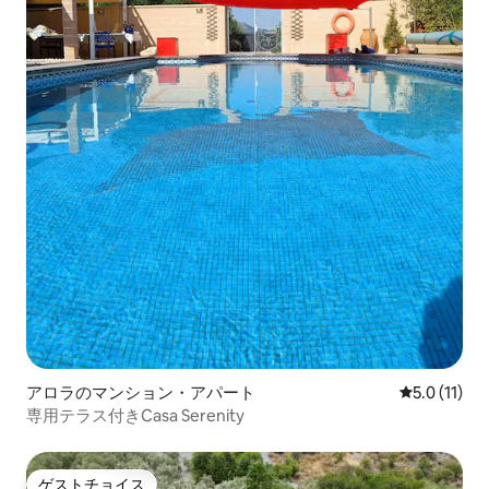
アロラのマンション・アパート
レビュー11
5.0 (11)
専用テラス付きCasa Serenity
ゲストチョイス