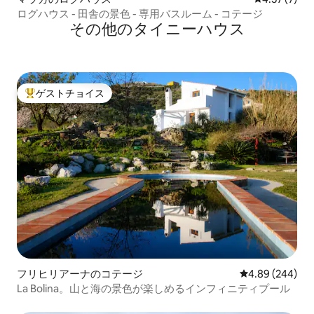
ログハウス - 田舎の景色 - 専用バスルーム - コテージ
その他のタイニーハウス
ゲストチョイス
大好評のゲストチョイスです。
フリヒリアーナのコテージ
レビュー244件
4.89 (244)
La Bolina。山と海の景色が楽しめるインフィニティプール