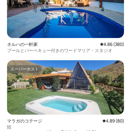
ネルハの一軒家
レビュー380件
4.86 (380)
プールとバーベキュー付きのワードマリア・スタジオ
スーパーホスト
スーパーホスト
マラガのコテージ
レビュー80件
4.89 (80)
陸