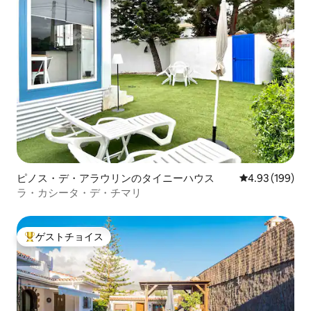
ピノス・デ・アラウリンのタイニーハウス
レビュー199件
4.93 (199)
ラ・カシータ・デ・チマリ
ゲストチョイス
大好評のゲストチョイスです。