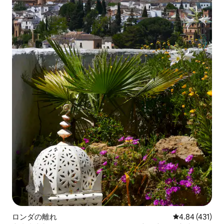
ロンダの離れ
レビュー431件
4.84 (431)