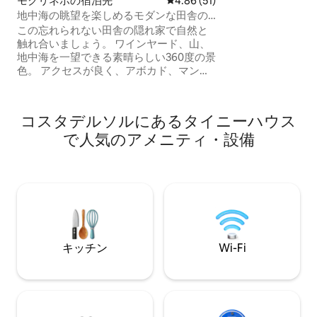
モクリネホの宿泊先
レビュー51件、5つ星中4.86
4.86 (51)
ていただけると思
地中海の眺望を楽しめるモダンな田舎の
人旅、ファミリー
家
この忘れられない田舎の隠れ家で自然と
トにおすすめです
触れ合いましょう。 ワインヤード、山、
地中海を一望できる素晴らしい360度の景
色。 アクセスが良く、アボカド、マンゴ
ー、果樹が植えられた、小さめの2ベッド
ルーム、2バスルームのカントリーハウス
です。 専用プール、バーベキューグリ
コスタデルソルにあるタイニーハウス
ル、屋外キッチン、テラス、庭、景色な
で人気のアメニティ・設備
ど 最低宿泊日数は3泊です。 （料金は週
末、平日、月によって異なります） 注：
この家はお子様連れにはおすすめしませ
ん。お子様連れの場合は、詳細をメッセ
ージでお問い合わせください。
キッチン
Wi-Fi