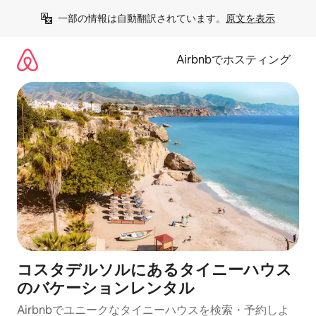
コ
一部の情報は自動翻訳されています。
原文を表示
ン
テ
ン
Airbnbでホスティング
ツ
に
ス
キ
ッ
プ
コスタデルソルにあるタイニーハウス
のバケーションレンタル
Airbnbでユニークなタイニーハウスを検索・予約しよ