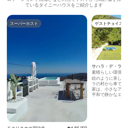
ているタイニーハウスをご紹介します
スーパーホスト
ゲストチョイス
スーパーホスト
ゲストチョイス
サハラ・デ・ラ・
シャレー
素晴らしい環境に
デ・カンポ
絵のように美しい
ラの村から車で1
家は、小さなアロ
平和で静かなエリアに
リアは、素晴らし
ストラン、美しい
のプールでリラッ
のそばでリラックスでき
差し、純粋な空気
自然のおかげで、