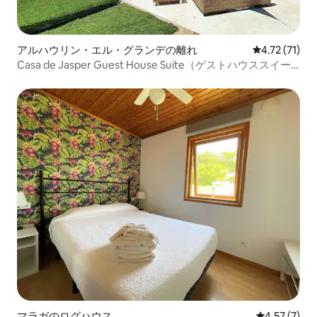
アルハウリン・エル・グランデの離れ
レビュー71件
4.72 (71)
Casa de Jasper Guest House Suite（ゲストハウススイー
ト）
マラガのログハウス
レビュー7件
4.57 (7)