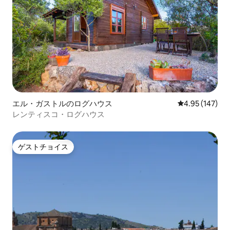
エル・ガストルのログハウス
レビュー147件
4.95 (147)
レンティスコ・ログハウス
ゲストチョイス
ゲストチョイス