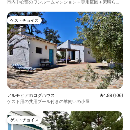
市内中心部のワンルームマンション＋専用庭園＋素晴らし
い眺め
ゲストチョイス
ゲストチョイス
アルモヒアのログハウス
レビュー106件
4.89 (106)
ゲスト用の共用プール付きの羊飼いの小屋
ゲストチョイス
ゲストチョイス