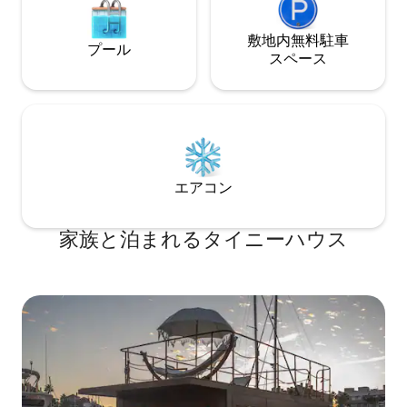
敷地内無料駐⁠車
プール
ス⁠ペ⁠ー⁠ス
エアコン
家族と泊まれるタイニーハウス