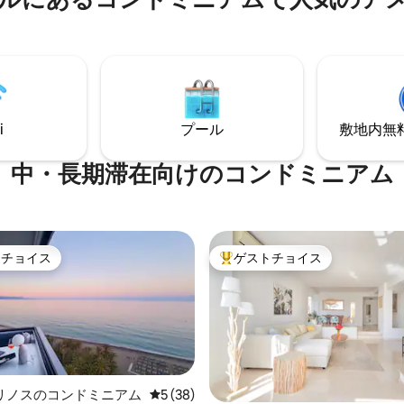
メートル）があり、海と山の壮
が見えます。 村はマラガとマル
の間にあり、それぞれの方向に車
です。 海岸線に沿った多くの砂
のドライブまでわずか15分。 
ン、ショップ、広場まで徒歩数
i
プール
敷地内無料駐
中・長期滞在向けのコンドミニアム
トチョイス
ゲストチョイス
ゲストチョイスです。
大好評のゲストチョイスです。
リノスのコンドミニアム
レビュー38件、5つ星中5つ星の平均評価
5 (38)