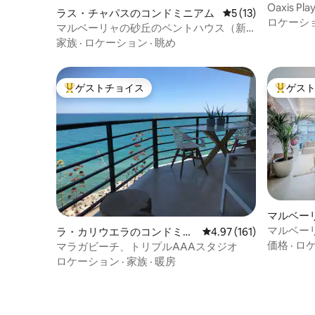
Oaxis 
リーがすべて揃った設備の整ったキッチ
ラス・チャパスのコンドミニアム
レビュー13件、5
5 (13)
チフロン
ロケーシ
ンで簡単に食事を準備できます。 ダイニ
マルベーリャの砂丘のペントハウス（新
ングエリアで、ご自身の料理をお楽しみ
築、素晴らしい屋上）
家族
·
ロケーション
·
眺め
ください。 ろ過水を提供するGroheの
「ピュア」ウォータータップがあるのが
とても良いです。ボトルを持ち歩く必要
ゲストチョイス
ゲス
がなくなります。 マスターベッドルーム
大好評のゲストチョイスです。
大好評の
のキングサイズベッドの快適さと、遮光
カーテン、シャッター、ウォークインシ
ャワー付きの専用バスルームの利便性を
お楽しみください。 マットレスカバー付
きの柔らかいマットレス、特別なメモリ
ーフォーム枕、高品質の寝具、羽毛布
団、アイロンがけされたシーツで、元気
を取り戻す眠りにつきましょう。 ベッド
ルームのエアコンまたは天井扇風機で涼
マルベー
しく過ごせます。 アパートの反対側に
ム
マルベー
ラ・カリウエラのコンドミニ
レビュー161件、5つ星
4.97 (161)
は、シングルベッド2台の2つ目のベッド
ト、Seis Lu
価格
·
ロ
アム
マラガビーチ、トリプルAAAスタジオ
ルームがあります。 さらにシングルベッ
ロケーション
·
家族
·
暖房
ド2台を引き出すことができます。 お客様
の睡眠は大切ですので、もう一方の寝室
と同じ快適さをお楽しみいただけます。
建物の前と周辺に無料駐車場がありま