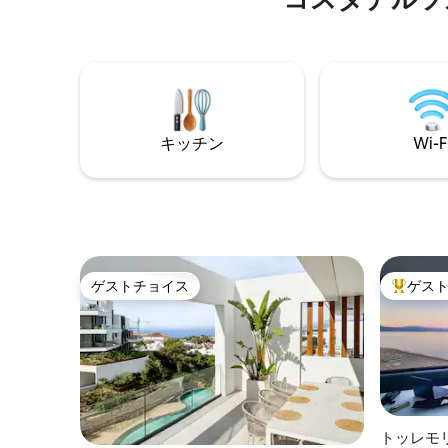
もに目を覚ますか、テラスのバリ風サン
ベッドでくつろぎながら波の音を聞きな
がら、絵のように美しい夕焼けの景色を
眺めましょう。 スライド式の窓から差し
込む明るく風通しの良い雰囲気をお楽し
みいただけます。 このアパートに入る
と、まず青い海が見えます。 素晴らしい
です。お客様は、ベッドルーム2室とバス
キッチン
Wi-F
ルーム2室を備えた南西向きのコーナーア
パートにご滞在になります。 ウォークウ
ェイを通って広々としたリビングルーム
に入ります。ウォークウェイには、組み
込み式のワードローブ、金庫、小さな机
があります。 大きなベッドに変えること
ができる快適なソファに座って、50イン
ゲストチョイス
ゲス
チのサムスン製スマートHDテレビでお気
ゲストチョイス
大好評の
に入りの番組、スポーツ、映画をご覧く
ださい。 さらに、スライド式の窓のそば
では、バリ風のサンベッドで本を読みな
がらくつろいだり、パセオで起きている
ことを眺めたりすることができます。 座
席エリアでリラックスしながら、地中海
の景色を眺め、飲み物を楽しみましょ
トッレモ
う。 内蔵家電と必要な調理器具やカトラ