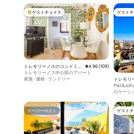
す。 大人4名様とお子様4名様のご宿泊が
可能です。お問い合わせください。 長期
滞在（2週間以上）の場合は、リネンとタ
ゲストチョイス
ゲストチ
大好評のゲストチョイスです。
ゲストチ
オルを1セット追加でご用意します。 ご滞
在中の追加清掃は可能です。料金は80ユ
ーロです。 夜間のパーティーや騒音は禁
止です。
トレモリーノスのコンドミニ
レビュー109件、5つ星
4.96 (109)
アム
トレモリーノス中心部のアパート
家族
·
価格
·
ランドリー
トレモリ
アム
Pier&Jo
トハウス
ロケーシ
スーパーホスト
ゲストチ
スーパーホスト
ゲストチ