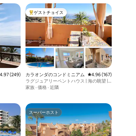
ゲストチョイス
大好評のゲストチョイスです。
ビュー249件、5つ星中4.97つ星の平均評価
4.97 (249)
カラオンダのコンドミニアム
レビュー167件、5つ星
4.96 (167)
ラグジュアリーペントハウス | 海の眺望 | 3
寝室 | プール
家族
·
価格
·
近隣
スーパーホスト
スーパーホスト