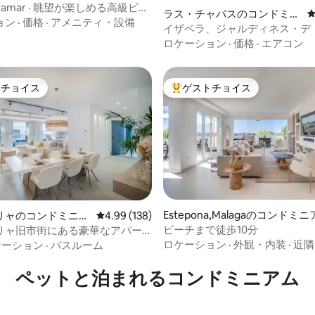
Playamar · 眺望が楽しめる高級ビー
つ星中5つ星の平均評価
ラス・チャパスのコンドミニ
トアパート
ョン
·
価格
·
アメニティ・設備
アム
イザベラ、ジャルディネス・デ
ゴロンドリーナスの屋上
ロケーション
·
価格
·
エアコン
トチョイス
ゲストチョイス
ゲストチョイスです。
大好評のゲストチョイスです。
Estepona,Malagaのコンドミニ
リャのコンドミニア
レビュー138件、5つ星中4.99つ星の平均評価
4.99 (138)
ム
ビーチまで徒歩10分
リャ旧市街にある豪華なアパー
中4.97つ星の平均評価
n...
ロケーション
·
外観・内装
·
近隣
ケーション
·
バスルーム
ペットと泊まれるコンドミニアム