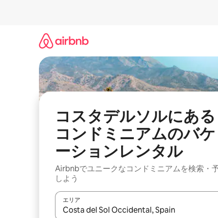
コ
ン
テ
ン
ツ
に
ス
キ
ッ
プ
コスタデルソルにある
コンドミニアムのバケ
ーションレンタル
Airbnbでユニークなコンドミニアムを検索・
しよう
エリア
検索結果が表示されたら、上下の矢印キーを使っ