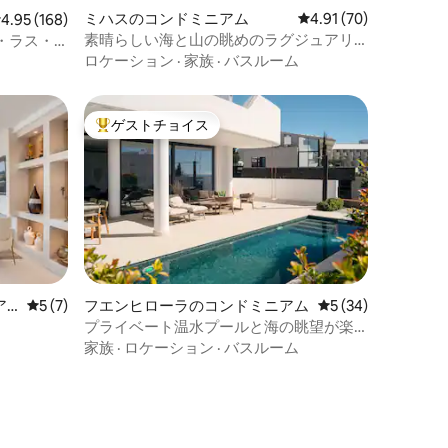
ミハスのコンドミニアム
レビュー70件、5つ星
4.91 (70)
レビュー168件、5つ星中4.95つ星の平均評価
4.95 (168)
素晴らしい海と山の眺めのラグジュアリ
・ラス・
ーアパートメント
ロケーション
·
家族
·
バスルーム
ゲストチョイス
大好評のゲストチョイスです。
ア
レビュー7件、5つ星中5つ星の平均評価
5 (7)
フエンヒローラのコンドミニアム
レビュー34件、5
5 (34)
プライベート温水プールと海の眺望が楽
しめる豪華なマンション・アパート
家族
·
ロケーション
·
バスルーム