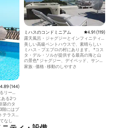
されたス
ワンルー
ントの最
家族
·
価
ハスコス
アクセス
す。アルガ
ミハスのコンドミニアム
レビュー119件、5つ星
4.91 (119)
ル（季節
露天風呂・ジャグジーとインフィニティ
場、共用
プール付きの豪華なペントハウス
美しい高級ペントハウスで、素晴らしい
と地中海
ミハス・プエブロの村にあります。 *コス
むことが
タ・デル・ソルが提供する最高の海と山
いプライ
の景色* ジャグジー、デイベッド、サンラ
ウンジャーを備えた専用の屋上テラスで
家族
·
価格
·
移動のしやすさ
くつろぎましょう。 屋上テラスとダイニ
ングテラスはどちらも、ゲストをもてな
したり、くつろいだり、素晴らしい夕日
レビュー144件、5つ星中4.89つ星の平均評価
4.89 (144)
や景色を楽しんだりするのに最適なスペ
あるリース
ースです。 このペントハウスは、オープ
村にある2つ
ンプランのリビングを備えた豪華な内装
新築のタ
で、両方の寝室から海が見え、4名様が快
e 3階にはプ
適にお休みいただけます。
トテラス
共有する
てなし
メニティ・設備
x 2平方