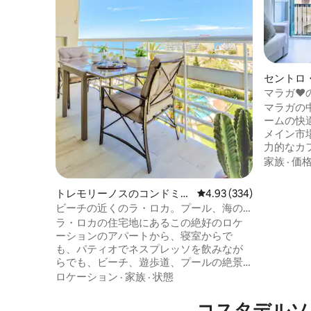
セントロ
ドミニア
マラガ♥の
Away
マラガの
ームの快
メイン市
力的なカ
サイティ
家族
·
価
日当たり
歩の最高
トレモリーノスのコンドミニ
レビュー334件、5つ星
4.93 (334)
ントでリ
アム
ビーチの近くのラ・ロカ。プール、海の
す！ 現代的で豪華なデザインと充実した
眺め、L...
ラ・ロカの住宅地にあるこの絶好のロケ
アメニテ
ーションのアパートから、寝室からで
ることでしょう。 ✔ 
も、パティオでネスプレッソを飲みなが
✔ オープ
らでも、ビーチ、遊歩道、プールの絶景
充実したキ
を堪能してください。室内にはライトブ
ロケーション
·
家族
·
状態
速
ルーのアクセントと象徴的なスペインの
イメージが施されています。 日の出とと
コスタデルソ