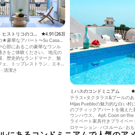
・ヒストリコのコン
レビュー263件、5つ星中4.91つ星の平均評価
4.91 (263)
ム
★豪華なアパート〜Su Casa
中心部にあるこの豪華なワンル
適さをご体験ください。 地元の
場、歴史的なランドマーク、魅
フェ、トップレストラン、エキ
ングなショップ、活気ある港、
格
·
清潔さ
の良いビーチなどからわずか数
のロケーションにあり、エレガ
中4.93つ星の平均評価
ラックスした休暇をお約束しま
ミハスのコンドミニアム
テラス+タクタラス&プールの
ィ・設備のリストには、感嘆す
ショップ
Mijas Puebloの魅力的な白い
キングサイズベッド
のブティックアパートを備えた
ンデザインのリビング 設備の✔
ウンハウス。 Apt. Coon on th
ッチン ✔ スマートテレビ ✔ 高
ライベート家具付きプライベー
Wi-Fi 詳細は以下をご覧ください！
が正面にあります。 アパートが
ロケーション
·
バスルーム
·
おも
ルにあるコンドミニアムで人気のア
大きな屋上テラスにはプール（ 3 