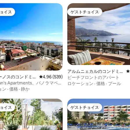
ョイス
ゲストチョイス
ョイス
ゲストチョイス
中4.96つ星の平均評価
アルムニェカルのコンドミニ
レ
アム
ーノスのコンドミニ
レビュー539件、5つ星中4.96つ星の平均評価
4.96 (539)
ビーチフロントのアパート
han's Apartments、パノラマペン
ロケーション
·
価格
·
プール
ョン
·
価格
·
静か
ョイス
ゲストチョイス
ョイス
ゲストチョイス