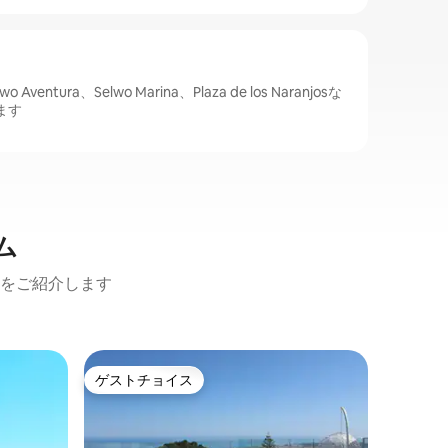
ntura、Selwo Marina、Plaza de los Naranjosな
ます
ム
をご紹介します
ミハスの
ゲストチョイス
ゲス
ゲストチョイス
大好評
Suite - 
スイート
デ・カラ