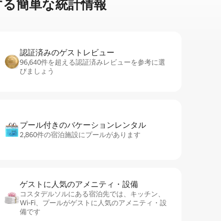
⁠る簡⁠単⁠な統⁠計⁠情⁠報
認証済みのゲ⁠ス⁠ト⁠レ⁠ビ⁠ュ⁠ー
96,640件を超える認証済みレビューを参考に選
びましょう
プール付きのバ⁠ケ⁠ー⁠シ⁠ョ⁠ンレ⁠ン⁠タ⁠ル
2,860件の宿泊施設にプールがあります
ゲストに人⁠気⁠のア⁠メ⁠ニ⁠テ⁠ィ・設⁠備
コスタデルソルにある宿泊先では、キッチン、
Wi-Fi、プールがゲストに人気のアメニティ・設
備です