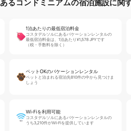
⁠ン⁠ド⁠ミ⁠ニ⁠ア⁠ム⁠の宿⁠泊⁠施⁠設⁠に関⁠す
1泊あたりの最⁠低⁠宿⁠泊⁠料⁠金
コスタデルソルにあるバケーションレンタルの
最低宿泊料金は、1泊あたり¥1,578 JPYです
（税・手数料を除く）
ペットOKのバ⁠ケ⁠ー⁠シ⁠ョ⁠ンレ⁠ン⁠タ⁠ル
ペットと泊まれる宿泊先810件の中から見つけま
しょう
Wi-Fiを利⁠用⁠可⁠能
コスタデルソルにあるバケーションレンタルの
うち3,210件がWi-Fiを提供しています