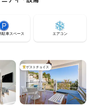
大な景色
ベーリャ
で30分
浜の最初
レストラ
分！
⁠車ス⁠ペ⁠ー⁠ス
エアコン
ゲストチョイス
大好評のゲストチョイスです。