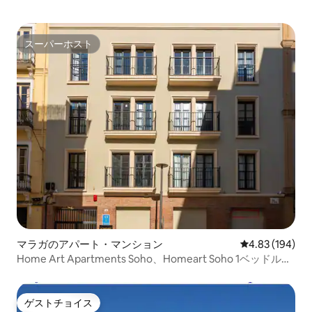
から5キロの場所にあります。その施設の
中でも、新しいターミナルT3が目立ちま
す。このターミナルは、施設を改装した
だけでなく、大規模な交通機関の交換機
スーパーホスト
スーパーホスト
能も備えています。すべてのターミナル
へのアクセスは、自家用車またはマラガ
の首都やその他の主要な地方自治体との
接続を提供する公共交通機関のいずれか
を使用して簡単に行うことができます。
また、一般航空専用のスペースもあり、
民間飛行機が停泊しています。また、施
設内には広くて多様なショッピングエリ
アがあります。この空港から運航してい
る便名と航空会社を確認するには、Aena
のウェブサイト（ www.aena.es ）を参照
してください。 空港へのアクセスには、
次の選択肢があります。 車で マラガから
も他のコスタ・デル・ソルからも、高速
道路A-7（E-15）または国道N-340を通
マラガのアパート・マンション
レビュー194件
4.83 (194)
り、A-7をいくつかの区間で走行します。
Home Art Apartments Soho、Homeart Soho 1ベッドルー
バスで バスを選択し、マラガまたはマル
ムの素晴らしいお部屋
ベーリャを目的地とする場合、旅行者は
空港から市内まで直接バスで行くことが
ゲストチョイス
できます。 EMT（マラガ交通会社）の19
ゲストチョイス