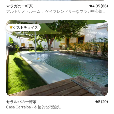
マラガの一軒家
レビュー86件
4.95 (86)
アルトザノ・ルームI、ゲイフレンドリーなマラガ中心部の
ワンルーム
ゲストチョイス
大好評のゲストチョイスです。
セラルバの一軒家
レビュー2
5 (20)
Casa Cerralba - 本格的な宿泊先