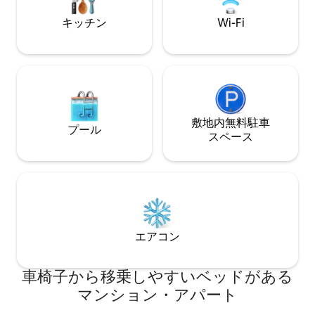
イロン、ヘアドライヤー。ストリーミン
heating throughou
キッチン
Wi-Fi
グTV（Netfilx）のサブスクリプションと
perfect for remot
Smart TV Boxのゲーム 5つのプールと美
🍽 Fully equipped 
しい庭園がある20,000平方メートルの複
oven, microwave, 
合施設にあり、24時間対応のレセプショ
machine, coffee m
ンサービスがあります。パルケ・デ・
Extra linens and to
ラ・パロマ、セルウ、スーパーマーケッ
Professionally cl
ト、薬局、レストランの近く ビーチから
AltaHomes * Self check-in via smartlock.
徒歩12分、マリーナから20分のところに
* Flexible check-i
敷地内無料駐⁠車
プール
ある、ベナルマデナの特権的な立地で
standard hours. *
ス⁠ペ⁠ー⁠ス
す。 ワンルームはとても良い立地です。
accepted with ch
マラガ・コスタ・デル・ソル空港はわず
Always available 
か9 kmの距離にあり、ここからレンタカ
anything. To ensure the well-being of all
ー、タクシー、バス、さらには近郊列車
our guests and neig
でワンルームマンションに行くことがで
smoke-free space.
きます。駅はワンルームマンションから
and rest, so we as
わずか数分の場所にあります。 これらの
minimum after 10 
エアコン
停留所は、コスタ・デル・ソル全体を移
動するのに役立ちます。 飛行機でのアク
セス マラガ・コスタ・デル・ソル国際空
車椅子から移乗しやすいベッドがある
港からは、コスタ・デル・ソル全域にア
クセスできます。この飛行場は、マラガ
マンション・アパート
の首都からわずか8キロ、トレモリーノス