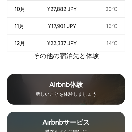
10月
¥27,882 JPY
20°C
11月
¥17,901 JPY
16°C
12月
¥22,337 JPY
14°C
その他の宿⁠泊⁠先と体⁠験
Airbnb体験
新しいことを体験しましょう
Airbnb⁠サ⁠ー⁠ビ⁠ス
滞在をさ⁠ら⁠に特⁠別⁠に