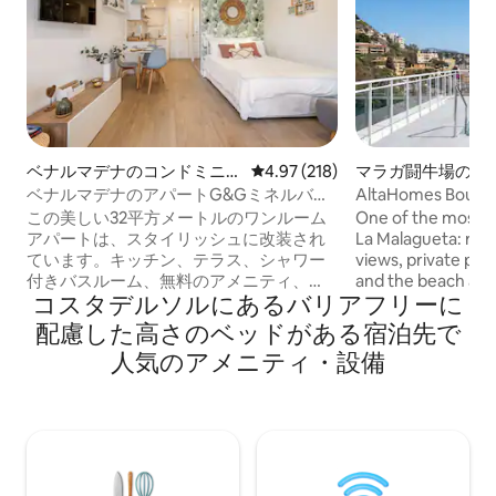
ベナルマデナのコンドミニア
レビュー218件、5つ星中4.97
4.97 (218)
マラガ闘牛場のア
ム
ンション
ベナルマデナのアパートG&Gミネルバス
AltaHomes Bouti
イート
リーアパートメン
この美しい32平方メートルのワンルーム
One of the most c
アパートは、スタイリッシュに改装され
La Malagueta: roof
ています。キッチン、テラス、シャワー
views, private park
付きバスルーム、無料のアメニティ、
and the beach a f
コスタデルソルにあるバリアフリーに
WIFI、Netflix、Smart TVボックスを備え
bedrooms, two ful
ています。受付は24時間オープンしてい
ultra-fast WiFi, an
配慮した高さのベッドがある宿泊先で
ます。 この施設には、スライド付きのプ
kitchen. 🛏 2 bedrooms: queen-size bed
人気のアメニティ・設備
ールと広い庭園があります。 庭園を散策
+ double bed, both
してリラックスしましょう。 テラスと海
Sofa bed in the liv
の眺めを備えた美しい最近改装されたア
🛁 2 full bathroom
パートメントで、細部に渡って豪華に装
toiletries, and hai
飾され、完璧な休暇に必要なものがすべ
Rooftop pool with
て揃っています。エアコン、衛星テレ
lounge area * Priva
ビ、コーヒーメーカー、トースター、ア
garage (included —