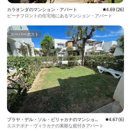
カラオンダのマンション・アパート
レビュー26件
4.69 (26)
ビーチフロントの住宅地にあるマンション・アパート
スーパーホスト
スーパーホスト
プラヤ・デル・ソル・ビリャカナのマンショ
レビュー6件
4.67 (6)
ン・アパート
エステポナ・ヴィラカナの素敵な庭付きアパート