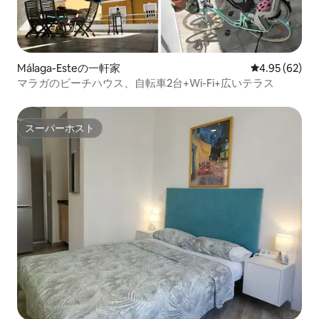
Málaga-Esteの一軒家
レビュー62件
4.95 (62)
マラガのビーチハウス、自転車2台+Wi-Fi+広いテラス
スーパーホスト
スーパーホスト