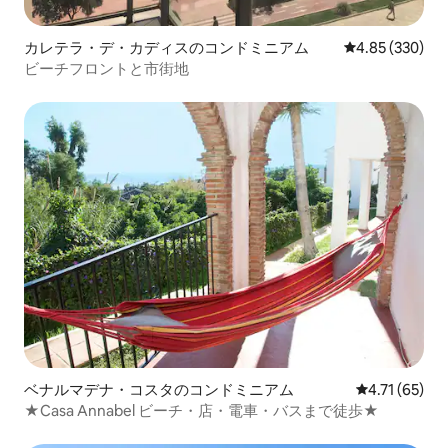
カレテラ・デ・カディスのコンドミニアム
レビュー330件
4.85 (330)
ビーチフロントと市街地
ベナルマデナ・コスタのコンドミニアム
レビュー65件
4.71 (65)
★Casa Annabel ビーチ・店・電車・バスまで徒歩★