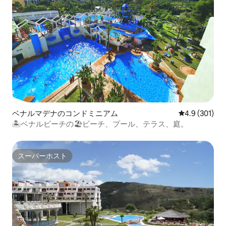
ベナルマデナのコンドミニアム
レビュー301
4.9 (301)
🏝ベナルビーチの🏖ビーチ、プール、テラス、庭。
スーパーホスト
スーパーホスト