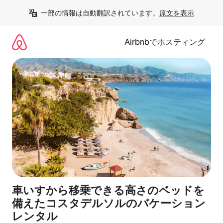
コ
一部の情報は自動翻訳されています。
原文を表示
ン
テ
ン
Airbnbでホスティング
ツ
に
ス
キ
ッ
プ
車いすから移乗できる高さのベッドを
備えたコスタデルソルのバケーション
レンタル