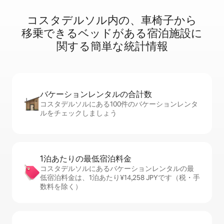
コスタデルソル内⁠の⁠、車⁠椅⁠子⁠か⁠ら
移⁠乗⁠で⁠き⁠るベ⁠ッ⁠ド⁠が⁠あ⁠る宿⁠泊⁠施⁠設⁠に
関⁠す⁠る簡⁠単⁠な統⁠計⁠情⁠報
バケーションレ⁠ン⁠タ⁠ル⁠の合⁠計⁠数
コスタデルソルにある100件のバケーションレンタ
ルをチェックしましょう
1泊あたりの最⁠低⁠宿⁠泊⁠料⁠金
コスタデルソルにあるバケーションレンタルの最
低宿泊料金は、1泊あたり¥14,258 JPYです（税・手
数料を除く）