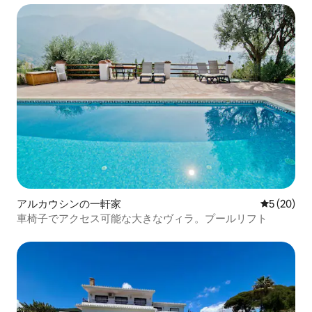
アルカウシンの一軒家
レビュー2
5 (20)
車椅子でアクセス可能な大きなヴィラ。プールリフト