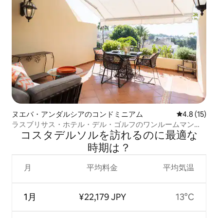
ヌエバ・アンダルシアのコンドミニアム
レビュー15
4.8 (15)
ラスブリサス・ホテル・デル・ゴルフのワンルームマンシ
コスタデルソルを訪⁠れ⁠るの⁠に最⁠適⁠な
ョン
時⁠期⁠は⁠？
月
平均料金
平均気温
1月
¥22,179 JPY
13°C