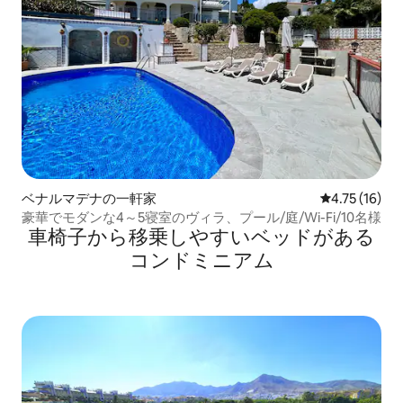
ベナルマデナの一軒家
レビュー16件
4.75 (16)
豪華でモダンな4～5寝室のヴィラ、プール/庭/Wi-Fi/10名様
車椅子から移乗しやすいベッドがある
コンドミニアム