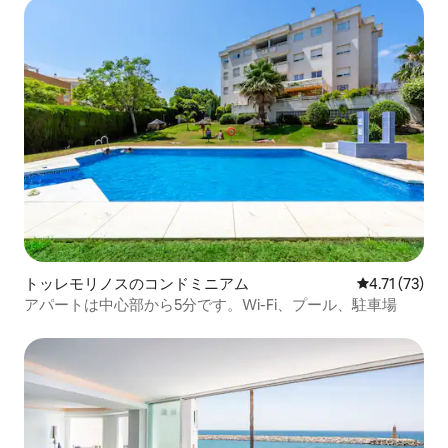
トッレモリノスのコンドミニアム
レビュー73件
4.71 (73)
アパートは中心部から5分です。Wi-Fi、プール、駐車場