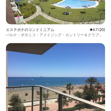
エステポナのコンドミニアム
レビュー20
4.7 (20)
パルケ・ボタニコ・アメイジング・カントリー＆クラブリ
ゾート