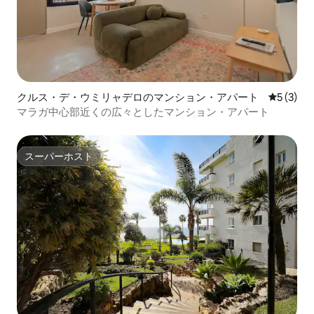
いての情報は www.aena.es。 コスタ・デ
ル・ソル・オクシデンタルへのアクセ
ス： 車で：A-7（E-15）、N-340または有
料高速道路AP-7。 バスで：マラガからは
EMTの19番線（ www.emtmalaga.es）、
マルベーリャからはポルティージョ会社
のバス（ www.ctsa-portillo.com）。 電
車で：Cercanías（近郊）のC1線
クルス・デ・ウミリャデロのマンション・アパート
レビュー
5 (3)
（www.renfe.es） タクシー：Unitaxi（+
マラガ中心部近くの広々としたマンション・アパート
34 952 333 333 / www.unitaxi.es）;
Radiotaxi（+ 34 952 040 804）。
スーパーホスト
スーパーホスト