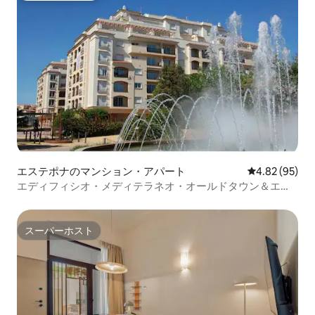
番線（ www.emtmalaga.es ）は、空港と
マラガの中心部を結び、途中で停車しま
す。サービスの頻度は20分から40分で
す。同路線は、パセオ・デ・ロス・ティ
ロスにある首都のバス停に停車します。
そこから旅行者は、州内の他の町や長距
離の目的地に移動することができます。
CTSA-Portillo社は、ターミナル1、2、3と
マルベーリャのバス停（Avda.Trapiche,
s/n）との間を1時間45分ごとに運行して
います。所要時間は45分です。 （
www.ctsa-portillo.com ）。 電車で
RENFE（www.renfe.es）のC1線は、マラ
エステポナのマンション・アパート
レビュー95件
4.82 (95)
ガとフエンヒローラ間を走行し、ターミ
エディフィシオ・メディテラネオ・オールドタウン＆エア
ナル2（近くのT3）の前で停車します。電
コン
車はマラガ中心部から空港まで14分、最
終停留所のフエンヒローラまで約45分か
スーパーホスト
かります。 タクシーで 空港の敷地内に
スーパーホスト
は、Unitaxi（+ 34 952 333 333 /
www.unitaxi.es）とRadiotaxi（+ 34 952
040 804）の2つのタクシー乗り場があり
ます。 お役立ち情報： マラガ・コスタ・
デル・ソル空港 フライトと航空会社につ