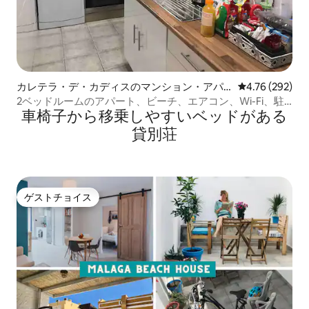
カレテラ・デ・カディスのマンション・アパ
レビュー292件
4.76 (292)
ート
2ベッドルームのアパート、ビーチ、エアコン、Wi-Fi、駐
車椅子から移乗しやすいベッドがある
車場
貸別荘
ゲストチョイス
ゲストチョイス