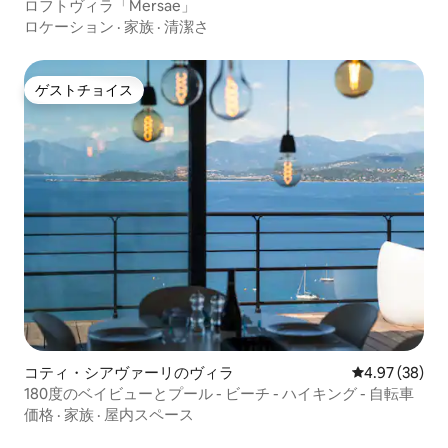
ロフトヴィラ「Mersae」
ロケーション
·
家族
·
清潔さ
ゲストチョイス
ゲストチョイス
コティ・シアヴァーリのヴィラ
レビュー38件
4.97 (38)
180度のベイビューとプール - ビーチ - ハイキング - 自転車
価格
·
家族
·
屋内スペース