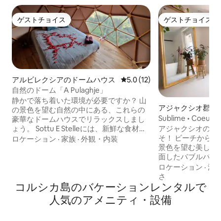
ゲストチョイス
ゲストチョイス
ゲストチョイス
ゲストチョイス
アルビレクシアのドームハウス
レビュー12件、5つ星中5.0
5.0 (12)
自然のドーム「A Pulaghje」
静かで落ち着いた環境が必要ですか？ 山
アジャクシオ郡の
の景色を望む自然の中にある、これらの
ン・アパート
Sublime • Coeur d 
豪華なドームハウスでリラックスしまし
& Sauna
ょう。 Sottu E Stelleには、新鮮な食材を
アジャクシオの珍
使った小さな家族経営のレストランがあ
そ！ ビーチから3分：息をのむような海の
ロケーション
·
家族
·
外観・内装
ります。毎日、ベジタリアンメニュー、
景色を望む美しい
グルテンフリー、ラクトースフリーのメ
面したバブルバス
ニューをご用意しております。 手作りピ
テーブル、高級寝
ロケーション
·
清
ザとデザート。 ヨガ、マッサージなどは
ウェルネスをお約束します
さ
リクエストに応じて提供。 トイレは40メ
コルシカ島のバケーションレンタルで
地、レストラン、
ートル先にあります。寝具とタオルはご
を徒歩で楽しむの
人気のアメニティ・設備
用意しております。 空港は20 km先で
ンです。 カップルに最適です。 🅿️ 駐車場
す。 星空の下でお会いしましょう！
は簡単です すぐ近くに2つの公共駐車場が