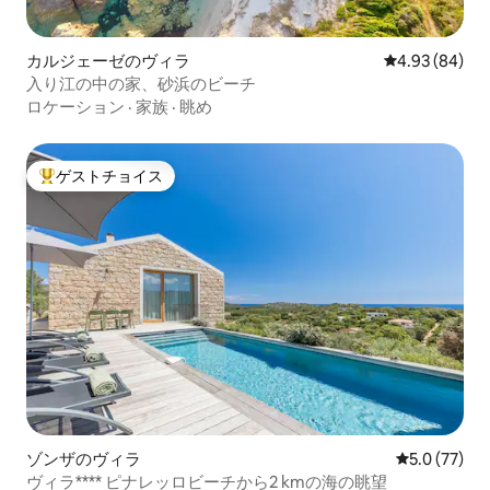
カルジェーゼのヴィラ
レビュー84件
4.93 (84)
入り江の中の家、砂浜のビーチ
ロケーション
·
家族
·
眺め
ゲストチョイス
大好評のゲストチョイスです。
ゾンザのヴィラ
レビュー77
5.0 (77)
ヴィラ**** ピナレッロビーチから2 kmの海の眺望