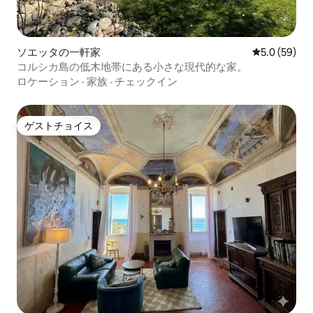
ソエッタの一軒家
レビュー59
5.0 (59)
コルシカ島の低木地帯にある小さな現代的な家。
ロケーション
·
家族
·
チェックイン
ゲストチョイス
ゲストチョイス