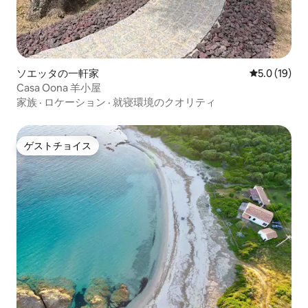
ソエッタの一軒家
レビュー19
5.0 (19)
Casa Oona 羊小屋
家族
·
ロケーション
·
就寝環境のクオリティ
ゲストチョイス
ゲストチョイス