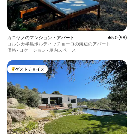
カニヤノのマンション・アパート
レビュー98
5.0 (98)
コルシカ半島ポルティッチョーロの海辺のアパート
価格
·
ロケーション
·
屋内スペース
ゲストチョイス
大好評のゲストチョイスです。