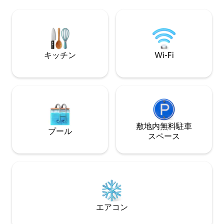
あります。 中心
く駐車できます。 
キッチン
Wi-Fi
敷地内無料駐⁠車
プール
ス⁠ペ⁠ー⁠ス
エアコン