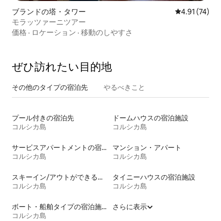
ブランドの塔・タワー
レビュー74件
4.91 (74)
モラッツァーニツアー
価格
·
ロケーション
·
移動のしやすさ
ぜひ訪⁠れ⁠た⁠い目⁠的⁠地
その他のタ⁠イ⁠プ⁠の宿⁠泊⁠先
やるべきこと
プール付きの宿泊先
ドームハウスの宿泊施設
コルシカ島
コルシカ島
サービスアパートメントの宿泊施設
マンション・アパート
コルシカ島
コルシカ島
スキーイン/アウトができる宿泊先
タイニーハウスの宿泊施設
コルシカ島
コルシカ島
ボート・船舶タイプの宿泊施設
さらに表示
コルシカ島