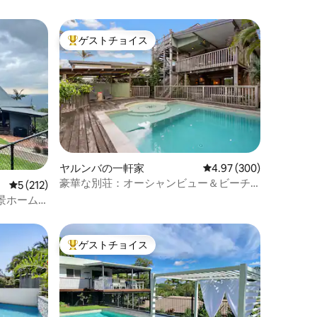
ゲストチョイス
大好評のゲストチョイスです。
ヤルンバの一軒家
レビュー300件、5つ星
4.97 (300)
豪華な別荘：オーシャンビュー＆ビーチ
レビュー212件、5つ星中5つ星の平均評価
5 (212)
直通
景ホーム
ゲストチョイス
大好評のゲストチョイスです。