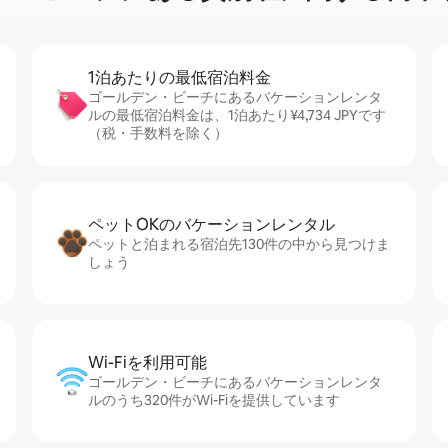
1泊あたりの最⁠低⁠宿⁠泊⁠料⁠金
ゴールデン・ビーチにあるバケーションレンタ
ルの最低宿泊料金は、1泊あたり¥4,734 JPYです
（税・手数料を除く）
ペットOKのバ⁠ケ⁠ー⁠シ⁠ョ⁠ンレ⁠ン⁠タ⁠ル
ペットと泊まれる宿泊先130件の中から見つけま
しょう
Wi-Fiを利⁠用⁠可⁠能
ゴールデン・ビーチにあるバケーションレンタ
ルのうち320件がWi-Fiを提供しています