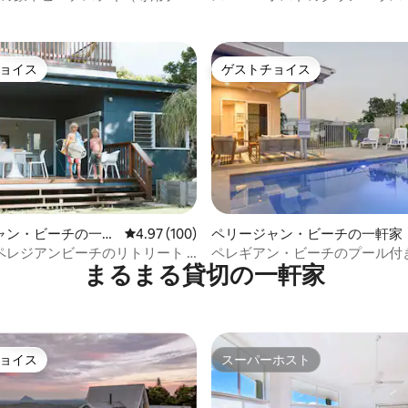
aravi Bure
お店まで徒歩ですぐ
ョイス
ゲストチョイス
ョイス
ゲストチョイス
4.95つ星の平均評価
ャン・ビーチの一軒
レビュー100件、5つ星中4.97つ星の平均評価
4.97 (100)
ペリージャン・ビーチの一軒家
ペレジアンビーチのリトリート -
ペレギアン・ビーチのプール付き
まるまる貸切の一軒家
徒歩2分
ペット同伴可
ョイス
スーパーホスト
ョイス
スーパーホスト