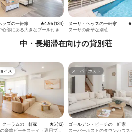
ヘッズの一軒家
レビュー134件、5つ星中4.95つ星の平均評価
4.95 (134)
ヌーサ・ヘッズの一軒家
レ
中心部にある大きなプール付き
ヌーサの豪華な別荘
中4.98つ星の平均評価
コーカスの家
中・長期滞在向けの貸別荘
ョイス
スーパーホスト
ョイス
スーパーホスト
つ星中5つ星の平均評価
・クーラムの一軒家
レビュー12件、5つ星中5つ星の平均評価
5 (12)
ゴールデン・ビーチの一軒家
台の豪華ビーチステイ（専用プー
スーパーホストのタウンハウス -