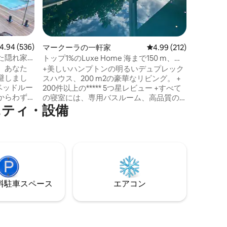
フルブラ
ーカーの
す。1年
た建築物
しく、3
ビュー536件、5つ星中4.94つ星の平均評価
4.94 (536)
マークーラの一軒家
レビュー212件、5つ星
4.99 (212)
隠れ家的
た隠れ家
トップ1%のLuxe Home 海まで150 m、温
料金には
水プール付き
、あなた
+美しいハンプトンの明るいデュプレック
泊料金と
避しまし
スハウス、200 m2の豪華なリビング。 +
追加の清
200件以上の***** 5つ星レビュー +すべて
途）をご
からわず
の寝室には、専用バスルーム、高品質の
ニティ・設備
環境にあ
寝具、ダクト付きエアコンが備わってい
気あふれ
ます。 +プライベートの温水プール、屋外
すぐ、ま
のアルフレスコエリア、バーベキューを
分で行けま
お楽しみください。 美しく装備されたエ
クスでき
ンターテイナーのキッチン、8人用ダイニ
ップルに最
ング。 海の音を聞いたり、リラックスし
たり、サンセットを楽しんだり、きらめ
しい家
く太平洋に沈む夕日を眺めたりしてくだ
⁠車ス⁠ペ⁠ー⁠ス
エアコン
高の隠れ
さい。
ことがで