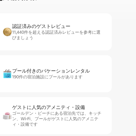
認証済みのゲ⁠ス⁠ト⁠レ⁠ビ⁠ュ⁠ー
11,440件を超える認証済みレビューを参考に選
びましょう
プール付きのバ⁠ケ⁠ー⁠シ⁠ョ⁠ンレ⁠ン⁠タ⁠ル
190件の宿泊施設にプールがあります
ゲストに人⁠気⁠のア⁠メ⁠ニ⁠テ⁠ィ・設⁠備
ゴールデン・ビーチにある宿泊先では、キッチ
ン、Wi-Fi、プールがゲストに人気のアメニテ
ィ・設備です