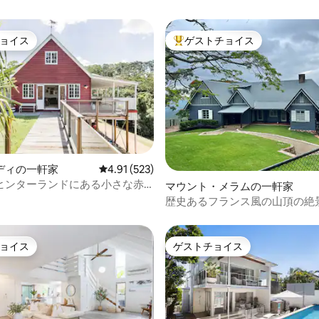
ョイス
ゲストチョイス
ョイス
大好評のゲストチョイスです。
中4.98つ星の平均評価
ディの一軒家
レビュー523件、5つ星中4.91つ星の平均評価
4.91 (523)
ヒンターランドにある小さな赤
マウント・メラムの一軒家
歴史あるフランス風の山頂の絶
ステッド
ョイス
ゲストチョイス
ョイス
ゲストチョイス