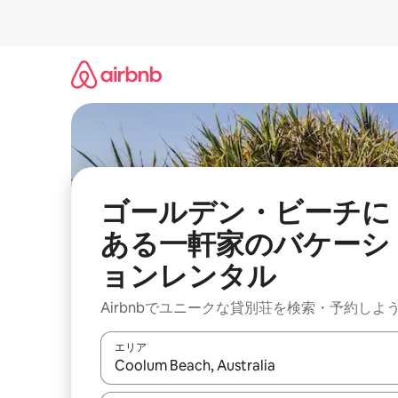
コ
ン
テ
ン
ツ
に
ス
キ
ッ
プ
ゴールデン・ビーチに
ある一軒家のバケーシ
ョンレンタル
Airbnbでユニークな貸別荘を検索・予約しよ
エリア
検索結果が表示されたら、上下の矢印キーを使っ