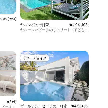
ビュー204件、5つ星中4.93つ星の平均評価
4.93 (204)
ヤルンバの一軒家
レビュー108件、5つ星
4.94 (108)
ヤルーンバビーチのリトリート - 子ども＆
ペットOK
ゲストチョイス
ゲストチョイス
レビュー4件、5つ星中5つ星の平均評価
5 (4)
ゴールデン・ビーチの一軒家
レビュー56件、5つ星
4.95 (56)
 ビーチや