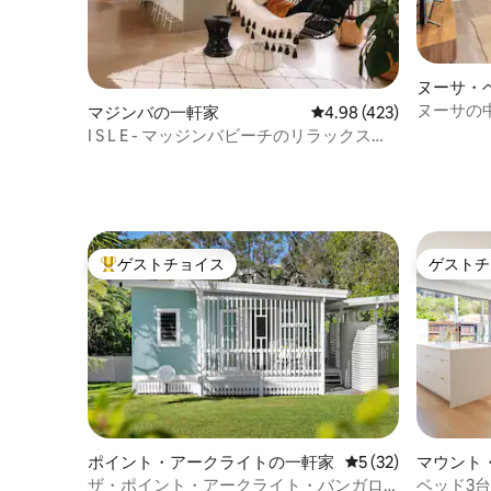
ヌーサ・
ヌーサの
マジンバの一軒家
レビュー423件、5つ星
4.98 (423)
の豪華な
I S L E - マッジンバビーチのリラックスし
た海岸沿いの家
ゲストチョイス
ゲストチ
大好評のゲストチョイスです。
ゲストチ
ポイント・アークライトの一軒家
レビュー32件、5
5 (32)
マウント
ザ・ポイント・アークライト・バンガロ
ベッド3