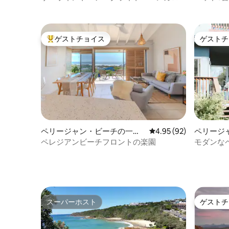
ー
ル付き）- B
ゲストチョイス
ゲストチ
大好評のゲストチョイスです。
ゲストチ
ペリージャン・ビーチの一軒
レビュー92件、5つ星中
4.95 (92)
ペリージ
家
家
ペレジアンビーチフロントの楽園
モダンな
砂浜まで
スーパーホスト
ゲストチ
スーパーホスト
ゲストチ