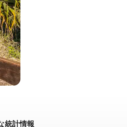
統⁠計⁠情⁠報