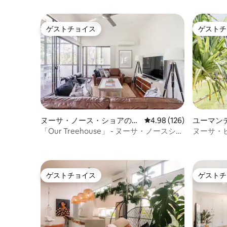
まで徒歩15分です。 家にはWi-Fiがあり、
テレビにはNetflixがあります。 また、
DVDプレーヤーとDVDもご用意しており
ゲストチョイス
ゲストチ
ゲストチョイス
ゲストチ
ます。 プールエリアに持ち込める
Bluetoothミュージックドックがありま
す。 夫と私は食通ですので、どのような
食べ物が好きか教えてください。ご滞在
中のおすすめをご紹介します。 ゲストは
滞在中、家全体をご利用いただけます。
私たちは家の近くに住んでいませんが、
ご不明な点がございましたら、いつでも
お電話で対応いたします。 クーラムビー
ヌーサ・ノース・ショアの一
レビュー126件、5つ星
4.98 (126)
ユーマン
チから徒歩約10分、スタマーズクリーク
軒家
の犬同伴OKビーチから少し離れた、家族
「Our Treehouse」 - ヌーサ・ノースショ
ヌーサ・
向けのエリアです。 ペレギアンビーチ、
ア
い納屋
サンシャインビーチ、ヌーサはすべて宿
泊施設から車ですぐのところにありま
す。 クーラムビーチ周辺は平坦で歩きや
ゲストチョイス
ゲストチ
すいです。ペレギアンビーチまで車で10
ゲストチョイス
ゲストチ
分、サンシャインビーチまで車で15分、ヌ
ーサまで車で20分です。