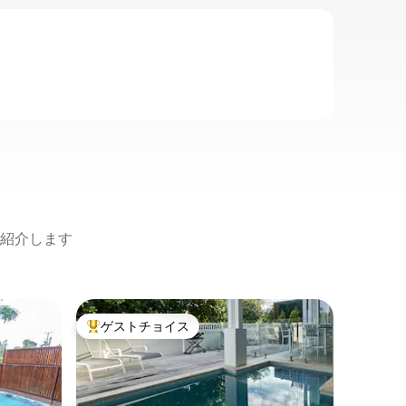
紹介します
ボールド
ゲストチョイス
ゲス
大好評のゲストチョイスです。
大好評
リバーデ
クーラム
海を見下
の端に位