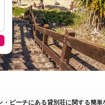
ビーチに⁠あ⁠る貸⁠別⁠荘⁠に関⁠す⁠る簡⁠単⁠な