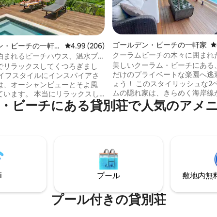
ゴールデン・ビーチの一軒家
レ
中4.98つ星の平均評価
ン・ビーチの一軒
レビュー206件、5つ星中4.99つ星の平均評価
4.99 (206)
クーラムビーチの木々に囲まれ
泊まれるビーチハウス、温水プ
／温水スパ
ーシャンビュー
美しいクーラム・ビーチにある
でリラックスしてくつろぎまし
だけのプライベートな楽園へ逃
ライフスタイルにインスパイアさ
ょう！ このスタイリッシュな2ベッドルー
は、オーシャンビューとそよ風
ムの隠れ家は、きらめく海岸線
ています。 本当にリラックスし
・ビーチにある貸別荘で人気のアメ
か数分のところにある緑豊かな
に浸りましょう。3階建ての豪華
ります。警備付きのビーチ、活
は、屋外プール、2つのデッキ、
るカフェ、レストランまで車で
ームがあります。 プライバシー
たは景色を楽しみながら徒歩15
、海と鳥の生活の音に耳を傾け
す。家族旅行や、海辺でリラッ
。 季節に合わせて、クジラが遊
る隠れ家を探している2組のカ
ご覧ください。 クーラムの人里
適です。 快適さ、広々としたスペース、
ァーストベイ、人気のメインビ
くつろぎを重視したこの素晴ら
外ストリップ、レストランまで
i
プール
敷地内無料駐
は、サンシャインコーストで最
です。 注-パーティーハウスでは
家であり、休暇の思い出を作る
 YouTube動画検索- 25 Fauna
きます。
プール付きの貸別荘