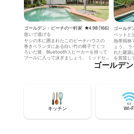
ゴールデン・ビーチの一軒家
レビュー166件、5つ星
4.98 (166)
ゴールデ
家
急いで逃げる
ペットと
ールとオ
ヤシの木に囲まれたこのビーチハウスの
熱帯雨林
巻きベランダにある白い竹の椅子でくつ
ょう。 
ろいだ後、Bluetoothスピーカーを持って
れた建築
プールに入って泳ぎましょう。 ミッドセ
を賞賛し
ゴールデン
ンチュリーの木製家具と織物を組み合わ
た雰囲気
せることで、リラックスしたトロピカル
な建物に
な雰囲気を演出しています。 申し訳あり
ゲームル
ませんが、学校の卒業旅行の予約は受け
を楽しみ
付けておりません。 この家は、自然の沿
ましょう
岸の風を捉えるように設計されていま
ぶ様子を
す。 ベランダを囲むことで、すべてのド
離れたフ
アを開けて家を快適で涼しく保つことが
ーチ、屋
キッチン
Wi-F
できます。 私たちの家はペットフレンド
徒歩圏内
リーで、小さなドッグドアが設置されて
ありません。
います。 庭も完全にフェンスで囲まれて
Terrace
います。 クーラムビーチまで徒歩約10
分、スタマーズクリークの犬同伴ビーチ