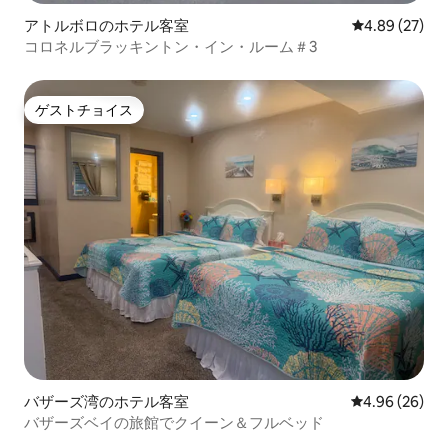
アトルボロのホテル客室
レビュー27件
4.89 (27)
コロネルブラッキントン・イン・ルーム＃3
ゲストチョイス
ゲストチョイス
バザーズ湾のホテル客室
レビュー26件
4.96 (26)
バザーズベイの旅館でクイーン＆フルベッド