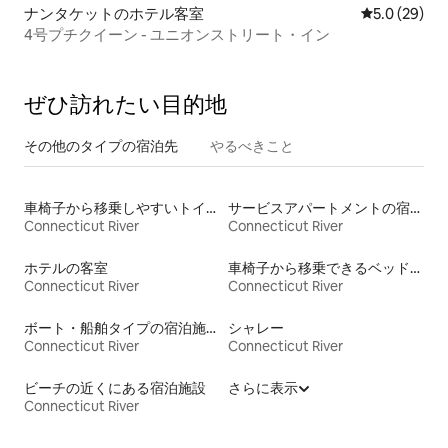
ナンタケットのホテル客室
レビュー29
5.0 (29)
4号プチクイーン - ユニオンストリート・イン
ぜひ訪⁠れ⁠た⁠い目⁠的⁠地
その他のタ⁠イ⁠プ⁠の宿⁠泊⁠先
やるべきこと
車椅子から移乗しやすいトイレ付きの宿泊施設
サービスアパートメントの宿泊施設
Connecticut River
Connecticut River
ホテルの客室
車椅子から移乗できるベッドがある宿泊施設
Connecticut River
Connecticut River
ボート・船舶タイプの宿泊施設
シャレー
Connecticut River
Connecticut River
ビーチの近くにある宿泊施設
さらに表示
Connecticut River