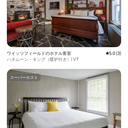
ワイッツフィールドのホテル客室
レビュー3
5.0 (3)
ハネムーン・キング（暖炉付き）| VT
スーパーホスト
スーパーホスト