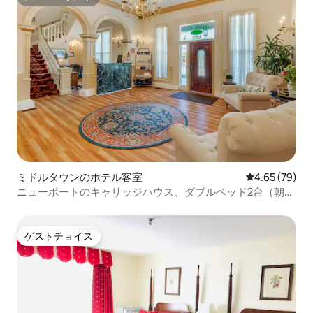
スーパーホスト
ミドルタウンのホテル客室
レビュー79件
4.65 (79)
ニューポートのキャリッジハウス、ダブルベッド2台（朝食
付き）
ゲストチョイス
ゲストチョイス