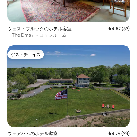
ウェストブルックのホテル客室
レビュー53件
4.62 (53)
「The Elms」 - ロッジルーム
ゲストチョイス
ゲストチョイス
ウェアハムのホテル客室
レビュー29件
4.79 (29)