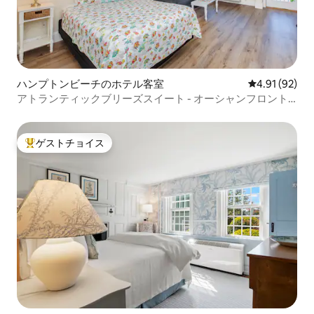
ハンプトンビーチのホテル客室
レビュー92件
4.91 (92)
アトランティックブリーズスイート - オーシャンフロント
クイーンスタジオ
ゲストチョイス
大好評のゲストチョイスです。