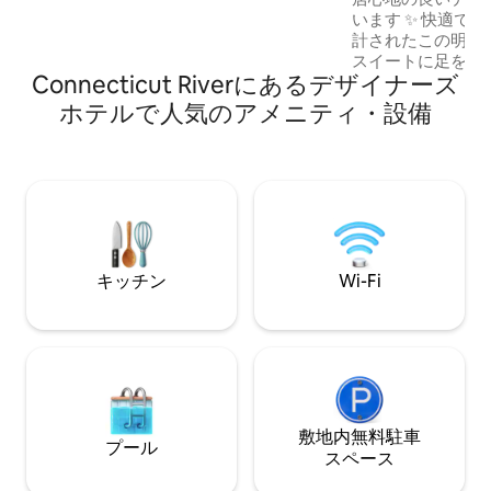
ラインベック、キングストンウォーター
います ✨ 快適で快適に過ごせるように設
フロント、キングストンストッケード地
計されたこの明る
区、ウッドストック、バードカレッジで
スイートに足を踏
す。 さらに、2部屋が必要な方やご家族で
Connecticut Riverにあるデ⁠ザ⁠イ⁠ナ⁠ー⁠ズ
なクイーンベッド
のご旅行の方向けに、敷地内に美しく整
たキッチン、モダ
えられたお部屋がもう1部屋あります。
ホ⁠テ⁠ル⁠で人⁠気⁠のア⁠メ⁠ニ⁠テ⁠ィ⁠・設⁠備
専用バスルームを
B&Bと見なされていますが、朝食はご期
鮮な仕上げと居心
待いただけません。 お部屋には、季節の
年の夏は短期滞在
フルーツと地元の焼き菓子、キューリグ
す！ 👣 ノースショアモール、ライフタイ
コーヒーメーカー、コンパクト冷蔵庫
ムのアスレチック
（ハーフアンドハーフとヨーグルト入
楽しもう 🏥 ラ
り）が備わっています。 庭とテラス。 ゲ
🚗 🚑 MGH Dan
ストの皆様の邪魔にならないように努め
の🎃ダウンタウンま
ており、鍵を置いて外出することもあり
キッチン
Wi-Fi
ます。 ゲストがいつでも好きなときに到
着できるようにしたいと思っています。
プレッシャーや時間のスケジュールはあ
りません。 それでも、いつでも電話でご
連絡いただけます。見どころ、観光スポ
ット、おいしいレストランについて専門
的なアドバイスを提供できます。 このエ
敷地内無料駐⁠車
リアにはやるべきことがたくさんありま
プール
ス⁠ペ⁠ー⁠ス
すので、現地の経験豊富なホストに選択
肢を絞り込んでもらうと役立ちます。遠