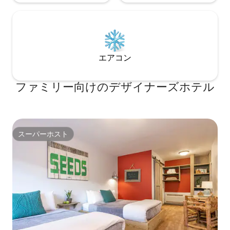
慮なくお尋ねください！ ベンジャミン・
テン・ブロックハウスは、キングストン
のすぐ北にあるフラットブッシュロード
にあります。 ラインベックやキングスト
ンへのアクセスが良く、サウガティーズ
やウッドストックにも近いです。 アムト
エアコン
ラックとウーバーが利用可能になりまし
た！ラインクリフ駅から10分です。 非常
に清潔で、快適な家具が備わっており、
ファミリー向⁠け⁠のデ⁠ザ⁠イ⁠ナ⁠ー⁠ズホ⁠テ⁠ル
イギリスの田舎の生活モチーフが豊富
で、上質なリネンが揃っており、完璧な
プライバシーがあります。 快適でリラッ
クスできるように設計された空間で、時
間を忘れてください！
スーパーホスト
スーパーホスト