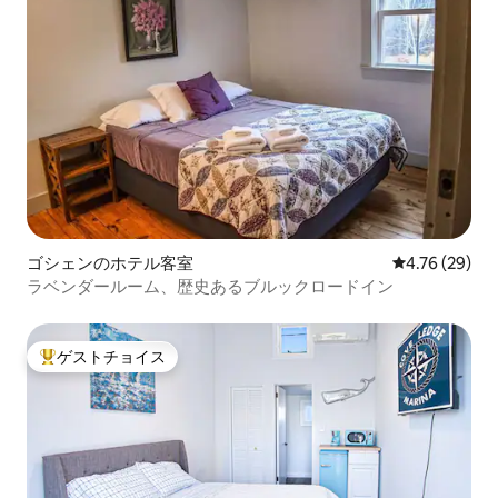
ゴシェンのホテル客室
レビュー29件
4.76 (29)
ラベンダールーム、歴史あるブルックロードイン
ゲストチョイス
大好評のゲストチョイスです。