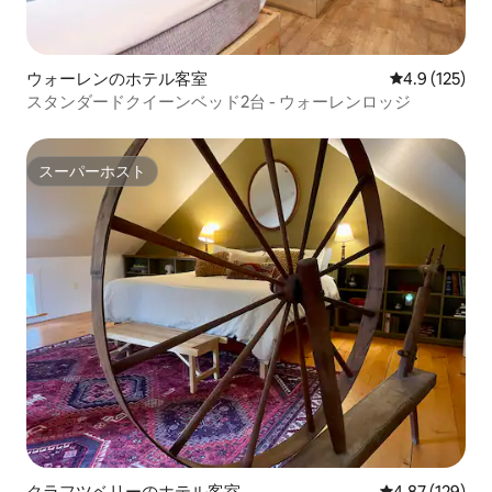
ウォーレンのホテル客室
レビュー125
4.9 (125)
スタンダードクイーンベッド2台 - ウォーレンロッジ
スーパーホスト
スーパーホスト
クラフツベリーのホテル客室
レビュー129件
4.87 (129)