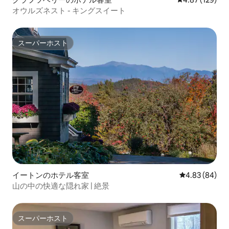
オウルズネスト - キングスイート
スーパーホスト
スーパーホスト
イートンのホテル客室
レビュー84件
4.83 (84)
山の中の快適な隠れ家 | 絶景
スーパーホスト
スーパーホスト