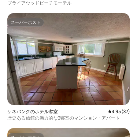
ブライアウッドビーチモーテル
スーパーホスト
スーパーホスト
ケネバンクのホテル客室
レビュー37件
4.95 (37)
歴史ある旅館の魅力的な2寝室のマンション・アパート