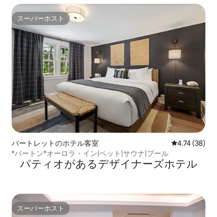
スーパーホスト
スーパーホスト
バートレットのホテル客室
レビュー38件
4.74 (38)
*バートン*オーロラ・イン|ペット|サウナ|プール
パティオがあるデ⁠ザ⁠イ⁠ナ⁠ー⁠ズホ⁠テ⁠ル
スーパーホスト
スーパーホスト