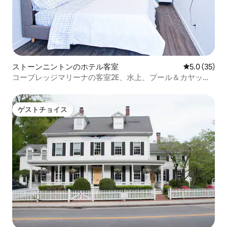
ストーンニントンのホテル客室
レビュー35
5.0 (35)
コーブレッジマリーナの客室2E、水上、プール＆カヤック
付き
ゲストチョイス
ゲストチョイス