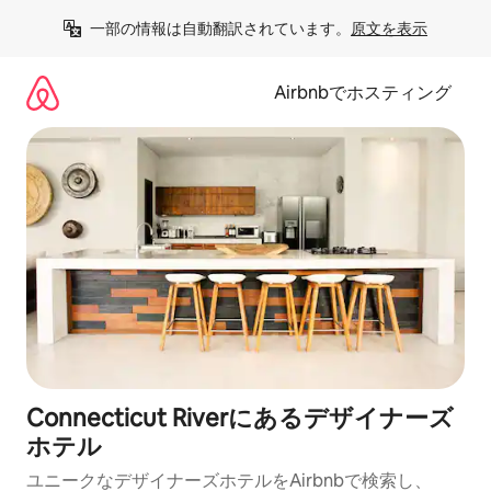
コ
一部の情報は自動翻訳されています。
原文を表示
ン
テ
ン
Airbnbでホスティング
ツ
に
ス
キ
ッ
プ
Connecticut Riverにあるデ⁠ザ⁠イ⁠ナ⁠ー⁠ズ
ホ⁠テ⁠ル
ユニークなデ⁠ザ⁠イ⁠ナ⁠ー⁠ズホ⁠テ⁠ル⁠をAirbnb⁠で検⁠索⁠し⁠、