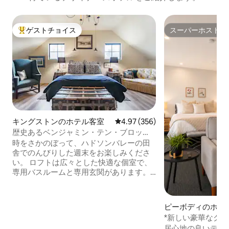
ゲストチョイス
スーパーホスト
大好評のゲストチョイスです。
スーパーホスト
キングストンのホテル客室
レビュー356件、5つ星中4.97
4.97 (356)
歴史あるベンジャミン・テン・ブロッ
ク・ハウスのロフト
時をさかのぼって、ハドソンバレーの田
舎でのんびりした週末をお楽しみくださ
い。 ロフトは広々とした快適な個室で、
専用バスルームと専用玄関があります。
この家は1751年からゲストをお迎えして
おり、その歴史をみなさんと共有できる
ことを嬉しく思います。 私たちのロケー
ピーボディのホテ
ションはミッドハドソンバレーの交差点
*新しい豪華なク
にあり、文字通り数分で行ける場所は、
料駐車場＋セーラ
居心地の良いデザ