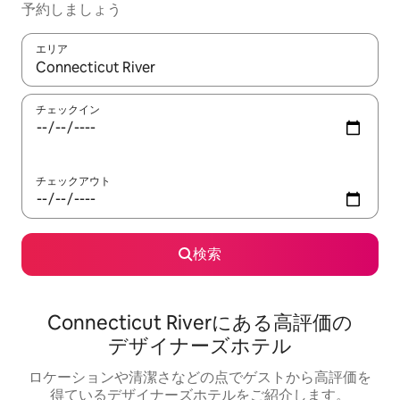
予⁠約し⁠ま⁠し⁠ょ⁠う
エリア
検索結果が表示されたら、上下の矢印キーを使って移動するか、
チェックイン
チェックアウト
検索
Connecticut Riverにある高⁠評⁠価⁠の
デ⁠ザ⁠イ⁠ナ⁠ー⁠ズホ⁠テ⁠ル
ロケーションや清⁠潔⁠さ⁠な⁠ど⁠の点⁠でゲ⁠ス⁠ト⁠か⁠ら高⁠評⁠価⁠を
得⁠て⁠い⁠るデ⁠ザ⁠イ⁠ナ⁠ー⁠ズホ⁠テ⁠ル⁠をご⁠紹⁠介し⁠ま⁠す⁠。