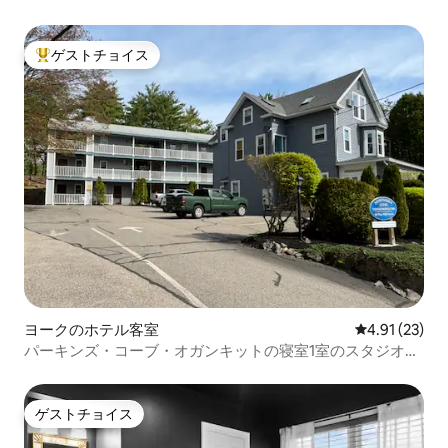
ゲストチョイス
大好評のゲストチョイスです。
ヨークのホテル客室
レビュー23件
4.91 (23)
パーキンズ・コーブ・オガンキットの寝室1室のスタジオコ
ンドミニアム
ゲストチョイス
ゲストチョイス