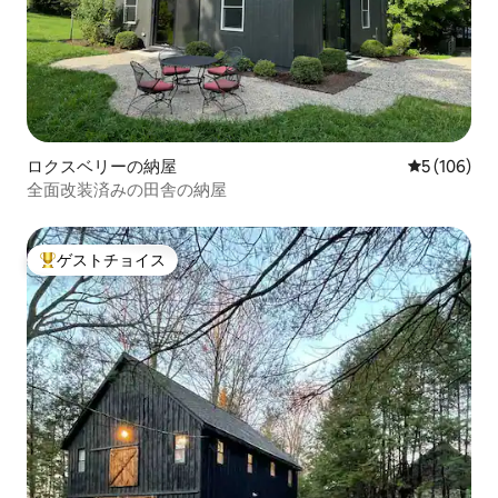
ロクスベリーの納屋
レビュー10
5 (106)
全面改装済みの田舎の納屋
ゲストチョイス
大好評のゲストチョイスです。