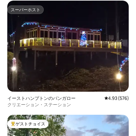
スーパーホスト
スーパーホスト
イーストハンプトンのバンガロー
レビュー576件
4.93 (576)
クリエーション・ステーション
ゲストチョイス
大好評のゲストチョイスです。