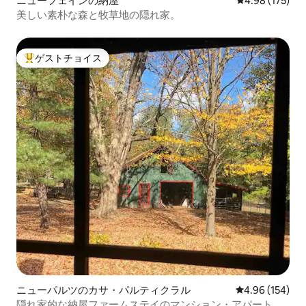
ニューフェインの納屋
レビュー175件
4.98 (175)
美しい素朴な森と牧草地の隠れ家。
ゲストチョイス
大好評のゲストチョイスです。
ニューパルツのカサ・パルティクラル
レビュー154件
4.96 (154)
隠れ家的な納屋ファームステイのマンション・アパート