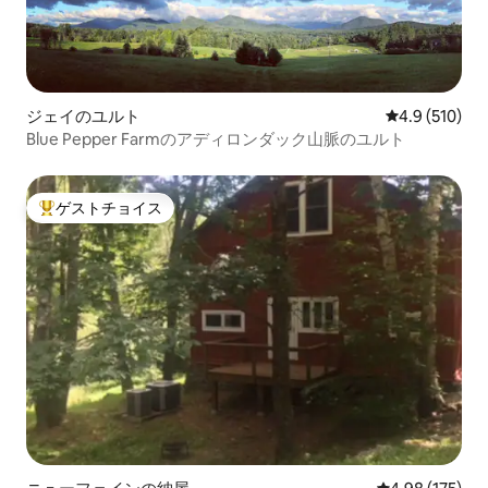
ジェイのユルト
レビュー510
4.9 (510)
Blue Pepper Farmのアディロンダック山脈のユルト
ゲストチョイス
大好評のゲストチョイスです。