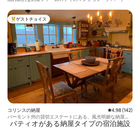
ゲストチョイス
大好評のゲストチョイスです。
コリンスの納屋
レビュー142件
4.98 (142)
バーモント州の貸切エステートにある、風光明媚な納屋ロ
パティオがある納屋タイプの宿泊施設
フト