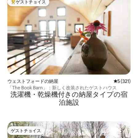
ゲストチョイス
大好評のゲストチョイスです。
ウェストフォードの納屋
レビュー3
5 (321)
「The Book Barn」：新しく改装されたゲストハウス
洗濯機・乾燥機付きの納屋タイプの宿
泊施設
ゲストチョイス
ゲストチョイス