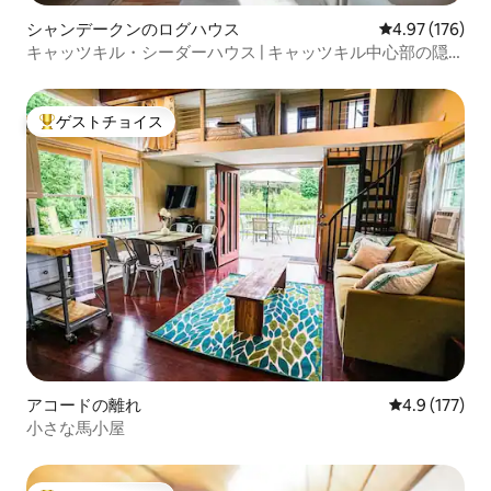
シャンデークンのログハウス
レビュー176件
4.97 (176)
キャッツキル・シーダーハウス | キャッツキル中心部の隠れ
家
ゲストチョイス
大好評のゲストチョイスです。
アコードの離れ
レビュー177
4.9 (177)
小さな馬小屋