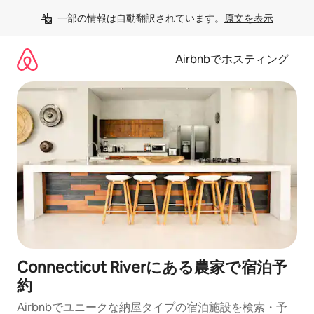
コ
一部の情報は自動翻訳されています。
原文を表示
ン
テ
ン
Airbnbでホスティング
ツ
に
ス
キ
ッ
プ
Connecticut Riverにある農家で宿泊予
約
Airbnbでユニークな納屋タイプの宿泊施設を検索・予