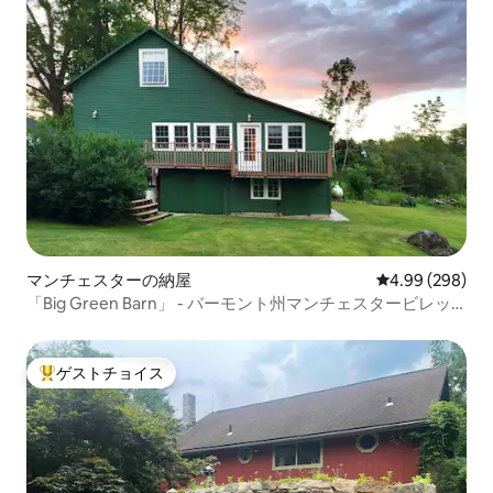
マンチェスターの納屋
レビュー298件
4.99 (298)
「Big Green Barn」 - バーモント州マンチェスタービレッ
ジ
ゲストチョイス
大好評のゲストチョイスです。