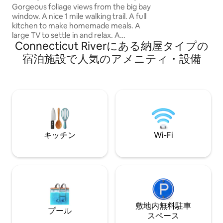
室のキャビンをお楽
馬場
Gorgeous foliage views from the big bay
タブ、バーベキュ
window. A nice 1 mile walking trail. A full
したキッチンなど
kitchen to make homemade meals. A
ィ・設備が揃って
large TV to settle in and relax. A
色を楽しみ、ハイ
Connecticut Riverにある納屋タイプの
workspace if needed. Laundry. Extra
満喫しましょう。 もっと広いお部屋が必
space could be used for storage/air
宿泊施設で人気のアメニティ・設備
要ですか？いとこの
mattress/kid space. Come experience
Never Cease
farm life and let us know if you want a
visit with any of the animals. Horses,
chickens & dogs. Our place is a perfect
getaway for a couple or small family.
Escape the busy city noise. Relax at our
firepit and check out the stars
キッチン
Wi-Fi
敷地内無料駐⁠車
プール
ス⁠ペ⁠ー⁠ス