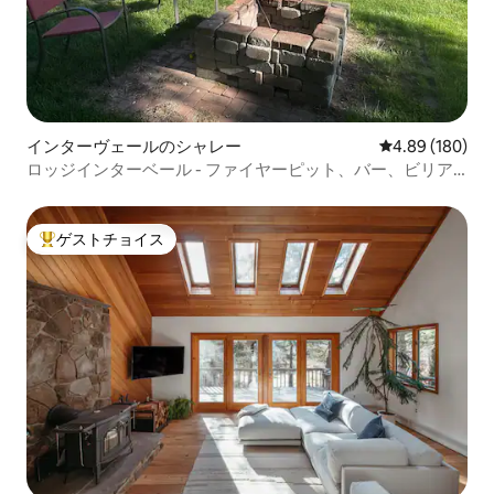
インターヴェールのシャレー
レビュー180件
4.89 (180)
ロッジインターベール - ファイヤーピット、バー、ビリア
ードテーブル、サウナ。
ゲストチョイス
大好評のゲストチョイスです。