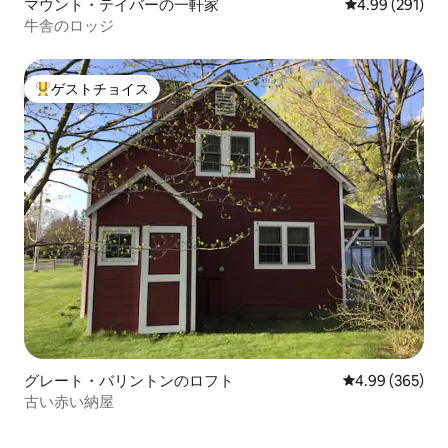
マウント・テイバーの一軒家
レビュー291件
4.99 (291)
牛舎のロッジ
ゲストチョイス
大好評のゲストチョイスです。
グレート・バリントンのロフト
レビュー365件
4.99 (365)
古い赤い納屋