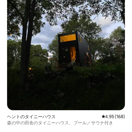
ヘントのタイニーハウス
レビュー168件
4.95 (168)
森の中の田舎のタイニーハウス、プール／サウナ付き