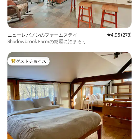
ニューレバノンのファームステイ
レビュー273件
4.95 (273)
Shadowbrook Farmの納屋に泊まろう
ゲストチョイス
大好評のゲストチョイスです。