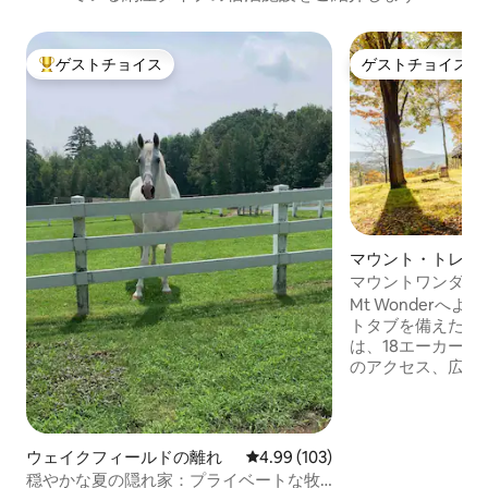
ゲストチョイス
ゲストチョイス
大好評のゲストチョイスです。
ゲストチョイス
マウント・トレン
軒家
マウントワンダー
る大きな快適なキ
Mt Wonderへ
トタブを備えたこ
は、18エーカー
のアクセス、広大
晴らしい景色を楽
ックまで10分です。 お友達との休暇
マンチックな隠れ
心地がよくて広く
ウェイクフィールドの離れ
レビュー103件、5つ星中4.99
4.99 (103)
雰囲気の、素朴な
穏やかな夏の隠れ家：プライベートな牧