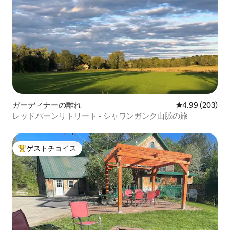
ガーディナーの離れ
レビュー203件
4.99 (203)
レッドバーンリトリート - シャワンガンク山脈の旅
ゲストチョイス
大好評のゲストチョイスです。