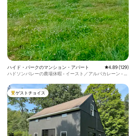
ハイド・パークのマンション・アパート
レビュー129件
4.89 (129)
ハドソンバレーの農場休暇 - イースト／アルパカレーン - ア
パート1
ゲストチョイス
大好評のゲストチョイスです。