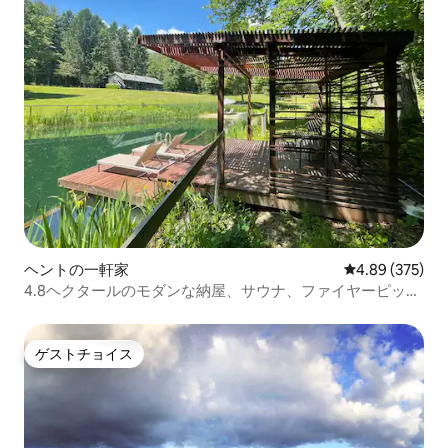
ヘントの一軒家
レビュー375件
4.89 (375)
4.8ヘクタールのモダンな納屋、サウナ、ファイヤーピッ
ト、水泳
ゲストチョイス
ゲストチョイス