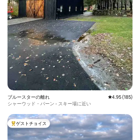
ブルースターの離れ
レビュー185件
4.95 (185)
シャーウッド・バーン - スキー場に近い
ゲストチョイス
大好評のゲストチョイスです。