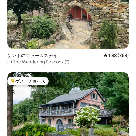
ケントのファームステイ
レビュー368件
4.88 (368)
(°) The Wandering Peacock (°)
ゲストチョイス
大好評のゲストチョイスです。