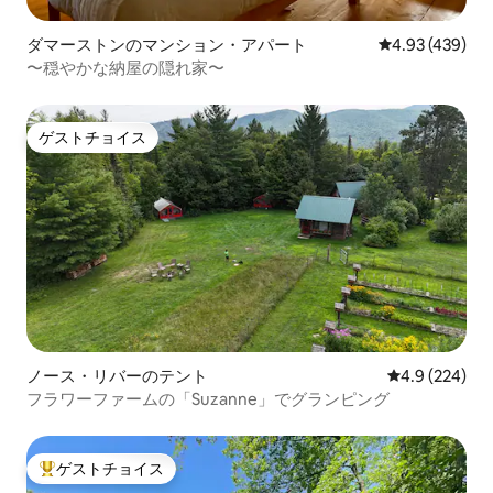
ダマーストンのマンション・アパート
レビュー439件
4.93 (439)
〜穏やかな納屋の隠れ家〜
ゲストチョイス
ゲストチョイス
ノース・リバーのテント
レビュー224
4.9 (224)
フラワーファームの「Suzanne」でグランピング
ゲストチョイス
大好評のゲストチョイスです。