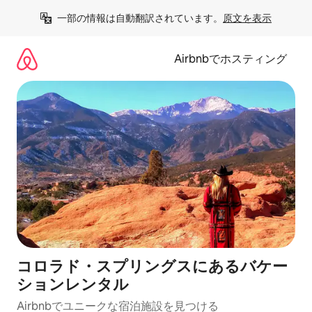
コ
一部の情報は自動翻訳されています。
原文を表示
ン
テ
ン
Airbnbでホスティング
ツ
に
ス
キ
ッ
プ
コロラド・スプリングスにあるバケー
ションレンタル
Airbnbでユニークな宿泊施設を見つける