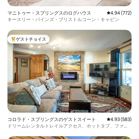
マニトゥー・スプリングスのログハウス
レビュー772件
4.94 (772)
キースリー・パインズ・ブリストルコーン・キャビン
ゲストチョイス
大好評のゲストチョイスです。
コロラド・スプリングスのゲストスイート
レビュー583件
4.93 (583)
ドリームレンタルトレイルアクセス、ホットタブ、ファイ
ヤーピット、グリル