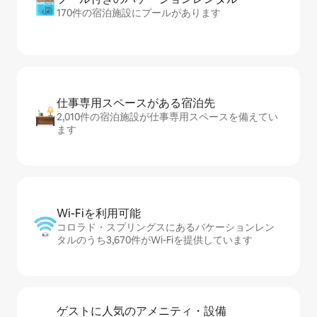
170件の宿泊施設にプールがあります
仕事専用ス⁠ペ⁠ー⁠スがあ⁠る宿⁠泊⁠先
2,010件の宿泊施設が仕事専用スペースを備えてい
ます
Wi-Fiを利⁠用⁠可⁠能
コロラド・スプリングスにあるバケーションレン
タルのうち3,670件がWi-Fiを提供しています
ゲストに人⁠気⁠のア⁠メ⁠ニ⁠テ⁠ィ・設⁠備