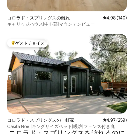
コロラド・スプリングスの離れ
レビュー140件
4.98 (140)
キャリッジハウス|中心部|マウンテンビュー
ゲストチョイス
大好評のゲストチョイスです。
コロラド・スプリングスの一軒家
レビュー259件
4.97 (259)
Casita Noir |キングサイズベッド|暖炉|フェンス付き庭
コロラド・スプリングスを訪⁠れ⁠るの⁠に