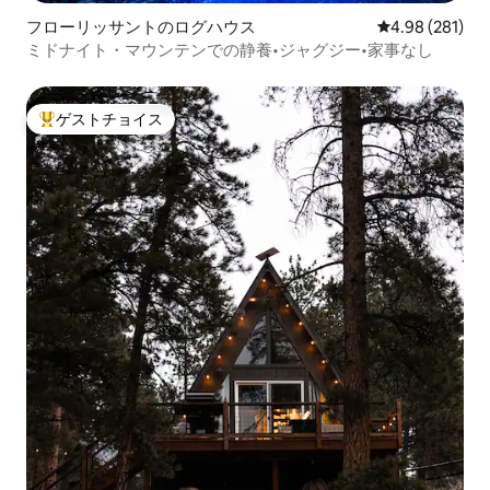
フローリッサントのログハウス
レビュー281件
4.98 (281)
ミドナイト・マウンテンでの静養•ジャグジー•家事なし
ゲストチョイス
大好評のゲストチョイスです。