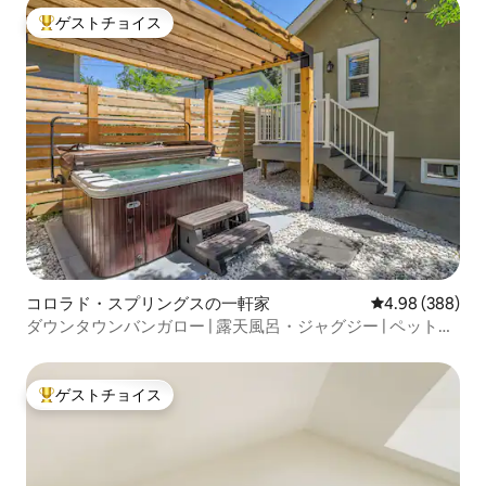
ゲストチョイス
大好評のゲストチョイスです。
コロラド・スプリングスの一軒家
レビュー388件
4.98 (388)
ダウンタウンバンガロー | 露天風呂・ジャグジー | ペット
OK | パティオ
ゲストチョイス
大好評のゲストチョイスです。