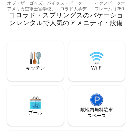
オブ・ザ・ゴッズ、パイクス・ピーク、
イクスピーク地域
アメリカ空軍士官学校、コロラド大学デ
フレーム（750平
コロラド・スプリングスのバケーショ
ンバー校まで車ですぐ ★新品の4人用ジ
寝室2室（ロフトを
ャグジー ★ファイヤーピット＆グリル付
トジャグジー ✦ 星
ンレンタルで人気のアメニティ・設備
きの景観の良い庭 ★暖炉 ★ Samsung +
な景色が広がる絵
（基本チャンネル+アプリ）付き55インチ
帯 ✦ フォッシル
スマートテレビ ★快適な新しいキングサ
園、国有林、ハイ
イズベッドとクイーンベッド ★ファミリ
ルフライフィッシ
ー向け：パックンプレイ、ハイチェア、
が簡単 ✦ ガス式
おもちゃ、ベビーモニター、ボードゲー
ィロンダックの座
ム ★高速Wi-Fi、Google Home、出張用
ル付きの大きなデッ
デスクエリア ★キッチンには、ワッフル
コーヒー＆ティー
キッチン
Wi-Fi
メーカー、Hario V 60、フレンチプレス、
ン ✦ ペット同伴
ミキサーなどが備わっています！ ★車道
駐車場 ★無料のコロラドソーダ
敷地内無料駐⁠車
プール
ス⁠ペ⁠ー⁠ス