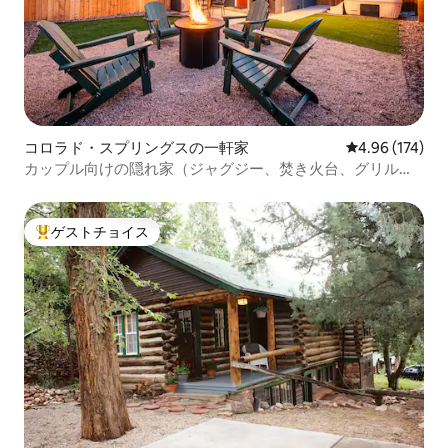
コロラド・スプリングスの一軒家
レビュー174件
4.96 (174)
カップル向けの隠れ家（ジャグジー、焚き火台、グリル付
き）
ゲストチョイス
大好評のゲストチョイスです。