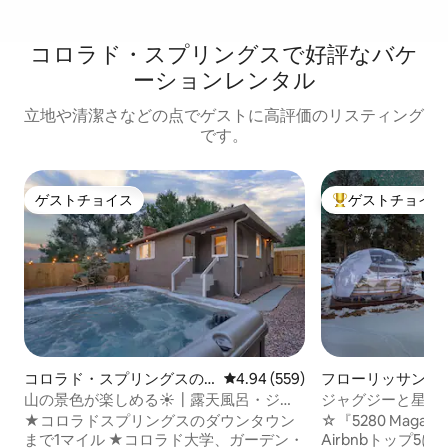
コロラド・スプリングスで好評なバケ
ーションレンタル
立地や清潔さなどの点でゲストに高評価のリスティング
です。
ゲストチョイス
ゲストチョイス
ゲストチョイス
大好評のゲストチ
コロラド・スプリングスの
レビュー559件、5つ星中4.94
4.94 (559)
フローリッサント
一軒家
ス
山の景色が楽しめる☀┃露天風呂・ジャ
ジャグジーと星空
グジー、☀焚き火台┃、暖炉、グリル
な三角屋根の家
★コロラドスプリングスのダウンタウン
☆『5280 Maga
まで1マイル ★コロラド大学、ガーデン・
Airbnbトップ5