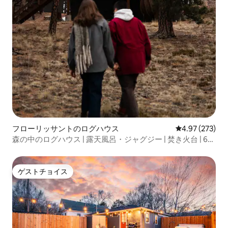
フローリッサントのログハウス
レビュー273件
4.97 (273)
森の中のログハウス | 露天風呂・ジャグジー | 焚き火台 | 6エ
ーカー
ゲストチョイス
ゲストチョイス