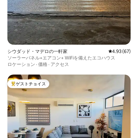
シウダッド・マデロの一軒家
レビュー67件
4.93 (67)
ソーラーパネル+エアコン+ WiFiを備えたエコハウス
ロケーション
·
価格
·
アクセス
ゲストチョイス
大好評のゲストチョイスです。