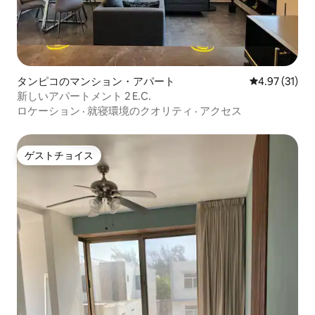
タンピコのマンション・アパート
レビュー31件
4.97 (31)
新しいアパートメント 2 E.C.
ロケーション
·
就寝環境のクオリティ
·
アクセス
ゲストチョイス
ゲストチョイス