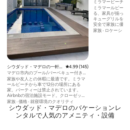
ラ
ミラマービーチの
るまるまる貸切
ミラマールビーチ
る、家具が揃って
キューグリルを備
安全で家族に優し
暇を過ごせます。1
家族
·
ロケーショ
ネットスマートテ
間。 10人用のダ
整ったキッチン 
ランドリールーム
ドと専用バスルー
ドルーム、ダブル
シウダッド・マデロの一軒
レビュー145件、5つ星中4.99
4.99 (145)
ドルーム2部屋。 
家
マデロ市内のプール/バーベキュー付きの
用のソファベッド
家
家族や友人との休暇に最適です。ミラマ
ールビーチから車で12分の場所にある
家。パーティーは禁止されています。
Airbnbの宿泊施設モード。クローゼット
付きの3つの寝室、エアコン、ソファベッ
家族
·
価格
·
就寝環境のクオリティ
ドのあるリビングルーム、ダイニングル
シウダッド・マデロのバケーションレ
ーム、設備の整ったキッチン、照明付き
ンタルで人気のアメニティ・設備
プール、テレビ付きバーベキューエリ
ア、ベッド、屋外ダイニング。 • 2つのフ
ルバスルームとジャグジー、1/2バスルー