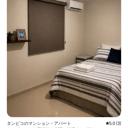
タンピコのマンション・アパート
レビュー3
5.0 (3)