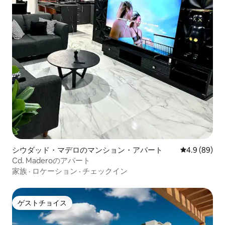
シウダッド・マデロのマンション・アパート
レビュー89
4.9 (89)
Cd. Maderoのアパート
家族
·
ロケーション
·
チェックイン
ゲストチョイス
ゲストチョイス