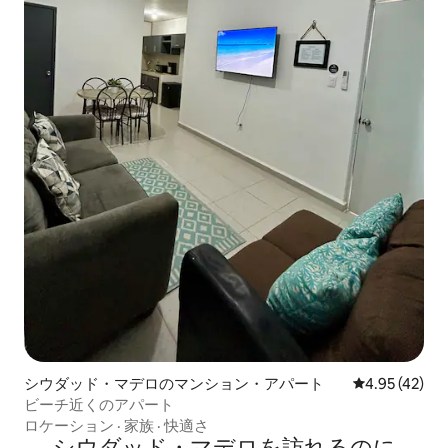
シウダッド・マデロのマンション・アパート
レビュー42件
4.95 (42)
ビーチ近くのアパート
ロケーション
·
家族
·
快適さ
シウダッド・マデロを訪⁠れ⁠るの⁠に