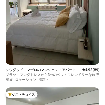
シウダッド・マデロのマンション・アパート
レビュー89件
4.92 (89)
プラヤ・フンダドレスから3分のペットフレンドリーな旅行
家族
·
ロケーション
·
清潔さ
ゲストチョイス
大好評のゲストチョイスです。