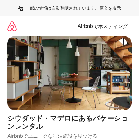
コ
一部の情報は自動翻訳されています。
原文を表示
ン
テ
ン
Airbnbでホスティング
ツ
に
ス
キ
ッ
プ
シウダッド・マデロにあるバケーショ
ンレンタル
Airbnbでユニークな宿泊施設を見つける