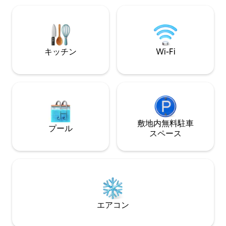
ム、2 1/2屋外バスルーム •家とパティオで
Wi-Fi •ケーブルテレビ •ビーチキット（椅
子、クーラーボックス、パラソル） • バ
ーベキュー •PS4 *ベビーベッド・ベビー
サークル リクエスト
キッチン
Wi-Fi
敷地内無料駐⁠車
プール
ス⁠ペ⁠ー⁠ス
エアコン